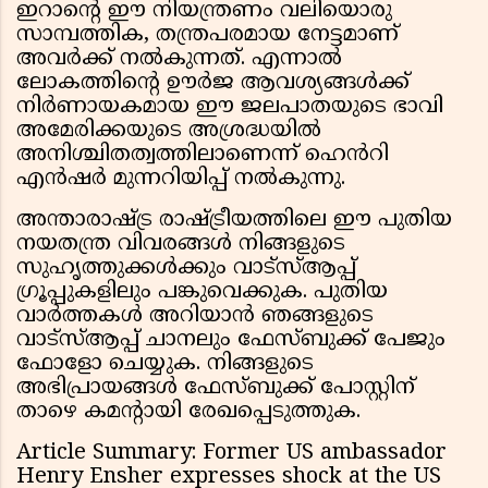
ഇറാൻ്റെ ഈ നിയന്ത്രണം വലിയൊരു
സാമ്പത്തിക, തന്ത്രപരമായ നേട്ടമാണ്
അവർക്ക് നൽകുന്നത്. എന്നാൽ
ലോകത്തിൻ്റെ ഊർജ ആവശ്യങ്ങൾക്ക്
നിർണായകമായ ഈ ജലപാതയുടെ ഭാവി
അമേരിക്കയുടെ അശ്രദ്ധയിൽ
അനിശ്ചിതത്വത്തിലാണെന്ന് ഹെൻറി
എൻഷർ മുന്നറിയിപ്പ് നൽകുന്നു.
അന്താരാഷ്ട്ര രാഷ്ട്രീയത്തിലെ ഈ പുതിയ
നയതന്ത്ര വിവരങ്ങൾ നിങ്ങളുടെ
സുഹൃത്തുക്കൾക്കും വാട്സ്ആപ്പ്
ഗ്രൂപ്പുകളിലും പങ്കുവെക്കുക. പുതിയ
വാർത്തകൾ അറിയാൻ ഞങ്ങളുടെ
വാട്സ്ആപ്പ് ചാനലും ഫേസ്ബുക്ക് പേജും
ഫോളോ ചെയ്യുക. നിങ്ങളുടെ
അഭിപ്രായങ്ങൾ ഫേസ്ബുക്ക് പോസ്റ്റിന്
താഴെ കമൻ്റായി രേഖപ്പെടുത്തുക.
Article Summary: Former US ambassador
Henry Ensher expresses shock at the US