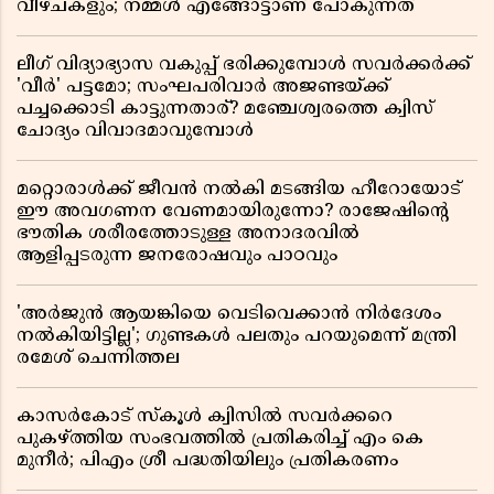
വീഴ്ചകളും; നമ്മൾ എങ്ങോട്ടാണ് പോകുന്നത്
ലീഗ് വിദ്യാഭ്യാസ വകുപ്പ് ഭരിക്കുമ്പോൾ സവർക്കർക്ക്
'വീർ' പട്ടമോ; സംഘപരിവാർ അജണ്ടയ്ക്ക്
പച്ചക്കൊടി കാട്ടുന്നതാര്? മഞ്ചേശ്വരത്തെ ക്വിസ്
ചോദ്യം വിവാദമാവുമ്പോൾ
മറ്റൊരാൾക്ക് ജീവൻ നൽകി മടങ്ങിയ ഹീറോയോട്
ഈ അവഗണന വേണമായിരുന്നോ? രാജേഷിൻ്റെ
ഭൗതിക ശരീരത്തോടുള്ള അനാദരവിൽ
ആളിപ്പടരുന്ന ജനരോഷവും പാഠവും
'അർജുൻ ആയങ്കിയെ വെടിവെക്കാൻ നിർദേശം
നൽകിയിട്ടില്ല'; ഗുണ്ടകൾ പലതും പറയുമെന്ന് മന്ത്രി
രമേശ് ചെന്നിത്തല
കാസർകോട് സ്കൂൾ ക്വിസിൽ സവർക്കറെ
പുകഴ്ത്തിയ സംഭവത്തിൽ പ്രതികരിച്ച് എം കെ
മുനീർ; പിഎം ശ്രീ പദ്ധതിയിലും പ്രതികരണം