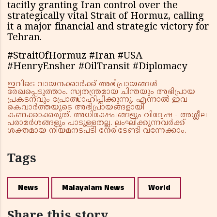
tacitly granting Iran control over the
strategically vital Strait of Hormuz, calling
it a major financial and strategic victory for
Tehran.
#StraitOfHormuz #Iran #USA
#HenryEnsher #OilTransit #Diplomacy
ഇവിടെ വായനക്കാർക്ക് അഭിപ്രായങ്ങൾ
രേഖപ്പെടുത്താം. സ്വതന്ത്രമായ ചിന്തയും അഭിപ്രായ
പ്രകടനവും പ്രോത്സാഹിപ്പിക്കുന്നു. എന്നാൽ ഇവ
കെവാർത്തയുടെ അഭിപ്രായങ്ങളായി
കണക്കാക്കരുത്. അധിക്ഷേപങ്ങളും വിദ്വേഷ - അശ്ലീല
പരാമർശങ്ങളും പാടുള്ളതല്ല. ലംഘിക്കുന്നവർക്ക്
ശക്തമായ നിയമനടപടി നേരിടേണ്ടി വന്നേക്കാം.
Tags
News
Malayalam News
World
Share this story