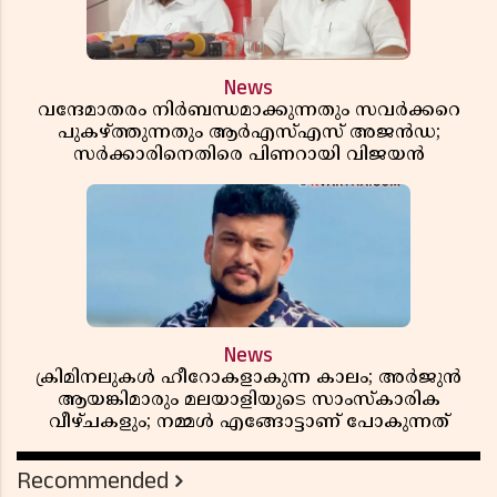
News
വന്ദേമാതരം നിർബന്ധമാക്കുന്നതും സവർക്കറെ
പുകഴ്ത്തുന്നതും ആർഎസ്എസ് അജൻഡ;
സർക്കാരിനെതിരെ പിണറായി വിജയൻ
News
ക്രിമിനലുകൾ ഹീറോകളാകുന്ന കാലം; അർജുൻ
ആയങ്കിമാരും മലയാളിയുടെ സാംസ്കാരിക
വീഴ്ചകളും; നമ്മൾ എങ്ങോട്ടാണ് പോകുന്നത്
Recommended