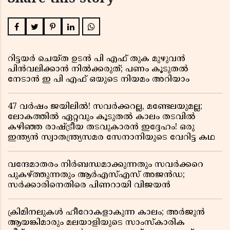
റിട്ടയർ ചെയ്ത ഉടൻ പി എഫ് തുക മുഴുവൻ
പിൻവലിക്കാൻ നിൽക്കരുത്; പണം കൂടുതൽ
നേടാൻ ഇ പി എഫ് ഒയുടെ നിയമം അറിയാം
47 വർഷം ജയിലിൽ! സവർക്കറല്ല, മണ്ടേലയുമല്ല;
ലോകത്തിൽ ഏറ്റവും കൂടുതൽ കാലം തടവിൽ
കഴിഞ്ഞ രാഷ്ട്രീയ തടവുകാരൻ ഇദ്ദേഹം! ഒരു
ഇന്ത്യൻ സ്വാതന്ത്ര്യസമര സേനാനിയുടെ വേറിട്ട കഥ
വന്ദേമാതരം നിർബന്ധമാക്കുന്നതും സവർക്കറെ
പുകഴ്ത്തുന്നതും ആർഎസ്എസ് അജൻഡ;
സർക്കാരിനെതിരെ പിണറായി വിജയൻ
ക്രിമിനലുകൾ ഹീറോകളാകുന്ന കാലം; അർജുൻ
ആയങ്കിമാരും മലയാളിയുടെ സാംസ്കാരിക