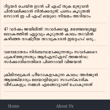
റിട്ടയർ ചെയ്ത ഉടൻ പി എഫ് തുക മുഴുവൻ
പിൻവലിക്കാൻ നിൽക്കരുത്; പണം കൂടുതൽ
നേടാൻ ഇ പി എഫ് ഒയുടെ നിയമം അറിയാം
47 വർഷം ജയിലിൽ! സവർക്കറല്ല, മണ്ടേലയുമല്ല;
ലോകത്തിൽ ഏറ്റവും കൂടുതൽ കാലം തടവിൽ
കഴിഞ്ഞ രാഷ്ട്രീയ തടവുകാരൻ ഇദ്ദേഹം! ഒരു
ഇന്ത്യൻ സ്വാതന്ത്ര്യസമര സേനാനിയുടെ വേറിട്ട കഥ
വന്ദേമാതരം നിർബന്ധമാക്കുന്നതും സവർക്കറെ
പുകഴ്ത്തുന്നതും ആർഎസ്എസ് അജൻഡ;
സർക്കാരിനെതിരെ പിണറായി വിജയൻ
ക്രിമിനലുകൾ ഹീറോകളാകുന്ന കാലം; അർജുൻ
ആയങ്കിമാരും മലയാളിയുടെ സാംസ്കാരിക
വീഴ്ചകളും; നമ്മൾ എങ്ങോട്ടാണ് പോകുന്നത്
Home
About Us