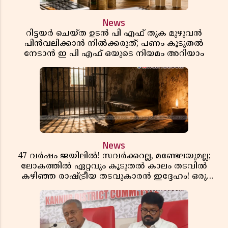
News
റിട്ടയർ ചെയ്ത ഉടൻ പി എഫ് തുക മുഴുവൻ
പിൻവലിക്കാൻ നിൽക്കരുത്; പണം കൂടുതൽ
നേടാൻ ഇ പി എഫ് ഒയുടെ നിയമം അറിയാം
News
47 വർഷം ജയിലിൽ! സവർക്കറല്ല, മണ്ടേലയുമല്ല;
ലോകത്തിൽ ഏറ്റവും കൂടുതൽ കാലം തടവിൽ
കഴിഞ്ഞ രാഷ്ട്രീയ തടവുകാരൻ ഇദ്ദേഹം! ഒരു
ഇന്ത്യൻ സ്വാതന്ത്ര്യസമര സേനാനിയുടെ വേറിട്ട കഥ