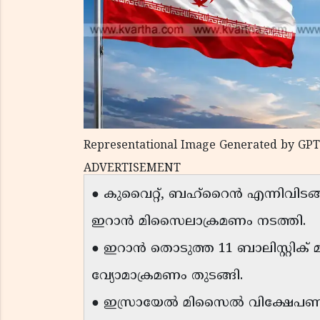
Representational Image Generated by GPT
ADVERTISEMENT
● കുവൈറ്റ്, ബഹ്റൈൻ എന്നിവിടങ്ങ
ഇറാൻ മിസൈലാക്രമണം നടത്തി.
● ഇറാൻ തൊടുത്ത 11 ബാലിസ്റ്റിക
വ്യോമാക്രമണം തുടങ്ങി.
● ഇസ്രായേൽ മിസൈൽ വിക്ഷേപണ കേ