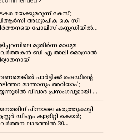
ecommended
കുതിപ്പ് രേഖപ്പെടുത്തി ആദ്യ പാദ
റിപ്പോർട്ട് പുറത്ത്
ടകര മയക്കുമരുന്ന് കേസ്;
ിആർസി അധ്യാപിക കെ സി
ീർത്തനയെ പോലീസ് കസ്റ്റഡിയിൽ
ട്ടു
ിപ്പറമ്പിലെ മുതിർന്ന മാധ്യമ
്രവർത്തകൻ ബി എ അലി മൊഗ്രാൽ
ിര്യാതനായി
വേണമെങ്കിൽ പാർട്ടിക്ക് ഷെഡിൻ്റെ
ടിത്തറ മാന്താനും അറിയാം’;
യ്യന്നൂരിൽ വിവാദ പ്രസംഗവുമായി കെ
െ രാഗേഷ്
യനത്തിന് പിന്നാലെ കരുത്തുകാട്ടി
സ്റ്റർ ഡിഎം ക്വാളിറ്റി കെയർ;
്രവർത്തന ലാഭത്തിൽ 30
തമാനത്തിൻ്റെ വളർച്ച,
രുമാനത്തിലും ലാഭത്തിലും വൻ