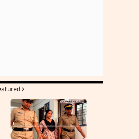
eatured