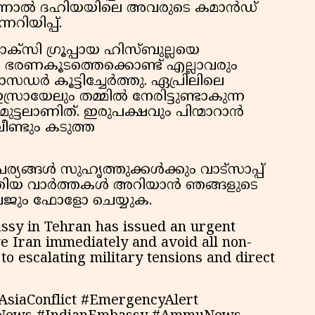
ിർന്നാൽ ദഹിയയിലെ അവരുടെ കമാൻഡ്
റിയിപ്പ്.
‌സി ഗ്രൂപ്പായ ഹിസ്ബുല്ലയെ
െ ഭരണകൂടത്തെക്കൊണ്ട് എല്ലാവരും
ഡർ കൂട്ടിച്ചേർത്തു. ഏപ്രിലിലെ
രായേലും തമ്മിൽ നേരിട്ടുണ്ടാകുന്ന
ട്ടലാണിത്. ഇരുപക്ഷവും പിന്മാറാൻ
ീണ്ടും കടുത്ത
യങ്ങൾ സുഹൃത്തുക്കൾക്കും വാട്സാപ്പ്
. പുതിയ വാർത്തകൾ അറിയാൻ ഞങ്ങളുടെ
 പേജും ഫോളോ ചെയ്യുക.
ssy in Tehran has issued an urgent
ve Iran immediately and avoid all non-
 to escalating military tensions and direct
AsiaConflict #EmergencyAlert