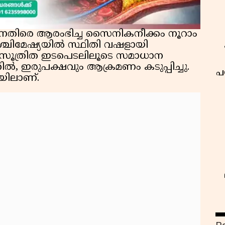
നെതിരെ ആരംഭിച്ച സൈനികനീക്കം നൂറാം
ശ്ചിമേഷ്യയിൽ സ്ഥിതി വഷളായി
ആസൂത്രിത ഇടപെടലിലൂടെ സമാധാന
തിൽ, ഇരുപക്ഷവും ആക്രമണം കടുപ്പിച്ചു.
പ
യിലാണ്.