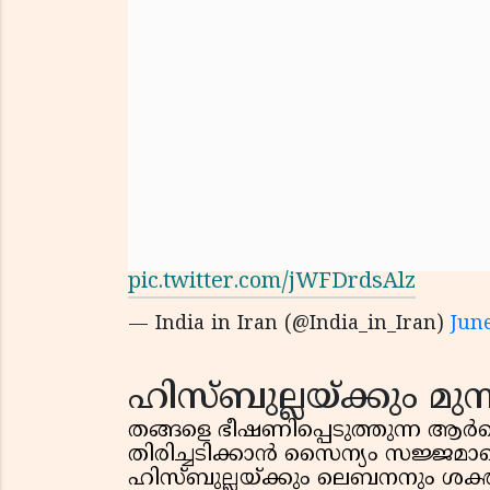
pic.twitter.com/jWFDrdsAlz
— India in Iran (@India_in_Iran)
June
ഹിസ്ബുല്ലയ്ക്കും മുന്ന
തങ്ങളെ ഭീഷണിപ്പെടുത്തുന്ന ആർ
തിരിച്ചടിക്കാൻ സൈന്യം സജ്ജമാണ
ഹിസ്ബുല്ലയ്ക്കും ലെബനനും ശക്തമാ