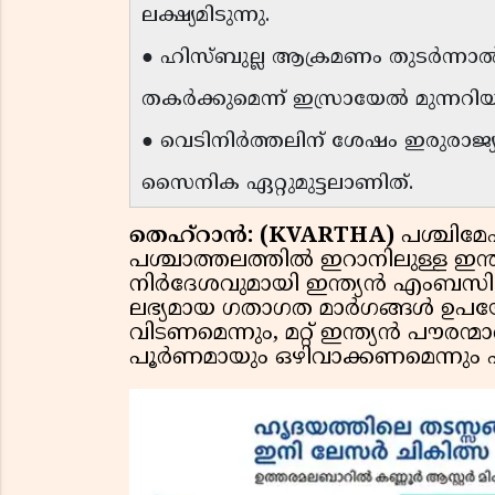
ലക്ഷ്യമിടുന്നു.
● ഹിസ്ബുല്ല ആക്രമണം തുടർന്ന
തകർക്കുമെന്ന് ഇസ്രായേൽ മുന്നറിയിപ
● വെടിനിർത്തലിന് ശേഷം ഇരുരാജ്യങ
സൈനിക ഏറ്റുമുട്ടലാണിത്.
തെഹ്റാൻ: (KVARTHA)
പശ്ചിമേ
പശ്ചാത്തലത്തിൽ ഇറാനിലുള്ള ഇന്ത
നിർദേശവുമായി ഇന്ത്യൻ എംബസി. 
ലഭ്യമായ ഗതാഗത മാർഗങ്ങൾ ഉപയോഗ
വിടണമെന്നും, മറ്റ് ഇന്ത്യൻ പൗരന
പൂർണമായും ഒഴിവാക്കണമെന്നു