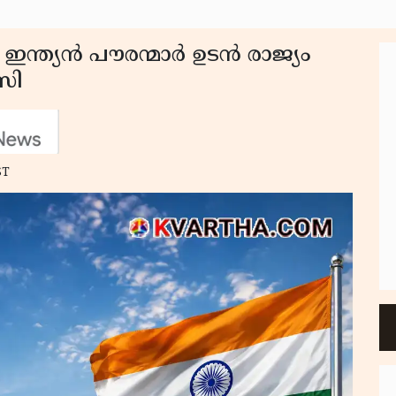
ഇന്ത്യൻ പൗരന്മാർ ഉടൻ രാജ്യം
സി
ST