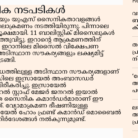
R
നിക നടപടികൾ
വ
യും യുഎസ് സൈനികതാവളങ്ങൾ
ബ
ലാക്രമണം നടത്തിയിരുന്നു. പിന്നാലെ
ക
ക്ഷമായി. 11 ബാലിസ്റ്റിക് മിസൈലുകൾ
വി
ുവിട്ടു. ഇറാൻ്റെ ആക്രമണത്തിന്
തള
യം ഇറാനിലെ മിസൈൽ വിക്ഷേപണ
പ
് അടിസ്ഥാന സൗകര്യങ്ങളും ലക്ഷ്യമിട്ട്
ന
ങ്ങി.
ത്തിലുള്ള അടിസ്ഥാന സൗകര്യങ്ങളാണ്
‘
ുഎസിലെ ഇസ്രായേൽ അംബാസഡർ
അ
ീകരിച്ചു. ഇസ്രായേൽ
പ
റൽ സ്റ്റാഫ് മേജർ ജനറൽ ഇയാൽ
ക
ള ഉന്നത സൈനിക കമാൻഡർമാരാണ് ഈ
്നത്. വ്യോമാക്രമണ ഭീഷണിയുള്ള
ല
സ്രായേൽ ഹോം ഫ്രണ്ട് കമാൻഡ് മൊബൈൽ
ആ
ിർദേശങ്ങൾ നൽകുന്നുമുണ്ട്.
പ
ശ
വ