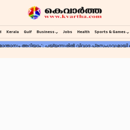
d
Kerala
Gulf
Business
Jobs
Health
Sports & Games