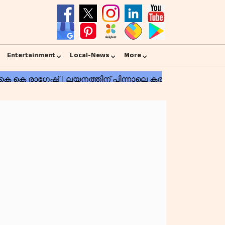
Entertainment
Local-News
More