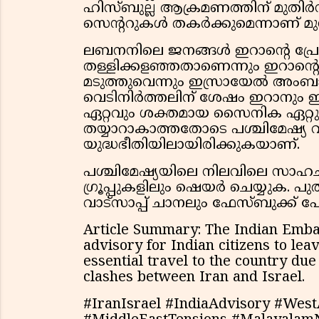
ഹിസ്ബുല്ല ആക്രമണത്തിന് മുത
സെൻ്ററുകൾ തകർക്കുമെന്നാണ് മുന്ന
ലബനനിലെ ജനങ്ങൾ ഇറാന്റെ പ്രോക്
തള്ളിക്കളഞ്ഞതാണെന്നും ഇറാന്റ
മടുത്തുവെന്നും ഇസ്രായേൽ അംബാസ
വെടിനിർത്തലിന് ശേഷം ഇറാനും ഇസ്
ഏറ്റവും ശക്തമായ സൈനിക ഏറ്റുമു
തയ്യാറാകാത്തതോടെ പശ്ചിമേഷ്യ വ
യുദ്ധഭീതിയിലായിരിക്കുകയാണ്.
പശ്ചിമേഷ്യയിലെ നിലവിലെ സാഹചര്
ഗ്രൂപ്പുകളിലും ഷെയർ ചെയ്യുക
വാട്സാപ്പ് ചാനലും ഫേസ്ബുക്ക്
Article Summary: The Indian Emba
advisory for Indian citizens to lea
essential travel to the country due
clashes between Iran and Israel.
#IranIsrael #IndiaAdvisory #West