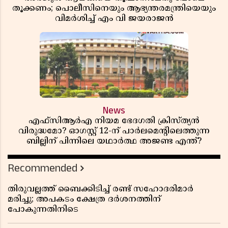
തൂക്കണം; പൊലീസിനെയും ആഭ്യന്തരമന്ത്രിയെയും
വിമർശിച്ച് എം വി ജയരാജൻ
News
എഫ്സിആർഎ നിയമ ഭേദഗതി ക്രിസ്ത്യൻ
വിരുദ്ധമോ? ഓഗസ്റ്റ് 12-ന് പാർലമെന്റിലെത്തുന്ന
ബില്ലിന് പിന്നിലെ യഥാർത്ഥ അജണ്ട എന്ത്?
Recommended
തിരുവല്ലത്ത് ബൈക്കിടിച്ച് രണ്ട് സഹോദരിമാർ
മരിച്ചു; അപകടം ക്ഷേത്ര ദർശനത്തിന്
പോകുന്നതിനിടെ