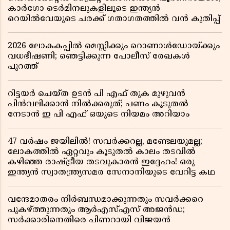
കാർഗോ ടെർമിനലുകളിലൂടെ ഇന്ത്യൻ
റെയിൽവേയുടെ ചരക്ക് ഗതാഗതത്തിൽ വൻ കുതിപ്പ്
2026 ലോകകപ്പിൽ മെസ്സിക്കും റൊണാൾഡോയ്ക്കും
വധഭീഷണി; ഞെട്ടിക്കുന്ന പോലീസ് രേഖകൾ
പുറത്ത്
റിട്ടയർ ചെയ്ത ഉടൻ പി എഫ് തുക മുഴുവൻ
പിൻവലിക്കാൻ നിൽക്കരുത്; പണം കൂടുതൽ
നേടാൻ ഇ പി എഫ് ഒയുടെ നിയമം അറിയാം
47 വർഷം ജയിലിൽ! സവർക്കറല്ല, മണ്ടേലയുമല്ല;
ലോകത്തിൽ ഏറ്റവും കൂടുതൽ കാലം തടവിൽ
കഴിഞ്ഞ രാഷ്ട്രീയ തടവുകാരൻ ഇദ്ദേഹം! ഒരു
ഇന്ത്യൻ സ്വാതന്ത്ര്യസമര സേനാനിയുടെ വേറിട്ട കഥ
വന്ദേമാതരം നിർബന്ധമാക്കുന്നതും സവർക്കറെ
പുകഴ്ത്തുന്നതും ആർഎസ്എസ് അജൻഡ;
സർക്കാരിനെതിരെ പിണറായി വിജയൻ