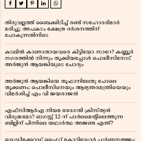
തിരുവല്ലത്ത് ബൈക്കിടിച്ച് രണ്ട് സഹോദരിമാർ
മരിച്ചു; അപകടം ക്ഷേത്ര ദർശനത്തിന്
പോകുന്നതിനിടെ
കടലിൽ കാണാതായവരെ കിട്ടിയോ സാറേ? കണ്ണൂർ
നഗരത്തിൽ നിന്നും തൂക്കിയപ്പോൾ പൊലീസിനോട്
അർജുൻ ആയങ്കിയുടെ ചോദ്യം
അർജുൻ ആയങ്കിയെ തൂഫാനിലേതു പോലെ
തൂക്കണം; പൊലീസിനെയും ആഭ്യന്തരമന്ത്രിയെയും
വിമർശിച്ച് എം വി ജയരാജൻ
എഫ്സിആർഎ നിയമ ഭേദഗതി ക്രിസ്ത്യൻ
വിരുദ്ധമോ? ഓഗസ്റ്റ് 12-ന് പാർലമെന്റിലെത്തുന്ന
ബില്ലിന് പിന്നിലെ യഥാർത്ഥ അജണ്ട എന്ത്?
ഡെഡിക്കേറ്റഡ് ഫ്രൈറ്റ് കോറിഡോർ പൂർണസജ്ജം;