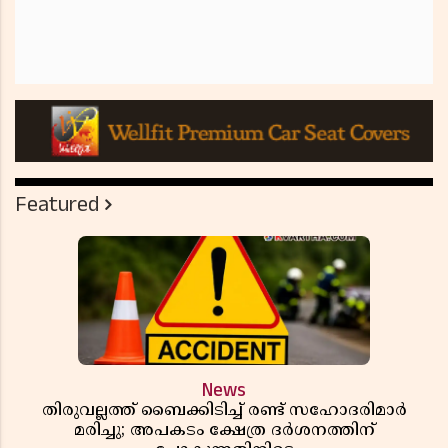
Featured
News
തിരുവല്ലത്ത് ബൈക്കിടിച്ച് രണ്ട് സഹോദരിമാർ
മരിച്ചു; അപകടം ക്ഷേത്ര ദർശനത്തിന്