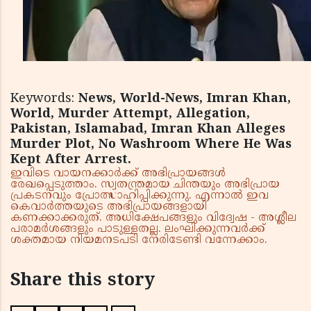
Keywords:
News, World-News, Imran Khan,
World, Murder Attempt, Allegation,
Pakistan, Islamabad, Imran Khan Alleges
Murder Plot, No Washroom Where He Was
Kept After Arrest.
ഇവിടെ വായനക്കാർക്ക് അഭിപ്രായങ്ങൾ
രേഖപ്പെടുത്താം. സ്വതന്ത്രമായ ചിന്തയും അഭിപ്രായ
പ്രകടനവും പ്രോത്സാഹിപ്പിക്കുന്നു. എന്നാൽ ഇവ
കെവാർത്തയുടെ അഭിപ്രായങ്ങളായി
കണക്കാക്കരുത്. അധിക്ഷേപങ്ങളും വിദ്വേഷ - അശ്ലീല
പരാമർശങ്ങളും പാടുള്ളതല്ല. ലംഘിക്കുന്നവർക്ക്
ശക്തമായ നിയമനടപടി നേരിടേണ്ടി വന്നേക്കാം.
Share this story