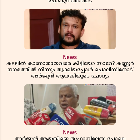
പോകുന്നതിനിടെ
News
കടലിൽ കാണാതായവരെ കിട്ടിയോ സാറേ? കണ്ണൂർ
നഗരത്തിൽ നിന്നും തൂക്കിയപ്പോൾ പൊലീസിനോട്
അർജുൻ ആയങ്കിയുടെ ചോദ്യം
News
അർജുൻ ആയങ്കിയെ തൂഫാനിലേതു പോലെ