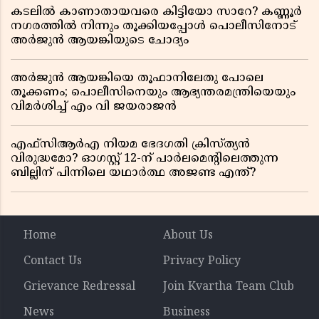
കടലിൽ കാണാതായവരെ കിട്ടിയോ സാറേ? കണ്ണൂർ
നഗരത്തിൽ നിന്നും തൂക്കിയപ്പോൾ പൊലീസിനോട്
അർജുൻ ആയങ്കിയുടെ ചോദ്യം
അർജുൻ ആയങ്കിയെ തൂഫാനിലേതു പോലെ
തൂക്കണം; പൊലീസിനെയും ആഭ്യന്തരമന്ത്രിയെയും
വിമർശിച്ച് എം വി ജയരാജൻ
എഫ്സിആർഎ നിയമ ഭേദഗതി ക്രിസ്ത്യൻ
വിരുദ്ധമോ? ഓഗസ്റ്റ് 12-ന് പാർലമെന്റിലെത്തുന്ന
ബില്ലിന് പിന്നിലെ യഥാർത്ഥ അജണ്ട എന്ത്?
Home
About Us
Contact Us
Privacy Policy
Grievance Redressal
Join Kvartha Team Club
News
Business