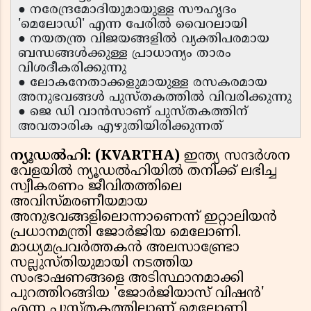
● നരേന്ദ്രമോദിയുമായുള്ള സൗഹൃദം
'മെലോഡി' എന്ന പേരിൽ വൈറലായി
● നയതന്ത്ര വിജയങ്ങളിൽ വ്യക്തിപരമായ
ബന്ധങ്ങൾക്കുള്ള പ്രാധാന്യം താരം
വിശദീകരിക്കുന്നു
● ലോകനേതാക്കളുമായുള്ള രസകരമായ
അനുഭവങ്ങൾ പുസ്തകത്തിൽ വിവരിക്കുന്നു
● ജെ ഡി വാൻസാണ് പുസ്തകത്തിന്
അവതാരിക എഴുതിയിരിക്കുന്നത്
ന്യൂഡൽഹി: (KVARTHA)
ഇന്ത്യ സന്ദർശന
വേളയിൽ ന്യൂഡൽഹിയിൽ തനിക്ക് ലഭിച്ച
സ്വീകരണം ജീവിതത്തിലെ
അവിസ്മരണീയമായ
അനുഭവങ്ങളിലൊന്നാണെന്ന് ഇറ്റാലിയൻ
പ്രധാനമന്ത്രി ജോർജിയ മെലോണി.
മാധ്യമപ്രവർത്തകൻ അലസാണ്ട്രോ
സല്ലുസ്‌തിയുമായി നടത്തിയ
സംഭാഷണങ്ങളെ അടിസ്ഥാനമാക്കി
പുറത്തിറങ്ങിയ 'ജോർജിയാസ് വിഷൻ'
എന്ന പുസ്തകത്തിലാണ് മെലോണി