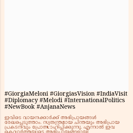
#GiorgiaMeloni #GiorgiasVision #IndiaVisit
#Diplomacy #Melodi #InternationalPolitics
#NewBook #AnjanaNews
ഇവിടെ വായനക്കാർക്ക് അഭിപ്രായങ്ങൾ
രേഖപ്പെടുത്താം. സ്വതന്ത്രമായ ചിന്തയും അഭിപ്രായ
പ്രകടനവും പ്രോത്സാഹിപ്പിക്കുന്നു. എന്നാൽ ഇവ
കെവാർത്തയുടെ അഭിപ്രായങ്ങളായി