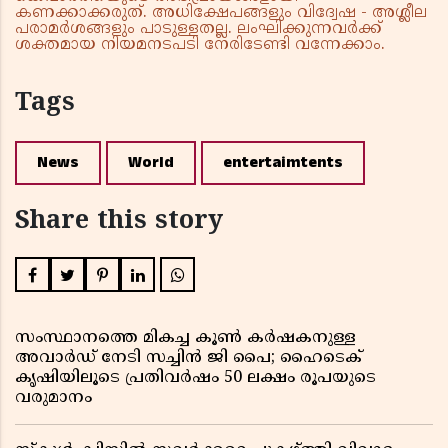
കണക്കാക്കരുത്. അധിക്ഷേപങ്ങളും വിദ്വേഷ - അശ്ലീല
പരാമർശങ്ങളും പാടുള്ളതല്ല. ലംഘിക്കുന്നവർക്ക്
ശക്തമായ നിയമനടപടി നേരിടേണ്ടി വന്നേക്കാം.
Tags
News
World
entertaimtents
Share this story
സംസ്ഥാനത്തെ മികച്ച കൂൺ കർഷകനുള്ള
അവാർഡ് നേടി സച്ചിൻ ജി പൈ; ഹൈടെക്
കൃഷിയിലൂടെ പ്രതിവർഷം 50 ലക്ഷം രൂപയുടെ
വരുമാനം