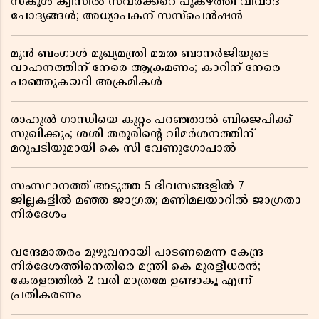
സ്കൂൾ ക്വിസിൽ സവർക്കറെ പുകഴ്ത്തി വിവാദ
ചോദ്യങ്ങൾ; അധ്യാപകന് സസ്പെൻഷൻ
മുൻ ബംഗാൾ മുഖ്യമന്ത്രി മമത ബാനർജിയുടെ
വാഹനത്തിന് നേരെ ആക്രമണം; കാറിന് നേരെ
പാഞ്ഞുകയറി അക്രമികൾ
രാഹുൽ ഗാന്ധിയെ കുറ്റം പറഞ്ഞാൽ ബിജെപിക്ക്
സുഖിക്കും; ശശി തരൂരിന്റെ വിമർശനത്തിന്
മറുപടിയുമായി കെ സി വേണുഗോപാൽ
സംസ്ഥാനത്ത് അടുത്ത 5 ദിവസങ്ങളിൽ 7
ജില്ലകളിൽ മഞ്ഞ ജാഗ്രത; മണിമലയാറിൽ ജാഗ്രതാ
നിർദേശം
വന്ദേമാതരം മുഴുവനായി പാടണമെന്ന കേന്ദ്ര
നിർദേശത്തിനെതിരെ മന്ത്രി കെ മുരളീധരൻ;
കേരളത്തിൽ 2 വരി മാത്രമേ ഉണ്ടാകൂ എന്ന്
പ്രതികരണം