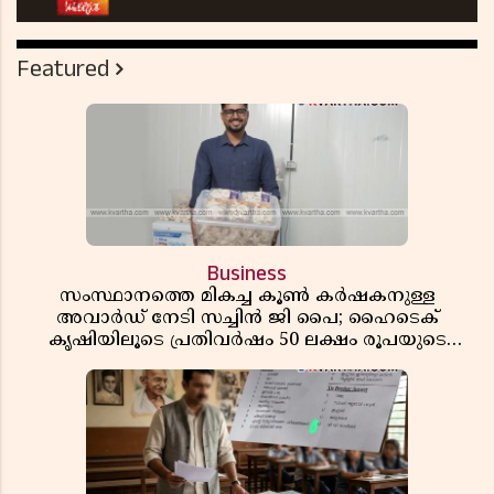
Featured
Business
സംസ്ഥാനത്തെ മികച്ച കൂൺ കർഷകനുള്ള
അവാർഡ് നേടി സച്ചിൻ ജി പൈ; ഹൈടെക്
കൃഷിയിലൂടെ പ്രതിവർഷം 50 ലക്ഷം രൂപയുടെ
വരുമാനം