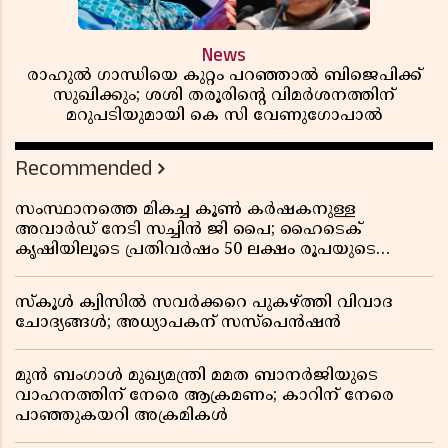
News
രാഹുൽ ഗാന്ധിയെ കുറ്റം പറഞ്ഞാൽ ബിജെപിക്ക്
സുഖിക്കും; ശശി തരൂരിന്റെ വിമർശനത്തിന്
മറുപടിയുമായി കെ സി വേണുഗോപാൽ
Recommended
സംസ്ഥാനത്തെ മികച്ച കൂൺ കർഷകനുള്ള
അവാർഡ് നേടി സച്ചിൻ ജി പൈ; ഹൈടെക്
കൃഷിയിലൂടെ പ്രതിവർഷം 50 ലക്ഷം രൂപയുടെ
വരുമാനം
സ്കൂൾ ക്വിസിൽ സവർക്കറെ പുകഴ്ത്തി വിവാദ
ചോദ്യങ്ങൾ; അധ്യാപകന് സസ്പെൻഷൻ
മുൻ ബംഗാൾ മുഖ്യമന്ത്രി മമത ബാനർജിയുടെ
വാഹനത്തിന് നേരെ ആക്രമണം; കാറിന് നേരെ
പാഞ്ഞുകയറി അക്രമികൾ