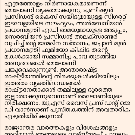
എത്രത്തോളം നിർണായകമാണെന്ന്
മെലോണി വ്യക്തമാക്കുന്നു. ടുണീഷ്യൻ
പ്രസിഡൻ്റ് കൈസ് സയീദുമായുള്ള സിഗരറ്റ്
ഇടവേളയിലെ സൗഹൃദം, അൽബേനിയൻ
പ്രധാനമന്ത്രി എഡി രാമയുമായുള്ള അടുപ്പം,
സെർബിയൻ പ്രസിഡൻ്റ് അലക്സാണ്ടർ
വുചിച്ചിൻ്റെ ജന്മദിന സമ്മാനം, ജപ്പാൻ മുൻ
പ്രധാനമന്ത്രി ഫുമിയോ കിഷിദ തൻ്റെ
മകൾക്കായി സമ്മാനിച്ച പാവ തുടങ്ങിയ
അനുഭവങ്ങൾ മെലോണി
പങ്കുവെക്കുന്നുണ്ട്. അന്താരാഷ്ട്ര
രാഷ്ട്രീയത്തിൻ്റെ തിരക്കുകൾക്കിടയിലും
ഇത്തരം വ്യക്തിബന്ധങ്ങൾ
രാഷ്ട്രനേതാക്കൾ തമ്മിലുള്ള ദൂരത്തെ
ഇല്ലാതാക്കുന്നുവെന്നാണ് മെലോണിയുടെ
നിരീക്ഷണം. യുഎസ് വൈസ് പ്രസിഡൻ്റ് ജെ
ഡി വാൻസാണ് പുസ്തകത്തിന് അവതാരിക
എഴുതിയിരിക്കുന്നത്.
രാജ്യാന്തര വാർത്തകളും വിശേഷങ്ങളും
അറിയാൻ ഞങ്ങളുടെ വാട്സ്ആപ്പ് ചാനലും