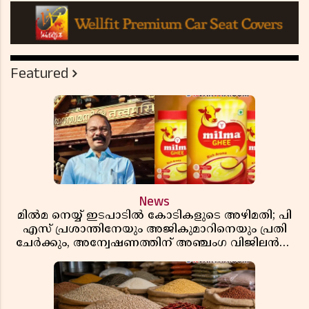
Featured
News
മിൽമ നെയ്യ് ഇടപാടിൽ കോടികളുടെ അഴിമതി; പി
എസ് പ്രശാന്തിനേയും അജികുമാറിനെയും പ്രതി
ചേർക്കും, അന്വേഷണത്തിന് അഞ്ചംഗ വിജിലൻസ്
സംഘം