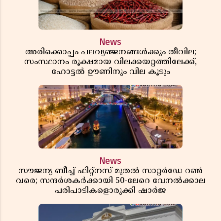
News
അരിക്കൊപ്പം പലവ്യഞ്ജനങ്ങൾക്കും തീവില;
സംസ്ഥാനം രൂക്ഷമായ വിലക്കയറ്റത്തിലേക്ക്,
ഹോട്ടൽ ഊണിനും വില കൂടും
News
സൗജന്യ ബീച്ച് ഫിറ്റ്നസ് മുതൽ സാറ്റർഡേ റൺ
വരെ; സന്ദർശകർക്കായി 50-ലേറെ വേനൽക്കാല
പരിപാടികളൊരുക്കി ഷാർജ