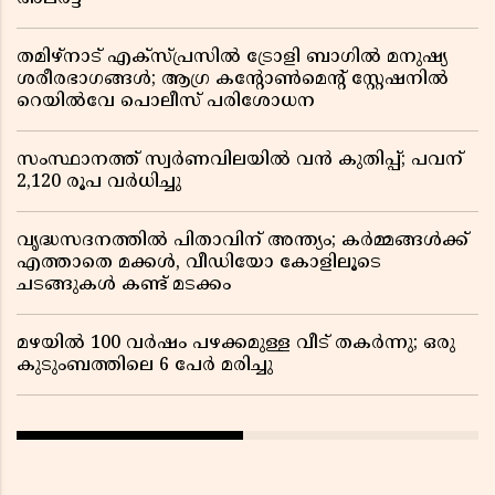
തമിഴ്‌നാട് എക്സ്പ്രസിൽ ട്രോളി ബാഗിൽ മനുഷ്യ
ശരീരഭാഗങ്ങൾ; ആഗ്ര കൻ്റോൺമെൻ്റ് സ്റ്റേഷനിൽ
റെയിൽവേ പൊലീസ് പരിശോധന
സംസ്ഥാനത്ത് സ്വര്‍ണവിലയില്‍ വന്‍ കുതിപ്പ്; പവന്
2,120 രൂപ വര്‍ധിച്ചു
വൃദ്ധസദനത്തിൽ പിതാവിന് അന്ത്യം; കർമ്മങ്ങൾക്ക്
എത്താതെ മക്കൾ, വീഡിയോ കോളിലൂടെ
ചടങ്ങുകൾ കണ്ട് മടക്കം
മഴയിൽ 100 വർഷം പഴക്കമുള്ള വീട് തകർന്നു; ഒരു
കുടുംബത്തിലെ 6 പേർ മരിച്ചു