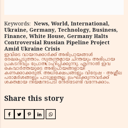
Keywords:
News, World, International,
Ukraine, Germany, Technology, Business,
Finance, White House, Germany Halts
Controversial Russian Pipeline Project
Amid Ukraine Crisis
ഇവിടെ വായനക്കാർക്ക് അഭിപ്രായങ്ങൾ
രേഖപ്പെടുത്താം. സ്വതന്ത്രമായ ചിന്തയും അഭിപ്രായ
പ്രകടനവും പ്രോത്സാഹിപ്പിക്കുന്നു. എന്നാൽ ഇവ
കെവാർത്തയുടെ അഭിപ്രായങ്ങളായി
കണക്കാക്കരുത്. അധിക്ഷേപങ്ങളും വിദ്വേഷ - അശ്ലീല
പരാമർശങ്ങളും പാടുള്ളതല്ല. ലംഘിക്കുന്നവർക്ക്
ശക്തമായ നിയമനടപടി നേരിടേണ്ടി വന്നേക്കാം.
Share this story