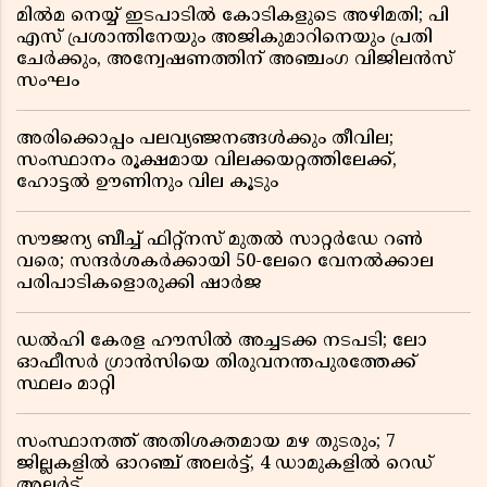
മിൽമ നെയ്യ് ഇടപാടിൽ കോടികളുടെ അഴിമതി; പി
എസ് പ്രശാന്തിനേയും അജികുമാറിനെയും പ്രതി
ചേർക്കും, അന്വേഷണത്തിന് അഞ്ചംഗ വിജിലൻസ്
സംഘം
അരിക്കൊപ്പം പലവ്യഞ്ജനങ്ങൾക്കും തീവില;
സംസ്ഥാനം രൂക്ഷമായ വിലക്കയറ്റത്തിലേക്ക്,
ഹോട്ടൽ ഊണിനും വില കൂടും
സൗജന്യ ബീച്ച് ഫിറ്റ്നസ് മുതൽ സാറ്റർഡേ റൺ
വരെ; സന്ദർശകർക്കായി 50-ലേറെ വേനൽക്കാല
പരിപാടികളൊരുക്കി ഷാർജ
ഡൽഹി കേരള ഹൗസിൽ അച്ചടക്ക നടപടി; ലോ
ഓഫീസർ ഗ്രാൻസിയെ തിരുവനന്തപുരത്തേക്ക്
സ്ഥലം മാറ്റി
സംസ്ഥാനത്ത് അതിശക്തമായ മഴ തുടരും; 7
ജില്ലകളിൽ ഓറഞ്ച് അലർട്ട്, 4 ഡാമുകളിൽ റെഡ്
അലർട്ട്