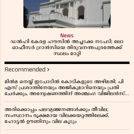
News
ഡൽഹി കേരള ഹൗസിൽ അച്ചടക്ക നടപടി; ലോ
ഓഫീസർ ഗ്രാൻസിയെ തിരുവനന്തപുരത്തേക്ക്
സ്ഥലം മാറ്റി
Recommended
മിൽമ നെയ്യ് ഇടപാടിൽ കോടികളുടെ അഴിമതി; പി
എസ് പ്രശാന്തിനേയും അജികുമാറിനെയും പ്രതി
ചേർക്കും, അന്വേഷണത്തിന് അഞ്ചംഗ വിജിലൻസ്
സംഘം
അരിക്കൊപ്പം പലവ്യഞ്ജനങ്ങൾക്കും തീവില;
സംസ്ഥാനം രൂക്ഷമായ വിലക്കയറ്റത്തിലേക്ക്,
ഹോട്ടൽ ഊണിനും വില കൂടും