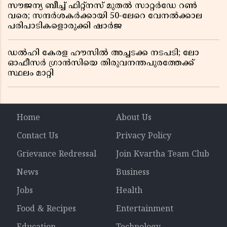
സൗജന്യ ബീച്ച് ഫിറ്റ്നസ് മുതൽ സാറ്റർഡേ റൺ
വരെ; സന്ദർശകർക്കായി 50-ലേറെ വേനൽക്കാല
പരിപാടികളൊരുക്കി ഷാർജ
ഡൽഹി കേരള ഹൗസിൽ അച്ചടക്ക നടപടി; ലോ
ഓഫീസർ ഗ്രാൻസിയെ തിരുവനന്തപുരത്തേക്ക്
സ്ഥലം മാറ്റി
Home
About Us
Contact Us
Privacy Policy
Grievance Redressal
Join Kvartha Team Club
News
Business
Jobs
Health
Food & Recipes
Entertainment