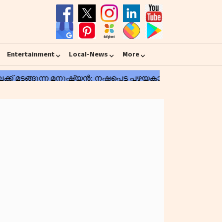
Entertainment
Local-News
More