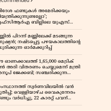
ecommended
വിദേശ ഫണ്ടുകൾ അമേരിക്കയും
യന്ത്രിക്കുന്നുണ്ടല്ലോ’;
ഫ്സിആർഎ ബില്ലിലെ യുഎസ്
ിമർശനങ്ങൾക്ക് മറുപടിയുമായി ഇന്ത്യ
്ണിൽ പിറന്ന് മണ്ണിലേക്ക് മടങ്ങുന്ന
നുഷ്യൻ; നഷ്ടപ്പെട്ട പഴയകാലത്തിൻ്റെ
ുരിക്കുന്ന ഓർമക്കുറിപ്പ്
 ഓണക്കാലത്ത് 1,65,000 മെട്രിക്
ൺ അരി വിതരണം ചെയ്യുമെന്ന് മന്ത്രി
നൂപ് ജേക്കബ്; സഞ്ചരിക്കുന്ന
േഷൻ കടകൾക്ക് തുടക്കം
ംസ്ഥാനത്ത് സ്വർണവിലയിൽ വൻ
ുതിപ്പ്; വെള്ളിയാഴ്ച വൈകുന്നേരം
ണ്ടും വർധിച്ചു, 22 കാരറ്റ് പവന്
,10,920 രൂപയായി