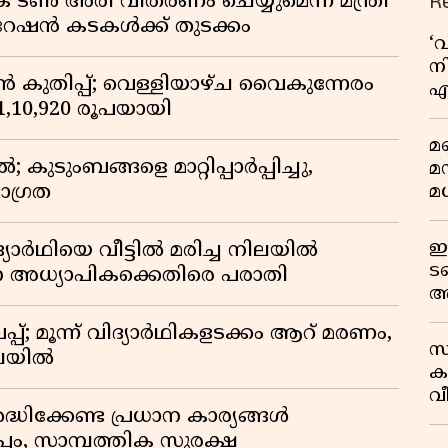
R
് ടൺ അരി വിതരണം ചെയ്യുമെന്ന് മന്ത്രി
 റേഷൻ കടകൾക്ക് തുടക്കം
‘
നി
കുതിപ്പ്; വെള്ളിയാഴ്ച വൈകുന്നേരം
എ
് 1,10,920 രൂപയായി
വ
മണ
ുടുംബങ്ങളെ മാറ്റിപ്പാർപ്പിച്ചു,
മ
മധ
ാഗ്രത
ഈ
ദ്യാർഥിയെ വീട്ടിൽ മരിച്ച നിലയിൽ
ട
ന അധ്യാപികക്കെതിരെ പരാതി
അ
റ
്; മൂന്ന് വിദ്യാർഥികളടക്കം ആറ് മരണം,
സ
ിലയിൽ
ക
വീ
ദ്ധിക്കേണ്ട പ്രധാന കാര്യങ്ങൾ
1
പം, സാമ്പത്തിക സുരക്ഷ