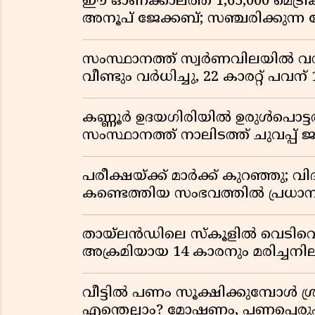
ഈ ഓണക്കാലത്ത് 1,65,000 മെട്രിക
അനൂപ് ജേക്കബ്; സഞ്ചരിക്കുന്ന
സംസ്ഥാനത്ത് സ്വർണവിലയിൽ വൻ 
വീണ്ടും വർധിച്ചു, 22 കാരറ്റ് പവന
കണ്ണൂർ ഉദയഗിരിയിൽ ഉരുൾപൊട്ടൽ; ക
സംസ്ഥാനത്ത് നാലിടത്ത് ചുവപ്പ് ജ
പരീക്ഷയ്ക്ക് മാർക്ക് കുറഞ്ഞു; വി
കണ്ടെത്തിയ സംഭവത്തിൽ പ്രധാ
തായ്‌ലൻഡിലെ സ്‌കൂളിൽ വെടിവെപ്പ
അക്രമിയായ 14 കാരനും മരിച്ചന
വീട്ടിൽ പണം സൂക്ഷിക്കുമ്പോൾ ശ്ര
എന്തെല്ലാം? മോഷണം, പണപ്പെരുപ്