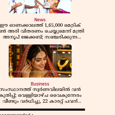
News
ഈ ഓണക്കാലത്ത് 1,65,000 മെട്രിക്
ൺ അരി വിതരണം ചെയ്യുമെന്ന് മന്ത്രി
അനൂപ് ജേക്കബ്; സഞ്ചരിക്കുന്ന
റേഷൻ കടകൾക്ക് തുടക്കം
Business
സംസ്ഥാനത്ത് സ്വർണവിലയിൽ വൻ
കുതിപ്പ്; വെള്ളിയാഴ്ച വൈകുന്നേരം
വീണ്ടും വർധിച്ചു, 22 കാരറ്റ് പവന്
1,10,920 രൂപയായി