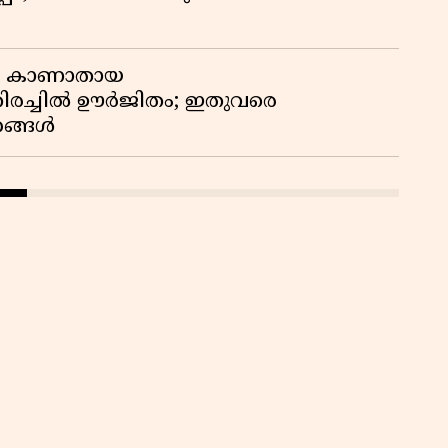
ും കാണാതായ
 തിരച്ചിൽ ഊർജിതം; ഇതുവരെ
ഹങ്ങൾ