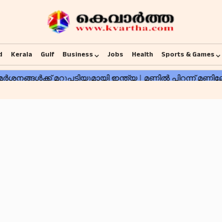
d
Kerala
Gulf
Business
Jobs
Health
Sports & Games