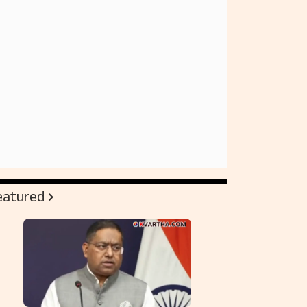
eatured