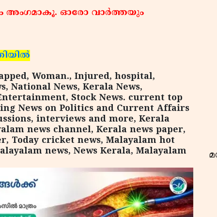
ം അംഗമാകൂ. ഓരോ വാര്‍ത്തയും
രിയില്‍
വ
apped, Woman., Injured, hospital,
, National News, Kerala News,
Entertainment, Stock News. current top
king News on Politics and Current Affairs
ussions, interviews and more, Kerala
yalam news channel, Kerala news paper,
, Today cricket news, Malayalam hot
malayalam news, News Kerala, Malayalam
മ