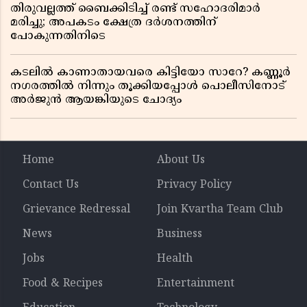
തിരുവല്ലത്ത് ബൈക്കിടിച്ച് രണ്ട് സഹോദരിമാർ
മരിച്ചു; അപകടം ക്ഷേത്ര ദർശനത്തിന്
പോകുന്നതിനിടെ
കടലിൽ കാണാതായവരെ കിട്ടിയോ സാറേ? കണ്ണൂർ
നഗരത്തിൽ നിന്നും തൂക്കിയപ്പോൾ പൊലീസിനോട്
അർജുൻ ആയങ്കിയുടെ ചോദ്യം
Home
About Us
Contact Us
Privacy Policy
Grievance Redressal
Join Kvartha Team Club
News
Business
Jobs
Health
Food & Recipes
Entertainment