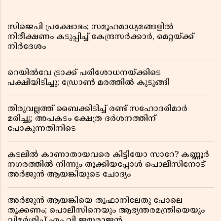
സിജെപി പ്രക്ഷോഭം; സമൂഹമാധ്യമങ്ങളിൽ
നിരീക്ഷണം കടുപ്പിച്ച് കേന്ദ്രസർക്കാർ, മെറ്റയ്ക്ക്
നിർദേശം
റെയിൽവേ ട്രാക്ക് പരിശോധനയ്ക്കിടെ
പക്ഷിയിടിച്ചു; ഡ്രോൺ മരത്തിൽ കുടുങ്ങി
തിരുവല്ലത്ത് ബൈക്കിടിച്ച് രണ്ട് സഹോദരിമാർ
മരിച്ചു; അപകടം ക്ഷേത്ര ദർശനത്തിന്
പോകുന്നതിനിടെ
കടലിൽ കാണാതായവരെ കിട്ടിയോ സാറേ? കണ്ണൂർ
നഗരത്തിൽ നിന്നും തൂക്കിയപ്പോൾ പൊലീസിനോട്
അർജുൻ ആയങ്കിയുടെ ചോദ്യം
അർജുൻ ആയങ്കിയെ തൂഫാനിലേതു പോലെ
തൂക്കണം; പൊലീസിനെയും ആഭ്യന്തരമന്ത്രിയെയും
വിമർശിച്ച് എം വി ജയരാജൻ