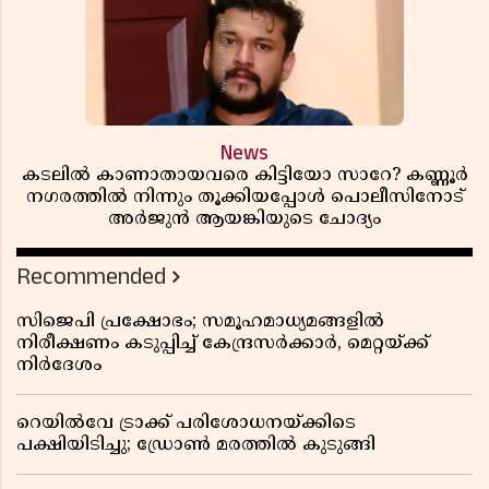
News
കടലിൽ കാണാതായവരെ കിട്ടിയോ സാറേ? കണ്ണൂർ
നഗരത്തിൽ നിന്നും തൂക്കിയപ്പോൾ പൊലീസിനോട്
അർജുൻ ആയങ്കിയുടെ ചോദ്യം
Recommended
സിജെപി പ്രക്ഷോഭം; സമൂഹമാധ്യമങ്ങളിൽ
നിരീക്ഷണം കടുപ്പിച്ച് കേന്ദ്രസർക്കാർ, മെറ്റയ്ക്ക്
നിർദേശം
റെയിൽവേ ട്രാക്ക് പരിശോധനയ്ക്കിടെ
പക്ഷിയിടിച്ചു; ഡ്രോൺ മരത്തിൽ കുടുങ്ങി