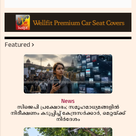
Featured
News
സിജെപി പ്രക്ഷോഭം; സമൂഹമാധ്യമങ്ങളിൽ
നിരീക്ഷണം കടുപ്പിച്ച് കേന്ദ്രസർക്കാർ, മെറ്റയ്ക്ക്
നിർദേശം