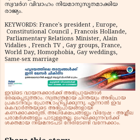
സ്വവര്‍ഗ വിവാഹം നിയമാനുസൃതമാക്കിയ
രാജ്യം.
KEYWORDS: France's president , Europe,
Constitutional Council , Francois Hollande,
Parliamentary Relations Minister, Alain
Vidalies , French TV , Gay groups, France,
World Day, Homophobia, Gay weddings,
Same-sex marriage
ഇവിടെ വായനക്കാർക്ക് അഭിപ്രായങ്ങൾ
രേഖപ്പെടുത്താം. സ്വതന്ത്രമായ ചിന്തയും അഭിപ്രായ
പ്രകടനവും പ്രോത്സാഹിപ്പിക്കുന്നു. എന്നാൽ ഇവ
കെവാർത്തയുടെ അഭിപ്രായങ്ങളായി
കണക്കാക്കരുത്. അധിക്ഷേപങ്ങളും വിദ്വേഷ - അശ്ലീല
പരാമർശങ്ങളും പാടുള്ളതല്ല. ലംഘിക്കുന്നവർക്ക്
ശക്തമായ നിയമനടപടി നേരിടേണ്ടി വന്നേക്കാം.