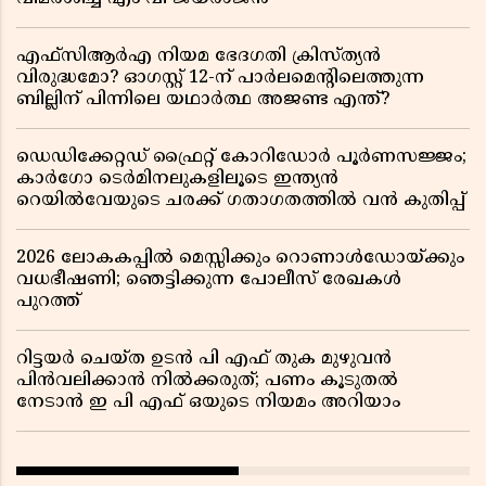
എഫ്സിആർഎ നിയമ ഭേദഗതി ക്രിസ്ത്യൻ
വിരുദ്ധമോ? ഓഗസ്റ്റ് 12-ന് പാർലമെന്റിലെത്തുന്ന
ബില്ലിന് പിന്നിലെ യഥാർത്ഥ അജണ്ട എന്ത്?
ഡെഡിക്കേറ്റഡ് ഫ്രൈറ്റ് കോറിഡോർ പൂർണസജ്ജം;
കാർഗോ ടെർമിനലുകളിലൂടെ ഇന്ത്യൻ
റെയിൽവേയുടെ ചരക്ക് ഗതാഗതത്തിൽ വൻ കുതിപ്പ്
2026 ലോകകപ്പിൽ മെസ്സിക്കും റൊണാൾഡോയ്ക്കും
വധഭീഷണി; ഞെട്ടിക്കുന്ന പോലീസ് രേഖകൾ
പുറത്ത്
റിട്ടയർ ചെയ്ത ഉടൻ പി എഫ് തുക മുഴുവൻ
പിൻവലിക്കാൻ നിൽക്കരുത്; പണം കൂടുതൽ
നേടാൻ ഇ പി എഫ് ഒയുടെ നിയമം അറിയാം