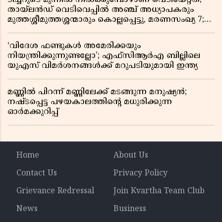
തായ്‌ലൻഡ് വെടിവെപ്പിൽ അഞ്ച് അധ്യാപകരും
മുത്തശ്ശീമുത്തശ്ശന്മാരും കൊല്ലപ്പെട്ടു, മരണസംഖ്യ 7;
ഞെട്ടിക്കുന്ന വെളിപ്പെടുത്തലുകൾ
‘വിദേശ ഫണ്ടുകൾ അമേരിക്കയും
നിയന്ത്രിക്കുന്നുണ്ടല്ലോ’; എഫ്സിആർഎ ബില്ലിലെ
യുഎസ് വിമർശനങ്ങൾക്ക് മറുപടിയുമായി ഇന്ത്യ
മണ്ണിൽ പിറന്ന് മണ്ണിലേക്ക് മടങ്ങുന്ന മനുഷ്യൻ;
നഷ്ടപ്പെട്ട പഴയകാലത്തിൻ്റെ മധുരിക്കുന്ന
ഓർമക്കുറിപ്പ്
Home
About Us
Contact Us
Privacy Policy
Grievance Redressal
Join Kvartha Team Club
News
Business