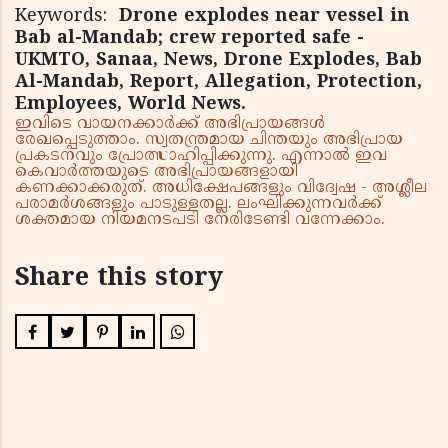
Keywords:
Drone explodes near vessel in
Bab al-Mandab; crew reported safe -
UKMTO, Sanaa, News, Drone Explodes, Bab
Al-Mandab, Report, Allegation, Protection,
Employees, World News.
ഇവിടെ വായനക്കാർക്ക് അഭിപ്രായങ്ങൾ
രേഖപ്പെടുത്താം. സ്വതന്ത്രമായ ചിന്തയും അഭിപ്രായ
പ്രകടനവും പ്രോത്സാഹിപ്പിക്കുന്നു. എന്നാൽ ഇവ
കെവാർത്തയുടെ അഭിപ്രായങ്ങളായി
കണക്കാക്കരുത്. അധിക്ഷേപങ്ങളും വിദ്വേഷ - അശ്ലീല
പരാമർശങ്ങളും പാടുള്ളതല്ല. ലംഘിക്കുന്നവർക്ക്
ശക്തമായ നിയമനടപടി നേരിടേണ്ടി വന്നേക്കാം.
Share this story