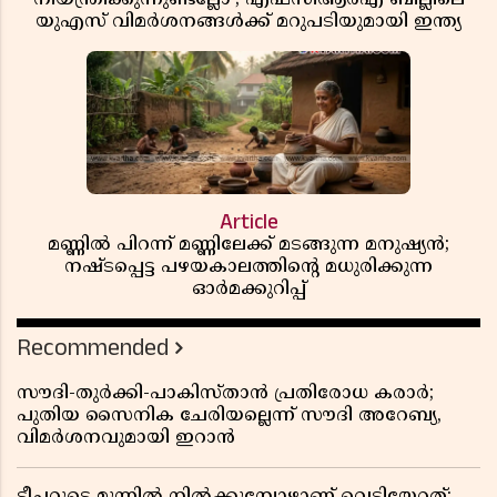
യുഎസ് വിമർശനങ്ങൾക്ക് മറുപടിയുമായി ഇന്ത്യ
Article
മണ്ണിൽ പിറന്ന് മണ്ണിലേക്ക് മടങ്ങുന്ന മനുഷ്യൻ;
നഷ്ടപ്പെട്ട പഴയകാലത്തിൻ്റെ മധുരിക്കുന്ന
ഓർമക്കുറിപ്പ്
Recommended
സൗദി-തുർക്കി-പാകിസ്താൻ പ്രതിരോധ കരാർ;
പുതിയ സൈനിക ചേരിയല്ലെന്ന് സൗദി അറേബ്യ,
വിമർശനവുമായി ഇറാൻ
ടീച്ചറുടെ മുന്നിൽ നിൽക്കുമ്പോഴാണ് വെടിയേറ്റത്;