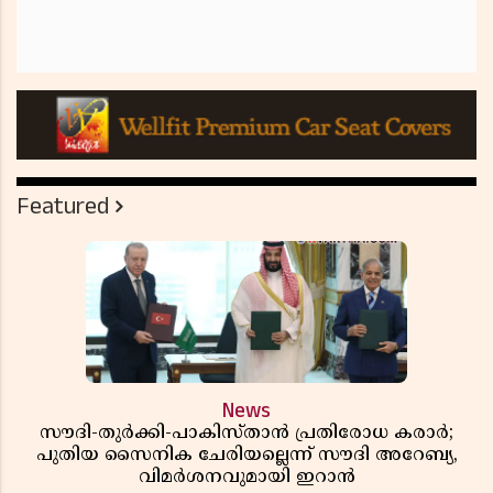
Featured
News
സൗദി-തുർക്കി-പാകിസ്താൻ പ്രതിരോധ കരാർ;
പുതിയ സൈനിക ചേരിയല്ലെന്ന് സൗദി അറേബ്യ,
വിമർശനവുമായി ഇറാൻ