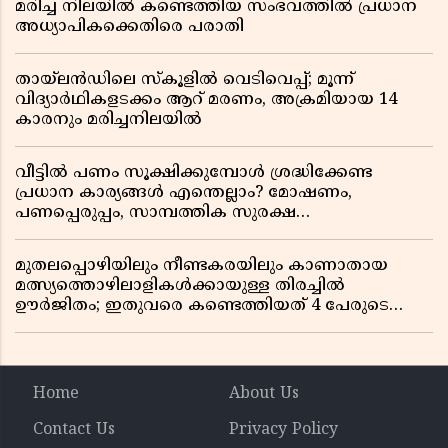
മരിച്ച നിലയിൽ കണ്ടെത്തിയ സംഭവത്തിൽ പ്രധാന
അധ്യാപികക്കെതിരെ പരാതി
തായ്‌ലൻഡിലെ സ്‌കൂളിൽ വെടിവെപ്പ്; മൂന്ന്
വിദ്യാർഥികളടക്കം ആറ് മരണം, അക്രമിയായ 14
കാരനും മരിച്ചനിലയിൽ
വീട്ടിൽ പണം സൂക്ഷിക്കുമ്പോൾ ശ്രദ്ധിക്കേണ്ട
പ്രധാന കാര്യങ്ങൾ എന്തെല്ലാം? മോഷണം,
പണപ്പെരുപ്പം, സാമ്പത്തിക സുരക്ഷ
എന്നിവയെക്കുറിച്ച് അറിയാം
മുതലപ്പൊഴിയിലും നീണ്ടകരയിലും കാണാതായ
മത്സ്യത്തൊഴിലാളികൾക്കായുള്ള തിരച്ചിൽ
ഊർജിതം; ഇതുവരെ കണ്ടെത്തിയത് 4 പേരുടെ
മൃതദേഹങ്ങൾ
Home
About Us
Contact Us
Privacy Policy