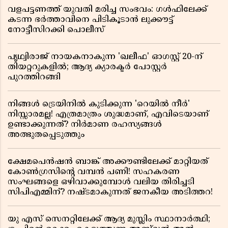
വളപട്ടണത്ത് യുവതി മരിച്ച സംഭവം: ഗൾഫിലേക്ക്
കടന്ന ഭർത്താവിനെ പിടികൂടാൻ ലുക്കൗട്ട്
നോട്ടീസിറക്കി പൊലീസ്
പൃഥ്വിരാജ് നായകനാകുന്ന 'ഖലീഫ' ഓഗസ്റ്റ് 20-ന്
തിയറ്ററുകളിൽ; ആദ്യ ക്യാരക്ടർ പോസ്റ്റർ
പുറത്തിറങ്ങി
നിങ്ങൾ ട്രെയിനിൽ കുടിക്കുന്ന 'റെയിൽ നീർ'
നിസ്സാരമല്ല! എത്രമാത്രം ശുദ്ധമാണ്, എവിടെയാണ്
ഉണ്ടാക്കുന്നത്? നിർമാണ രഹസ്യങ്ങൾ
അത്ഭുതപ്പെടുത്തും
ക്ഷേമപെൻഷൻ ബാങ്ക് അക്കൗണ്ടിലേക്ക് മാറ്റിയത്
കോൺഗ്രസിന്റെ വമ്പൻ പണി! സഹകരണ
സംഘങ്ങളെ ഒഴിവാക്കുമ്പോൾ വലിയ തിരിച്ചടി
സിപിഎമ്മിന്? നഷ്ടമാകുന്നത് ജനകീയ അടിത്തറ!
യു എസ് സെനറ്റിലേക്ക് ആദ്യ മുസ്ലിം സ്ഥാനാർത്ഥി;