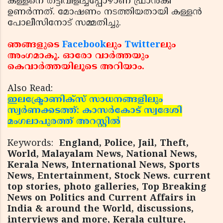
കള്ളനെ തട്ടിവിളിച്ചപ്പോഴാണ് ഫ്രാന്‍കി
ഉണര്‍ന്നത്. മോഷണം നടത്തിയതായി കള്ളന്‍
പോലീസിനോട് സമ്മതിച്ചു.
ഞങ്ങളുടെ
Facebook
ലും
Twitter
ലും
അംഗമാകൂ. ഓരോ വാര്‍ത്തയും
കെവാര്‍ത്തയിലൂടെ അറിയാം.
Also Read:
ഇലക്ട്രോണിക്‌സ് സാധനങ്ങളിലും
സ്വര്‍ണക്കടത്ത്: കാസര്‍കോട് സ്വദേശി
മംഗലാപുരത്ത് അറസ്റ്റില്‍
Keywords:
England, Police, Jail, Theft,
World, Malayalam News, National News,
Kerala News, International News, Sports
News, Entertainment, Stock News. current
top stories, photo galleries, Top Breaking
News on Politics and Current Affairs in
India & around the World, discussions,
interviews and more, Kerala culture,