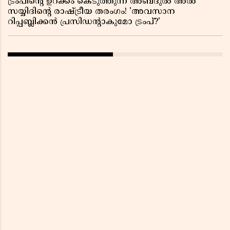
ട്രംപിന്റെ ഉറക്കം കെടുത്തുന്ന അബ്ദുൽ അൽ
സയ്യിദിന്റെ രാഷ്ട്രീയ തരംഗം! 'അവസാന
റിപ്പബ്ലിക്കൻ പ്രസിഡന്റാകുമോ ട്രംപ്?'