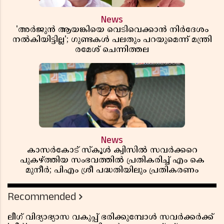
News
'അർജുൻ ആയങ്കിയെ വെടിവെക്കാൻ നിർദേശം
നൽകിയിട്ടില്ല'; ഗുണ്ടകൾ പലതും പറയുമെന്ന് മന്ത്രി
രമേശ് ചെന്നിത്തല
News
കാസർകോട് സ്കൂൾ ക്വിസിൽ സവർക്കറെ
പുകഴ്ത്തിയ സംഭവത്തിൽ പ്രതികരിച്ച് എം കെ
മുനീർ; പിഎം ശ്രീ പദ്ധതിയിലും പ്രതികരണം
Recommended
ലീഗ് വിദ്യാഭ്യാസ വകുപ്പ് ഭരിക്കുമ്പോൾ സവർക്കർക്ക്