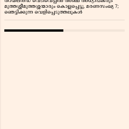
തായ്‌ലൻഡ് വെടിവെപ്പിൽ അഞ്ച് അധ്യാപകരും
മുത്തശ്ശീമുത്തശ്ശന്മാരും കൊല്ലപ്പെട്ടു, മരണസംഖ്യ 7;
ഞെട്ടിക്കുന്ന വെളിപ്പെടുത്തലുകൾ