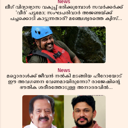
News
ലീഗ് വിദ്യാഭ്യാസ വകുപ്പ് ഭരിക്കുമ്പോൾ സവർക്കർക്ക്
'വീർ' പട്ടമോ; സംഘപരിവാർ അജണ്ടയ്ക്ക്
പച്ചക്കൊടി കാട്ടുന്നതാര്? മഞ്ചേശ്വരത്തെ ക്വിസ്
ചോദ്യം വിവാദമാവുമ്പോൾ
News
മറ്റൊരാൾക്ക് ജീവൻ നൽകി മടങ്ങിയ ഹീറോയോട്
ഈ അവഗണന വേണമായിരുന്നോ? രാജേഷിൻ്റെ
ഭൗതിക ശരീരത്തോടുള്ള അനാദരവിൽ
ആളിപ്പടരുന്ന ജനരോഷവും പാഠവും