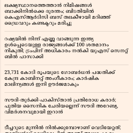
ലക്ഷ്യസ്ഥാനത്തെത്താൻ നിമിഷങ്ങൾ
ബാക്കിനിൽക്കെ ദുരന്തം; ബിടതിയിൽ
കെഎസ്ആർടിസി ബസ് തലകീഴായി മറിഞ്ഞ്
ഡ്രൈവറും കണ്ടക്ടറും മരിച്ചു
റഷ്യയിൽ നിന്ന് എണ്ണ വാങ്ങുന്ന ഇന്ത്യ
ഉൾപ്പെടെയുള്ള രാജ്യങ്ങൾക്ക് 100 ശതമാനം
നികുതി; ട്രംപിന് അധികാരം നൽകി യുഎസ് സെനറ്റ്
ബിൽ പാസാക്കി
23,731 കോടി രൂപയുടെ ഗോബർധൻ പദ്ധതിക്ക്
കേന്ദ്ര കാബിനറ്റ് അംഗീകാരം; കാർഷിക
മാലിന്യങ്ങൾ ഇനി ഊർജമാകും
സൗദി-തുർക്കി-പാകിസ്താൻ പ്രതിരോധ കരാർ;
പുതിയ സൈനിക ചേരിയല്ലെന്ന് സൗദി അറേബ്യ,
വിമർശനവുമായി ഇറാൻ
ടീച്ചറുടെ മുന്നിൽ നിൽക്കുമ്പോഴാണ് വെടിയേറ്റത്;