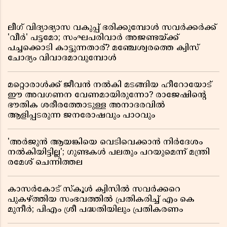
ലീഗ് വിദ്യാഭ്യാസ വകുപ്പ് ഭരിക്കുമ്പോൾ സവർക്കർക്ക്
'വീർ' പട്ടമോ; സംഘപരിവാർ അജണ്ടയ്ക്ക്
പച്ചക്കൊടി കാട്ടുന്നതാര്? മഞ്ചേശ്വരത്തെ ക്വിസ്
ചോദ്യം വിവാദമാവുമ്പോൾ
മറ്റൊരാൾക്ക് ജീവൻ നൽകി മടങ്ങിയ ഹീറോയോട്
ഈ അവഗണന വേണമായിരുന്നോ? രാജേഷിൻ്റെ
ഭൗതിക ശരീരത്തോടുള്ള അനാദരവിൽ
ആളിപ്പടരുന്ന ജനരോഷവും പാഠവും
'അർജുൻ ആയങ്കിയെ വെടിവെക്കാൻ നിർദേശം
നൽകിയിട്ടില്ല'; ഗുണ്ടകൾ പലതും പറയുമെന്ന് മന്ത്രി
രമേശ് ചെന്നിത്തല
കാസർകോട് സ്കൂൾ ക്വിസിൽ സവർക്കറെ
പുകഴ്ത്തിയ സംഭവത്തിൽ പ്രതികരിച്ച് എം കെ
മുനീർ; പിഎം ശ്രീ പദ്ധതിയിലും പ്രതികരണം