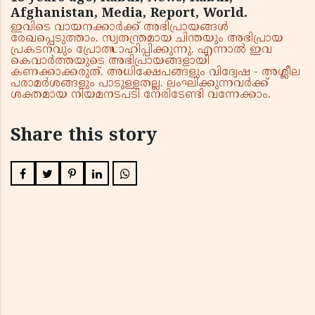
Afghanistan, Media, Report, World.
ഇവിടെ വായനക്കാർക്ക് അഭിപ്രായങ്ങൾ
രേഖപ്പെടുത്താം. സ്വതന്ത്രമായ ചിന്തയും അഭിപ്രായ
പ്രകടനവും പ്രോത്സാഹിപ്പിക്കുന്നു. എന്നാൽ ഇവ
കെവാർത്തയുടെ അഭിപ്രായങ്ങളായി
കണക്കാക്കരുത്. അധിക്ഷേപങ്ങളും വിദ്വേഷ - അശ്ലീല
പരാമർശങ്ങളും പാടുള്ളതല്ല. ലംഘിക്കുന്നവർക്ക്
ശക്തമായ നിയമനടപടി നേരിടേണ്ടി വന്നേക്കാം.
Share this story