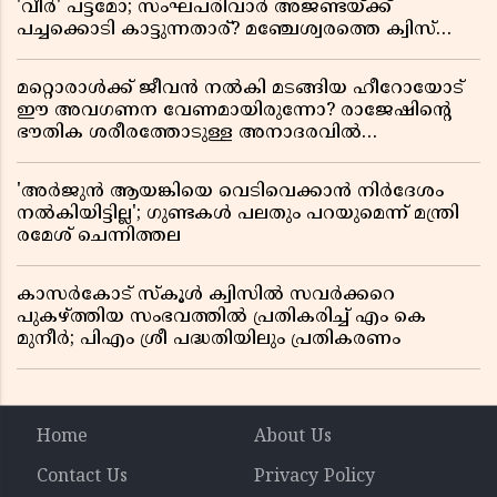
'വീർ' പട്ടമോ; സംഘപരിവാർ അജണ്ടയ്ക്ക്
പച്ചക്കൊടി കാട്ടുന്നതാര്? മഞ്ചേശ്വരത്തെ ക്വിസ്
ചോദ്യം വിവാദമാവുമ്പോൾ
മറ്റൊരാൾക്ക് ജീവൻ നൽകി മടങ്ങിയ ഹീറോയോട്
ഈ അവഗണന വേണമായിരുന്നോ? രാജേഷിൻ്റെ
ഭൗതിക ശരീരത്തോടുള്ള അനാദരവിൽ
ആളിപ്പടരുന്ന ജനരോഷവും പാഠവും
'അർജുൻ ആയങ്കിയെ വെടിവെക്കാൻ നിർദേശം
നൽകിയിട്ടില്ല'; ഗുണ്ടകൾ പലതും പറയുമെന്ന് മന്ത്രി
രമേശ് ചെന്നിത്തല
കാസർകോട് സ്കൂൾ ക്വിസിൽ സവർക്കറെ
പുകഴ്ത്തിയ സംഭവത്തിൽ പ്രതികരിച്ച് എം കെ
മുനീർ; പിഎം ശ്രീ പദ്ധതിയിലും പ്രതികരണം
Home
About Us
Contact Us
Privacy Policy