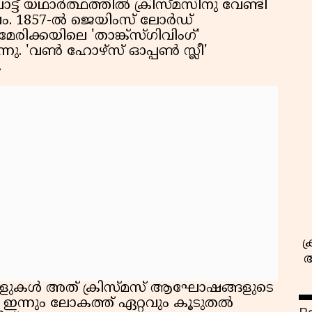
ട് യഥാർത്ഥത്തിൽ ക്രിസ്മസിനു വേണ്ടി
ം. 1857-ൽ ജെയിംസ് ലോർഡ്
േരിക്കയിലെ 'താങ്ക്സ്ഗിവിംഗ്'
നു. 'വൺ ഹോഴ്സ് ഓപ്പൺ സ്ലീ'
.
സ
ക
അ
ആളുകൾ അത് ക്രിസ്മസ് ആഘോഷങ്ങളുടെ
. ഇന്നും ലോകത്ത് ഏറ്റവും കൂടുതൽ