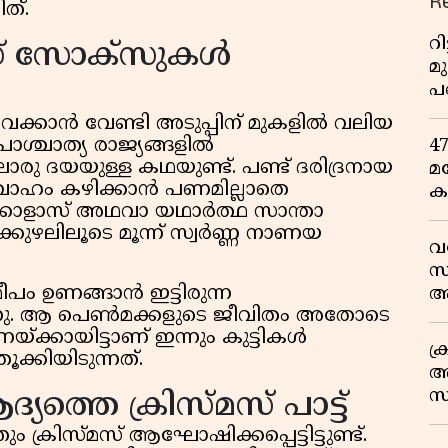
R
ിത്.
റ
മസ് സോക്സുകൾ
മ
പ
ഒ
വെക്കാൻ വേണ്ടി അടുപ്പിന് മുകളിൽ വലിയ
ാശ്ചാത്യ രാജ്യങ്ങളിൽ
4
ലൊരു ദയയുള്ള കഥയുണ്ട്. പണ്ട് ദരിദ്രനായ
മ
വിവാഹം കഴിക്കാൻ പണമില്ലാതെ
ക
നിക്കോളാസ് അഥവാ യഥാർത്ഥ സാന്താ
ര
്കുഴലിലൂടെ മൂന്ന് സ്വർണ്ണ നാണയ
ഇ
വ
വ
സ
പം ഉണങ്ങാൻ ഇട്ടിരുന്ന
ആ
നു. ആ പെൺമക്കളുടെ ജീവിതം അതോടെ
സ
ക്കായിട്ടാണ് ഇന്നും കുട്ടികൾ
ക
്കിയിടുന്നത്.
അ
സ
്തെ ക്രിസ്മസ് പാട്ട്
എ
 ക്രിസ്മസ് ആഘോഷിക്കപ്പെട്ടിട്ടുണ്ട്.