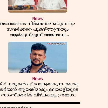
News
വന്ദേമാതരം നിർബന്ധമാക്കുന്നതും
സവർക്കറെ പുകഴ്ത്തുന്നതും
ആർഎസ്എസ് അജൻഡ;
ർക്കാരിനെതിരെ പിണറായി വിജയൻ
News
്രിമിനലുകൾ ഹീറോകളാകുന്ന കാലം;
ർജുൻ ആയങ്കിമാരും മലയാളിയുടെ
സാംസ്കാരിക വീഴ്ചകളും; നമ്മൾ
എങ്ങോട്ടാണ് പോകുന്നത്