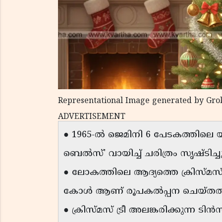
Representational Image generated by Gro
ADVERTISEMENT
● 1965-ൽ ജെമിനി 6 പേടകത്തിലെ 
ബെൽസ്' വായിച്ച് ചരിത്രം സൃഷ്ടിച്ചു
● ലോകത്തിലെ ആദ്യത്തെ ക്രിസ്മ
കോൾ ആണ് രൂപകൽപ്പന ചെയ്തത്
● ക്രിസ്മസ് ട്രീ അലങ്കരിക്കുന്ന