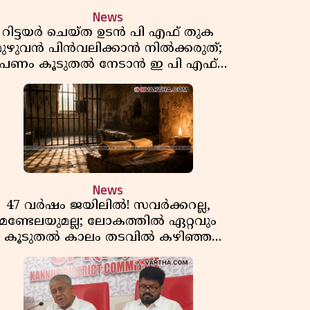
News
റിട്ടയർ ചെയ്ത ഉടൻ പി എഫ് തുക
മുഴുവൻ പിൻവലിക്കാൻ നിൽക്കരുത്;
പണം കൂടുതൽ നേടാൻ ഇ പി എഫ്
ഒയുടെ നിയമം അറിയാം
News
47 വർഷം ജയിലിൽ! സവർക്കറല്ല,
മണ്ടേലയുമല്ല; ലോകത്തിൽ ഏറ്റവും
കൂടുതൽ കാലം തടവിൽ കഴിഞ്ഞ
രാഷ്ട്രീയ തടവുകാരൻ ഇദ്ദേഹം! ഒരു
ന്ത്യൻ സ്വാതന്ത്ര്യസമര സേനാനിയുടെ
വേറിട്ട കഥ