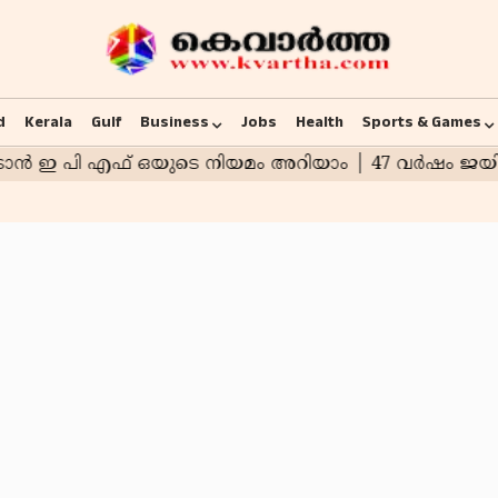
d
Kerala
Gulf
Business
Jobs
Health
Sports & Games