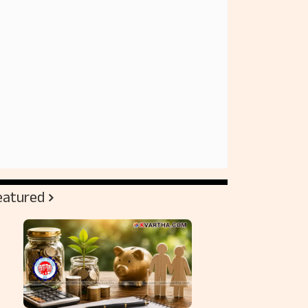
eatured