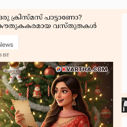
ു ക്രിസ്മസ് പാട്ടാണോ?
കൗതുകകരമായ വസ്തുതകൾ
6 IST