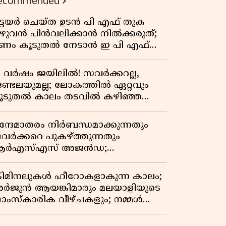
ecommended
ിട്ടയർ ചെയ്ത ഉടൻ പി എഫ് തുക
ുഴുവൻ പിൻവലിക്കാൻ നിൽക്കരുത്;
ണം കൂടുതൽ നേടാൻ ഇ പി എഫ്
യുടെ നിയമം അറിയാം
7 വർഷം ജയിലിൽ! സവർക്കറല്ല,
ണ്ടേലയുമല്ല; ലോകത്തിൽ ഏറ്റവും
ൂടുതൽ കാലം തടവിൽ കഴിഞ്ഞ
ാഷ്ട്രീയ തടവുകാരൻ ഇദ്ദേഹം! ഒരു
ന്ത്യൻ സ്വാതന്ത്ര്യസമര സേനാനിയുടെ
ന്ദേമാതരം നിർബന്ധമാക്കുന്നതും
േറിട്ട കഥ
വർക്കറെ പുകഴ്ത്തുന്നതും
ർഎസ്എസ് അജൻഡ;
ർക്കാരിനെതിരെ പിണറായി വിജയൻ
്രിമിനലുകൾ ഹീറോകളാകുന്ന കാലം;
ർജുൻ ആയങ്കിമാരും മലയാളിയുടെ
ാംസ്കാരിക വീഴ്ചകളും; നമ്മൾ
ങ്ങോട്ടാണ് പോകുന്നത്