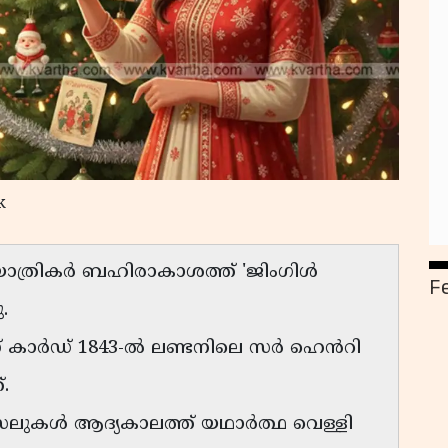
k
യാത്രികർ ബഹിരാകാശത്ത് 'ജിംഗിൾ
F
.
സ് കാർഡ് 1843-ൽ ലണ്ടനിലെ സർ ഹെൻറി
.
 ടിൻസലുകൾ ആദ്യകാലത്ത് യഥാർത്ഥ വെള്ളി