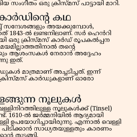
 സംഗീതം ഒരു ക്രിസ്മസ് പാട്ടായി മാറി.
 കാർഡിന്റെ കഥ
പ് സന്ദേശങ്ങളും അയക്കുമ്പോൾ,
്നത് 1843-ൽ ലണ്ടനിലാണ്. സർ ഹെൻറി
ി ഒരു ക്രിസ്മസ് കാർഡ് രൂപകൽപ്പന
യമില്ലാത്തതിനാൽ തന്റെ
ൾക്കും ആശംസകൾ നേരാൻ അദ്ദേഹം
്നു ഇത്.
ൾ മാത്രമാണ് അച്ചടിച്ചത്. ഇന്ന്
് ക്രിസ്മസ് കാർഡുകളാണ് ഓരോ
തിളങ്ങുന്ന നൂലുകൾ
ള്ളിനിറത്തിലുള്ള നൂലുകൾക്ക് (Tinsel)
ണ്ട്. 1610-ൽ ജർമ്മനിയിൽ ആദ്യമായി
്ളി ഉപയോഗിച്ചായിരുന്നു. എന്നാൽ വെള്ളി
 തീ പിടിക്കാൻ സാധ്യതയുള്ളതും കാരണം
്കാൻ തുടങ്ങി.