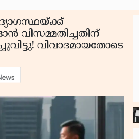
യോഗസ്ഥയ്ക്ക്
ന്‍ വിസമ്മതിച്ചതിന്
്ചുവിട്ടു! വിവാദമായതോടെ