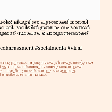
േരില്‍ ലിയുവിനെ പുറത്താക്കിയതായി
ഇറക്കി. ഭാവിയില്‍ ഇത്തരം സംഭവങ്ങള്‍
കുമെന്ന് സ്ഥാപനം പൊതുജനങ്ങള്‍ക്ക്
ceharassment #socialmedia #viral
്പെടുത്താം. സ്വതന്ത്രമായ ചിന്തയും അഭിപ്രായ
്നാൽ ഇവ കെവാർത്തയുടെ അഭിപ്രായങ്ങളായി
 - അശ്ലീല പരാമർശങ്ങളും പാടുള്ളതല്ല.
നേരിടേണ്ടി വന്നേക്കാം.