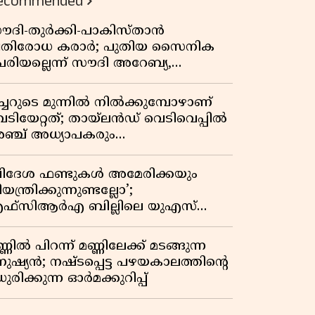
ecommended
ൗദി-തുർക്കി-പാകിസ്താൻ
്രതിരോധ കരാർ; പുതിയ സൈനിക
േരിയല്ലെന്ന് സൗദി അറേബ്യ,
ിമർശനവുമായി ഇറാൻ
ീച്ചറുടെ മുന്നിൽ നിൽക്കുമ്പോഴാണ്
െടിയേറ്റത്; തായ്‌ലൻഡ് വെടിവെപ്പിൽ
ഞ്ച് അധ്യാപകരും
ത്തശ്ശീമുത്തശ്ശന്മാരും കൊല്ലപ്പെട്ടു,
രണസംഖ്യ 7; ഞെട്ടിക്കുന്ന
വിദേശ ഫണ്ടുകൾ അമേരിക്കയും
െളിപ്പെടുത്തലുകൾ
യന്ത്രിക്കുന്നുണ്ടല്ലോ’;
ഫ്സിആർഎ ബില്ലിലെ യുഎസ്
ിമർശനങ്ങൾക്ക് മറുപടിയുമായി ഇന്ത്യ
്ണിൽ പിറന്ന് മണ്ണിലേക്ക് മടങ്ങുന്ന
നുഷ്യൻ; നഷ്ടപ്പെട്ട പഴയകാലത്തിൻ്റെ
ുരിക്കുന്ന ഓർമക്കുറിപ്പ്