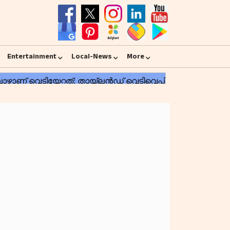
Entertainment
Local-News
More