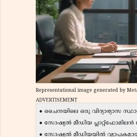
Representational image generated by Met
ADVERTISEMENT
● ചൈനയിലെ ഒരു വിദ്യാഭ്യാസ സ്ഥ
● സോഷ്യൽ മീഡിയ പ്ലാറ്റ്ഫോമിലൻ 
● സോഷ്യൽ മീഡിയയിൽ വ്യാപകമായ 