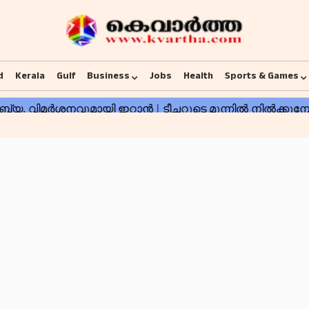
d
Kerala
Gulf
Business
Jobs
Health
Sports & Games