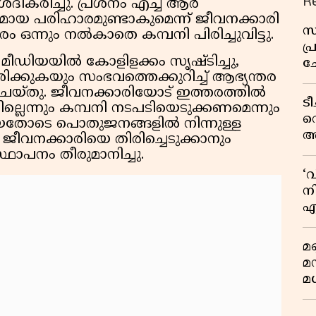
R
ശദീകരിച്ചു. പ്രശ്നം എച്ച് ആർ
യായമായ പരിഹാരമുണ്ടാകുമെന്ന് ജീവനക്കാരി
സ
ം ഒന്നും നൽകാതെ കമ്പനി പിരിച്ചുവിട്ടു.
പ
ഡിയയില്‍ കോളിളക്കം സൃഷ്ടിച്ചു,
ച
ിക്കുകയും സംഭവത്തെക്കുറിച്ച് ആഭ്യന്തര
വ
്തു. ജീവനക്കാരിയോട് ഇത്തരത്തില്‍
ട
്ലെന്നും കമ്പനി നടപടിയെടുക്കണമെന്നും
വ
യതോടെ പൊതുജനങ്ങളില്‍ നിന്നുള്ള
അ
വിട്ട ജീവനക്കാരിയെ തിരിച്ചെടുക്കാനും
മു
്ഥാപനം തീരുമാനിച്ചു.
മ
‘
വ
നി
എ
വ
മണ
മ
മധ