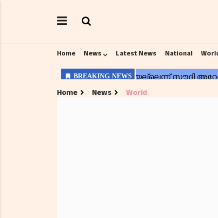
Home
News
Latest News
National
Worl
Home
News
World