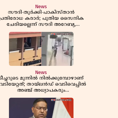
News
സൗദി-തുർക്കി-പാകിസ്താൻ
പ്രതിരോധ കരാർ; പുതിയ സൈനിക
ചേരിയല്ലെന്ന് സൗദി അറേബ്യ,
വിമർശനവുമായി ഇറാൻ
News
ടീച്ചറുടെ മുന്നിൽ നിൽക്കുമ്പോഴാണ്
െടിയേറ്റത്; തായ്‌ലൻഡ് വെടിവെപ്പിൽ
അഞ്ച് അധ്യാപകരും
മുത്തശ്ശീമുത്തശ്ശന്മാരും കൊല്ലപ്പെട്ടു,
മരണസംഖ്യ 7; ഞെട്ടിക്കുന്ന
വെളിപ്പെടുത്തലുകൾ