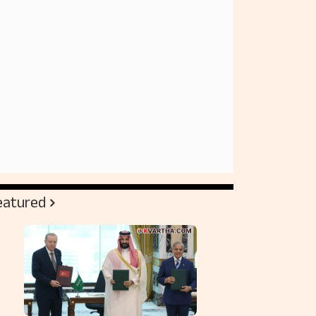
eatured