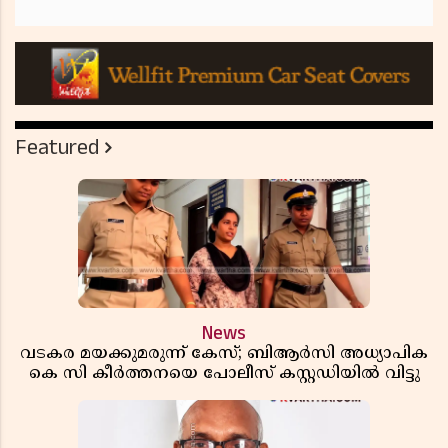
Featured
News
വടകര മയക്കുമരുന്ന് കേസ്; ബിആർസി അധ്യാപിക
കെ സി കീർത്തനയെ പോലീസ് കസ്റ്റഡിയിൽ വിട്ടു