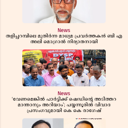
News
തളിപ്പറമ്പിലെ മുതിർന്ന മാധ്യമ പ്രവർത്തകൻ ബി എ
അലി മൊഗ്രാൽ നിര്യാതനായി
News
‘വേണമെങ്കിൽ പാർട്ടിക്ക് ഷെഡിൻ്റെ അടിത്തറ
മാന്താനും അറിയാം’; പയ്യന്നൂരിൽ വിവാദ
പ്രസംഗവുമായി കെ കെ രാഗേഷ്