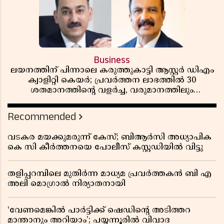
Business
ലയനത്തിന് പിന്നാലെ കരുത്തുകാട്ടി ആസ്റ്റർ ഡിഎം
ക്വാളിറ്റി കെയർ; പ്രവർത്തന ലാഭത്തിൽ 30
ശതമാനത്തിൻ്റെ വളർച്ച, വരുമാനത്തിലും
ലാഭത്തിലും വൻ കുതിപ്പ് രേഖപ്പെടുത്തി ആദ്യ പാദ
റിപ്പോർട്ട് പുറത്ത്
Recommended
വടകര മയക്കുമരുന്ന് കേസ്; ബിആർസി അധ്യാപിക
കെ സി കീർത്തനയെ പോലീസ് കസ്റ്റഡിയിൽ വിട്ടു
തളിപ്പറമ്പിലെ മുതിർന്ന മാധ്യമ പ്രവർത്തകൻ ബി എ
അലി മൊഗ്രാൽ നിര്യാതനായി
‘വേണമെങ്കിൽ പാർട്ടിക്ക് ഷെഡിൻ്റെ അടിത്തറ
മാന്താനും അറിയാം’; പയ്യന്നൂരിൽ വിവാദ