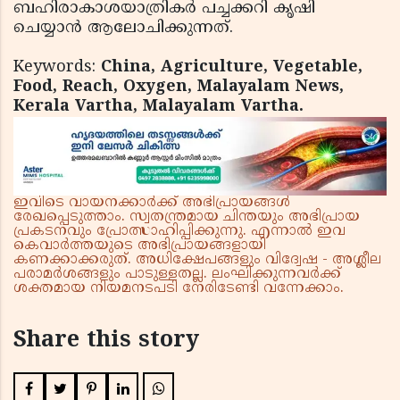
ബഹിരാകാശയാത്രികര്‍ പച്ചക്കറി കൃഷി
ചെയ്യാന്‍ ആലോചിക്കുന്നത്.
Keywords:
China, Agriculture, Vegetable,
Food, Reach, Oxygen, Malayalam News,
Kerala Vartha, Malayalam Vartha.
ഇവിടെ വായനക്കാർക്ക് അഭിപ്രായങ്ങൾ
രേഖപ്പെടുത്താം. സ്വതന്ത്രമായ ചിന്തയും അഭിപ്രായ
പ്രകടനവും പ്രോത്സാഹിപ്പിക്കുന്നു. എന്നാൽ ഇവ
കെവാർത്തയുടെ അഭിപ്രായങ്ങളായി
കണക്കാക്കരുത്. അധിക്ഷേപങ്ങളും വിദ്വേഷ - അശ്ലീല
പരാമർശങ്ങളും പാടുള്ളതല്ല. ലംഘിക്കുന്നവർക്ക്
ശക്തമായ നിയമനടപടി നേരിടേണ്ടി വന്നേക്കാം.
Share this story