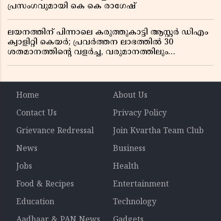
പ്രസംഗവുമായി കെ കെ രാഗേഷ്
ലയനത്തിന് പിന്നാലെ കരുത്തുകാട്ടി ആസ്റ്റർ ഡിഎം
ക്വാളിറ്റി കെയർ; പ്രവർത്തന ലാഭത്തിൽ 30
ശതമാനത്തിൻ്റെ വളർച്ച, വരുമാനത്തിലും
ലാഭത്തിലും വൻ കുതിപ്പ് രേഖപ്പെടുത്തി ആദ്യ പാദ
റിപ്പോർട്ട് പുറത്ത്
Home
About Us
Contact Us
Privacy Policy
Grievance Redressal
Join Kvartha Team Club
News
Business
Jobs
Health
Food & Recipes
Entertainment
Education
Technology
Aadhaar & PAN News
Gadgets