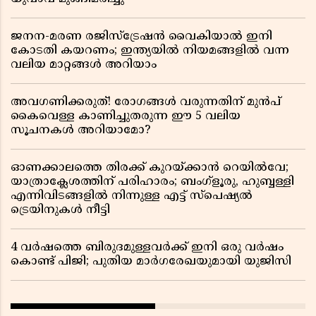
ജനന-മരണ രജിസ്ട്രേഷൻ വൈകിയാൽ ഇനി
കോടതി കയറണം; ഇന്ത്യയിൽ നിയമങ്ങളിൽ വന്ന
വലിയ മാറ്റങ്ങൾ അറിയാം
അവഗണിക്കരുത്! രോഗങ്ങൾ വരുന്നതിന് മുൻപ്
കൈവെള്ള കാണിച്ചുതരുന്ന ഈ 5 വലിയ
സൂചനകൾ അറിയാമോ?
ഓണക്കാലത്തെ തിരക്ക് കുറയ്ക്കാൻ റെയിൽവേ;
യാത്രാക്ലേശത്തിന് പരിഹാരം; ബംഗ്ളൂരു, ഹുബ്ബള്ളി
എന്നിവിടങ്ങളിൽ നിന്നുള്ള എട്ട് സ്പെഷ്യൽ
ട്രെയിനുകൾ നീട്ടി
4 വർഷത്തെ ബിരുദമുള്ളവർക്ക് ഇനി ഒരു വർഷം
കൊണ്ട് പിജി; പുതിയ മാർഗരേഖയുമായി യുജിസി