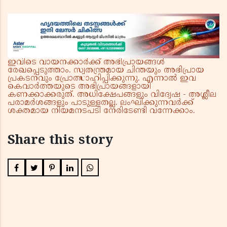
ഇവിടെ വായനക്കാർക്ക് അഭിപ്രായങ്ങൾ
രേഖപ്പെടുത്താം. സ്വതന്ത്രമായ ചിന്തയും അഭിപ്രായ
പ്രകടനവും പ്രോത്സാഹിപ്പിക്കുന്നു. എന്നാൽ ഇവ
കെവാർത്തയുടെ അഭിപ്രായങ്ങളായി
കണക്കാക്കരുത്. അധിക്ഷേപങ്ങളും വിദ്വേഷ - അശ്ലീല
പരാമർശങ്ങളും പാടുള്ളതല്ല. ലംഘിക്കുന്നവർക്ക്
ശക്തമായ നിയമനടപടി നേരിടേണ്ടി വന്നേക്കാം.
Share this story