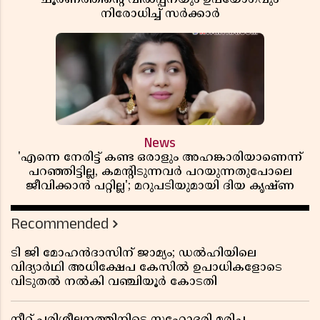
നിരോധിച്ച് സർക്കാർ
News
'എന്നെ നേരിട്ട് കണ്ട ഒരാളും അഹങ്കാരിയാണെന്ന്
പറഞ്ഞിട്ടില്ല, കമൻ്റിടുന്നവർ പറയുന്നതുപോലെ
ജീവിക്കാൻ പറ്റില്ല'; മറുപടിയുമായി ദിയ കൃഷ്ണ
Recommended
ടി ജി മോഹൻദാസിന് ജാമ്യം; ഡൽഹിയിലെ
വിദ്യാർഥി അധിക്ഷേപ കേസിൽ ഉപാധികളോടെ
വിടുതൽ നൽകി വഞ്ചിയൂർ കോടതി
നീറ്റ് പരിശീലനത്തിനിടെ സഹോദരി മരിച്ച