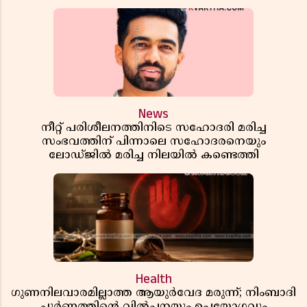
News
നീറ്റ് പരിശീലനത്തിനിടെ സഹോദരി മരിച്ച
സംഭവത്തിന് പിന്നാലെ സഹോദരനെയും
ലോഡ്ജിൽ മരിച്ച നിലയിൽ കണ്ടെത്തി
Health
ഗുണനിലവാരമില്ലാത്ത ആയുർവേദ മരുന്ന്; നിംബാദി
ചൂർണത്തിൻ്റെ വിൽപ്പനയും ഉപയോഗവും