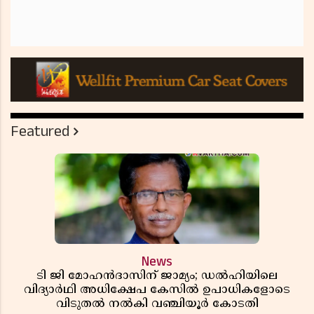
Featured
News
ടി ജി മോഹൻദാസിന് ജാമ്യം; ഡൽഹിയിലെ
വിദ്യാർഥി അധിക്ഷേപ കേസിൽ ഉപാധികളോടെ
വിടുതൽ നൽകി വഞ്ചിയൂർ കോടതി