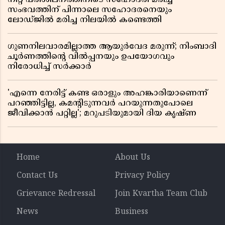
സംഭവത്തിന് പിന്നാലെ സഹോദരനെയും
ലോഡ്ജിൽ മരിച്ച നിലയിൽ കണ്ടെത്തി
ഗുണനിലവാരമില്ലാത്ത ആയുർവേദ മരുന്ന്; നിംബാദി
ചൂർണത്തിൻ്റെ വിൽപ്പനയും ഉപയോഗവും
നിരോധിച്ച് സർക്കാർ
'എന്നെ നേരിട്ട് കണ്ട ഒരാളും അഹങ്കാരിയാണെന്ന്
പറഞ്ഞിട്ടില്ല, കമൻ്റിടുന്നവർ പറയുന്നതുപോലെ
ജീവിക്കാൻ പറ്റില്ല'; മറുപടിയുമായി ദിയ കൃഷ്ണ
Home
About Us
Contact Us
Privacy Policy
Grievance Redressal
Join Kvartha Team Club
News
Business