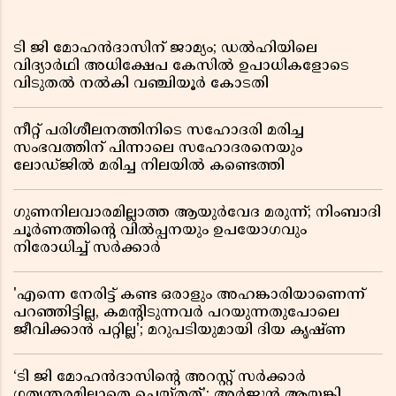
ടി ജി മോഹൻദാസിന് ജാമ്യം; ഡൽഹിയിലെ
വിദ്യാർഥി അധിക്ഷേപ കേസിൽ ഉപാധികളോടെ
വിടുതൽ നൽകി വഞ്ചിയൂർ കോടതി
നീറ്റ് പരിശീലനത്തിനിടെ സഹോദരി മരിച്ച
സംഭവത്തിന് പിന്നാലെ സഹോദരനെയും
ലോഡ്ജിൽ മരിച്ച നിലയിൽ കണ്ടെത്തി
ഗുണനിലവാരമില്ലാത്ത ആയുർവേദ മരുന്ന്; നിംബാദി
ചൂർണത്തിൻ്റെ വിൽപ്പനയും ഉപയോഗവും
നിരോധിച്ച് സർക്കാർ
'എന്നെ നേരിട്ട് കണ്ട ഒരാളും അഹങ്കാരിയാണെന്ന്
പറഞ്ഞിട്ടില്ല, കമൻ്റിടുന്നവർ പറയുന്നതുപോലെ
ജീവിക്കാൻ പറ്റില്ല'; മറുപടിയുമായി ദിയ കൃഷ്ണ
‘ടി ജി മോഹൻദാസിൻ്റെ അറസ്റ്റ് സർക്കാർ
ഗത്യന്തരമില്ലാതെ ചെയ്തത്’; അർജുൻ ആയങ്കി