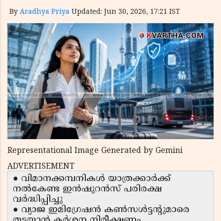
By
Aradhya Priya
Updated: Jun 30, 2026, 17:21 IST
Representational Image Generated by Gemini
ADVERTISEMENT
● വിമാനക്കമ്പനികൾ യാത്രക്കാർക്ക്
നൽകേണ്ട ഇൻഷുറൻസ് പരിരക്ഷ
വർദ്ധിപ്പിച്ചു
● വ്യാജ ഇമിഗ്രേഷൻ കൺസൾട്ടന്റുമാരെ
തടയാൻ കർശന നിരീക്ഷണം