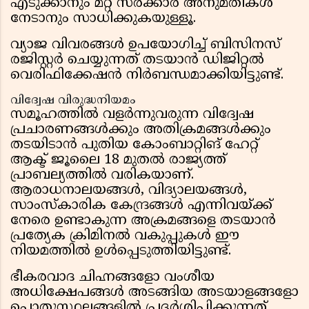
എടുക്കാനും മറ്റ് സർക്കാർ അനുമതികൾ
നേടാനും സാധിക്കുകയുള്ളൂ.
വ്യാജ വിവരങ്ങൾ ഉപയോഗിച്ച് ബിസിനസ്
രജിസ്റ്റർ ചെയ്യുന്നത് തടയാൻ ഡിജിറ്റൽ
വെരിഫിക്കേഷൻ നിർബന്ധമാക്കിയിട്ടുണ്ട്.
വിദ്വേഷ വിരുദ്ധനിയമം
സമൂഹത്തിൽ വളർന്നുവരുന്ന വിദ്വേഷ
പ്രചാരണങ്ങൾക്കും അതിക്രമങ്ങൾക്കും
തടയിടാൻ പുതിയ കോംബാറ്റിങ് ഹേറ്റ്
ആക്ട് ജൂലൈ 18 മുതൽ രാജ്യത്ത്
പ്രാബല്യത്തിൽ വരികയാണ്.
ആരാധനാലയങ്ങൾ, വിദ്യാലയങ്ങൾ,
സാംസ്കാരിക കേന്ദ്രങ്ങൾ എന്നിവയ്ക്ക്
നേരെ ഉണ്ടാകുന്ന അക്രമങ്ങളെ തടയാൻ
പ്രത്യേക ക്രിമിനൽ വകുപ്പുകൾ ഈ
നിയമത്തിൽ ഉൾപ്പെടുത്തിയിട്ടുണ്ട്.
ഭീകരവാദ ചിഹ്നങ്ങളോ വംശീയ
അധിക്ഷേപങ്ങൾ അടങ്ങിയ അടയാളങ്ങളോ
പൊതുസ്ഥലങ്ങളിൽ പ്രദർശിപ്പിക്കുന്നത്