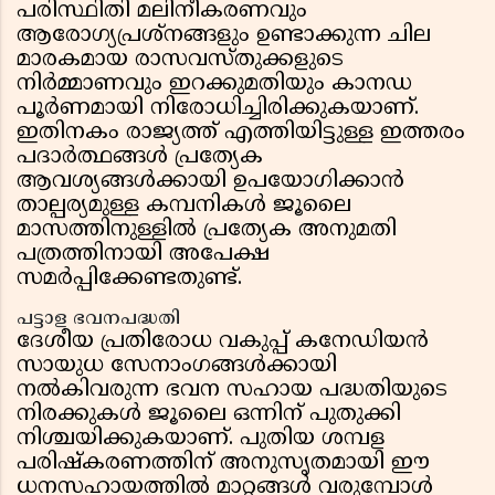
പരിസ്ഥിതി മലിനീകരണവും
ആരോഗ്യപ്രശ്നങ്ങളും ഉണ്ടാക്കുന്ന ചില
മാരകമായ രാസവസ്തുക്കളുടെ
നിർമ്മാണവും ഇറക്കുമതിയും കാനഡ
പൂർണമായി നിരോധിച്ചിരിക്കുകയാണ്.
ഇതിനകം രാജ്യത്ത് എത്തിയിട്ടുള്ള ഇത്തരം
പദാർത്ഥങ്ങൾ പ്രത്യേക
ആവശ്യങ്ങൾക്കായി ഉപയോഗിക്കാൻ
താല്പര്യമുള്ള കമ്പനികൾ ജൂലൈ
മാസത്തിനുള്ളിൽ പ്രത്യേക അനുമതി
പത്രത്തിനായി അപേക്ഷ
സമർപ്പിക്കേണ്ടതുണ്ട്.
പട്ടാള ഭവനപദ്ധതി
ദേശീയ പ്രതിരോധ വകുപ്പ് കനേഡിയൻ
സായുധ സേനാംഗങ്ങൾക്കായി
നൽകിവരുന്ന ഭവന സഹായ പദ്ധതിയുടെ
നിരക്കുകൾ ജൂലൈ ഒന്നിന് പുതുക്കി
നിശ്ചയിക്കുകയാണ്. പുതിയ ശമ്പള
പരിഷ്കരണത്തിന് അനുസൃതമായി ഈ
ധനസഹായത്തിൽ മാറ്റങ്ങൾ വരുമ്പോൾ