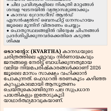
● ചില പ്രവിശ്യകളിലെ നികുതി മാറ്റങ്ങൾ
ശമ്പള ഘടനയിൽ വ്യത്യാസമുണ്ടാക്കും
● കാനഡ ഗ്രോസറീസ് ആൻഡ്
എസൻഷ്യൽസ് ബെനഫിറ്റ് ധനസഹായം
ജൂലൈ മൂന്നിന് വിതരണം ചെയ്യും
● പൊതുസ്ഥലങ്ങളിൽ വിദ്വേഷ ചിഹ്നങ്ങൾ
പ്രദർശിപ്പിക്കുന്നവർക്കെതിരെ കടുത്ത
ശിക്ഷ
ടൊറന്റോ: (KVARTHA)
കാനഡയുടെ
ചരിത്രത്തിലെ ഏറ്റവും നിർണായകവും
ജനങ്ങളെ നേരിട്ട് ബാധിക്കുന്നതുമായ
വലിയ നിയമപരിഷ്കാരങ്ങൾക്കാണ് 2026
ജൂലൈ മാസം സാക്ഷ്യം വഹിക്കാൻ
പോകുന്നത്. ഫെഡറൽ ഭരണകൂടം കഴിഞ്ഞ
കുറച്ചുകാലമായി ആസൂത്രണം
ചെയ്തുകൊണ്ടിരുന്ന പല സുപ്രധാന
പദ്ധതികളും ഇതോടുകൂടി
യാഥാർത്ഥ്യമാവുകയാണ്.