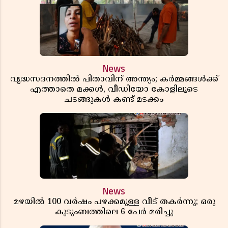
News
വൃദ്ധസദനത്തിൽ പിതാവിന് അന്ത്യം; കർമ്മങ്ങൾക്ക്
എത്താതെ മക്കൾ, വീഡിയോ കോളിലൂടെ
ചടങ്ങുകൾ കണ്ട് മടക്കം
News
മഴയിൽ 100 വർഷം പഴക്കമുള്ള വീട് തകർന്നു; ഒരു
കുടുംബത്തിലെ 6 പേർ മരിച്ചു