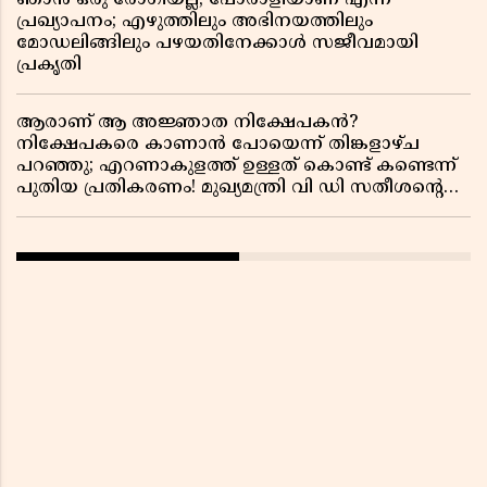
ഞാൻ ഒരു രോഗിയല്ല, പോരാളിയാണ് എന്ന
പ്രഖ്യാപനം; എഴുത്തിലും അഭിനയത്തിലും
മോഡലിങ്ങിലും പഴയതിനേക്കാൾ സജീവമായി
പ്രകൃതി
ആരാണ് ആ അജ്ഞാത നിക്ഷേപകൻ?
നിക്ഷേപകരെ കാണാൻ പോയെന്ന് തിങ്കളാഴ്ച
പറഞ്ഞു; എറണാകുളത്ത് ഉള്ളത് കൊണ്ട് കണ്ടെന്ന്
പുതിയ പ്രതികരണം! മുഖ്യമന്ത്രി വി ഡി സതീശന്റെ
മറ്റൊരു യു-ടേൺ കൂടി വിവാദമാകുമ്പോൾ