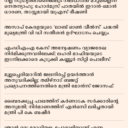
നല്ല സുഹൃത്താണെങ്കിലും നിലപാടിൽ മാറ്റമില്ലെന്ന്
നെതന്യാഹു; ഹോർമുസ് പാതയിൽ ഇറാൻ-ഒമാൻ
ധാരണ, തടസ്സമായി യുഎസ് ഭീഷണി
അസാപ് കേരളയുടെ ‘ലാബ് ഓൺ വീൽസ്’ പദ്ധതി
മുഖ്യമന്ത്രി വി ഡി സതീശൻ ഉദ്ഘാടനം ചെയ്യും
എംഡിഎംഎ കേസ് അന്വേഷണം വ്യാജരേഖ
നിർമിക്കുന്നവരിലേക്ക്; ലഹരി മാഫിയയുടെ
ഇടനിലക്കാരെ കുടുക്കി കണ്ണൂർ സിറ്റി പൊലീസ്
മുല്ലപ്പെരിയാറിൽ ജലനിരപ്പ് ഉയർത്താൻ
അനുവദിക്കില്ല; തമിഴ്നാട് ബജറ്റ്
പ്രഖ്യാപനത്തിനെതിരെ മന്ത്രി മോൻസ് ജോസഫ്
ബൈരക്കുപ്പ പാലത്തിന് കർണാടക സർക്കാരിൻ്റെ
അനുമതി; നിർമാണത്തിന് എൻഒസി ലഭിച്ചതായി
മന്ത്രി പി കെ ബഷീർ