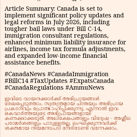
Article Summary: Canada is set to
implement significant policy updates and
legal reforms in July 2026, including
tougher bail laws under Bill C-14,
immigration consultant regulations,
enhanced minimum liability insurance for
airlines, income tax formula adjustments,
and expanded low-income financial
assistance benefits.
#CanadaNews #CanadaImmigration
#BillC14 #TaxUpdates #ExpatsCanada
#CanadaRegulations #AmmuNews
ഇവിടെ വായനക്കാർക്ക് അഭിപ്രായങ്ങൾ
രേഖപ്പെടുത്താം. സ്വതന്ത്രമായ ചിന്തയും അഭിപ്രായ
പ്രകടനവും പ്രോത്സാഹിപ്പിക്കുന്നു. എന്നാൽ ഇവ
കെവാർത്തയുടെ അഭിപ്രായങ്ങളായി
കണക്കാക്കരുത്. അധിക്ഷേപങ്ങളും വിദ്വേഷ - അശ്ലീല
പരാമർശങ്ങളും പാടുള്ളതല്ല. ലംഘിക്കുന്നവർക്ക്
ശക്തമായ നിയമനടപടി നേരിടേണ്ടി വന്നേക്കാം.