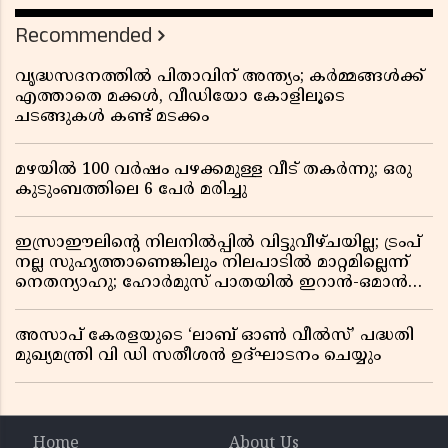
Recommended
വൃദ്ധസദനത്തിൽ പിതാവിന് അന്ത്യം; കർമ്മങ്ങൾക്ക്
എത്താതെ മക്കൾ, വീഡിയോ കോളിലൂടെ
ചടങ്ങുകൾ കണ്ട് മടക്കം
മഴയിൽ 100 വർഷം പഴക്കമുള്ള വീട് തകർന്നു; ഒരു
കുടുംബത്തിലെ 6 പേർ മരിച്ചു
ഇസ്രാഈലിന്റെ നിലനിൽപ്പിൽ വിട്ടുവീഴ്ചയില്ല; ട്രംപ്
നല്ല സുഹൃത്താണെങ്കിലും നിലപാടിൽ മാറ്റമില്ലെന്ന്
നെതന്യാഹു; ഹോർമുസ് പാതയിൽ ഇറാൻ-ഒമാൻ
ധാരണ, തടസ്സമായി യുഎസ് ഭീഷണി
അസാപ് കേരളയുടെ ‘ലാബ് ഓൺ വീൽസ്’ പദ്ധതി
മുഖ്യമന്ത്രി വി ഡി സതീശൻ ഉദ്ഘാടനം ചെയ്യും
Home
About Us