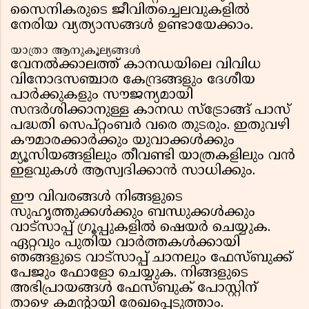
സൈനികരുടെ ജീവിതച്ചെലവുകളിൽ
നേരിയ വ്യത്യാസങ്ങൾ ഉണ്ടായേക്കാം.
യാത്രാ ആനുകൂല്യങ്ങൾ
വേനൽക്കാലത്ത് കാനഡയിലെ വിവിധ
വിനോദസഞ്ചാര കേന്ദ്രങ്ങളും ദേശീയ
പാർക്കുകളും സൗജന്യമായി
സന്ദർശിക്കാനുള്ള കാനഡ സ്ട്രോങ്ങ് പാസ്
പദ്ധതി സെപ്റ്റംബർ വരെ തുടരും. ഇതുവഴി
കൗമാരക്കാർക്കും യുവാക്കൾക്കും
മ്യൂസിയങ്ങളിലും തീവണ്ടി യാത്രകളിലും വൻ
ഇളവുകൾ ആസ്വദിക്കാൻ സാധിക്കും.
ഈ വിവരങ്ങൾ നിങ്ങളുടെ
സുഹൃത്തുക്കൾക്കും ബന്ധുക്കൾക്കും
വാട്സാപ്പ് ഗ്രൂപ്പുകളിൽ ഷെയർ ചെയ്യുക.
ഏറ്റവും പുതിയ വാർത്തകൾക്കായി
ഞങ്ങളുടെ വാട്സാപ്പ് ചാനലും ഫേസ്ബുക്ക്
പേജും ഫോളോ ചെയ്യുക. നിങ്ങളുടെ
അഭിപ്രായങ്ങൾ ഫേസ്ബുക് പോസ്റ്റിന്
താഴെ കമന്റായി രേഖപ്പെടുത്താം.