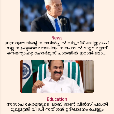
News
ഇസ്രാഈലിന്റെ നിലനിൽപ്പിൽ വിട്ടുവീഴ്ചയില്ല; ട്രംപ്
നല്ല സുഹൃത്താണെങ്കിലും നിലപാടിൽ മാറ്റമില്ലെന്ന്
നെതന്യാഹു; ഹോർമുസ് പാതയിൽ ഇറാൻ-ഒമാൻ
ധാരണ, തടസ്സമായി യുഎസ് ഭീഷണി
Education
അസാപ് കേരളയുടെ ‘ലാബ് ഓൺ വീൽസ്’ പദ്ധതി
മുഖ്യമന്ത്രി വി ഡി സതീശൻ ഉദ്ഘാടനം ചെയ്യും