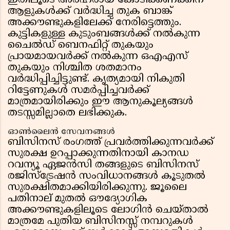
ഇതിലൂടെ അർഹരായ കോടിക്കണക്കിന്
ആളുകൾക്ക് വർദ്ധിച്ച തുക ബാങ്ക്
അക്കൗണ്ടുകളിലേക്ക് നേരിട്ടെത്തും.
കുട്ടികളുള്ള കുടുംബങ്ങൾക്ക് നൽകുന്ന
ചൈൽഡ് ബെനഫിറ്റ് തുകയും
പ്രായമായവർക്ക് നൽകുന്ന ഒഎഎസ്
തുകയും നിശ്ചിത ശതമാനം
വർദ്ധിപ്പിച്ചിട്ടുണ്ട്. കൃത്യമായി നികുതി
റിട്ടേണുകൾ സമർപ്പിച്ചവർക്ക്
മാത്രമായിരിക്കും ഈ ആനുകൂല്യങ്ങൾ
തടസ്സമില്ലാതെ ലഭിക്കുക.
ഓൺലൈൻ സേവനങ്ങൾ
ബിസിനസ് രംഗത്ത് പ്രവർത്തിക്കുന്നവർക്ക്
സുരക്ഷ ഉറപ്പാക്കുന്നതിനായി കാനഡ
റവന്യൂ ഏജൻസി തങ്ങളുടെ ബിസിനസ്
രജിസ്ട്രേഷൻ സംവിധാനങ്ങൾ കൂടുതൽ
സുരക്ഷിതമാക്കിയിരിക്കുന്നു. ജൂലൈ
പതിനാല് മുതൽ ഔദ്യോഗിക
അക്കൗണ്ടുകളിലൂടെ ലോഗിൻ ചെയ്താൽ
മാത്രമേ പുതിയ ബിസിനസ്സ് നമ്പറുകൾ