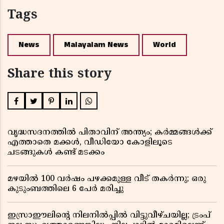
Tags
News
Malayalam News
World
Share this story
വൃദ്ധസദനത്തിൽ പിതാവിന് അന്ത്യം; കർമ്മങ്ങൾക്ക്
എത്താതെ മക്കൾ, വീഡിയോ കോളിലൂടെ
ചടങ്ങുകൾ കണ്ട് മടക്കം
മഴയിൽ 100 വർഷം പഴക്കമുള്ള വീട് തകർന്നു; ഒരു
കുടുംബത്തിലെ 6 പേർ മരിച്ചു
ഇസ്രാഈലിന്റെ നിലനിൽപ്പിൽ വിട്ടുവീഴ്ചയില്ല; ട്രംപ്