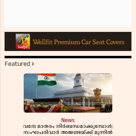
Featured
News
വന്ദേ മാതരം നിർബന്ധമാക്കുമ്പോൾ;
സംഘപരിവാർ അജണ്ടയ്ക്ക് മുന്നിൽ