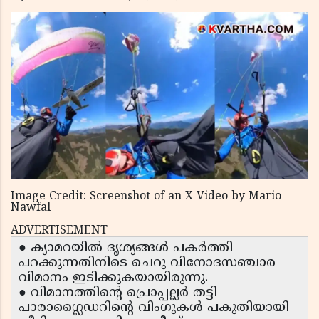
Image Credit: Screenshot of an X Video by Mario
Nawfal
ADVERTISEMENT
● ക്യാമറയിൽ ദൃശ്യങ്ങൾ പകർത്തി
പറക്കുന്നതിനിടെ ചെറു വിനോദസഞ്ചാര
വിമാനം ഇടിക്കുകയായിരുന്നു.
● വിമാനത്തിന്റെ പ്രൊപ്പല്ലർ തട്ടി
പാരാഗ്ലൈഡറിന്റെ വിംഗുകൾ പകുതിയായി