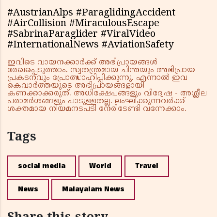
#AustrianAlps #ParaglidingAccident
#AirCollision #MiraculousEscape
#SabrinaParaglider #ViralVideo
#InternationalNews #AviationSafety
ഇവിടെ വായനക്കാർക്ക് അഭിപ്രായങ്ങൾ
രേഖപ്പെടുത്താം. സ്വതന്ത്രമായ ചിന്തയും അഭിപ്രായ
പ്രകടനവും പ്രോത്സാഹിപ്പിക്കുന്നു. എന്നാൽ ഇവ
കെവാർത്തയുടെ അഭിപ്രായങ്ങളായി
കണക്കാക്കരുത്. അധിക്ഷേപങ്ങളും വിദ്വേഷ - അശ്ലീല
പരാമർശങ്ങളും പാടുള്ളതല്ല. ലംഘിക്കുന്നവർക്ക്
ശക്തമായ നിയമനടപടി നേരിടേണ്ടി വന്നേക്കാം.
Tags
social media
World
Travel
News
Malayalam News