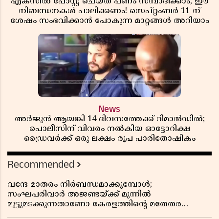
എക്സിൽ പോസ്റ്റ് ചെയ്ത് പണം സമ്പാദിക്കാം; ഈ
നിബന്ധനകൾ പാലിക്കണം! സെപ്റ്റംബർ 11-ന്
ശേഷം സംഭവിക്കാൻ പോകുന്ന മാറ്റങ്ങൾ അറിയാം
News
അർജുൻ ആയങ്കി 14 ദിവസത്തേക്ക് റിമാൻഡിൽ;
പൊലീസിന് വിവരം നൽകിയ ഓട്ടോറിക്ഷ
ഡ്രൈവർക്ക് ഒരു ലക്ഷം രൂപ പാരിതോഷികം
Recommended
വന്ദേ മാതരം നിർബന്ധമാക്കുമ്പോൾ;
സംഘപരിവാർ അജണ്ടയ്ക്ക് മുന്നിൽ
മുട്ടുമടക്കുന്നതാണോ കേരളത്തിന്റെ മതേതര
പാരമ്പര്യം?