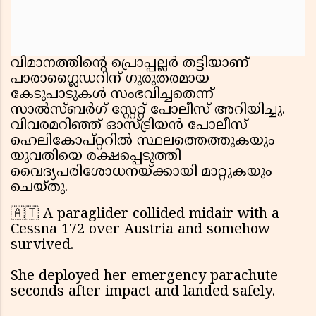
വിമാനത്തിന്റെ പ്രൊപ്പല്ലർ തട്ടിയാണ്
പാരാഗ്ലൈഡറിന് ഗുരുതരമായ
കേടുപാടുകൾ സംഭവിച്ചതെന്ന്
സാൽസ്ബർഗ് സ്റ്റേറ്റ് പോലീസ് അറിയിച്ചു.
വിവരമറിഞ്ഞ് ഓസ്ട്രിയൻ പോലീസ്
ഹെലികോപ്റ്ററിൽ സ്ഥലത്തെത്തുകയും
യുവതിയെ രക്ഷപ്പെടുത്തി
വൈദ്യപരിശോധനയ്ക്കായി മാറ്റുകയും
ചെയ്തു.
🇦🇹 A paraglider collided midair with a
Cessna 172 over Austria and somehow
survived.
She deployed her emergency parachute
seconds after impact and landed safely.