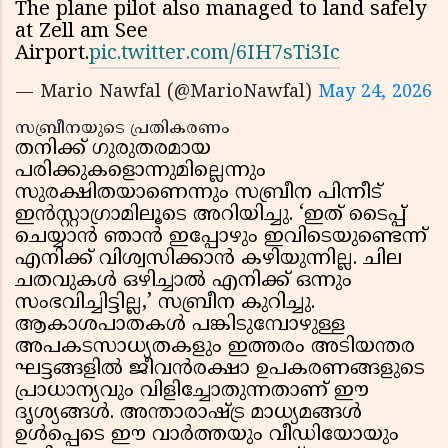
The plane pilot also managed to land safely
at Zell am See
Airport.
pic.twitter.com/6IH7sTi3Ic
— Mario Nawfal (@MarioNawfal)
May 24, 2026
സബ്രീനയുടെ പ്രതികരണം
തനിക്ക് ഗുരുതരമായ
പരിക്കുകളൊന്നുമില്ലെന്നും
സുരക്ഷിതയാണെന്നും സബ്രീന പിന്നീട്
ഇൻസ്റ്റാഗ്രാമിലൂടെ അറിയിച്ചു. ‘ഇത് ടൈപ്പ്
ചെയ്യാൻ ഞാൻ ഇപ്പോഴും ഇവിടെയുണ്ടെന്ന്
എനിക്ക് വിശ്വസിക്കാൻ കഴിയുന്നില്ല. ചില
ചതവുകൾ ഒഴിച്ചാൽ എനിക്ക് ഒന്നും
സംഭവിച്ചിട്ടില്ല,’ സബ്രീന കുറിച്ചു.
ആകാശപാതകൾ പങ്കിടുമ്പോഴുള്ള
അപകടസാധ്യതകളും ഇത്തരം അടിയന്തര
ഘട്ടങ്ങളിൽ ജീവൻരക്ഷാ ഉപകരണങ്ങളുടെ
പ്രാധാന്യവും വിളിച്ചോതുന്നതാണ് ഈ
ദൃശ്യങ്ങൾ. അന്താരാഷ്ട്ര മാധ്യമങ്ങൾ
ഉൾപ്പെടെ ഈ വാർത്തയും വീഡിയോയും