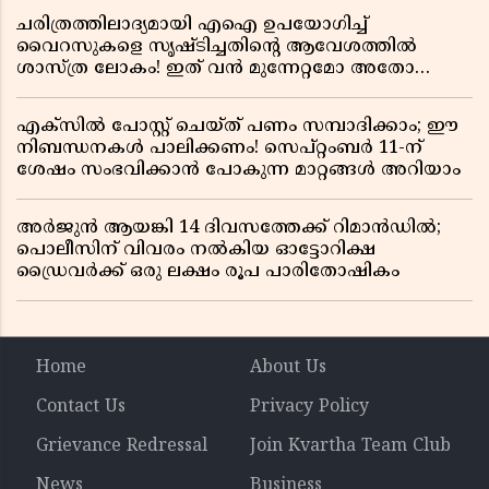
ചരിത്രത്തിലാദ്യമായി എഐ ഉപയോഗിച്ച്
വൈറസുകളെ സൃഷ്ടിച്ചതിന്റെ ആവേശത്തിൽ
ശാസ്ത്ര ലോകം! ഇത് വൻ മുന്നേറ്റമോ അതോ
വലിയ ഭീഷണിയോ?
എക്സിൽ പോസ്റ്റ് ചെയ്ത് പണം സമ്പാദിക്കാം; ഈ
നിബന്ധനകൾ പാലിക്കണം! സെപ്റ്റംബർ 11-ന്
ശേഷം സംഭവിക്കാൻ പോകുന്ന മാറ്റങ്ങൾ അറിയാം
അർജുൻ ആയങ്കി 14 ദിവസത്തേക്ക് റിമാൻഡിൽ;
പൊലീസിന് വിവരം നൽകിയ ഓട്ടോറിക്ഷ
ഡ്രൈവർക്ക് ഒരു ലക്ഷം രൂപ പാരിതോഷികം
Home
About Us
Contact Us
Privacy Policy
Grievance Redressal
Join Kvartha Team Club
News
Business