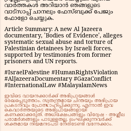
വാർത്തകൾ അറിയാൻ ഞങ്ങളുടെ
വാട്സാപ്പ് ചാനലും ഫേസ്ബുക്ക് പേജും
ഫോളോ ചെയ്യുക.
Article Summary: A new Al Jazeera
documentary, 'Bodies of Evidence', alleges
systematic sexual abuse and torture of
Palestinian detainees by Israeli forces,
supported by testimonies from former
prisoners and UN reports.
#IsraelPalestine #HumanRightsViolation
#AlJazeeraDocumentary #GazaConflict
#InternationalLaw #MalayalamNews
ഇവിടെ വായനക്കാർക്ക് അഭിപ്രായങ്ങൾ
രേഖപ്പെടുത്താം. സ്വതന്ത്രമായ ചിന്തയും അഭിപ്രായ
പ്രകടനവും പ്രോത്സാഹിപ്പിക്കുന്നു. എന്നാൽ ഇവ
കെവാർത്തയുടെ അഭിപ്രായങ്ങളായി
കണക്കാക്കരുത്. അധിക്ഷേപങ്ങളും വിദ്വേഷ - അശ്ലീല
പരാമർശങ്ങളും പാടുള്ളതല്ല. ലംഘിക്കുന്നവർക്ക്
ശക്തമായ നിയമനടപടി നേരിടേണ്ടി വന്നേക്കാം.