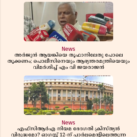
News
അർജുൻ ആയങ്കിയെ തൂഫാനിലേതു പോലെ
തൂക്കണം; പൊലീസിനെയും ആഭ്യന്തരമന്ത്രിയെയും
വിമർശിച്ച് എം വി ജയരാജൻ
News
എഫ്സിആർഎ നിയമ ഭേദഗതി ക്രിസ്ത്യൻ
വിരുദ്ധമോ? ഓഗസ്റ്റ് 12-ന് പാർലമെന്റിലെത്തുന്ന