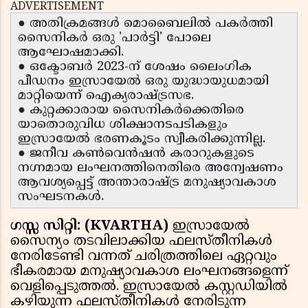
ADVERTISEMENT
● അതിക്രമങ്ങൾ മൊബൈലിൽ പകർത്തി
സൈനികർ ഒരു 'പാർട്ടി' പോലെ
ആഘോഷമാക്കി.
● ഒക്ടോബർ 2023-ന് ശേഷം ലൈംഗിക
പീഡനം ഇസ്രായേൽ ഒരു യുദ്ധായുധമായി
മാറ്റിയെന്ന് ഐക്യരാഷ്ട്രസഭ.
● കുറ്റക്കാരായ സൈനികർക്കെതിരെ
യാതൊരുവിധ ശിക്ഷാനടപടികളും
ഇസ്രായേൽ ഭരണകൂടം സ്വീകരിക്കുന്നില്ല.
● ജനീവ കൺവെൻഷൻ കരാറുകളുടെ
നഗ്നമായ ലംഘനത്തിനെതിരെ അന്വേഷണം
ആവശ്യപ്പെട്ട് അന്താരാഷ്ട്ര മനുഷ്യാവകാശ
സംഘടനകൾ.
ഗസ്സ സിറ്റി: (KVARTHA)
ഇസ്രായേൽ
സൈന്യം തടവിലാക്കിയ ഫലസ്തീനികൾ
നേരിടേണ്ടി വന്നത് ചരിത്രത്തിലെ ഏറ്റവും
ഭീകരമായ മനുഷ്യാവകാശ ലംഘനങ്ങളെന്ന്
വെളിപ്പെടുത്തൽ. ഇസ്രായേൽ കസ്റ്റഡിയിൽ
കഴിയുന്ന ഫലസ്തീനികൾ നേരിടുന്ന