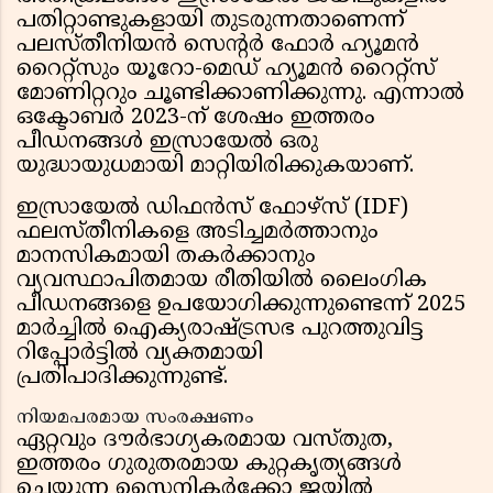
പതിറ്റാണ്ടുകളായി തുടരുന്നതാണെന്ന്
പലസ്തീനിയൻ സെന്റർ ഫോർ ഹ്യൂമൻ
റൈറ്റ്സും യൂറോ-മെഡ് ഹ്യൂമൻ റൈറ്റ്സ്
മോണിറ്ററും ചൂണ്ടിക്കാണിക്കുന്നു. എന്നാൽ
ഒക്ടോബർ 2023-ന് ശേഷം ഇത്തരം
പീഡനങ്ങൾ ഇസ്രായേൽ ഒരു
യുദ്ധായുധമായി മാറ്റിയിരിക്കുകയാണ്.
ഇസ്രായേൽ ഡിഫൻസ് ഫോഴ്സ് (IDF)
ഫലസ്തീനികളെ അടിച്ചമർത്താനും
മാനസികമായി തകർക്കാനും
വ്യവസ്ഥാപിതമായ രീതിയിൽ ലൈംഗിക
പീഡനങ്ങളെ ഉപയോഗിക്കുന്നുണ്ടെന്ന് 2025
മാർച്ചിൽ ഐക്യരാഷ്ട്രസഭ പുറത്തുവിട്ട
റിപ്പോർട്ടിൽ വ്യക്തമായി
പ്രതിപാദിക്കുന്നുണ്ട്.
നിയമപരമായ സംരക്ഷണം
ഏറ്റവും ദൗർഭാഗ്യകരമായ വസ്തുത,
ഇത്തരം ഗുരുതരമായ കുറ്റകൃത്യങ്ങൾ
ചെയ്യുന്ന സൈനികർക്കോ ജയിൽ