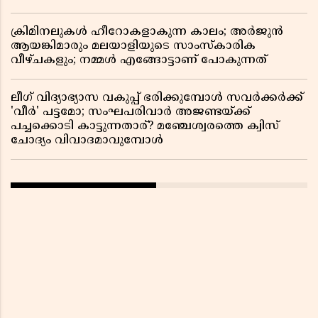
ക്രിമിനലുകൾ ഹീറോകളാകുന്ന കാലം; അർജുൻ
ആയങ്കിമാരും മലയാളിയുടെ സാംസ്കാരിക
വീഴ്ചകളും; നമ്മൾ എങ്ങോട്ടാണ് പോകുന്നത്
ലീഗ് വിദ്യാഭ്യാസ വകുപ്പ് ഭരിക്കുമ്പോൾ സവർക്കർക്ക്
'വീർ' പട്ടമോ; സംഘപരിവാർ അജണ്ടയ്ക്ക്
പച്ചക്കൊടി കാട്ടുന്നതാര്? മഞ്ചേശ്വരത്തെ ക്വിസ്
ചോദ്യം വിവാദമാവുമ്പോൾ