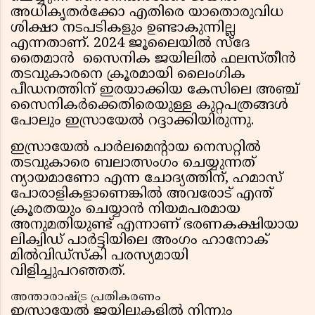
അധികൃതർക്കോ എതിരെ യാതൊരുവിധ
ശിക്ഷാ നടപടികളും ഉണ്ടാകുന്നില്ല
എന്നതാണ്. 2024 ജൂലൈയിൽ സ്ദേ
തൈമാൻ സൈനിക ജയിലിൽ ഫലസ്തീൻ
തടവുകാരനെ ക്രൂരമായി ലൈംഗിക
പീഡനത്തിന് ഇരയാക്കിയ കേസിലെ അഞ്ച്
സൈനികർക്കെതിരെയുള്ള കുറ്റപത്രങ്ങൾ
പോലും ഇസ്രായേൽ റദ്ദാക്കിയിരുന്നു.
ഇസ്രായേൽ പാർലമെന്റായ നെസറ്റിൽ
തടവുകാരെ ബലാത്സംഗം ചെയ്യുന്നത്
ന്യായമാണോ എന്ന ചോദ്യത്തിന്, ഹമാസ്
പോരാളികളാണെങ്കിൽ അവരോട് എന്ത്
ക്രൂരതയും ചെയ്യാൻ നിയമപരമായ
അനുമതിയുണ്ട് എന്നാണ് ഭരണകക്ഷിയായ
ലിക്വിഡ് പാർട്ടിയിലെ അംഗം ഹാനോക്
മിൽവിഡ്സ്കി പരസ്യമായി
വിളിച്ചുപറഞ്ഞത്.
അന്താരാഷ്ട്ര പ്രതികരണം
ഇസ്രായേൽ ജയിലുകളിൽ നിന്നും