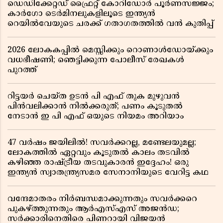
ഡെഡിക്കേറ്റഡ് ഫ്രൈറ്റ് കോറിഡോർ പൂർണസജ്ജം;
കാർഗോ ടെർമിനലുകളിലൂടെ ഇന്ത്യൻ
റെയിൽവേയുടെ ചരക്ക് ഗതാഗതത്തിൽ വൻ കുതിപ്പ്
2026 ലോകകപ്പിൽ മെസ്സിക്കും റൊണാൾഡോയ്ക്കും
വധഭീഷണി; ഞെട്ടിക്കുന്ന പോലീസ് രേഖകൾ
പുറത്ത്
റിട്ടയർ ചെയ്ത ഉടൻ പി എഫ് തുക മുഴുവൻ
പിൻവലിക്കാൻ നിൽക്കരുത്; പണം കൂടുതൽ
നേടാൻ ഇ പി എഫ് ഒയുടെ നിയമം അറിയാം
47 വർഷം ജയിലിൽ! സവർക്കറല്ല, മണ്ടേലയുമല്ല;
ലോകത്തിൽ ഏറ്റവും കൂടുതൽ കാലം തടവിൽ
കഴിഞ്ഞ രാഷ്ട്രീയ തടവുകാരൻ ഇദ്ദേഹം! ഒരു
ഇന്ത്യൻ സ്വാതന്ത്ര്യസമര സേനാനിയുടെ വേറിട്ട കഥ
വന്ദേമാതരം നിർബന്ധമാക്കുന്നതും സവർക്കറെ
പുകഴ്ത്തുന്നതും ആർഎസ്എസ് അജൻഡ;
സർക്കാരിനെതിരെ പിണറായി വിജയൻ