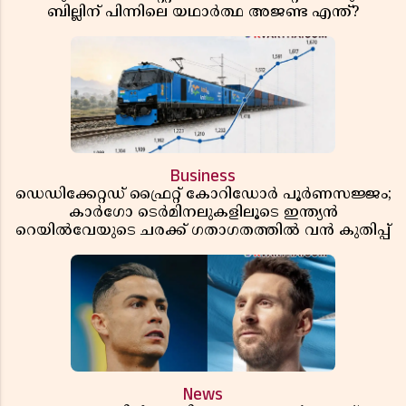
ബില്ലിന് പിന്നിലെ യഥാർത്ഥ അജണ്ട എന്ത്?
Business
ഡെഡിക്കേറ്റഡ് ഫ്രൈറ്റ് കോറിഡോർ പൂർണസജ്ജം;
കാർഗോ ടെർമിനലുകളിലൂടെ ഇന്ത്യൻ
റെയിൽവേയുടെ ചരക്ക് ഗതാഗതത്തിൽ വൻ കുതിപ്പ്
News