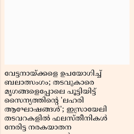
വേട്ടനായ്ക്കളെ ഉപയോഗിച്ച്
ബലാത്സംഗം; തടവുകാരെ
മൃഗങ്ങളെപ്പോലെ പൂട്ടിയിട്ട്
സൈന്യത്തിന്റെ 'ലഹരി
ആഘോഷങ്ങൾ'; ഇസ്രായേലി
തടവറകളിൽ ഫലസ്തീനികൾ
നേരിട്ട നരകയാതന