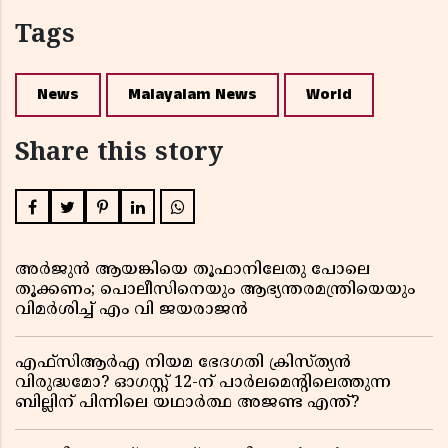
Tags
News
Malayalam News
World
Share this story
അർജുൻ ആയങ്കിയെ തൂഫാനിലേതു പോലെ
തൂക്കണം; പൊലീസിനെയും ആഭ്യന്തരമന്ത്രിയെയും
വിമർശിച്ച് എം വി ജയരാജൻ
എഫ്സിആർഎ നിയമ ഭേദഗതി ക്രിസ്ത്യൻ
വിരുദ്ധമോ? ഓഗസ്റ്റ് 12-ന് പാർലമെന്റിലെത്തുന്ന
ബില്ലിന് പിന്നിലെ യഥാർത്ഥ അജണ്ട എന്ത്?