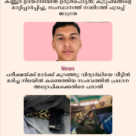
കണ്ണൂർ ഉദയഗിരിയിൽ ഉരുൾപൊട്ടൽ; കുടുംബങ്ങളെ
മാറ്റിപ്പാർപ്പിച്ചു, സംസ്ഥാനത്ത് നാലിടത്ത് ചുവപ്പ്
ജാഗ്രത
News
പരീക്ഷയ്ക്ക് മാർക്ക് കുറഞ്ഞു; വിദ്യാർഥിയെ വീട്ടിൽ
മരിച്ച നിലയിൽ കണ്ടെത്തിയ സംഭവത്തിൽ പ്രധാന
അധ്യാപികക്കെതിരെ പരാതി