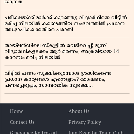
ജാഗ്രത
പരീക്ഷയ്ക്ക് മാർക്ക് കുറഞ്ഞു; വിദ്യാർഥിയെ വീട്ടിൽ
മരിച്ച നിലയിൽ കണ്ടെത്തിയ സംഭവത്തിൽ പ്രധാന
അധ്യാപികക്കെതിരെ പരാതി
തായ്‌ലൻഡിലെ സ്‌കൂളിൽ വെടിവെപ്പ്; മൂന്ന്
വിദ്യാർഥികളടക്കം ആറ് മരണം, അക്രമിയായ 14
കാരനും മരിച്ചനിലയിൽ
വീട്ടിൽ പണം സൂക്ഷിക്കുമ്പോൾ ശ്രദ്ധിക്കേണ്ട
പ്രധാന കാര്യങ്ങൾ എന്തെല്ലാം? മോഷണം,
പണപ്പെരുപ്പം, സാമ്പത്തിക സുരക്ഷ
എന്നിവയെക്കുറിച്ച് അറിയാം
Home
About Us
Contact Us
Privacy Policy
Grievance Redressal
Join Kvartha Team Club