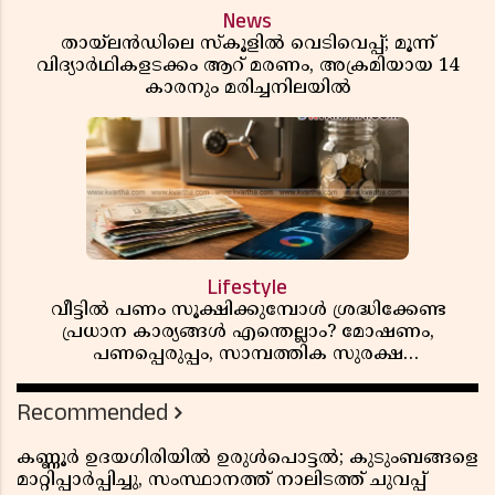
News
തായ്‌ലൻഡിലെ സ്‌കൂളിൽ വെടിവെപ്പ്; മൂന്ന്
വിദ്യാർഥികളടക്കം ആറ് മരണം, അക്രമിയായ 14
കാരനും മരിച്ചനിലയിൽ
Lifestyle
വീട്ടിൽ പണം സൂക്ഷിക്കുമ്പോൾ ശ്രദ്ധിക്കേണ്ട
പ്രധാന കാര്യങ്ങൾ എന്തെല്ലാം? മോഷണം,
പണപ്പെരുപ്പം, സാമ്പത്തിക സുരക്ഷ
എന്നിവയെക്കുറിച്ച് അറിയാം
Recommended
കണ്ണൂർ ഉദയഗിരിയിൽ ഉരുൾപൊട്ടൽ; കുടുംബങ്ങളെ
മാറ്റിപ്പാർപ്പിച്ചു, സംസ്ഥാനത്ത് നാലിടത്ത് ചുവപ്പ്