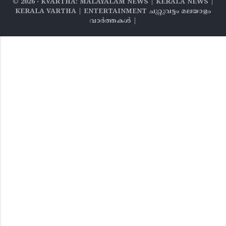
©
2026
‧ KVARTHA: MALAYALAM NEWS | KERALA NEWS |
KERALA VARTHA | ENTERTAINMENT ചുറ്റുവട്ടം മലയാളം
വാര്‍ത്തകൾ |