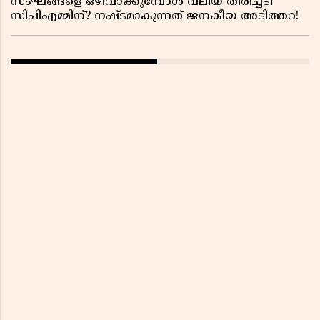
സംഘങ്ങളെ ഒഴിവാക്കുമ്പോൾ വലിയ തിരിച്ചടി
സിപിഎമ്മിന്? നഷ്ടമാകുന്നത് ജനകീയ അടിത്തറ!