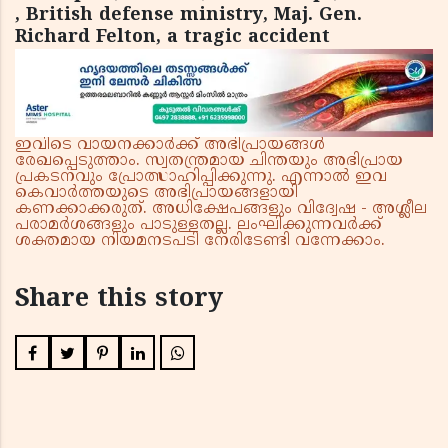
, British defense ministry, Maj. Gen.
Richard Felton, a tragic accident
ഇവിടെ വായനക്കാർക്ക് അഭിപ്രായങ്ങൾ
രേഖപ്പെടുത്താം. സ്വതന്ത്രമായ ചിന്തയും അഭിപ്രായ
പ്രകടനവും പ്രോത്സാഹിപ്പിക്കുന്നു. എന്നാൽ ഇവ
കെവാർത്തയുടെ അഭിപ്രായങ്ങളായി
കണക്കാക്കരുത്. അധിക്ഷേപങ്ങളും വിദ്വേഷ - അശ്ലീല
പരാമർശങ്ങളും പാടുള്ളതല്ല. ലംഘിക്കുന്നവർക്ക്
ശക്തമായ നിയമനടപടി നേരിടേണ്ടി വന്നേക്കാം.
Share this story