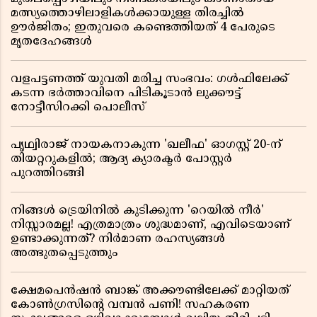
മത്സ്യത്തൊഴിലാളികൾക്കായുള്ള തിരച്ചിൽ
ഊർജിതം; ഇതുവരെ കണ്ടെത്തിയത് 4 പേരുടെ
മൃതദേഹങ്ങൾ
വളപട്ടണത്ത് യുവതി മരിച്ച സംഭവം: ഗൾഫിലേക്ക്
കടന്ന ഭർത്താവിനെ പിടികൂടാൻ ലുക്കൗട്ട്
നോട്ടീസിറക്കി പൊലീസ്
പൃഥ്വിരാജ് നായകനാകുന്ന 'ഖലീഫ' ഓഗസ്റ്റ് 20-ന്
തിയറ്ററുകളിൽ; ആദ്യ ക്യാരക്ടർ പോസ്റ്റർ
പുറത്തിറങ്ങി
നിങ്ങൾ ട്രെയിനിൽ കുടിക്കുന്ന 'റെയിൽ നീർ'
നിസ്സാരമല്ല! എത്രമാത്രം ശുദ്ധമാണ്, എവിടെയാണ്
ഉണ്ടാക്കുന്നത്? നിർമാണ രഹസ്യങ്ങൾ
അത്ഭുതപ്പെടുത്തും
ക്ഷേമപെൻഷൻ ബാങ്ക് അക്കൗണ്ടിലേക്ക് മാറ്റിയത്
കോൺഗ്രസിന്റെ വമ്പൻ പണി! സഹകരണ