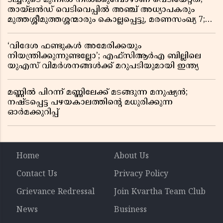
തായ്‌ലൻഡ് വെടിവെപ്പിൽ അഞ്ച് അധ്യാപകരും
മുത്തശ്ശീമുത്തശ്ശന്മാരും കൊല്ലപ്പെട്ടു, മരണസംഖ്യ 7;
ഞെട്ടിക്കുന്ന വെളിപ്പെടുത്തലുകൾ
‘വിദേശ ഫണ്ടുകൾ അമേരിക്കയും
നിയന്ത്രിക്കുന്നുണ്ടല്ലോ’; എഫ്സിആർഎ ബില്ലിലെ
യുഎസ് വിമർശനങ്ങൾക്ക് മറുപടിയുമായി ഇന്ത്യ
മണ്ണിൽ പിറന്ന് മണ്ണിലേക്ക് മടങ്ങുന്ന മനുഷ്യൻ;
നഷ്ടപ്പെട്ട പഴയകാലത്തിൻ്റെ മധുരിക്കുന്ന
ഓർമക്കുറിപ്പ്
Home
About Us
Contact Us
Privacy Policy
Grievance Redressal
Join Kvartha Team Club
News
Business