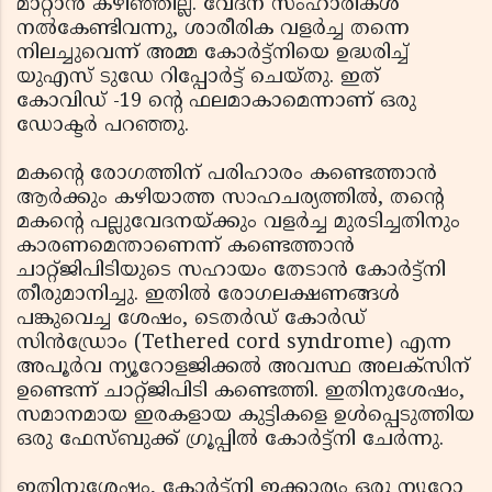
മാറ്റാൻ കഴിഞ്ഞില്ല. വേദന സംഹാരികൾ
നൽകേണ്ടിവന്നു, ശാരീരിക വളർച്ച തന്നെ
നിലച്ചുവെന്ന് അമ്മ കോർട്ട്‌നിയെ ഉദ്ധരിച്ച്
യുഎസ് ടുഡേ റിപ്പോർട്ട് ചെയ്തു. ഇത്
കോവിഡ് -19 ന്റെ ഫലമാകാമെന്നാണ് ഒരു
ഡോക്ടർ പറഞ്ഞു.
മകന്റെ രോഗത്തിന് പരിഹാരം കണ്ടെത്താൻ
ആർക്കും കഴിയാത്ത സാഹചര്യത്തിൽ, തന്റെ
മകന്റെ പല്ലുവേദനയ്ക്കും വളർച്ച മുരടിച്ചതിനും
കാരണമെന്താണെന്ന് കണ്ടെത്താൻ
ചാറ്റ്ജിപിടിയുടെ സഹായം തേടാൻ കോർട്ട്നി
തീരുമാനിച്ചു. ഇതിൽ രോഗലക്ഷണങ്ങൾ
പങ്കുവെച്ച ശേഷം, ടെതർഡ് കോർഡ്
സിൻഡ്രോം (Tethered cord syndrome) എന്ന
അപൂർവ ന്യൂറോളജിക്കൽ അവസ്ഥ അലക്‌സിന്
ഉണ്ടെന്ന് ചാറ്റ്ജിപിടി കണ്ടെത്തി. ഇതിനുശേഷം,
സമാനമായ ഇരകളായ കുട്ടികളെ ഉൾപ്പെടുത്തിയ
ഒരു ഫേസ്ബുക്ക് ഗ്രൂപ്പിൽ കോർട്ട്നി ചേർന്നു.
ഇതിനുശേഷം, കോർട്ട്‌നി ഇക്കാര്യം ഒരു ന്യൂറോ