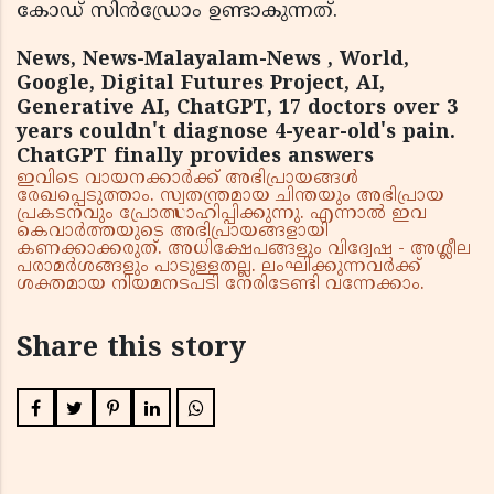
കോഡ് സിൻഡ്രോം ഉണ്ടാകുന്നത്.
News, News-Malayalam-News , World,
Google, Digital Futures Project, AI,
Generative AI, ChatGPT, 17 doctors over 3
years couldn't diagnose 4-year-old's pain.
ChatGPT finally provides answers
ഇവിടെ വായനക്കാർക്ക് അഭിപ്രായങ്ങൾ
രേഖപ്പെടുത്താം. സ്വതന്ത്രമായ ചിന്തയും അഭിപ്രായ
പ്രകടനവും പ്രോത്സാഹിപ്പിക്കുന്നു. എന്നാൽ ഇവ
കെവാർത്തയുടെ അഭിപ്രായങ്ങളായി
കണക്കാക്കരുത്. അധിക്ഷേപങ്ങളും വിദ്വേഷ - അശ്ലീല
പരാമർശങ്ങളും പാടുള്ളതല്ല. ലംഘിക്കുന്നവർക്ക്
ശക്തമായ നിയമനടപടി നേരിടേണ്ടി വന്നേക്കാം.
Share this story