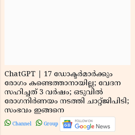
ChatGPT | 17 ഡോക്ടർമാർക്കും
രോഗം കണ്ടെത്താനായില്ല; വേദന
സഹിച്ചത് 3 വർഷം; ഒടുവിൽ
രോഗനിർണയം നടത്തി ചാറ്റ്ജിപിടി;
സംഭവം ഇങ്ങനെ
Channel
Group