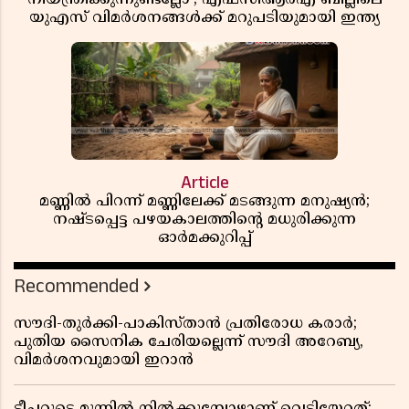
യുഎസ് വിമർശനങ്ങൾക്ക് മറുപടിയുമായി ഇന്ത്യ
Article
മണ്ണിൽ പിറന്ന് മണ്ണിലേക്ക് മടങ്ങുന്ന മനുഷ്യൻ;
നഷ്ടപ്പെട്ട പഴയകാലത്തിൻ്റെ മധുരിക്കുന്ന
ഓർമക്കുറിപ്പ്
Recommended
സൗദി-തുർക്കി-പാകിസ്താൻ പ്രതിരോധ കരാർ;
പുതിയ സൈനിക ചേരിയല്ലെന്ന് സൗദി അറേബ്യ,
വിമർശനവുമായി ഇറാൻ
ടീച്ചറുടെ മുന്നിൽ നിൽക്കുമ്പോഴാണ് വെടിയേറ്റത്;