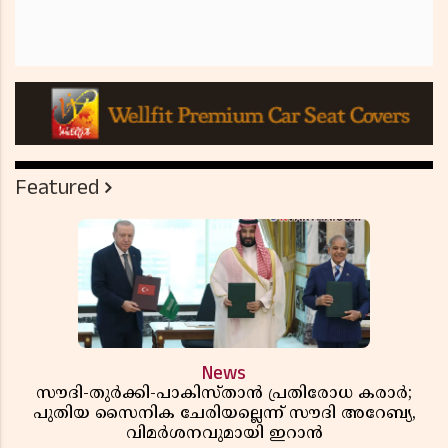
Featured
News
സൗദി-തുർക്കി-പാകിസ്താൻ പ്രതിരോധ കരാർ;
പുതിയ സൈനിക ചേരിയല്ലെന്ന് സൗദി അറേബ്യ,
വിമർശനവുമായി ഇറാൻ