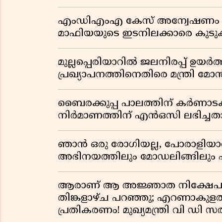
എംഡിഎംഎ കേസ് അന്വേഷണം വ്യാ
മാഫിയയുടെ ഇടനിലക്കാരെ കുടുക്
മുല്ലപ്പെരിയാറിൽ ജലനിരപ്പ് ഉയർത
പ്രഖ്യാപനത്തിനെതിരെ മന്ത്രി 
ബൈരക്കുപ്പ പാലത്തിന് കർണാടക
നിർമാണത്തിന് എൻഒസി ലഭിച്ചതായ
ഞാൻ ഒരു രോഗിയല്ല, പോരാളിയാണ്
അഭിനയത്തിലും മോഡലിങ്ങിലും 
ആരാണ് ആ അജ്ഞാത നിക്ഷേപക
തിങ്കളാഴ്ച പറഞ്ഞു; എറണാകുളത്ത
പ്രതികരണം! മുഖ്യമന്ത്രി വി ഡി 