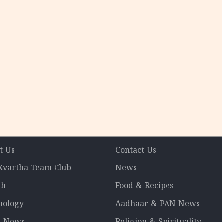
t Us
Contact Us
 Kvartha Team Club
News
th
Food & Recipes
nology
Aadhaar & PAN News
l-News
Religion & Spirituality