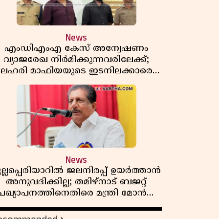
News
എംഡിഎംഎ കേസ് അന്വേഷണം
വ്യാജരേഖ നിർമിക്കുന്നവരിലേക്ക്;
ലഹരി മാഫിയയുടെ ഇടനിലക്കാരെ
കുടുക്കി കണ്ണൂർ സിറ്റി പൊലീസ്
News
ുല്ലപ്പെരിയാറിൽ ജലനിരപ്പ് ഉയർത്താൻ
അനുവദിക്കില്ല; തമിഴ്നാട് ബജറ്റ്
പ്രഖ്യാപനത്തിനെതിരെ മന്ത്രി മോൻസ്
ജോസഫ്