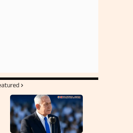
eatured