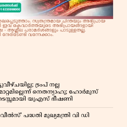
്പെടുത്താം. സ്വതന്ത്രമായ ചിന്തയും അഭിപ്രായ
്നാൽ ഇവ കെവാർത്തയുടെ അഭിപ്രായങ്ങളായി
 - അശ്ലീല പരാമർശങ്ങളും പാടുള്ളതല്ല.
നേരിടേണ്ടി വന്നേക്കാം.
ീഴ്ചയില്ല; ട്രംപ് നല്ല
റ്റമില്ലെന്ന് നെതന്യാഹു; ഹോർമുസ്
ടസ്സമായി യുഎസ് ഭീഷണി
്’ പദ്ധതി മുഖ്യമന്ത്രി വി ഡി