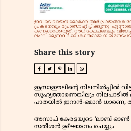
ഇവിടെ വായനക്കാർക്ക് അഭിപ്രായങ്ങൾ രേഖപ
പ്രകടനവും പ്രോത്സാഹിപ്പിക്കുന്നു. എന
കണക്കാക്കരുത്. അധിക്ഷേപങ്ങളും വിദ്വേഷ
ലംഘിക്കുന്നവർക്ക് ശക്തമായ നിയമനടപടി 
Share this story
ഇസ്രാഈലിന്റെ നിലനിൽപ്പിൽ വിട്ടുവ
സുഹൃത്താണെങ്കിലും നിലപാടിൽ മാ
പാതയിൽ ഇറാൻ-ഒമാൻ ധാരണ, ത
അസാപ് കേരളയുടെ ‘ലാബ് ഓൺ വീൽസ
സതീശൻ ഉദ്ഘാടനം ചെയ്യും