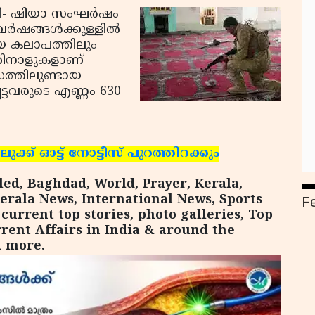
നി- ഷിയാ സംഘര്‍ഷം
്‍ഷങ്ങള്‍ക്കുള്ളില്‍
ായ കലാപത്തിലും
കിനാളുകളാണ്
മാസത്തിലുണ്ടായ
്ടവരുടെ എണ്ണം 630
ക്ക് ഓട്ട് നോട്ടീസ് പുറത്തിറക്കും
lled, Baghdad, World, Prayer, Kerala,
F
erala News, International News, Sports
urrent top stories, photo galleries, Top
rent Affairs in India & around the
d more.