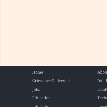
Home
Abou
Grievance Redressal
Join
Jobs
Heal
Education
Tech
Lifestyle
Loca