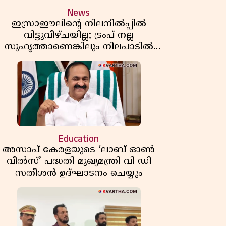
News
ഇസ്രാഈലിന്റെ നിലനിൽപ്പിൽ
വിട്ടുവീഴ്ചയില്ല; ട്രംപ് നല്ല
സുഹൃത്താണെങ്കിലും നിലപാടിൽ
മാറ്റമില്ലെന്ന് നെതന്യാഹു; ഹോർമുസ്
പാതയിൽ ഇറാൻ-ഒമാൻ ധാരണ,
തടസ്സമായി യുഎസ് ഭീഷണി
Education
അസാപ് കേരളയുടെ ‘ലാബ് ഓൺ
വീൽസ്’ പദ്ധതി മുഖ്യമന്ത്രി വി ഡി
സതീശൻ ഉദ്ഘാടനം ചെയ്യും