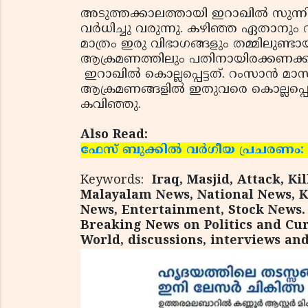
അടുത്തക്കാലത്തായി ഇറാഖില്‍ സുന്
വര്‍ധിച്ചു വരുന്നു. കഴിഞ്ഞ ഏതാനും വര
മാത്രം ഇരു വിഭാഗങ്ങളും തമ്മിലുണ്ട
ആക്രമണത്തിലും പതിനായിരക്കണക്
ഇറാഖില്‍ കൊല്ലപ്പെട്ടത്. റംസാന്‍ 
ആക്രമണങ്ങളില്‍ ഇതുവരെ കൊല്ലപ്പെട
കവിഞ്ഞു.
Also Read:
ഫേസ് ബുക്കില്‍ വര്‍ഗീയ പ്രചരണം: ലു
Keywords:
Iraq, Masjid, Attack, Ki
Malayalam News, National News, K
News, Entertainment, Stock News. c
Breaking News on Politics and Cur
World, discussions, interviews an