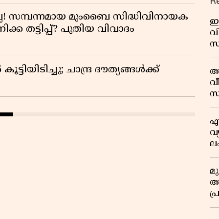
R
ല്ല! സമ്പന്നമായ മുംബൈ സിദ്ധിവിനായക
ഇ
്ക തട്ടിപ്പ്? പുതിയ വിവാദം
വി
സ
മാ
പ
ട്ടിയിടിച്ചു; ചാന്ദ്ര ദൗത്യങ്ങൾക്ക്
അ
ത
വീ
സ
എ
വ
ല
ക
മ
അന
പ
ജ