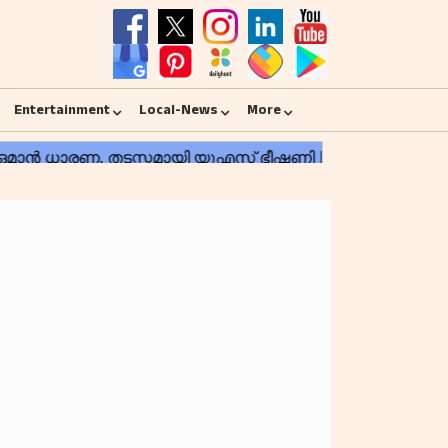
Entertainment
Local-News
More