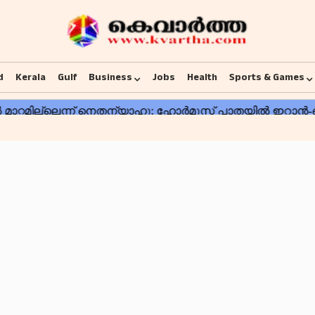
d
Kerala
Gulf
Business
Jobs
Health
Sports & Games