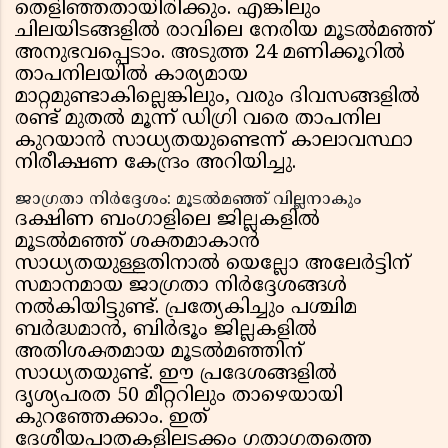
തെളിഞ്ഞതായിരിക്കും. എങ്കിലും
ചിലയിടങ്ങളിൽ രാവിലെ നേരിയ മൂടൽമഞ്ഞ്
അനുഭവപ്പെടാം. അടുത്ത 24 മണിക്കൂറിൽ
താപനിലയിൽ കാര്യമായ
മാറ്റമുണ്ടാകില്ലെങ്കിലും, വരും ദിവസങ്ങളിൽ
രണ്ട് മുതൽ മൂന്ന് ഡിഗ്രി വരെ താപനില
കുറയാൻ സാധ്യതയുണ്ടെന്ന് കാലാവസ്ഥാ
നിരീക്ഷണ കേന്ദ്രം അറിയിച്ചു.
ജാഗ്രതാ നിർദ്ദേശം: മൂടൽമഞ്ഞ് വില്ലനാകും
ദക്ഷിണ ബംഗാളിലെ ജില്ലകളിൽ
മൂടൽമഞ്ഞ് ശക്തമാകാൻ
സാധ്യതയുള്ളതിനാൽ യെല്ലോ അലേർട്ടിന്
സമാനമായ ജാഗ്രതാ നിർദ്ദേശങ്ങൾ
നൽകിയിട്ടുണ്ട്. പ്രത്യേകിച്ചും പശ്ചിമ
ബർദ്ധമാൻ, ബിർഭൂം ജില്ലകളിൽ
അതിശക്തമായ മൂടൽമഞ്ഞിന്
സാധ്യതയുണ്ട്. ഈ പ്രദേശങ്ങളിൽ
ദൃശ്യപരത 50 മീറ്ററിലും താഴെയായി
കുറഞ്ഞേക്കാം. ഇത്
ദേശീയപാതകളിലടക്കം ഗതാഗതത്തെ