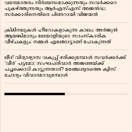
വന്ദേമാതരം നിർബന്ധമാക്കുന്നതും സവർക്കറെ
പുകഴ്ത്തുന്നതും ആർഎസ്എസ് അജൻഡ;
സർക്കാരിനെതിരെ പിണറായി വിജയൻ
ക്രിമിനലുകൾ ഹീറോകളാകുന്ന കാലം; അർജുൻ
ആയങ്കിമാരും മലയാളിയുടെ സാംസ്കാരിക
വീഴ്ചകളും; നമ്മൾ എങ്ങോട്ടാണ് പോകുന്നത്
ലീഗ് വിദ്യാഭ്യാസ വകുപ്പ് ഭരിക്കുമ്പോൾ സവർക്കർക്ക്
'വീർ' പട്ടമോ; സംഘപരിവാർ അജണ്ടയ്ക്ക്
പച്ചക്കൊടി കാട്ടുന്നതാര്? മഞ്ചേശ്വരത്തെ ക്വിസ്
ചോദ്യം വിവാദമാവുമ്പോൾ