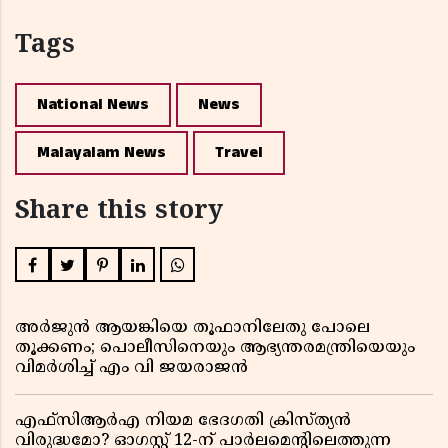
Tags
National News
News
Malayalam News
Travel
Share this story
അർജുൻ ആയങ്കിയെ തൂഫാനിലേതു പോലെ
തൂക്കണം; പൊലീസിനെയും ആഭ്യന്തരമന്ത്രിയെയും
വിമർശിച്ച് എം വി ജയരാജൻ
എഫ്സിആർഎ നിയമ ഭേദഗതി ക്രിസ്ത്യൻ
വിരുദ്ധമോ? ഓഗസ്റ്റ് 12-ന് പാർലമെന്റിലെത്തുന്ന