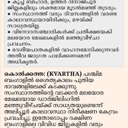
● കൂച്ച് ബിഹാർ, ഉത്തർ ദിനാജ്‌പൂർ
ജില്ലകളിലും ശക്തമായ മൂടൽമഞ്ഞ് തുടരും.
● സംസ്ഥാനത്ത് വരും ദിവസങ്ങളിൽ വരണ്ട
കാലാവസ്ഥയായിരിക്കും, മഴയ്ക്ക്
സാധ്യതയില്ല.
● വിനോദസഞ്ചാരികൾക്ക് പ്രതീക്ഷയേകി
മലയോര മേഖലകളിൽ മഞ്ഞുവീഴ്ചാ
പ്രവചനം.
● ദേശീയപാതകളിൽ വാഹനമോടിക്കുന്നവർ
അതീവ ജാഗ്രത പാലിക്കണമെന്ന്
അധികൃതർ.
കൊൽക്കത്ത: (KVARTHA)
പശ്ചിമ
ബംഗാളിൽ ശൈത്യകാലം പുതിയ
ഭാവങ്ങളിലേക്ക് കടക്കുന്നു.
സംസ്ഥാനത്തിന്റെ വടക്കൻ മലയോര
മേഖലയായ ഡാർജിലിംഗിൽ
മഞ്ഞുവീഴ്ചയ്ക്ക് സാധ്യതയുണ്ടെന്ന്
അലിപ്പൂർ കാലാവസ്ഥാ നിരീക്ഷണ കേന്ദ്രം
പ്രവചിച്ചു. ഇതോടൊപ്പം ദക്ഷിണ
ബംഗാളിലെ വിവിധ ജില്ലകളിൽ വരും