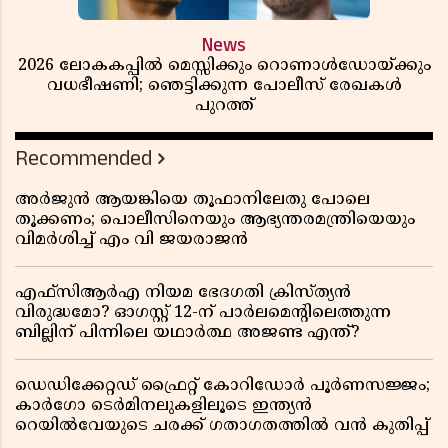
News
2026 ലോകകപ്പിൽ മെസ്സിക്കും റൊണാൾഡോയ്ക്കും
വധഭീഷണി; ഞെട്ടിക്കുന്ന പോലീസ് രേഖകൾ
പുറത്ത്
Recommended
അർജുൻ ആയങ്കിയെ തൂഫാനിലേതു പോലെ
തൂക്കണം; പൊലീസിനെയും ആഭ്യന്തരമന്ത്രിയെയും
വിമർശിച്ച് എം വി ജയരാജൻ
എഫ്സിആർഎ നിയമ ഭേദഗതി ക്രിസ്ത്യൻ
വിരുദ്ധമോ? ഓഗസ്റ്റ് 12-ന് പാർലമെന്റിലെത്തുന്ന
ബില്ലിന് പിന്നിലെ യഥാർത്ഥ അജണ്ട എന്ത്?
ഡെഡിക്കേറ്റഡ് ഫ്രൈറ്റ് കോറിഡോർ പൂർണസജ്ജം;
കാർഗോ ടെർമിനലുകളിലൂടെ ഇന്ത്യൻ
റെയിൽവേയുടെ ചരക്ക് ഗതാഗതത്തിൽ വൻ കുതിപ്പ്