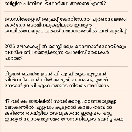
ബില്ലിന് പിന്നിലെ യഥാർത്ഥ അജണ്ട എന്ത്?
ഡെഡിക്കേറ്റഡ് ഫ്രൈറ്റ് കോറിഡോർ പൂർണസജ്ജം;
കാർഗോ ടെർമിനലുകളിലൂടെ ഇന്ത്യൻ
റെയിൽവേയുടെ ചരക്ക് ഗതാഗതത്തിൽ വൻ കുതിപ്പ്
2026 ലോകകപ്പിൽ മെസ്സിക്കും റൊണാൾഡോയ്ക്കും
വധഭീഷണി; ഞെട്ടിക്കുന്ന പോലീസ് രേഖകൾ
പുറത്ത്
റിട്ടയർ ചെയ്ത ഉടൻ പി എഫ് തുക മുഴുവൻ
പിൻവലിക്കാൻ നിൽക്കരുത്; പണം കൂടുതൽ
നേടാൻ ഇ പി എഫ് ഒയുടെ നിയമം അറിയാം
47 വർഷം ജയിലിൽ! സവർക്കറല്ല, മണ്ടേലയുമല്ല;
ലോകത്തിൽ ഏറ്റവും കൂടുതൽ കാലം തടവിൽ
കഴിഞ്ഞ രാഷ്ട്രീയ തടവുകാരൻ ഇദ്ദേഹം! ഒരു
ഇന്ത്യൻ സ്വാതന്ത്ര്യസമര സേനാനിയുടെ വേറിട്ട കഥ