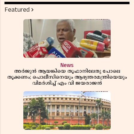
Featured
News
അർജുൻ ആയങ്കിയെ തൂഫാനിലേതു പോലെ
തൂക്കണം; പൊലീസിനെയും ആഭ്യന്തരമന്ത്രിയെയും
വിമർശിച്ച് എം വി ജയരാജൻ