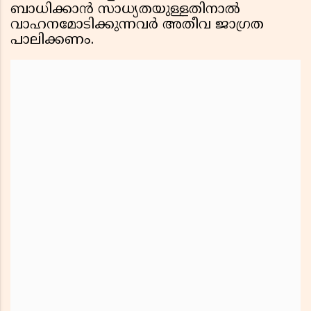
ബാധിക്കാൻ സാധ്യതയുള്ളതിനാൽ
വാഹനമോടിക്കുന്നവർ അതീവ ജാഗ്രത
പാലിക്കണം.