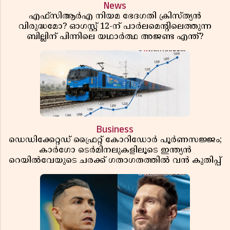
News
എഫ്സിആർഎ നിയമ ഭേദഗതി ക്രിസ്ത്യൻ
വിരുദ്ധമോ? ഓഗസ്റ്റ് 12-ന് പാർലമെന്റിലെത്തുന്ന
ബില്ലിന് പിന്നിലെ യഥാർത്ഥ അജണ്ട എന്ത്?
Business
ഡെഡിക്കേറ്റഡ് ഫ്രൈറ്റ് കോറിഡോർ പൂർണസജ്ജം;
കാർഗോ ടെർമിനലുകളിലൂടെ ഇന്ത്യൻ
റെയിൽവേയുടെ ചരക്ക് ഗതാഗതത്തിൽ വൻ കുതിപ്പ്