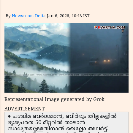
By
Newsroom Delta
Jan 6, 2026, 10:43 IST
Representational Image generated by Grok
ADVERTISEMENT
● പശ്ചിമ ബർദ്ധമാൻ, ബിർഭൂം ജില്ലകളിൽ
ദൃശ്യപരത 50 മീറ്ററിൽ താഴാൻ
സാധ്യതയുള്ളതിനാൽ യെല്ലോ അലർട്ട്.