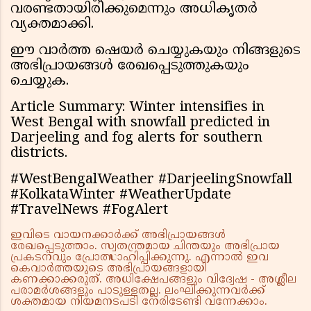
വരണ്ടതായിരിക്കുമെന്നും അധികൃതർ
വ്യക്തമാക്കി.
ഈ വാർത്ത ഷെയർ ചെയ്യുകയും നിങ്ങളുടെ
അഭിപ്രായങ്ങൾ രേഖപ്പെടുത്തുകയും
ചെയ്യുക.
Article Summary: Winter intensifies in
West Bengal with snowfall predicted in
Darjeeling and fog alerts for southern
districts.
#WestBengalWeather #DarjeelingSnowfall
#KolkataWinter #WeatherUpdate
#TravelNews #FogAlert
ഇവിടെ വായനക്കാർക്ക് അഭിപ്രായങ്ങൾ
രേഖപ്പെടുത്താം. സ്വതന്ത്രമായ ചിന്തയും അഭിപ്രായ
പ്രകടനവും പ്രോത്സാഹിപ്പിക്കുന്നു. എന്നാൽ ഇവ
കെവാർത്തയുടെ അഭിപ്രായങ്ങളായി
കണക്കാക്കരുത്. അധിക്ഷേപങ്ങളും വിദ്വേഷ - അശ്ലീല
പരാമർശങ്ങളും പാടുള്ളതല്ല. ലംഘിക്കുന്നവർക്ക്
ശക്തമായ നിയമനടപടി നേരിടേണ്ടി വന്നേക്കാം.