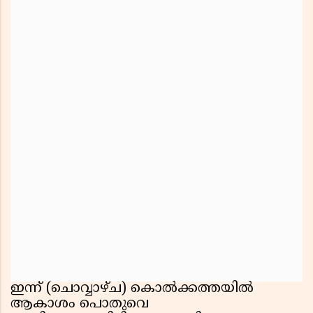
ഇന്ന് (ചൊവ്വാഴ്ച) കൊൽക്കത്തയിൽ
ആകാശം പൊതുവെ