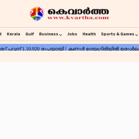
d
Kerala
Gulf
Business
Jobs
Health
Sports & Games