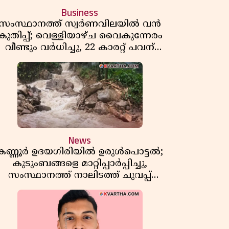
Business
സംസ്ഥാനത്ത് സ്വർണവിലയിൽ വൻ
കുതിപ്പ്; വെള്ളിയാഴ്ച വൈകുന്നേരം
വീണ്ടും വർധിച്ചു, 22 കാരറ്റ് പവന്
1,10,920 രൂപയായി
News
കണ്ണൂർ ഉദയഗിരിയിൽ ഉരുൾപൊട്ടൽ;
കുടുംബങ്ങളെ മാറ്റിപ്പാർപ്പിച്ചു,
സംസ്ഥാനത്ത് നാലിടത്ത് ചുവപ്പ്
ജാഗ്രത