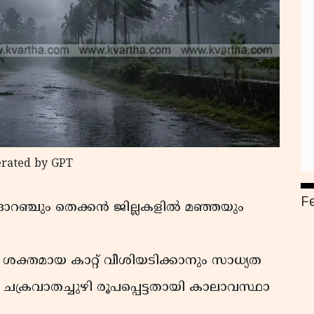
erated by GPT
F
 ഓറഞ്ചും തെക്കൻ ജില്ലകളിൽ മഞ്ഞയും
ശക്തമായ കാറ്റ് വീശിയടിക്കാനും സാധ്യത
ചക്രവാതച്ചുഴി രൂപപ്പെട്ടതായി കാലാവസ്ഥാ