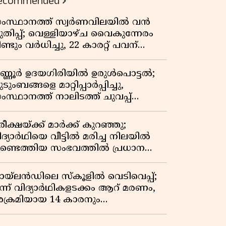
ecommended
ംസ്ഥാനത്ത് സ്വർണവിലയിൽ വൻ
ുതിപ്പ്; വെള്ളിയാഴ്ച വൈകുന്നേരം
ണ്ടും വർധിച്ചു, 22 കാരറ്റ് പവന്
,10,920 രൂപയായി
ണ്ണൂർ ഉദയഗിരിയിൽ ഉരുൾപൊട്ടൽ;
ടുംബങ്ങളെ മാറ്റിപ്പാർപ്പിച്ചു,
ംസ്ഥാനത്ത് നാലിടത്ത് ചുവപ്പ്
ാഗ്രത
ീക്ഷയ്ക്ക് മാർക്ക് കുറഞ്ഞു;
ിദ്യാർഥിയെ വീട്ടിൽ മരിച്ച നിലയിൽ
ണ്ടെത്തിയ സംഭവത്തിൽ പ്രധാന
ധ്യാപികക്കെതിരെ പരാതി
ായ്‌ലൻഡിലെ സ്‌കൂളിൽ വെടിവെപ്പ്;
ൂന്ന് വിദ്യാർഥികളടക്കം ആറ് മരണം,
ക്രമിയായ 14 കാരനും
രിച്ചനിലയിൽ