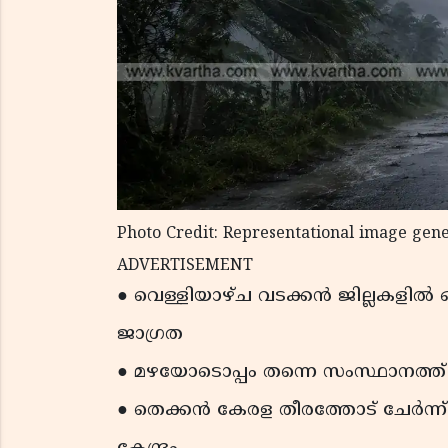
Photo Credit: Representational image gen
ADVERTISEMENT
● വെള്ളിയാഴ്ച വടക്കൻ ജില്ലകളിൽ
ജാഗ്രത
● മഴയോടൊപ്പം തന്നെ സംസ്ഥാനത്ത് 
● തെക്കൻ കേരള തീരത്തോട് ചേർന്ന് 