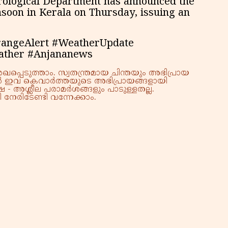
rological Department has announced the
nsoon in Kerala on Thursday, issuing an
rangeAlert #WeatherUpdate
ather #Anjananews
്പെടുത്താം. സ്വതന്ത്രമായ ചിന്തയും അഭിപ്രായ
്നാൽ ഇവ കെവാർത്തയുടെ അഭിപ്രായങ്ങളായി
 - അശ്ലീല പരാമർശങ്ങളും പാടുള്ളതല്ല.
നേരിടേണ്ടി വന്നേക്കാം.