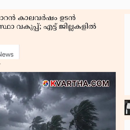
്ഞാറൻ കാലവർഷം ഉടൻ
ഥാ വകുപ്പ്; എട്ട് ജില്ലകളിൽ
T