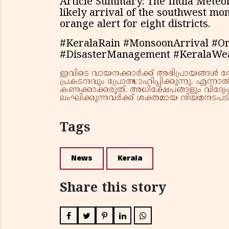
Article Summary: The India Meteo
likely arrival of the southwest mo
orange alert for eight districts.
#KeralaRain #MonsoonArrival #O
#DisasterManagement #KeralaWe
ഇവിടെ വായനക്കാർക്ക് അഭിപ്രായങ്ങൾ രേഖപ
പ്രകടനവും പ്രോത്സാഹിപ്പിക്കുന്നു. എന
കണക്കാക്കരുത്. അധിക്ഷേപങ്ങളും വിദ്വേഷ
ലംഘിക്കുന്നവർക്ക് ശക്തമായ നിയമനടപടി 
Tags
News
Kerala
Share this story