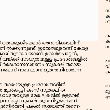
R
സ
ക
വീ
1
ക
കു
് തെക്കുകിഴക്കൻ അറബിക്കടലിന്
സ
നിൽക്കുന്നുണ്ട്. ഇതേത്തുടർന്ന് കേരള
ജ
ിലക്ക് തുടരുകയാണ്. ഉരുൾപൊട്ടൽ,
ന്നിവയ്ക്ക് സാധ്യതയുള്ള പ്രദേശങ്ങളിൽ
പര
 നിർദേശാനുസരണം സുരക്ഷിതമായ
വ
കണമെന്ന് സംസ്ഥാന ദുരന്തനിവാരണ
ക
അ
െ താഴെയുള്ള പ്രദേശങ്ങളിൽ
ത
മുൻകൂട്ടി കണ്ട് സുരക്ഷിത
മ
്തസാധ്യതയുള്ള മേഖലകളിൽ ഉള്ളവർ
അ
സ ക്യാമ്പുകൾ തുറന്നിട്ടുണ്ടെന്ന്
മ
 മുൻനിർത്തി പകൽ സമയത്ത് തന്നെ