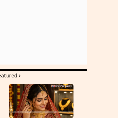
eatured