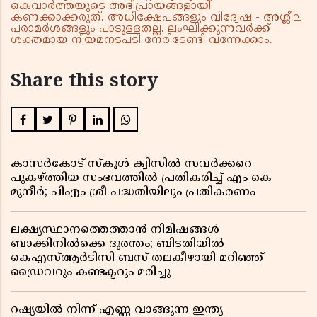
കെവാർത്തയുടെ അഭിപ്രായങ്ങളായി
കണക്കാക്കരുത്. അധിക്ഷേപങ്ങളും വിദ്വേഷ - അശ്ലീല
പരാമർശങ്ങളും പാടുള്ളതല്ല. ലംഘിക്കുന്നവർക്ക്
ശക്തമായ നിയമനടപടി നേരിടേണ്ടി വന്നേക്കാം.
Share this story
കാസർകോട് സ്കൂൾ ക്വിസിൽ സവർക്കറെ
പുകഴ്ത്തിയ സംഭവത്തിൽ പ്രതികരിച്ച് എം കെ
മുനീർ; പിഎം ശ്രീ പദ്ധതിയിലും പ്രതികരണം
ലക്ഷ്യസ്ഥാനത്തെത്താൻ നിമിഷങ്ങൾ
ബാക്കിനിൽക്കെ ദുരന്തം; ബിടതിയിൽ
കെഎസ്ആർടിസി ബസ് തലകീഴായി മറിഞ്ഞ്
ഡ്രൈവറും കണ്ടക്ടറും മരിച്ചു
റഷ്യയിൽ നിന്ന് എണ്ണ വാങ്ങുന്ന ഇന്ത്യ