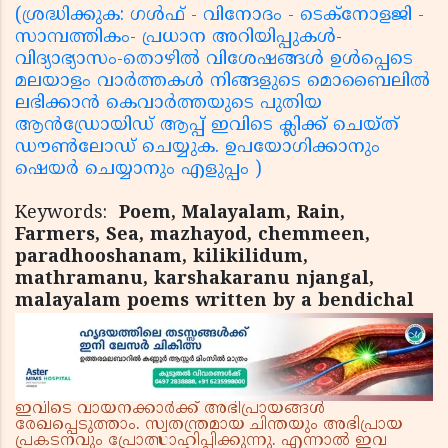
(ശ്രദ്ധിക്കുക: ഗൾഫ് - വിനോദം - ടെക്നോളജി -
സാമ്പത്തികം- പ്രധാന അറിയിപ്പുകൾ-
വിദ്യാഭ്യാസം-തൊഴിൽ വിശേഷങ്ങൾ ഉൾപ്പെടെ
മലയാളം വാർത്തകൾ നിങ്ങളുടെ മൊബൈലിൽ
ലഭിക്കാൻ കെവാർത്തയുടെ പുതിയ
ആൻഡ്രോയിഡ് ആപ്പ് ഇവിടെ ക്ലിക്ക് ചെയ്ത്
ഡൗൺലോഡ് ചെയ്യുക. ഉപയോഗിക്കാനും
ഷെയർ ചെയ്യാനും എളുപ്പം )
Keywords:
Poem, Malayalam, Rain,
Farmers, Sea, mazhayod, chemmeen,
paradhooshanam, kilikilidum,
mathramanu, karshakaranu njangal,
malayalam poems written by a bendichal
ഇവിടെ വായനക്കാർക്ക് അഭിപ്രായങ്ങൾ
രേഖപ്പെടുത്താം. സ്വതന്ത്രമായ ചിന്തയും അഭിപ്രായ
പ്രകടനവും പ്രോത്സാഹിപ്പിക്കുന്നു. എന്നാൽ ഇവ