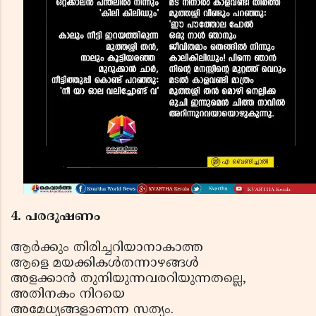
4. പരദൂഷണം
ആര്‍ക്കും തിരിച്ചറിയാനാകാത്ത
ആളെ മയക്കികള്‍തന്നാഴങ്ങള്‍
അളക്കാന്‍ തുനിയുന്നവരറിയുന്നതല്ലെ,
അതിനകം നിറയെ
അമേധ്യങ്ങളാണന്ന സത്യം.