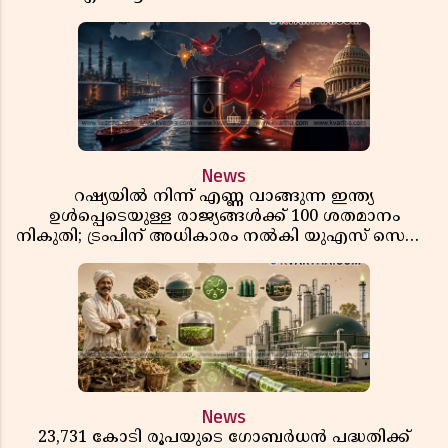
ഡ്രൈവറും കണ്ടക്ടറും മരിച്ചു
News
റഷ്യയിൽ നിന്ന് എണ്ണ വാങ്ങുന്ന ഇന്ത്യ
ഉൾപ്പെടെയുള്ള രാജ്യങ്ങൾക്ക് 100 ശതമാനം
നികുതി; ട്രംപിന് അധികാരം നൽകി യുഎസ് സെനറ്റ്
ബിൽ പാസാക്കി
News
23,731 കോടി രൂപയുടെ ഗോബർധൻ പദ്ധതിക്ക്