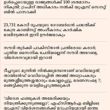
ഉൾപ്പെടെയുള്ള രാജ്യങ്ങൾക്ക് 100 ശതമാനം
നികുതി; ട്രംപിന് അധികാരം നൽകി യുഎസ് സെനറ്റ്
ബിൽ പാസാക്കി
23,731 കോടി രൂപയുടെ ഗോബർധൻ പദ്ധതിക്ക്
കേന്ദ്ര കാബിനറ്റ് അംഗീകാരം; കാർഷിക
മാലിന്യങ്ങൾ ഇനി ഊർജമാകും
സൗദി-തുർക്കി-പാകിസ്താൻ പ്രതിരോധ കരാർ;
പുതിയ സൈനിക ചേരിയല്ലെന്ന് സൗദി അറേബ്യ,
വിമർശനവുമായി ഇറാൻ
ടീച്ചറുടെ മുന്നിൽ നിൽക്കുമ്പോഴാണ് വെടിയേറ്റത്;
തായ്‌ലൻഡ് വെടിവെപ്പിൽ അഞ്ച് അധ്യാപകരും
മുത്തശ്ശീമുത്തശ്ശന്മാരും കൊല്ലപ്പെട്ടു, മരണസംഖ്യ 7;
ഞെട്ടിക്കുന്ന വെളിപ്പെടുത്തലുകൾ
‘വിദേശ ഫണ്ടുകൾ അമേരിക്കയും
നിയന്ത്രിക്കുന്നുണ്ടല്ലോ’; എഫ്സിആർഎ ബില്ലിലെ
യുഎസ് വിമർശനങ്ങൾക്ക് മറുപടിയുമായി ഇന്ത്യ