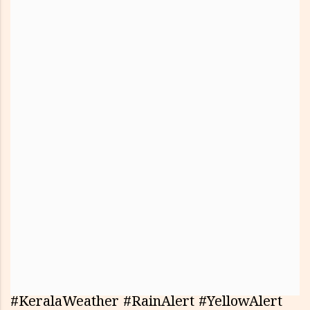
#KeralaWeather #RainAlert #YellowAlert