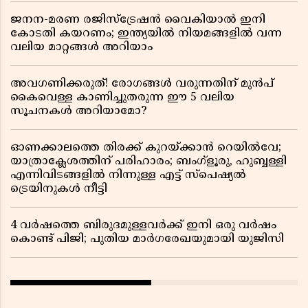
ജനന-മരണ രജിസ്ട്രേഷൻ വൈകിയാൽ ഇനി
കോടതി കയറണം; ഇന്ത്യയിൽ നിയമങ്ങളിൽ വന്ന
വലിയ മാറ്റങ്ങൾ അറിയാം
അവഗണിക്കരുത്! രോഗങ്ങൾ വരുന്നതിന് മുൻപ്
കൈവെള്ള കാണിച്ചുതരുന്ന ഈ 5 വലിയ
സൂചനകൾ അറിയാമോ?
ഓണക്കാലത്തെ തിരക്ക് കുറയ്ക്കാൻ റെയിൽവേ;
യാത്രാക്ലേശത്തിന് പരിഹാരം; ബംഗ്ളൂരു, ഹുബ്ബള്ളി
എന്നിവിടങ്ങളിൽ നിന്നുള്ള എട്ട് സ്പെഷ്യൽ
ട്രെയിനുകൾ നീട്ടി
4 വർഷത്തെ ബിരുദമുള്ളവർക്ക് ഇനി ഒരു വർഷം
കൊണ്ട് പിജി; പുതിയ മാർഗരേഖയുമായി യുജിസി