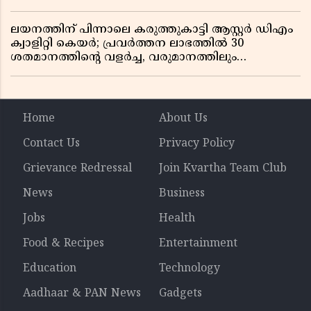
ലയനത്തിന് പിന്നാലെ കരുത്തുകാട്ടി ആസ്റ്റർ ഡിഎം
ക്വാളിറ്റി കെയർ; പ്രവർത്തന ലാഭത്തിൽ 30
ശതമാനത്തിൻ്റെ വളർച്ച, വരുമാനത്തിലും
ലാഭത്തിലും വൻ കുതിപ്പ് രേഖപ്പെടുത്തി ആദ്യ പാദ
റിപ്പോർട്ട് പുറത്ത്
Home
About Us
Contact Us
Privacy Policy
Grievance Redressal
Join Kvartha Team Club
News
Business
Jobs
Health
Food & Recipes
Entertainment
Education
Technology
Aadhaar & PAN News
Gadgets