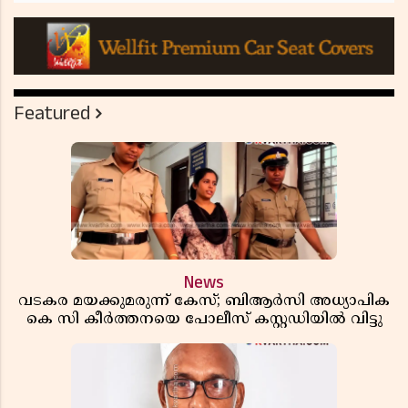
Featured
News
വടകര മയക്കുമരുന്ന് കേസ്; ബിആർസി അധ്യാപിക
കെ സി കീർത്തനയെ പോലീസ് കസ്റ്റഡിയിൽ വിട്ടു