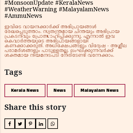
#MonsoonUpdate #KeralaNews
#WeatherWarning #MalayalamNews
#AmmuNews
ഇവിടെ വായനക്കാർക്ക് അഭിപ്രായങ്ങൾ
രേഖപ്പെടുത്താം. സ്വതന്ത്രമായ ചിന്തയും അഭിപ്രായ
പ്രകടനവും പ്രോത്സാഹിപ്പിക്കുന്നു. എന്നാൽ ഇവ
കെവാർത്തയുടെ അഭിപ്രായങ്ങളായി
കണക്കാക്കരുത്. അധിക്ഷേപങ്ങളും വിദ്വേഷ - അശ്ലീല
പരാമർശങ്ങളും പാടുള്ളതല്ല. ലംഘിക്കുന്നവർക്ക്
ശക്തമായ നിയമനടപടി നേരിടേണ്ടി വന്നേക്കാം.
Tags
Kerala News
News
Malayalam News
Share this story