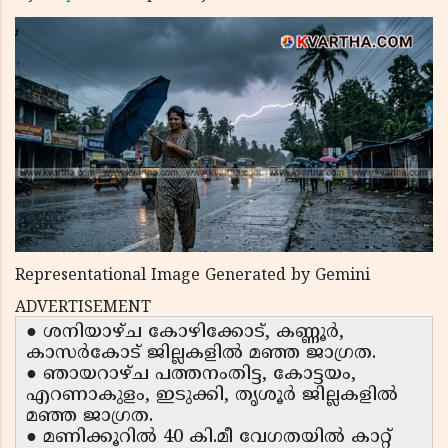
Representational Image Generated by Gemini
ADVERTISEMENT
● ശനിയാഴ്ച കോഴിക്കോട്, കണ്ണൂർ,
കാസർകോട് ജില്ലകളിൽ മഞ്ഞ ജാഗ്രത.
● ഞായറാഴ്ച പത്തനംതിട്ട, കോട്ടയം,
എറണാകുളം, ഇടുക്കി, തൃശൂർ ജില്ലകളിൽ
മഞ്ഞ ജാഗ്രത.
● മണിക്കൂറിൽ 40 കി.മീ വേഗതയിൽ കാറ്റ്