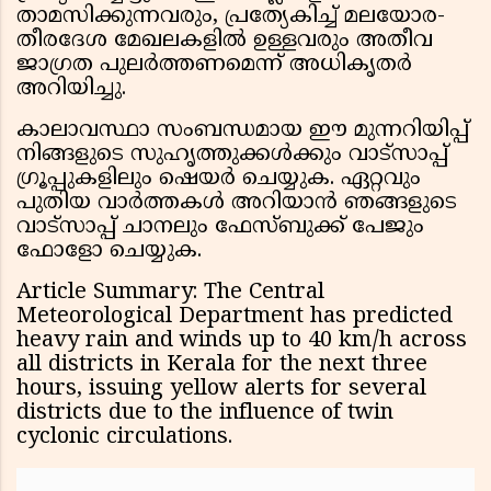
താമസിക്കുന്നവരും, പ്രത്യേകിച്ച് മലയോര-
തീരദേശ മേഖലകളിൽ ഉള്ളവരും അതീവ
ജാഗ്രത പുലർത്തണമെന്ന് അധികൃതർ
അറിയിച്ചു.
കാലാവസ്ഥാ സംബന്ധമായ ഈ മുന്നറിയിപ്പ്
നിങ്ങളുടെ സുഹൃത്തുക്കൾക്കും വാട്സാപ്പ്
ഗ്രൂപ്പുകളിലും ഷെയർ ചെയ്യുക. ഏറ്റവും
പുതിയ വാർത്തകൾ അറിയാൻ ഞങ്ങളുടെ
വാട്സാപ്പ് ചാനലും ഫേസ്ബുക്ക് പേജും
ഫോളോ ചെയ്യുക.
Article Summary: The Central
Meteorological Department has predicted
heavy rain and winds up to 40 km/h across
all districts in Kerala for the next three
hours, issuing yellow alerts for several
districts due to the influence of twin
cyclonic circulations.