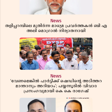
News
തളിപ്പറമ്പിലെ മുതിർന്ന മാധ്യമ പ്രവർത്തകൻ ബി എ
അലി മൊഗ്രാൽ നിര്യാതനായി
News
‘വേണമെങ്കിൽ പാർട്ടിക്ക് ഷെഡിൻ്റെ അടിത്തറ
മാന്താനും അറിയാം’; പയ്യന്നൂരിൽ വിവാദ
പ്രസംഗവുമായി കെ കെ രാഗേഷ്