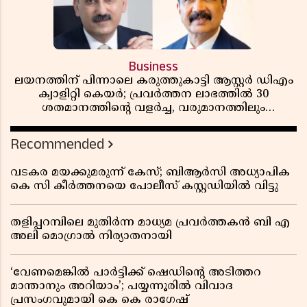
Business
ലയനത്തിന് പിന്നാലെ കരുത്തുകാട്ടി ആസ്റ്റർ ഡിഎം
ക്വാളിറ്റി കെയർ; പ്രവർത്തന ലാഭത്തിൽ 30
ശതമാനത്തിൻ്റെ വളർച്ച, വരുമാനത്തിലും
ലാഭത്തിലും വൻ കുതിപ്പ് രേഖപ്പെടുത്തി ആദ്യ പാദ
റിപ്പോർട്ട് പുറത്ത്
Recommended
വടകര മയക്കുമരുന്ന് കേസ്; ബിആർസി അധ്യാപിക
കെ സി കീർത്തനയെ പോലീസ് കസ്റ്റഡിയിൽ വിട്ടു
തളിപ്പറമ്പിലെ മുതിർന്ന മാധ്യമ പ്രവർത്തകൻ ബി എ
അലി മൊഗ്രാൽ നിര്യാതനായി
‘വേണമെങ്കിൽ പാർട്ടിക്ക് ഷെഡിൻ്റെ അടിത്തറ
മാന്താനും അറിയാം’; പയ്യന്നൂരിൽ വിവാദ
പ്രസംഗവുമായി കെ കെ രാഗേഷ്