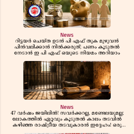
News
റിട്ടയർ ചെയ്ത ഉടൻ പി എഫ് തുക മുഴുവൻ
പിൻവലിക്കാൻ നിൽക്കരുത്; പണം കൂടുതൽ
നേടാൻ ഇ പി എഫ് ഒയുടെ നിയമം അറിയാം
News
47 വർഷം ജയിലിൽ! സവർക്കറല്ല, മണ്ടേലയുമല്ല;
ലോകത്തിൽ ഏറ്റവും കൂടുതൽ കാലം തടവിൽ
കഴിഞ്ഞ രാഷ്ട്രീയ തടവുകാരൻ ഇദ്ദേഹം! ഒരു
ഇന്ത്യൻ സ്വാതന്ത്ര്യസമര സേനാനിയുടെ വേറിട്ട കഥ