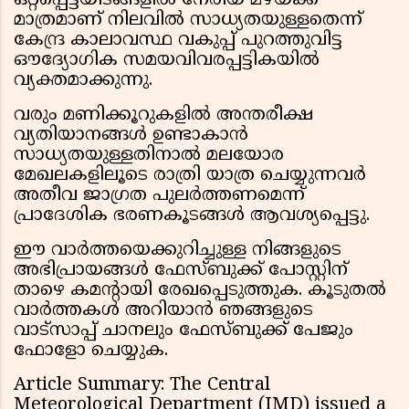
ഒറ്റപ്പെട്ടയിടങ്ങളിൽ നേരിയ മഴയ്ക്ക്
മാത്രമാണ് നിലവിൽ സാധ്യതയുള്ളതെന്ന്
കേന്ദ്ര കാലാവസ്ഥ വകുപ്പ് പുറത്തുവിട്ട
ഔദ്യോഗിക സമയവിവരപ്പട്ടികയിൽ
വ്യക്തമാക്കുന്നു.
വരും മണിക്കൂറുകളിൽ അന്തരീക്ഷ
വ്യതിയാനങ്ങൾ ഉണ്ടാകാൻ
സാധ്യതയുള്ളതിനാൽ മലയോര
മേഖലകളിലൂടെ രാത്രി യാത്ര ചെയ്യുന്നവർ
അതീവ ജാഗ്രത പുലർത്തണമെന്ന്
പ്രാദേശിക ഭരണകൂടങ്ങൾ ആവശ്യപ്പെട്ടു.
ഈ വാർത്തയെക്കുറിച്ചുള്ള നിങ്ങളുടെ
അഭിപ്രായങ്ങൾ ഫേസ്ബുക്ക് പോസ്റ്റിന്
താഴെ കമൻ്റായി രേഖപ്പെടുത്തുക. കൂടുതൽ
വാർത്തകൾ അറിയാൻ ഞങ്ങളുടെ
വാട്സാപ്പ് ചാനലും ഫേസ്ബുക്ക് പേജും
ഫോളോ ചെയ്യുക.
Article Summary: The Central
Meteorological Department (IMD) issued a