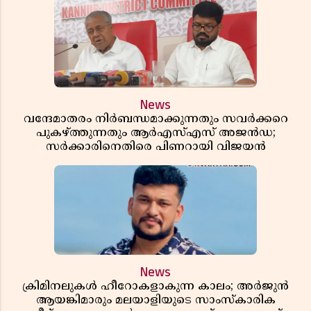
News
വന്ദേമാതരം നിർബന്ധമാക്കുന്നതും സവർക്കറെ
പുകഴ്ത്തുന്നതും ആർഎസ്എസ് അജൻഡ;
സർക്കാരിനെതിരെ പിണറായി വിജയൻ
News
ക്രിമിനലുകൾ ഹീറോകളാകുന്ന കാലം; അർജുൻ
ആയങ്കിമാരും മലയാളിയുടെ സാംസ്കാരിക