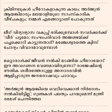
ക്രിമിനലുകൾ ഹീറോകളാകുന്ന കാലം; അർജുൻ
ആയങ്കിമാരും മലയാളിയുടെ സാംസ്കാരിക
വീഴ്ചകളും; നമ്മൾ എങ്ങോട്ടാണ് പോകുന്നത്
ലീഗ് വിദ്യാഭ്യാസ വകുപ്പ് ഭരിക്കുമ്പോൾ സവർക്കർക്ക്
'വീർ' പട്ടമോ; സംഘപരിവാർ അജണ്ടയ്ക്ക്
പച്ചക്കൊടി കാട്ടുന്നതാര്? മഞ്ചേശ്വരത്തെ ക്വിസ്
ചോദ്യം വിവാദമാവുമ്പോൾ
മറ്റൊരാൾക്ക് ജീവൻ നൽകി മടങ്ങിയ ഹീറോയോട്
ഈ അവഗണന വേണമായിരുന്നോ? രാജേഷിൻ്റെ
ഭൗതിക ശരീരത്തോടുള്ള അനാദരവിൽ
ആളിപ്പടരുന്ന ജനരോഷവും പാഠവും
'അർജുൻ ആയങ്കിയെ വെടിവെക്കാൻ നിർദേശം
നൽകിയിട്ടില്ല'; ഗുണ്ടകൾ പലതും പറയുമെന്ന് മന്ത്രി
രമേശ് ചെന്നിത്തല