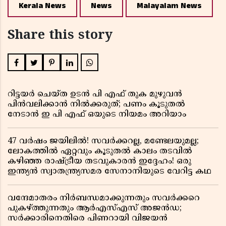
Kerala News
News
Malayalam News
Share this story
റിട്ടയർ ചെയ്ത ഉടൻ പി എഫ് തുക മുഴുവൻ
പിൻവലിക്കാൻ നിൽക്കരുത്; പണം കൂടുതൽ
നേടാൻ ഇ പി എഫ് ഒയുടെ നിയമം അറിയാം
47 വർഷം ജയിലിൽ! സവർക്കറല്ല, മണ്ടേലയുമല്ല;
ലോകത്തിൽ ഏറ്റവും കൂടുതൽ കാലം തടവിൽ
കഴിഞ്ഞ രാഷ്ട്രീയ തടവുകാരൻ ഇദ്ദേഹം! ഒരു
ഇന്ത്യൻ സ്വാതന്ത്ര്യസമര സേനാനിയുടെ വേറിട്ട കഥ
വന്ദേമാതരം നിർബന്ധമാക്കുന്നതും സവർക്കറെ
പുകഴ്ത്തുന്നതും ആർഎസ്എസ് അജൻഡ;
സർക്കാരിനെതിരെ പിണറായി വിജയൻ