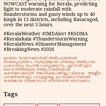
NOWCAST warning for Kerala, predicting
light to moderate rainfall with
thunderstorms and gusty winds up to 40
kmph in 13 districts, including Kasaragod,
over the next 3 hours.
#KeralaWeather #IMDAlert #KSDMA
#KeralaRain #ThunderstormWarning
#KeralaNews #DisasterManagement
#BreakingNews #2026
ഇവിടെ വായനക്കാർക്ക് അഭിപ്രായങ്ങൾ
രേഖപ്പെടുത്താം. സ്വതന്ത്രമായ ചിന്തയും അഭിപ്രായ
പ്രകടനവും പ്രോത്സാഹിപ്പിക്കുന്നു. എന്നാൽ ഇവ
കെവാർത്തയുടെ അഭിപ്രായങ്ങളായി
കണക്കാക്കരുത്. അധിക്ഷേപങ്ങളും വിദ്വേഷ - അശ്ലീല
പരാമർശങ്ങളും പാടുള്ളതല്ല. ലംഘിക്കുന്നവർക്ക്
ശക്തമായ നിയമനടപടി നേരിടേണ്ടി വന്നേക്കാം.
Tags