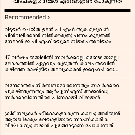
വീഴ്ചകളും; നമ്മൾ എങ്ങോട്ടാണ് പോകുന്നത്
Recommended
റിട്ടയർ ചെയ്ത ഉടൻ പി എഫ് തുക മുഴുവൻ
പിൻവലിക്കാൻ നിൽക്കരുത്; പണം കൂടുതൽ
നേടാൻ ഇ പി എഫ് ഒയുടെ നിയമം അറിയാം
47 വർഷം ജയിലിൽ! സവർക്കറല്ല, മണ്ടേലയുമല്ല;
ലോകത്തിൽ ഏറ്റവും കൂടുതൽ കാലം തടവിൽ
കഴിഞ്ഞ രാഷ്ട്രീയ തടവുകാരൻ ഇദ്ദേഹം! ഒരു
ഇന്ത്യൻ സ്വാതന്ത്ര്യസമര സേനാനിയുടെ വേറിട്ട കഥ
വന്ദേമാതരം നിർബന്ധമാക്കുന്നതും സവർക്കറെ
പുകഴ്ത്തുന്നതും ആർഎസ്എസ് അജൻഡ;
സർക്കാരിനെതിരെ പിണറായി വിജയൻ
ക്രിമിനലുകൾ ഹീറോകളാകുന്ന കാലം; അർജുൻ
ആയങ്കിമാരും മലയാളിയുടെ സാംസ്കാരിക
വീഴ്ചകളും; നമ്മൾ എങ്ങോട്ടാണ് പോകുന്നത്