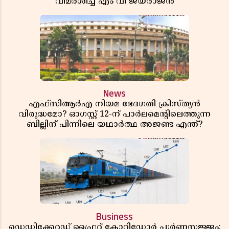
വിമർശിച്ച് എം വി ജയരാജൻ
News
എഫ്സിആർഎ നിയമ ഭേദഗതി ക്രിസ്ത്യൻ
വിരുദ്ധമോ? ഓഗസ്റ്റ് 12-ന് പാർലമെന്റിലെത്തുന്ന
ബില്ലിന് പിന്നിലെ യഥാർത്ഥ അജണ്ട എന്ത്?
Business
ഡെഡിക്കേറ്റഡ് ഫ്രൈറ്റ് കോറിഡോർ പൂർണസജ്ജം;