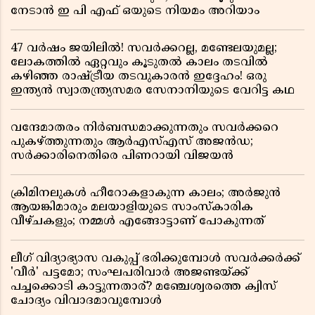
നേടാൻ ഇ പി എഫ് ഒയുടെ നിയമം അറിയാം
47 വർഷം ജയിലിൽ! സവർക്കറല്ല, മണ്ടേലയുമല്ല;
ലോകത്തിൽ ഏറ്റവും കൂടുതൽ കാലം തടവിൽ
കഴിഞ്ഞ രാഷ്ട്രീയ തടവുകാരൻ ഇദ്ദേഹം! ഒരു
ഇന്ത്യൻ സ്വാതന്ത്ര്യസമര സേനാനിയുടെ വേറിട്ട കഥ
വന്ദേമാതരം നിർബന്ധമാക്കുന്നതും സവർക്കറെ
പുകഴ്ത്തുന്നതും ആർഎസ്എസ് അജൻഡ;
സർക്കാരിനെതിരെ പിണറായി വിജയൻ
ക്രിമിനലുകൾ ഹീറോകളാകുന്ന കാലം; അർജുൻ
ആയങ്കിമാരും മലയാളിയുടെ സാംസ്കാരിക
വീഴ്ചകളും; നമ്മൾ എങ്ങോട്ടാണ് പോകുന്നത്
ലീഗ് വിദ്യാഭ്യാസ വകുപ്പ് ഭരിക്കുമ്പോൾ സവർക്കർക്ക്
'വീർ' പട്ടമോ; സംഘപരിവാർ അജണ്ടയ്ക്ക്
പച്ചക്കൊടി കാട്ടുന്നതാര്? മഞ്ചേശ്വരത്തെ ക്വിസ്
ചോദ്യം വിവാദമാവുമ്പോൾ