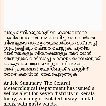
വരും മണിക്കൂറുകളിലെ കാലാവസ്ഥാ
വ്യതിയാനങ്ങൾ സംബന്ധിച്ച ഈ വാർത്ത
നിങ്ങളുടെ സുഹൃത്തുക്കൾക്കും വാട്സാപ്പ്
ഗ്രൂപ്പുകളിലും ഷെയർ ചെയ്യുക. പുതിയ
വാർത്തകളും വിശേഷങ്ങളും അറിയാൻ
ഞങ്ങളുടെ വാട്സാപ്പ് ചാനലും ഫേസ്ബുക്ക്
പേജും ഫോളോ ചെയ്യുക. നിങ്ങളുടെ
അഭിപ്രായങ്ങൾ ഫേസ്ബുക് പോസ്റ്റിന്
താഴെ കമൻ്റായി രേഖപ്പെടുത്തുക.
Article Summary: The Central
Meteorological Department has issued a
yellow alert for seven districts in Kerala
today, warning of isolated heavy rainfall
along with gusty winds.