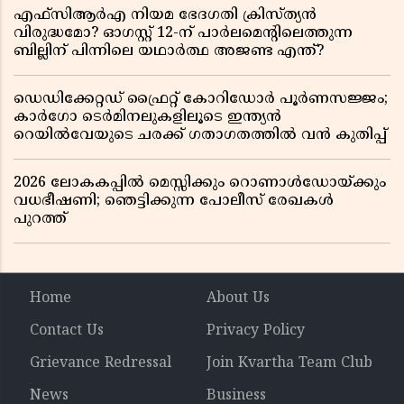
എഫ്സിആർഎ നിയമ ഭേദഗതി ക്രിസ്ത്യൻ
വിരുദ്ധമോ? ഓഗസ്റ്റ് 12-ന് പാർലമെന്റിലെത്തുന്ന
ബില്ലിന് പിന്നിലെ യഥാർത്ഥ അജണ്ട എന്ത്?
ഡെഡിക്കേറ്റഡ് ഫ്രൈറ്റ് കോറിഡോർ പൂർണസജ്ജം;
കാർഗോ ടെർമിനലുകളിലൂടെ ഇന്ത്യൻ
റെയിൽവേയുടെ ചരക്ക് ഗതാഗതത്തിൽ വൻ കുതിപ്പ്
2026 ലോകകപ്പിൽ മെസ്സിക്കും റൊണാൾഡോയ്ക്കും
വധഭീഷണി; ഞെട്ടിക്കുന്ന പോലീസ് രേഖകൾ
പുറത്ത്
Home
About Us
Contact Us
Privacy Policy
Grievance Redressal
Join Kvartha Team Club
News
Business