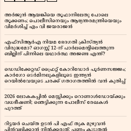
അർജുൻ ആയങ്കിയെ തൂഫാനിലേതു പോലെ
തൂക്കണം; പൊലീസിനെയും ആഭ്യന്തരമന്ത്രിയെയും
വിമർശിച്ച് എം വി ജയരാജൻ
എഫ്സിആർഎ നിയമ ഭേദഗതി ക്രിസ്ത്യൻ
വിരുദ്ധമോ? ഓഗസ്റ്റ് 12-ന് പാർലമെന്റിലെത്തുന്ന
ബില്ലിന് പിന്നിലെ യഥാർത്ഥ അജണ്ട എന്ത്?
ഡെഡിക്കേറ്റഡ് ഫ്രൈറ്റ് കോറിഡോർ പൂർണസജ്ജം;
കാർഗോ ടെർമിനലുകളിലൂടെ ഇന്ത്യൻ
റെയിൽവേയുടെ ചരക്ക് ഗതാഗതത്തിൽ വൻ കുതിപ്പ്
2026 ലോകകപ്പിൽ മെസ്സിക്കും റൊണാൾഡോയ്ക്കും
വധഭീഷണി; ഞെട്ടിക്കുന്ന പോലീസ് രേഖകൾ
പുറത്ത്
റിട്ടയർ ചെയ്ത ഉടൻ പി എഫ് തുക മുഴുവൻ
പിൻവലിക്കാൻ നിൽക്കരുത്; പണം കൂടുതൽ