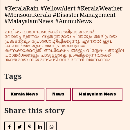
#KeralaRain #YellowAlert #KeralaWeather
#MonsoonKerala #DisasterManagement
#MalayalamNews #AmmuNews
ഇവിടെ വായനക്കാർക്ക് അഭിപ്രായങ്ങൾ
രേഖപ്പെടുത്താം. സ്വതന്ത്രമായ ചിന്തയും അഭിപ്രായ
പ്രകടനവും പ്രോത്സാഹിപ്പിക്കുന്നു. എന്നാൽ ഇവ
കെവാർത്തയുടെ അഭിപ്രായങ്ങളായി
കണക്കാക്കരുത്. അധിക്ഷേപങ്ങളും വിദ്വേഷ - അശ്ലീല
പരാമർശങ്ങളും പാടുള്ളതല്ല. ലംഘിക്കുന്നവർക്ക്
ശക്തമായ നിയമനടപടി നേരിടേണ്ടി വന്നേക്കാം.
Tags
Kerala News
News
Malayalam News
Share this story