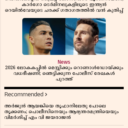
കാർഗോ ടെർമിനലുകളിലൂടെ ഇന്ത്യൻ
റെയിൽവേയുടെ ചരക്ക് ഗതാഗതത്തിൽ വൻ കുതിപ്പ്
News
2026 ലോകകപ്പിൽ മെസ്സിക്കും റൊണാൾഡോയ്ക്കും
വധഭീഷണി; ഞെട്ടിക്കുന്ന പോലീസ് രേഖകൾ
പുറത്ത്
Recommended
അർജുൻ ആയങ്കിയെ തൂഫാനിലേതു പോലെ
തൂക്കണം; പൊലീസിനെയും ആഭ്യന്തരമന്ത്രിയെയും
വിമർശിച്ച് എം വി ജയരാജൻ