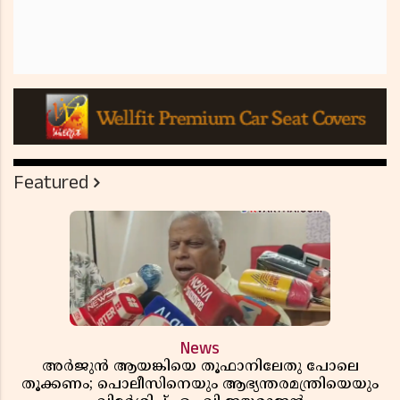
Featured
News
അർജുൻ ആയങ്കിയെ തൂഫാനിലേതു പോലെ
തൂക്കണം; പൊലീസിനെയും ആഭ്യന്തരമന്ത്രിയെയും