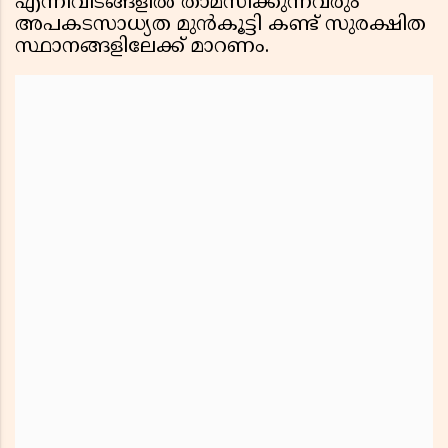
എന്നിവിടങ്ങളിൽ താമസിക്കുന്നവരും
അപകടസാധ്യത മുൻകൂട്ടി കണ്ട് സുരക്ഷിത
സ്ഥാനങ്ങളിലേക്ക് മാറണം.