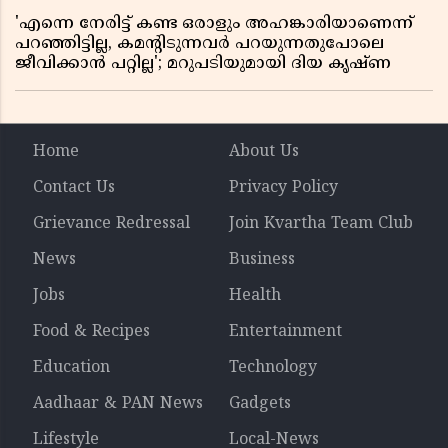
'എന്നെ നേരിട്ട് കണ്ട ഒരാളും അഹങ്കാരിയാണെന്ന്
പറഞ്ഞിട്ടില്ല, കമൻ്റിടുന്നവർ പറയുന്നതുപോലെ
ജീവിക്കാൻ പറ്റില്ല'; മറുപടിയുമായി ദിയ കൃഷ്ണ
Home
About Us
Contact Us
Privacy Policy
Grievance Redressal
Join Kvartha Team Club
News
Business
Jobs
Health
Food & Recipes
Entertainment
Education
Technology
Aadhaar & PAN News
Gadgets
Lifestyle
Local-News