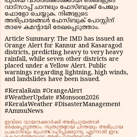
പുതിയ വാർത്തകൾക്കായി ഞങ്ങളുടെ
വാട്സാപ്പ് ചാനലും ഫേസ്ബുക്ക് പേജും
ഫോളോ ചെയ്യുക. നിങ്ങളുടെ
അഭിപ്രായങ്ങൾ ഫേസ്ബുക് പോസ്റ്റിന്
താഴെ കമന്റായി രേഖപ്പെടുത്താം.
Article Summary: The IMD has issued an
Orange Alert for Kannur and Kasaragod
districts, predicting heavy to very heavy
rainfall, while seven other districts are
placed under a Yellow Alert. Public
warnings regarding lightning, high winds,
and landslides have been issued.
#KeralaRain #OrangeAlert
#WeatherUpdate #Monsoon2026
#KeralaWeather #DisasterManagement
#AmmuNews
ഇവിടെ വായനക്കാർക്ക് അഭിപ്രായങ്ങൾ
രേഖപ്പെടുത്താം. സ്വതന്ത്രമായ ചിന്തയും അഭിപ്രായ
പ്രകടനവും പ്രോത്സാഹിപ്പിക്കുന്നു. എന്നാൽ ഇവ