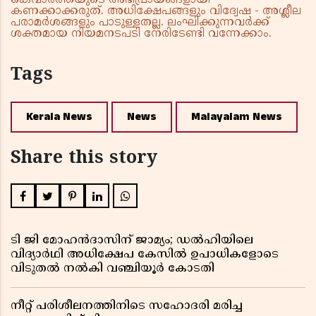
കെവാർത്തയുടെ അഭിപ്രായങ്ങളായി
കണക്കാക്കരുത്. അധിക്ഷേപങ്ങളും വിദ്വേഷ - അശ്ലീല
പരാമർശങ്ങളും പാടുള്ളതല്ല. ലംഘിക്കുന്നവർക്ക്
ശക്തമായ നിയമനടപടി നേരിടേണ്ടി വന്നേക്കാം.
Tags
Kerala News
News
Malayalam News
Share this story
ടി ജി മോഹൻദാസിന് ജാമ്യം; ഡൽഹിയിലെ
വിദ്യാർഥി അധിക്ഷേപ കേസിൽ ഉപാധികളോടെ
വിടുതൽ നൽകി വഞ്ചിയൂർ കോടതി
നീറ്റ് പരിശീലനത്തിനിടെ സഹോദരി മരിച്ച