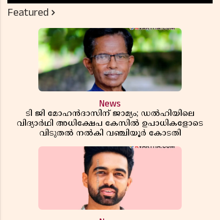
Featured
News
ടി ജി മോഹൻദാസിന് ജാമ്യം; ഡൽഹിയിലെ
വിദ്യാർഥി അധിക്ഷേപ കേസിൽ ഉപാധികളോടെ
വിടുതൽ നൽകി വഞ്ചിയൂർ കോടതി