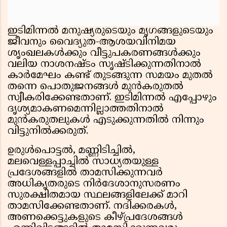
ഇടിമിന്നൽ മനുഷ്യരുടെയും മൃഗങ്ങളുടെയും
ജീവനും വൈദ്യുത-ആശയവിനിമയ
ശൃംഖലകൾക്കും വീട്ടുപകരണങ്ങൾക്കും
വലിയ നാശനഷ്ടം സൃഷ്ടിക്കുന്നതിനാൽ
കാർമേഘം കണ്ട് തുടങ്ങുന്ന സമയം മുതൽ
തന്നെ പൊതുജനങ്ങൾ മുൻകരുതൽ
സ്വീകരിക്കേണ്ടതാണ്. ഇടിമിന്നൽ എപ്പോഴും
ദൃശ്യമാകണമെന്നില്ലാത്തതിനാൽ
മുൻകരുതലുകൾ എടുക്കുന്നതിൽ നിന്നും
വിട്ടുനിൽക്കരുത്.
ഉരുൾപൊട്ടൽ, മണ്ണിടിച്ചിൽ,
മലവെള്ളപ്പാച്ചിൽ സാധ്യതയുള്ള
പ്രദേശങ്ങളിൽ താമസിക്കുന്നവർ
അധികൃതരുടെ നിർദേശാനുസരണം
സുരക്ഷിതമായ സ്ഥലങ്ങളിലേക്ക് മാറി
താമസിക്കേണ്ടതാണ്. നദിക്കരകൾ,
അണക്കെട്ടുകളുടെ കീഴ്പ്രദേശങ്ങൾ