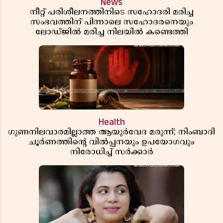
News
നീറ്റ് പരിശീലനത്തിനിടെ സഹോദരി മരിച്ച
സംഭവത്തിന് പിന്നാലെ സഹോദരനെയും
ലോഡ്ജിൽ മരിച്ച നിലയിൽ കണ്ടെത്തി
Health
ഗുണനിലവാരമില്ലാത്ത ആയുർവേദ മരുന്ന്; നിംബാദി
ചൂർണത്തിൻ്റെ വിൽപ്പനയും ഉപയോഗവും
നിരോധിച്ച് സർക്കാർ