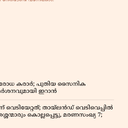
രതിരോധ കരാർ; പുതിയ സൈനിക
വിമർശനവുമായി ഇറാൻ
ണ് വെടിയേറ്റത്; തായ്‌ലൻഡ് വെടിവെപ്പിൽ
്ശന്മാരും കൊല്ലപ്പെട്ടു, മരണസംഖ്യ 7;