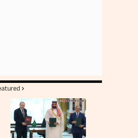
eatured