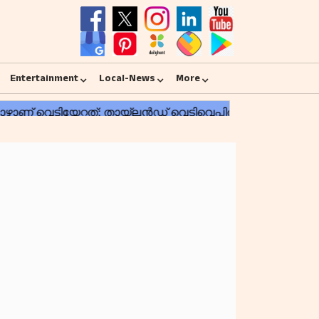
Entertainment
Local-News
More