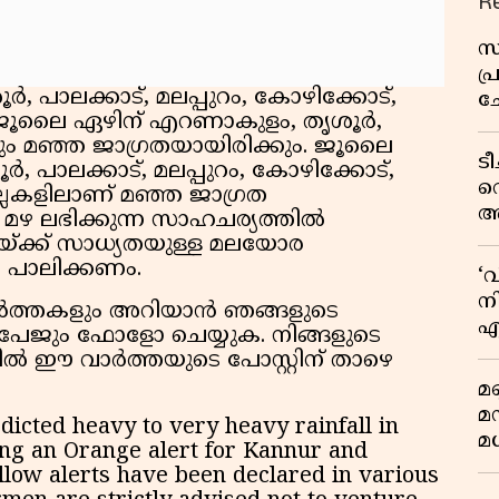
R
സ
പ
പാലക്കാട്, മലപ്പുറം, കോഴിക്കോട്,
ച
ം, ജൂലൈ ഏഴിന് എറണാകുളം, തൃശൂർ,
വ
ിലും മഞ്ഞ ജാഗ്രതയായിരിക്കും. ജൂലൈ
ട
ർ, പാലക്കാട്, മലപ്പുറം, കോഴിക്കോട്,
വ
്ലകളിലാണ് മഞ്ഞ ജാഗ്രത
അ
യായ മഴ ലഭിക്കുന്ന സാഹചര്യത്തിൽ
മു
വയ്ക്ക് സാധ്യതയുള്ള മലയോര
മ
 പാലിക്കണം.
‘
വ
നി
വാർത്തകളും അറിയാൻ ഞങ്ങളുടെ
എ
 പേജും ഫോളോ ചെയ്യുക. നിങ്ങളുടെ
വ
ൽ ഈ വാർത്തയുടെ പോസ്റ്റിന് താഴെ
മണ
മ
icted heavy to very heavy rainfall in
മധ
ing an Orange alert for Kannur and
llow alerts have been declared in various