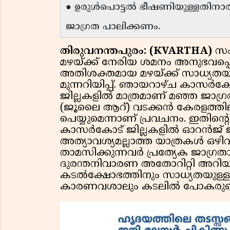
● ഉരുൾപൊട്ടൽ ഭീഷണിയുള്ളതിന
ജാഗ്രത പാലിക്കണം.
തിരുവനന്തപുരം: (KVARTHA)
സം
മഴയ്ക്ക് നേരിയ ശമനം അനുഭവപ്പെട
അതിശക്തമായ മഴയ്ക്ക് സാധ്യതയുണ്
മുന്നറിയിപ്പ്. ഞായറാഴ്ച കാസർകോട
ജില്ലകളിൽ മാത്രമാണ് മഞ്ഞ ജാഗ്രത പ്
(ജൂലൈ ആറ്) വടക്കൻ കേരളത്തില
പെയ്യുമെന്നാണ് പ്രവചനം. ഇതിൻ്റെ
കാസർകോട് ജില്ലകളിൽ ഓറൻജ് ജാഗ
അത്യാവശ്യമല്ലാത്ത യാത്രകൾ ഒഴിവ
താമസിക്കുന്നവർ പ്രത്യേക ജാഗ്ര
ദുരന്തനിവാരണ അതോറിറ്റി അറിയിച്
കടൽക്ഷോഭത്തിനും സാധ്യതയുള്ള
കാരണവശാലും കടലിൽ പോകരുതെന