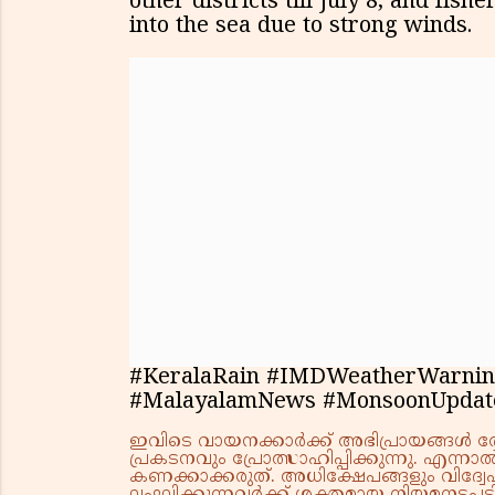
other districts till July 8, and fis
into the sea due to strong winds.
#KeralaRain #IMDWeatherWarnin
#MalayalamNews #MonsoonUpdat
ഇവിടെ വായനക്കാർക്ക് അഭിപ്രായങ്ങൾ രേഖപ
പ്രകടനവും പ്രോത്സാഹിപ്പിക്കുന്നു. എന
കണക്കാക്കരുത്. അധിക്ഷേപങ്ങളും വിദ്വേഷ
ലംഘിക്കുന്നവർക്ക് ശക്തമായ നിയമനടപടി 