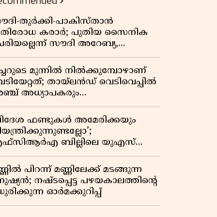
ecommended
ൗദി-തുർക്കി-പാകിസ്താൻ
്രതിരോധ കരാർ; പുതിയ സൈനിക
േരിയല്ലെന്ന് സൗദി അറേബ്യ,
ിമർശനവുമായി ഇറാൻ
ീച്ചറുടെ മുന്നിൽ നിൽക്കുമ്പോഴാണ്
െടിയേറ്റത്; തായ്‌ലൻഡ് വെടിവെപ്പിൽ
ഞ്ച് അധ്യാപകരും
ത്തശ്ശീമുത്തശ്ശന്മാരും കൊല്ലപ്പെട്ടു,
രണസംഖ്യ 7; ഞെട്ടിക്കുന്ന
വിദേശ ഫണ്ടുകൾ അമേരിക്കയും
െളിപ്പെടുത്തലുകൾ
യന്ത്രിക്കുന്നുണ്ടല്ലോ’;
ഫ്സിആർഎ ബില്ലിലെ യുഎസ്
ിമർശനങ്ങൾക്ക് മറുപടിയുമായി ഇന്ത്യ
്ണിൽ പിറന്ന് മണ്ണിലേക്ക് മടങ്ങുന്ന
നുഷ്യൻ; നഷ്ടപ്പെട്ട പഴയകാലത്തിൻ്റെ
ുരിക്കുന്ന ഓർമക്കുറിപ്പ്