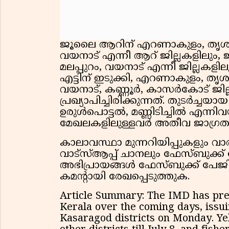
ജൂലൈ ആറിന് എറണാകുളം, തൃശൂർ, 
വയനാട് എന്നീ ആറ് ജില്ലകളിലു
മലപ്പുറം, വയനാട് എന്നീ ജില്ലകള
എട്ടിന് ഇടുക്കി, എറണാകുളം, തൃശൂ
വയനാട്, കണ്ണൂർ, കാസർകോട് ജില
പ്രഖ്യാപിച്ചിരിക്കുന്നത്. തുടർച്ച
ഉരുൾപൊട്ടൽ, മണ്ണിടിച്ചിൽ എന്നി
മേഖലകളിലുള്ളവർ അതീവ ജാഗ്രത
കാലാവസ്ഥാ മുന്നറിയിപ്പുകളും 
വാട്സ്ആപ്പ് ചാനലും ഫേസ്ബുക്ക്
അഭിപ്രായങ്ങൾ ഫേസ്ബുക്ക് പേജി
കമൻ്റായി രേഖപ്പെടുത്തുക.
Article Summary: The IMD has pred
Kerala over the coming days, issu
Kasaragod districts on Monday. Ye