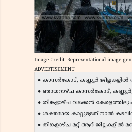
Image Credit: Representational image ge
ADVERTISEMENT
● കാസർകോട്, കണ്ണൂർ ജില്ലകളിൽ തിങ
● ഞായറാഴ്ച കാസർകോട്, കണ്ണൂർ, 
● തിങ്കളാഴ്ച വടക്കൻ കേരളത്തിലു
● ശക്തമായ കാറ്റുള്ളതിനാൽ കടലിൽ
● തിങ്കളാഴ്ച മറ്റ് ആറ് ജില്ലകളിൽ മ