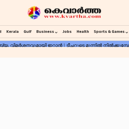
d
Kerala
Gulf
Business
Jobs
Health
Sports & Games