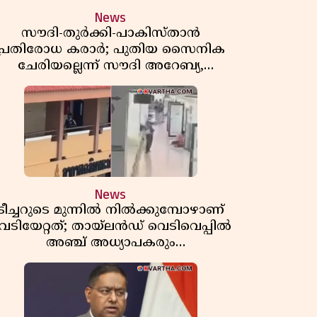
News
സൗദി-തുർക്കി-പാകിസ്താൻ
പ്രതിരോധ കരാർ; പുതിയ സൈനിക
ചേരിയല്ലെന്ന് സൗദി അറേബ്യ,
വിമർശനവുമായി ഇറാൻ
News
ടീച്ചറുടെ മുന്നിൽ നിൽക്കുമ്പോഴാണ്
െടിയേറ്റത്; തായ്‌ലൻഡ് വെടിവെപ്പിൽ
അഞ്ച് അധ്യാപകരും
മുത്തശ്ശീമുത്തശ്ശന്മാരും കൊല്ലപ്പെട്ടു,
മരണസംഖ്യ 7; ഞെട്ടിക്കുന്ന
വെളിപ്പെടുത്തലുകൾ