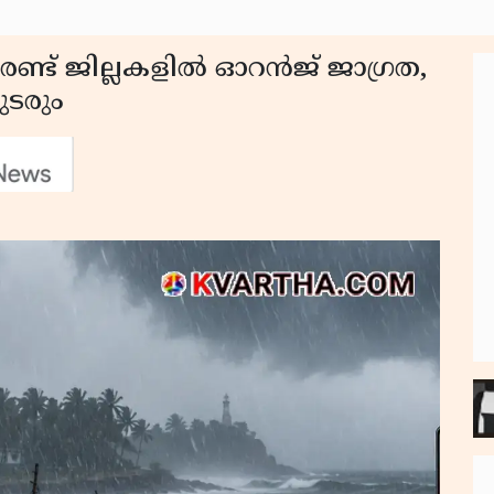
രണ്ട് ജില്ലകളിൽ ഓറൻജ് ജാഗ്രത,
ുടരും