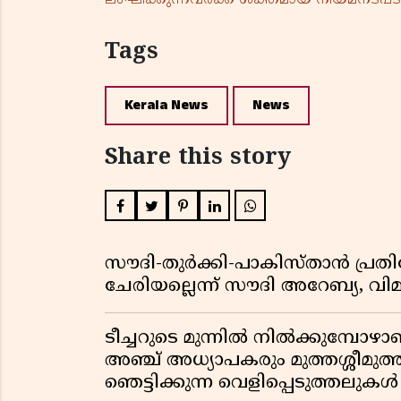
Tags
Kerala News
News
Share this story
സൗദി-തുർക്കി-പാകിസ്താൻ പ്
ചേരിയല്ലെന്ന് സൗദി അറേബ്യ, 
ടീച്ചറുടെ മുന്നിൽ നിൽക്കുമ്പോഴാ
അഞ്ച് അധ്യാപകരും മുത്തശ്ശീമുത്തശ
ഞെട്ടിക്കുന്ന വെളിപ്പെടുത്തലുകൾ