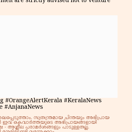
hermen are strictly advised not to venture
g #OrangeAlertKerala #KeralaNews
e #AnjanaNews
്പെടുത്താം. സ്വതന്ത്രമായ ചിന്തയും അഭിപ്രായ
്നാൽ ഇവ കെവാർത്തയുടെ അഭിപ്രായങ്ങളായി
 - അശ്ലീല പരാമർശങ്ങളും പാടുള്ളതല്ല.
നേരിടേണ്ടി വന്നേക്കാം.