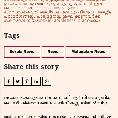
പ്രകടനവും പ്രോത്സാഹിപ്പിക്കുന്നു. എന്നാൽ ഇവ
കെവാർത്തയുടെ അഭിപ്രായങ്ങളായി
കണക്കാക്കരുത്. അധിക്ഷേപങ്ങളും വിദ്വേഷ - അശ്ലീല
പരാമർശങ്ങളും പാടുള്ളതല്ല. ലംഘിക്കുന്നവർക്ക്
ശക്തമായ നിയമനടപടി നേരിടേണ്ടി വന്നേക്കാം.
Tags
Kerala News
News
Malayalam News
Share this story
വടകര മയക്കുമരുന്ന് കേസ്; ബിആർസി അധ്യാപിക
കെ സി കീർത്തനയെ പോലീസ് കസ്റ്റഡിയിൽ വിട്ടു
തളിപ്പറമ്പിലെ മുതിർന്ന മാധ്യമ പ്രവർത്തകൻ ബി എ