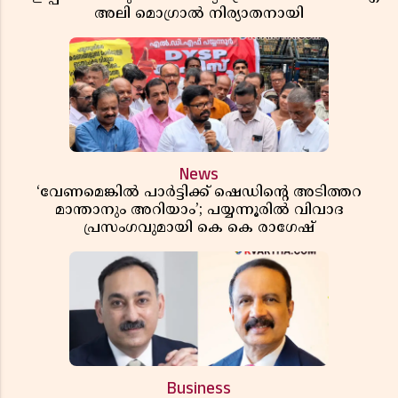
അലി മൊഗ്രാൽ നിര്യാതനായി
News
‘വേണമെങ്കിൽ പാർട്ടിക്ക് ഷെഡിൻ്റെ അടിത്തറ
മാന്താനും അറിയാം’; പയ്യന്നൂരിൽ വിവാദ
പ്രസംഗവുമായി കെ കെ രാഗേഷ്
Business