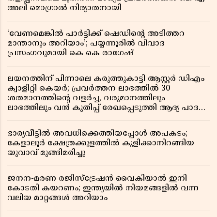
അലി മൊഗ്രാൽ നിര്യാതനായി
‘വേണമെങ്കിൽ പാർട്ടിക്ക് ഷെഡിൻ്റെ അടിത്തറ
മാന്താനും അറിയാം’; പയ്യന്നൂരിൽ വിവാദ
പ്രസംഗവുമായി കെ കെ രാഗേഷ്
ലയനത്തിന് പിന്നാലെ കരുത്തുകാട്ടി ആസ്റ്റർ ഡിഎം
ക്വാളിറ്റി കെയർ; പ്രവർത്തന ലാഭത്തിൽ 30
ശതമാനത്തിൻ്റെ വളർച്ച, വരുമാനത്തിലും
ലാഭത്തിലും വൻ കുതിപ്പ് രേഖപ്പെടുത്തി ആദ്യ പാദ
റിപ്പോർട്ട് പുറത്ത്
ഭാര്യവീട്ടിൽ അവധിക്കെത്തിയപ്പോൾ അപകടം;
കേളാലൂർ ക്ഷേത്രക്കുളത്തിൽ കുളിക്കാനിറങ്ങിയ
യുവാവ് മുങ്ങിമരിച്ചു
ജനന-മരണ രജിസ്ട്രേഷൻ വൈകിയാൽ ഇനി
കോടതി കയറണം; ഇന്ത്യയിൽ നിയമങ്ങളിൽ വന്ന
വലിയ മാറ്റങ്ങൾ അറിയാം