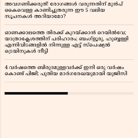
അവഗണിക്കരുത്! രോഗങ്ങൾ വരുന്നതിന് മുൻപ്
കൈവെള്ള കാണിച്ചുതരുന്ന ഈ 5 വലിയ
സൂചനകൾ അറിയാമോ?
ഓണക്കാലത്തെ തിരക്ക് കുറയ്ക്കാൻ റെയിൽവേ;
യാത്രാക്ലേശത്തിന് പരിഹാരം; ബംഗ്ളൂരു, ഹുബ്ബള്ളി
എന്നിവിടങ്ങളിൽ നിന്നുള്ള എട്ട് സ്പെഷ്യൽ
ട്രെയിനുകൾ നീട്ടി
4 വർഷത്തെ ബിരുദമുള്ളവർക്ക് ഇനി ഒരു വർഷം
കൊണ്ട് പിജി; പുതിയ മാർഗരേഖയുമായി യുജിസി