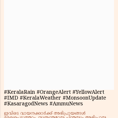
#KeralaRain #OrangeAlert #YellowAlert
#IMD #KeralaWeather #MonsoonUpdate
#KasaragodNews #AmmuNews
ഇവിടെ വായനക്കാർക്ക് അഭിപ്രായങ്ങൾ
രേഖപ്പെടുത്താം. സ്വതന്ത്രമായ ചിന്തയും അഭിപ്രായ