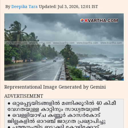
By
Deepika Tara
Updated: Jul 3, 2026, 12:01 IST
Representational Image Generated by Gemini
ADVERTISEMENT
● ഒറ്റപ്പെട്ടയിടങ്ങളിൽ മണിക്കൂറിൽ 40 കി.മീ
വേഗതയുള്ള കാറ്റിനും സാധ്യതയുണ്ട്
● വെള്ളിയാഴ്ച കണ്ണൂർ കാസർകോട്
ജില്ലകളിൽ ഓറഞ്ച് ജാഗ്രത പ്രഖ്യാപിച്ചു
● പത്തനംതിട്ട ഇടുക്കി കോഴിക്കോട്