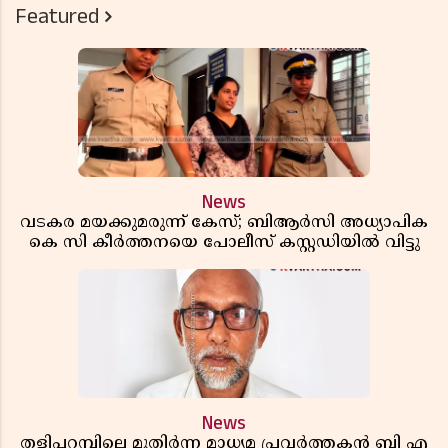
Featured
News
വടകര മയക്കുമരുന്ന് കേസ്; ബിആർസി അധ്യാപിക
കെ സി കീർത്തനയെ പോലീസ് കസ്റ്റഡിയിൽ വിട്ടു
News
തളിപ്പറമ്പിലെ മുതിർന്ന മാധ്യമ പ്രവർത്തകൻ ബി എ