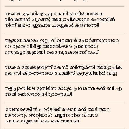
വടകര എംഡിഎംഎ കേസിൽ നിർണായക
വിവരങ്ങൾ പുറത്ത്; അധ്യാപികയുടെ ഫോണിൽ
നിന്ന് ലഹരി ഇടപാട് ചാറ്റുകൾ കണ്ടെത്തി
ആയുധക്ഷാമം ഇല്ല, വിവരങ്ങൾ ചോർത്തുന്നവരെ
വെറുതെ വിടില്ല; അമേരിക്കൻ പ്രതിരോധ
സെക്രട്ടറിയുമായി കൊമ്പുകോർത്ത് ട്രംപ്
വടകര മയക്കുമരുന്ന് കേസ്; ബിആർസി അധ്യാപിക
കെ സി കീർത്തനയെ പോലീസ് കസ്റ്റഡിയിൽ വിട്ടു
തളിപ്പറമ്പിലെ മുതിർന്ന മാധ്യമ പ്രവർത്തകൻ ബി എ
അലി മൊഗ്രാൽ നിര്യാതനായി
‘വേണമെങ്കിൽ പാർട്ടിക്ക് ഷെഡിൻ്റെ അടിത്തറ
മാന്താനും അറിയാം’; പയ്യന്നൂരിൽ വിവാദ
പ്രസംഗവുമായി കെ കെ രാഗേഷ്