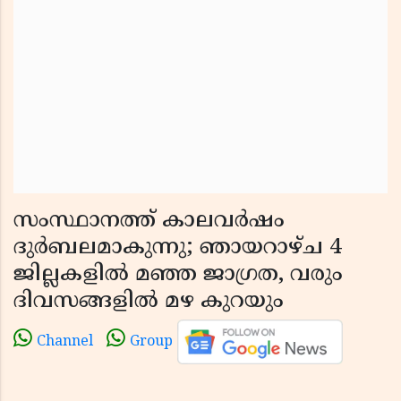
സംസ്ഥാനത്ത് കാലവർഷം
ദുർബലമാകുന്നു; ഞായറാഴ്ച 4
ജില്ലകളിൽ മഞ്ഞ ജാഗ്രത, വരും
ദിവസങ്ങളിൽ മഴ കുറയും
Channel
Group