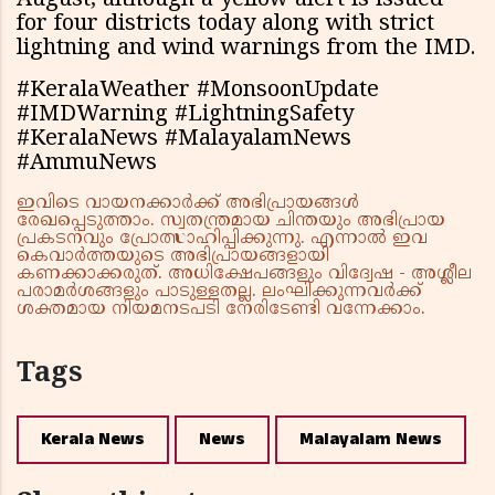
August, although a yellow alert is issued
for four districts today along with strict
lightning and wind warnings from the IMD.
#KeralaWeather #MonsoonUpdate
#IMDWarning #LightningSafety
#KeralaNews #MalayalamNews
#AmmuNews
ഇവിടെ വായനക്കാർക്ക് അഭിപ്രായങ്ങൾ
രേഖപ്പെടുത്താം. സ്വതന്ത്രമായ ചിന്തയും അഭിപ്രായ
പ്രകടനവും പ്രോത്സാഹിപ്പിക്കുന്നു. എന്നാൽ ഇവ
കെവാർത്തയുടെ അഭിപ്രായങ്ങളായി
കണക്കാക്കരുത്. അധിക്ഷേപങ്ങളും വിദ്വേഷ - അശ്ലീല
പരാമർശങ്ങളും പാടുള്ളതല്ല. ലംഘിക്കുന്നവർക്ക്
ശക്തമായ നിയമനടപടി നേരിടേണ്ടി വന്നേക്കാം.
Tags
Kerala News
News
Malayalam News