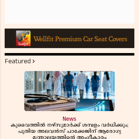
Featured
News
കുവൈത്തിൽ നഴ്‌സുമാർക്ക് ശമ്പളം വർധിക്കും;
പുതിയ അലവൻസ് പാക്കേജിന് ആരോഗ്യ
മന്ത്രാലയത്തിൻ്റെ അംഗീകാരം