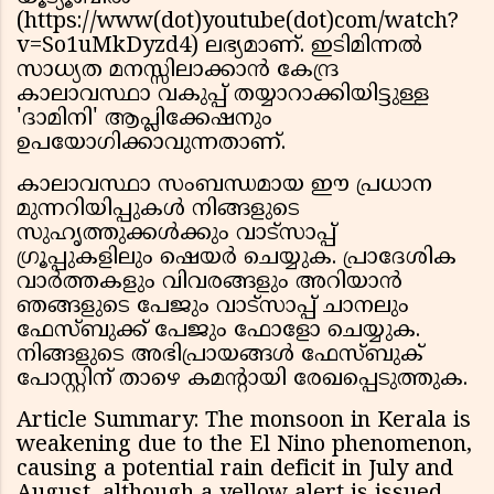
(https://www(dot)youtube(dot)com/watch?
v=So1uMkDyzd4) ലഭ്യമാണ്. ഇടിമിന്നൽ
സാധ്യത മനസ്സിലാക്കാൻ കേന്ദ്ര
കാലാവസ്ഥാ വകുപ്പ് തയ്യാറാക്കിയിട്ടുള്ള
'ദാമിനി' ആപ്ലിക്കേഷനും
ഉപയോഗിക്കാവുന്നതാണ്.
കാലാവസ്ഥാ സംബന്ധമായ ഈ പ്രധാന
മുന്നറിയിപ്പുകൾ നിങ്ങളുടെ
സുഹൃത്തുക്കൾക്കും വാട്സാപ്പ്
ഗ്രൂപ്പുകളിലും ഷെയർ ചെയ്യുക. പ്രാദേശിക
വാർത്തകളും വിവരങ്ങളും അറിയാൻ
ഞങ്ങളുടെ പേജും വാട്സാപ്പ് ചാനലും
ഫേസ്ബുക്ക് പേജും ഫോളോ ചെയ്യുക.
നിങ്ങളുടെ അഭിപ്രായങ്ങൾ ഫേസ്ബുക്
പോസ്റ്റിന് താഴെ കമൻ്റായി രേഖപ്പെടുത്തുക.
Article Summary: The monsoon in Kerala is
weakening due to the El Nino phenomenon,
causing a potential rain deficit in July and