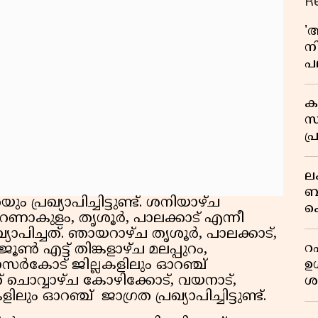
R
'
ന
പല
ച
ക
സ
പ്
പ
ല
ബ
പ്രഖ്യാപിച്ചിട്ടുണ്ട്. ശനിയാഴ്ച
ക
 എറണാകുളം, തൃശൂർ, പാലക്കാട് എന്നീ
മറ
്യാപിച്ചത്. ഞായറാഴ്ച തൃശൂർ, പാലക്കാട്,
റഷ
ൺ എട്ട് തിങ്കളാഴ്ച മലപ്പുറം,
ഉൾ
കാസർകോട് ജില്ലകളിലും ഓറഞ്ച്
 ചൊവ്വാഴ്ച കോഴിക്കോട്, വയനാട്,
ശ
ം ഓറഞ്ച് ജാഗ്രത പ്രഖ്യാപിച്ചിട്ടുണ്ട്.
ന
പ