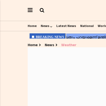
Home
News
Latest News
National
Worl
Home
News
Weather