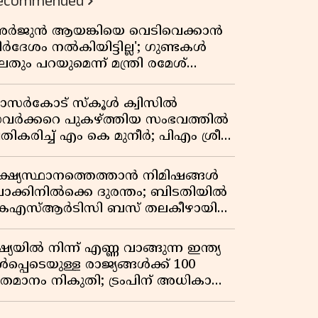
ecommended
അർജുൻ ആയങ്കിയെ വെടിവെക്കാൻ
ിർദേശം നൽകിയിട്ടില്ല'; ഗുണ്ടകൾ
തും പറയുമെന്ന് മന്ത്രി രമേശ്
െന്നിത്തല
ാസർകോട് സ്കൂൾ ക്വിസിൽ
വർക്കറെ പുകഴ്ത്തിയ സംഭവത്തിൽ
രതികരിച്ച് എം കെ മുനീർ; പിഎം ശ്രീ
ദ്ധതിയിലും പ്രതികരണം
ക്ഷ്യസ്ഥാനത്തെത്താൻ നിമിഷങ്ങൾ
ാക്കിനിൽക്കെ ദുരന്തം; ബിടതിയിൽ
െഎസ്ആർടിസി ബസ് തലകീഴായി
ിഞ്ഞ് ഡ്രൈവറും കണ്ടക്ടറും മരിച്ചു
്യയിൽ നിന്ന് എണ്ണ വാങ്ങുന്ന ഇന്ത്യ
പ്പെടെയുള്ള രാജ്യങ്ങൾക്ക് 100
തമാനം നികുതി; ട്രംപിന് അധികാരം
ൽകി യുഎസ് സെനറ്റ് ബിൽ
ാസാക്കി