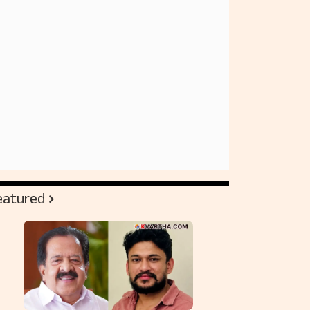
eatured