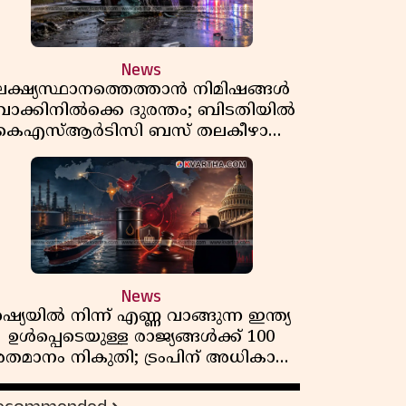
News
ലക്ഷ്യസ്ഥാനത്തെത്താൻ നിമിഷങ്ങൾ
ാക്കിനിൽക്കെ ദുരന്തം; ബിടതിയിൽ
കെഎസ്ആർടിസി ബസ് തലകീഴായി
മറിഞ്ഞ് ഡ്രൈവറും കണ്ടക്ടറും മരിച്ചു
News
റഷ്യയിൽ നിന്ന് എണ്ണ വാങ്ങുന്ന ഇന്ത്യ
ഉൾപ്പെടെയുള്ള രാജ്യങ്ങൾക്ക് 100
തമാനം നികുതി; ട്രംപിന് അധികാരം
നൽകി യുഎസ് സെനറ്റ് ബിൽ
പാസാക്കി