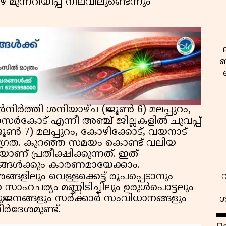
 മുന്നറിയിപ്പ് നിലവിലുണ്ടെന്നും
ബ
ൻനിർത്തി ശനിയാഴ്ച (ജൂൺ 6) മലപ്പുറം,
ാസർകോട് എന്നീ അഞ്ച് ജില്ലകളിൽ ചുവപ്പ്
(ജൂൺ 7) മലപ്പുറം, കോഴിക്കോട്, വയനാട്
് ജാഗ്രത. കുറഞ്ഞ സമയം കൊണ്ട് വലിയ
് പ്രതീക്ഷിക്കുന്നത്. ഇത്
ളയങ്ങൾക്കും കാരണമായേക്കാം.
ങ്ങളിലും വെള്ളക്കെട്ട് രൂപപ്പെടാനും
 സാഹചര്യം മണ്ണിടിച്ചിലും ഉരുൾപൊട്ടലും
തുജനങ്ങളും സർക്കാർ സംവിധാനങ്ങളും
ശ
ർദേശമുണ്ട്.