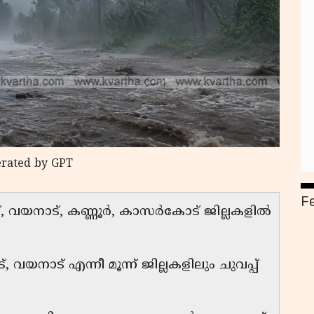
erated by GPT
F
്, വയനാട്, കണ്ണൂർ, കാസർകോട് ജില്ലകളിൽ
വയനാട് എന്നീ മൂന്ന് ജില്ലകളിലും ചുവപ്പ്