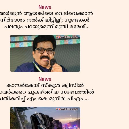
News
'അർജുൻ ആയങ്കിയെ വെടിവെക്കാൻ
നിർദേശം നൽകിയിട്ടില്ല'; ഗുണ്ടകൾ
പലതും പറയുമെന്ന് മന്ത്രി രമേശ്
ചെന്നിത്തല
News
കാസർകോട് സ്കൂൾ ക്വിസിൽ
വർക്കറെ പുകഴ്ത്തിയ സംഭവത്തിൽ
പ്രതികരിച്ച് എം കെ മുനീർ; പിഎം ശ്രീ
പദ്ധതിയിലും പ്രതികരണം