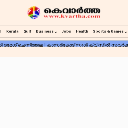
d
Kerala
Gulf
Business
Jobs
Health
Sports & Games