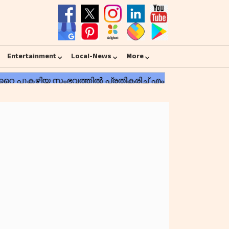
Entertainment
Local-News
More