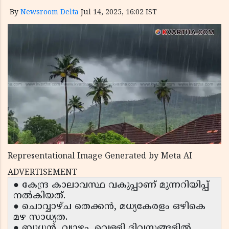
By
Newsroom Delta
Jul 14, 2025, 16:02 IST
Representational Image Generated by Meta AI
ADVERTISEMENT
● കേന്ദ്ര കാലാവസ്ഥ വകുപ്പാണ് മുന്നറിയിപ്പ്
നൽകിയത്.
● ചൊവ്വാഴ്ച തെക്കൻ, മധ്യകേരളം ഒഴികെ
മഴ സാധ്യത.
● ബുധൻ, വ്യാഴം, വെള്ളി ദിവസങ്ങളിൽ