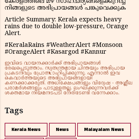
കേരളത്തിലെ മഴ സാഹചര്യങ്ങളെക്കുറിച്ച്
നിങ്ങളുടെ അഭിപ്രായങ്ങൾ പങ്കുവെക്കുക
Article Summary: Kerala expects heavy
rains due to double low-pressure, Orange
Alert.
#KeralaRains #WeatherAlert #Monsoon
#OrangeAlert #Kasargod #Kannur
ഇവിടെ വായനക്കാർക്ക് അഭിപ്രായങ്ങൾ
രേഖപ്പെടുത്താം. സ്വതന്ത്രമായ ചിന്തയും അഭിപ്രായ
പ്രകടനവും പ്രോത്സാഹിപ്പിക്കുന്നു. എന്നാൽ ഇവ
കെവാർത്തയുടെ അഭിപ്രായങ്ങളായി
കണക്കാക്കരുത്. അധിക്ഷേപങ്ങളും വിദ്വേഷ - അശ്ലീല
പരാമർശങ്ങളും പാടുള്ളതല്ല. ലംഘിക്കുന്നവർക്ക്
ശക്തമായ നിയമനടപടി നേരിടേണ്ടി വന്നേക്കാം.
Tags
Kerala News
News
Malayalam News