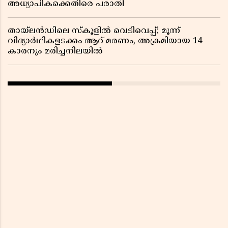
അധ്യാപികക്കെതിരെ പരാതി
തായ്‌ലൻഡിലെ സ്‌കൂളിൽ വെടിവെപ്പ്; മൂന്ന്
വിദ്യാർഥികളടക്കം ആറ് മരണം, അക്രമിയായ 14
കാരനും മരിച്ചനിലയിൽ