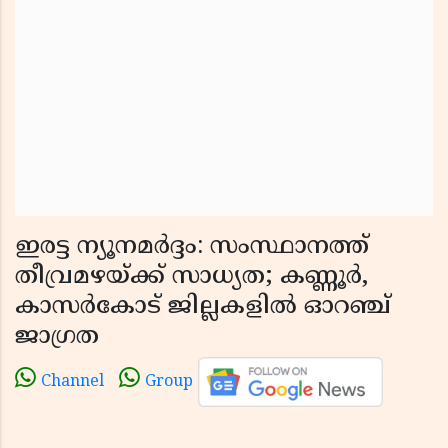
ഇരട്ട ന്യൂനമർദ്ദം: സംസ്ഥാനത്ത്
തീവ്രമഴയ്ക്ക് സാധ്യത; കണ്ണൂർ,
കാസർകോട് ജില്ലകളിൽ ഓറഞ്ച്
ജാഗ്രത
Channel
Group