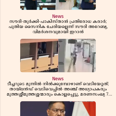
News
സൗദി-തുർക്കി-പാകിസ്താൻ പ്രതിരോധ കരാർ;
പുതിയ സൈനിക ചേരിയല്ലെന്ന് സൗദി അറേബ്യ,
വിമർശനവുമായി ഇറാൻ
News
ടീച്ചറുടെ മുന്നിൽ നിൽക്കുമ്പോഴാണ് വെടിയേറ്റത്;
തായ്‌ലൻഡ് വെടിവെപ്പിൽ അഞ്ച് അധ്യാപകരും
മുത്തശ്ശീമുത്തശ്ശന്മാരും കൊല്ലപ്പെട്ടു, മരണസംഖ്യ 7;
ഞെട്ടിക്കുന്ന വെളിപ്പെടുത്തലുകൾ