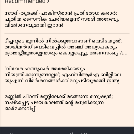
Recommended
സൗദി-തുർക്കി-പാകിസ്താൻ പ്രതിരോധ കരാർ;
പുതിയ സൈനിക ചേരിയല്ലെന്ന് സൗദി അറേബ്യ,
വിമർശനവുമായി ഇറാൻ
ടീച്ചറുടെ മുന്നിൽ നിൽക്കുമ്പോഴാണ് വെടിയേറ്റത്;
തായ്‌ലൻഡ് വെടിവെപ്പിൽ അഞ്ച് അധ്യാപകരും
മുത്തശ്ശീമുത്തശ്ശന്മാരും കൊല്ലപ്പെട്ടു, മരണസംഖ്യ 7;
ഞെട്ടിക്കുന്ന വെളിപ്പെടുത്തലുകൾ
‘വിദേശ ഫണ്ടുകൾ അമേരിക്കയും
നിയന്ത്രിക്കുന്നുണ്ടല്ലോ’; എഫ്സിആർഎ ബില്ലിലെ
യുഎസ് വിമർശനങ്ങൾക്ക് മറുപടിയുമായി ഇന്ത്യ
മണ്ണിൽ പിറന്ന് മണ്ണിലേക്ക് മടങ്ങുന്ന മനുഷ്യൻ;
നഷ്ടപ്പെട്ട പഴയകാലത്തിൻ്റെ മധുരിക്കുന്ന
ഓർമക്കുറിപ്പ്