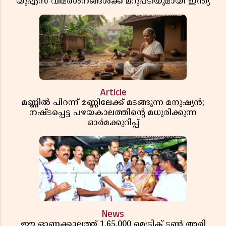
യുഎസ് വിമർശനങ്ങൾക്ക് മറുപടിയുമായി ഇന്ത്യ
Article
മണ്ണിൽ പിറന്ന് മണ്ണിലേക്ക് മടങ്ങുന്ന മനുഷ്യൻ;
നഷ്ടപ്പെട്ട പഴയകാലത്തിൻ്റെ മധുരിക്കുന്ന
ഓർമക്കുറിപ്പ്
News
ഈ ഓണക്കാലത്ത് 1,65,000 മെട്രിക് ടൺ അരി