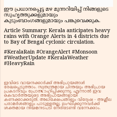
ഈ പ്രധാനപ്പെട്ട മഴ മുന്നറിയിപ്പ് നിങ്ങളുടെ
സുഹൃത്തുക്കളുമായും
കുടുംബാംഗങ്ങളുമായും പങ്കുവെക്കുക.
Article Summary: Kerala anticipates heavy
rains with Orange Alerts in 4 districts due
to Bay of Bengal cyclonic circulation.
#KeralaRain #OrangeAlert #Monsoon
#WeatherUpdate #KeralaWeather
#HeavyRain
ഇവിടെ വായനക്കാർക്ക് അഭിപ്രായങ്ങൾ
രേഖപ്പെടുത്താം. സ്വതന്ത്രമായ ചിന്തയും അഭിപ്രായ
പ്രകടനവും പ്രോത്സാഹിപ്പിക്കുന്നു. എന്നാൽ ഇവ
കെവാർത്തയുടെ അഭിപ്രായങ്ങളായി
കണക്കാക്കരുത്. അധിക്ഷേപങ്ങളും വിദ്വേഷ - അശ്ലീല
പരാമർശങ്ങളും പാടുള്ളതല്ല. ലംഘിക്കുന്നവർക്ക്
ശക്തമായ നിയമനടപടി നേരിടേണ്ടി വന്നേക്കാം.