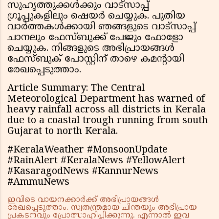
സുഹൃത്തുക്കൾക്കും വാട്സാപ്പ്
ഗ്രൂപ്പുകളിലും ഷെയർ ചെയ്യുക. പുതിയ
വാർത്തകൾക്കായി ഞങ്ങളുടെ വാട്സാപ്പ്
ചാനലും ഫേസ്ബുക്ക് പേജും ഫോളോ
ചെയ്യുക. നിങ്ങളുടെ അഭിപ്രായങ്ങൾ
ഫേസ്ബുക് പോസ്റ്റിന് താഴെ കമൻ്റായി
രേഖപ്പെടുത്താം.
Article Summary: The Central
Meteorological Department has warned of
heavy rainfall across all districts in Kerala
due to a coastal trough running from south
Gujarat to north Kerala.
#KeralaWeather #MonsoonUpdate
#RainAlert #KeralaNews #YellowAlert
#KasaragodNews #KannurNews
#AmmuNews
ഇവിടെ വായനക്കാർക്ക് അഭിപ്രായങ്ങൾ
രേഖപ്പെടുത്താം. സ്വതന്ത്രമായ ചിന്തയും അഭിപ്രായ
പ്രകടനവും പ്രോത്സാഹിപ്പിക്കുന്നു. എന്നാൽ ഇവ