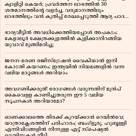
ക്വാളിറ്റി കെയർ; പ്രവർത്തന ലാഭത്തിൽ 30
ശതമാനത്തിൻ്റെ വളർച്ച, വരുമാനത്തിലും
ലാഭത്തിലും വൻ കുതിപ്പ് രേഖപ്പെടുത്തി ആദ്യ പാദ
റിപ്പോർട്ട് പുറത്ത്
ഭാര്യവീട്ടിൽ അവധിക്കെത്തിയപ്പോൾ അപകടം;
കേളാലൂർ ക്ഷേത്രക്കുളത്തിൽ കുളിക്കാനിറങ്ങിയ
യുവാവ് മുങ്ങിമരിച്ചു
ജനന-മരണ രജിസ്ട്രേഷൻ വൈകിയാൽ ഇനി
കോടതി കയറണം; ഇന്ത്യയിൽ നിയമങ്ങളിൽ വന്ന
വലിയ മാറ്റങ്ങൾ അറിയാം
അവഗണിക്കരുത്! രോഗങ്ങൾ വരുന്നതിന് മുൻപ്
കൈവെള്ള കാണിച്ചുതരുന്ന ഈ 5 വലിയ
സൂചനകൾ അറിയാമോ?
ഓണക്കാലത്തെ തിരക്ക് കുറയ്ക്കാൻ റെയിൽവേ;
യാത്രാക്ലേശത്തിന് പരിഹാരം; ബംഗ്ളൂരു, ഹുബ്ബള്ളി
എന്നിവിടങ്ങളിൽ നിന്നുള്ള എട്ട് സ്പെഷ്യൽ
ട്രെയിനുകൾ നീട്ടി