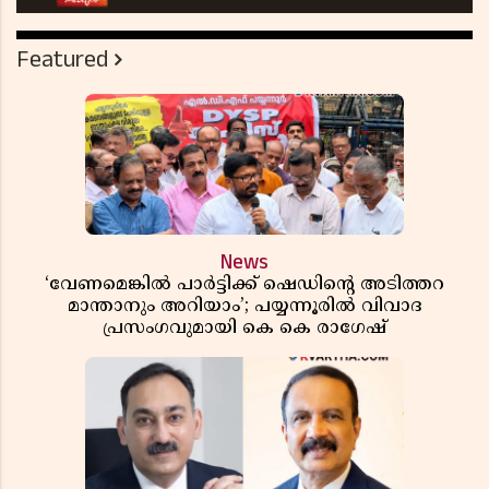
Featured
News
‘വേണമെങ്കിൽ പാർട്ടിക്ക് ഷെഡിൻ്റെ അടിത്തറ
മാന്താനും അറിയാം’; പയ്യന്നൂരിൽ വിവാദ
പ്രസംഗവുമായി കെ കെ രാഗേഷ്