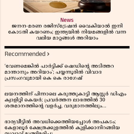
News
ജനന-മരണ രജിസ്ട്രേഷൻ വൈകിയാൽ ഇനി
കോടതി കയറണം; ഇന്ത്യയിൽ നിയമങ്ങളിൽ വന്ന
വലിയ മാറ്റങ്ങൾ അറിയാം
Recommended
‘വേണമെങ്കിൽ പാർട്ടിക്ക് ഷെഡിൻ്റെ അടിത്തറ
മാന്താനും അറിയാം’; പയ്യന്നൂരിൽ വിവാദ
പ്രസംഗവുമായി കെ കെ രാഗേഷ്
ലയനത്തിന് പിന്നാലെ കരുത്തുകാട്ടി ആസ്റ്റർ ഡിഎം
ക്വാളിറ്റി കെയർ; പ്രവർത്തന ലാഭത്തിൽ 30
ശതമാനത്തിൻ്റെ വളർച്ച, വരുമാനത്തിലും
ലാഭത്തിലും വൻ കുതിപ്പ് രേഖപ്പെടുത്തി ആദ്യ പാദ
റിപ്പോർട്ട് പുറത്ത്
ഭാര്യവീട്ടിൽ അവധിക്കെത്തിയപ്പോൾ അപകടം;
കേളാലൂർ ക്ഷേത്രക്കുളത്തിൽ കുളിക്കാനിറങ്ങിയ
യുവാവ് മുങ്ങിമരിച്ചു