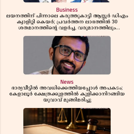
Business
ലയനത്തിന് പിന്നാലെ കരുത്തുകാട്ടി ആസ്റ്റർ ഡിഎം
ക്വാളിറ്റി കെയർ; പ്രവർത്തന ലാഭത്തിൽ 30
ശതമാനത്തിൻ്റെ വളർച്ച, വരുമാനത്തിലും
ലാഭത്തിലും വൻ കുതിപ്പ് രേഖപ്പെടുത്തി ആദ്യ പാദ
റിപ്പോർട്ട് പുറത്ത്
News
ഭാര്യവീട്ടിൽ അവധിക്കെത്തിയപ്പോൾ അപകടം;
കേളാലൂർ ക്ഷേത്രക്കുളത്തിൽ കുളിക്കാനിറങ്ങിയ
യുവാവ് മുങ്ങിമരിച്ചു