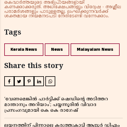
കെവാർത്തയുടെ അഭിപ്രായങ്ങളായി
കണക്കാക്കരുത്. അധിക്ഷേപങ്ങളും വിദ്വേഷ - അശ്ലീല
പരാമർശങ്ങളും പാടുള്ളതല്ല. ലംഘിക്കുന്നവർക്ക്
ശക്തമായ നിയമനടപടി നേരിടേണ്ടി വന്നേക്കാം.
Tags
Kerala News
News
Malayalam News
Share this story
‘വേണമെങ്കിൽ പാർട്ടിക്ക് ഷെഡിൻ്റെ അടിത്തറ
മാന്താനും അറിയാം’; പയ്യന്നൂരിൽ വിവാദ
പ്രസംഗവുമായി കെ കെ രാഗേഷ്
ലയനത്തിന് പിന്നാലെ കരുത്തുകാട്ടി ആസ്റ്റർ ഡിഎം