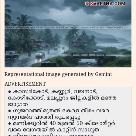
Representational image generated by Gemini
ADVERTISEMENT
● കാസർകോട്, കണ്ണൂർ, വയനാട്,
കോഴിക്കോട്, മലപ്പുറം ജില്ലകളിൽ മഞ്ഞ
ജാഗ്രത
● ഗുജറാത്ത് മുതൽ കേരള തീരം വരെ
ന്യൂനമർദ പാത്തി രൂപപ്പെട്ടു
● മണിക്കൂറിൽ 40 മുതൽ 50 കിലോമീറ്റർ
വരെ വേഗതയിൽ കാറ്റിന് സാധ്യത