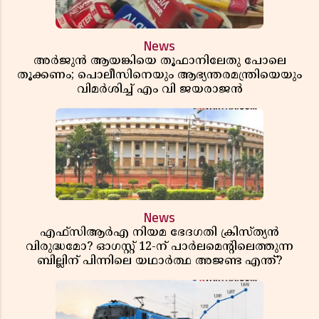
News
അർജുൻ ആയങ്കിയെ തൂഫാനിലേതു പോലെ
തൂക്കണം; പൊലീസിനെയും ആഭ്യന്തരമന്ത്രിയെയും
വിമർശിച്ച് എം വി ജയരാജൻ
News
എഫ്സിആർഎ നിയമ ഭേദഗതി ക്രിസ്ത്യൻ
വിരുദ്ധമോ? ഓഗസ്റ്റ് 12-ന് പാർലമെന്റിലെത്തുന്ന
ബില്ലിന് പിന്നിലെ യഥാർത്ഥ അജണ്ട എന്ത്?