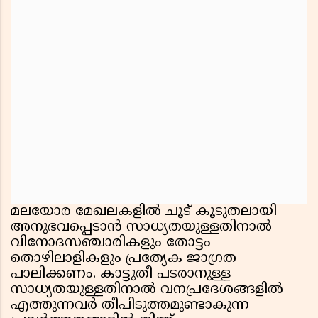
മലയോര മേഖലകളിൽ ചൂട് കൂടുതലായി
അനുഭവപ്പെടാൻ സാധ്യതയുള്ളതിനാൽ
വിനോദസഞ്ചാരികളും തോട്ടം
തൊഴിലാളികളും പ്രത്യേക ജാഗ്രത
പാലിക്കണം. കാട്ടുതീ പടരാനുള്ള
സാധ്യതയുള്ളതിനാൽ വനപ്രദേശങ്ങളിൽ
എത്തുന്നവർ തീപിടുത്തമുണ്ടാകുന്ന