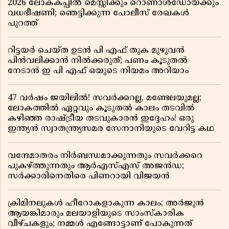
2026 ലോകകപ്പിൽ മെസ്സിക്കും റൊണാൾഡോയ്ക്കും
വധഭീഷണി; ഞെട്ടിക്കുന്ന പോലീസ് രേഖകൾ
പുറത്ത്
റിട്ടയർ ചെയ്ത ഉടൻ പി എഫ് തുക മുഴുവൻ
പിൻവലിക്കാൻ നിൽക്കരുത്; പണം കൂടുതൽ
നേടാൻ ഇ പി എഫ് ഒയുടെ നിയമം അറിയാം
47 വർഷം ജയിലിൽ! സവർക്കറല്ല, മണ്ടേലയുമല്ല;
ലോകത്തിൽ ഏറ്റവും കൂടുതൽ കാലം തടവിൽ
കഴിഞ്ഞ രാഷ്ട്രീയ തടവുകാരൻ ഇദ്ദേഹം! ഒരു
ഇന്ത്യൻ സ്വാതന്ത്ര്യസമര സേനാനിയുടെ വേറിട്ട കഥ
വന്ദേമാതരം നിർബന്ധമാക്കുന്നതും സവർക്കറെ
പുകഴ്ത്തുന്നതും ആർഎസ്എസ് അജൻഡ;
സർക്കാരിനെതിരെ പിണറായി വിജയൻ
ക്രിമിനലുകൾ ഹീറോകളാകുന്ന കാലം; അർജുൻ
ആയങ്കിമാരും മലയാളിയുടെ സാംസ്കാരിക
വീഴ്ചകളും; നമ്മൾ എങ്ങോട്ടാണ് പോകുന്നത്