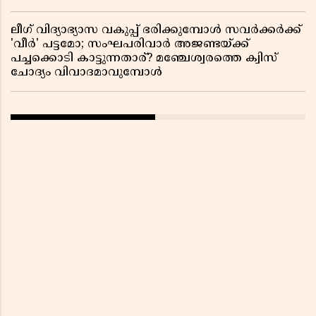
ലീഗ് വിദ്യാഭ്യാസ വകുപ്പ് ഭരിക്കുമ്പോൾ സവർക്കർക്ക്
'വീർ' പട്ടമോ; സംഘപരിവാർ അജണ്ടയ്ക്ക്
പച്ചക്കൊടി കാട്ടുന്നതാര്? മഞ്ചേശ്വരത്തെ ക്വിസ്
ചോദ്യം വിവാദമാവുമ്പോൾ