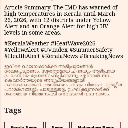
Article Summary: The IMD has warned of
high temperatures in Kerala until March
26, 2026, with 12 districts under Yellow
Alert and an Orange Alert for high UV
levels in some areas.
#KeralaWeather #HeatWave2026
#YellowAlert #UVIndex #SummerSafety
#HealthAlert #KeralaNews #BreakingNews
ഇവിടെ വായനക്കാർക്ക് അഭിപ്രായങ്ങൾ
രേഖപ്പെടുത്താം. സ്വതന്ത്രമായ ചിന്തയും അഭിപ്രായ
പ്രകടനവും പ്രോത്സാഹിപ്പിക്കുന്നു. എന്നാൽ ഇവ
കെവാർത്തയുടെ അഭിപ്രായങ്ങളായി
കണക്കാക്കരുത്. അധിക്ഷേപങ്ങളും വിദ്വേഷ - അശ്ലീല
പരാമർശങ്ങളും പാടുള്ളതല്ല. ലംഘിക്കുന്നവർക്ക്
ശക്തമായ നിയമനടപടി നേരിടേണ്ടി വന്നേക്കാം.
Tags
Kerala News
News
Malayalam News