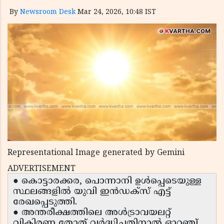
By
Newsroom Desk
Mar 24, 2026, 10:48 IST
Representational Image generated by Gemini
ADVERTISEMENT
● കൊട്ടാരക്കര, പൊന്നാനി ഉൾപ്പെടെയുള്ള
സ്ഥലങ്ങളിൽ യുവി ഇൻഡക്സ് എട്ട്
രേഖപ്പെടുത്തി.
● അന്തരീക്ഷത്തിലെ അൾട്രാവയലറ്റ്
വികിരണ തോത് വർദ്ധിച്ചതിനാൽ ഓറഞ്ച്