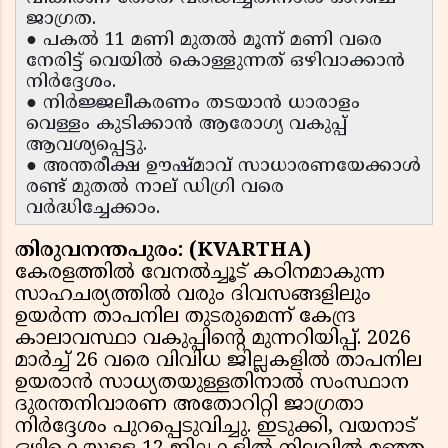
ജാഗ്രത.
● പകൽ 11 മണി മുതൽ മൂന്ന് മണി വരെ
നേരിട്ട് വെയിൽ കൊള്ളുന്നത് ഒഴിവാക്കാൻ
നിർദ്ദേശം.
● നിർജ്ജലീകരണം തടയാൻ ധാരാളം
വെള്ളം കുടിക്കാൻ ആരോഗ്യ വകുപ്പ്
ആവശ്യപ്പെട്ടു.
● അന്തരീക്ഷ ഊഷ്മാവ് സാധാരണയേക്കാൾ
രണ്ട് മുതൽ നാല് ഡിഗ്രി വരെ
വർദ്ധിച്ചേക്കാം.
തിരുവനന്തപുരം: (KVARTHA)
കേരളത്തിൽ വേനൽച്ചൂട് കഠിനമാകുന്ന
സാഹചര്യത്തിൽ വരും ദിവസങ്ങളിലും
ഉയർന്ന താപനില തുടരുമെന്ന് കേന്ദ്ര
കാലാവസ്ഥാ വകുപ്പിന്റെ മുന്നറിയിപ്പ്. 2026
മാർച്ച് 26 വരെ വിവിധ ജില്ലകളിൽ താപനില
ഉയരാൻ സാധ്യതയുള്ളതിനാൽ സംസ്ഥാന
ദുരന്തനിവാരണ അതോറിറ്റി ജാഗ്രതാ
നിർദ്ദേശം പുറപ്പെടുവിച്ചു. ഇടുക്കി, വയനാട്