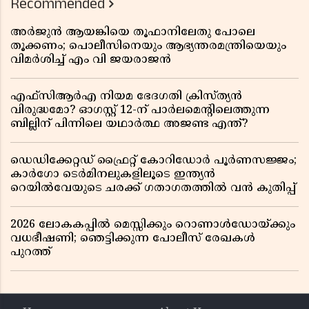
Recommended
അർജുൻ ആയങ്കിയെ തൂഫാനിലേതു പോലെ
തൂക്കണം; പൊലീസിനെയും ആഭ്യന്തരമന്ത്രിയെയും
വിമർശിച്ച് എം വി ജയരാജൻ
എഫ്സിആർഎ നിയമ ഭേദഗതി ക്രിസ്ത്യൻ
വിരുദ്ധമോ? ഓഗസ്റ്റ് 12-ന് പാർലമെന്റിലെത്തുന്ന
ബില്ലിന് പിന്നിലെ യഥാർത്ഥ അജണ്ട എന്ത്?
ഡെഡിക്കേറ്റഡ് ഫ്രൈറ്റ് കോറിഡോർ പൂർണസജ്ജം;
കാർഗോ ടെർമിനലുകളിലൂടെ ഇന്ത്യൻ
റെയിൽവേയുടെ ചരക്ക് ഗതാഗതത്തിൽ വൻ കുതിപ്പ്
2026 ലോകകപ്പിൽ മെസ്സിക്കും റൊണാൾഡോയ്ക്കും
വധഭീഷണി; ഞെട്ടിക്കുന്ന പോലീസ് രേഖകൾ
പുറത്ത്