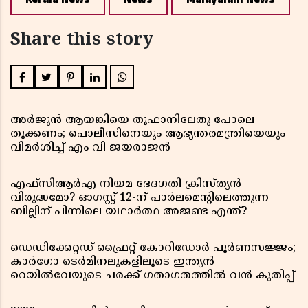
Share this story
അർജുൻ ആയങ്കിയെ തൂഫാനിലേതു പോലെ
തൂക്കണം; പൊലീസിനെയും ആഭ്യന്തരമന്ത്രിയെയും
വിമർശിച്ച് എം വി ജയരാജൻ
എഫ്സിആർഎ നിയമ ഭേദഗതി ക്രിസ്ത്യൻ
വിരുദ്ധമോ? ഓഗസ്റ്റ് 12-ന് പാർലമെന്റിലെത്തുന്ന
ബില്ലിന് പിന്നിലെ യഥാർത്ഥ അജണ്ട എന്ത്?
ഡെഡിക്കേറ്റഡ് ഫ്രൈറ്റ് കോറിഡോർ പൂർണസജ്ജം;
കാർഗോ ടെർമിനലുകളിലൂടെ ഇന്ത്യൻ
റെയിൽവേയുടെ ചരക്ക് ഗതാഗതത്തിൽ വൻ കുതിപ്പ്