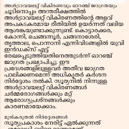
അൾട്രാവയലറ്റ് വികിരണവും ഓറഞ്ച് ജാഗ്രതയും
ചൂടിനൊപ്പം അന്തരീക്ഷത്തിൽ
അൾട്രാവയലറ്റ് വികിരണത്തിന്റെ അളവ്
അപകടകരമായ രീതിയിൽ ഉയർന്നത് വലിയ
ആശങ്കയുണ്ടാക്കുന്നുണ്ട്. കൊട്ടാരക്കര,
കോന്നി, ചെങ്ങന്നൂർ, ചങ്ങനാശേരി,
തൃത്താല, പൊന്നാനി എന്നിവിടങ്ങളിൽ യുവി
ഇൻഡക്സ് എട്ട്
രേഖപ്പെടുത്തിയതിനെത്തുടർന്ന് ഓറഞ്ച്
ജാഗ്രത പ്രഖ്യാപിച്ചു. ഈ
പ്രദേശങ്ങളിലുള്ളവർ അതീവ ജാഗ്രത
പാലിക്കണമെന്ന് അധികൃതർ കർശന
നിർദ്ദേശം നൽകി. സൂര്യനിൽ നിന്നുള്ള
അൾട്രാവയലറ്റ് വികിരണങ്ങൾ
ചർമ്മരോഗങ്ങൾക്കും മറ്റ്
ആരോഗ്യപ്രശ്നങ്ങൾക്കും
കാരണമായേക്കാം.
മുൻകരുതൽ നിർദ്ദേശങ്ങൾ
സൂര്യപ്രകാശം നേരിട്ട് ഏൽക്കുന്നത്