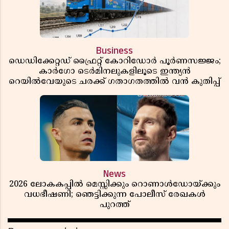
Business
ഡെഡിക്കേറ്റഡ് ഫ്രൈറ്റ് കോറിഡോർ പൂർണസജ്ജം;
കാർഗോ ടെർമിനലുകളിലൂടെ ഇന്ത്യൻ
റെയിൽവേയുടെ ചരക്ക് ഗതാഗതത്തിൽ വൻ കുതിപ്പ്
News
2026 ലോകകപ്പിൽ മെസ്സിക്കും റൊണാൾഡോയ്ക്കും
വധഭീഷണി; ഞെട്ടിക്കുന്ന പോലീസ് രേഖകൾ
പുറത്ത്