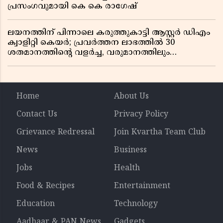
പ്രസംഗവുമായി കെ കെ രാഗേഷ്
ലയനത്തിന് പിന്നാലെ കരുത്തുകാട്ടി ആസ്റ്റർ ഡിഎം
ക്വാളിറ്റി കെയർ; പ്രവർത്തന ലാഭത്തിൽ 30
ശതമാനത്തിൻ്റെ വളർച്ച, വരുമാനത്തിലും
ലാഭത്തിലും വൻ കുതിപ്പ് രേഖപ്പെടുത്തി ആദ്യ പാദ
റിപ്പോർട്ട് പുറത്ത്
Home
About Us
Contact Us
Privacy Policy
Grievance Redressal
Join Kvartha Team Club
News
Business
Jobs
Health
Food & Recipes
Entertainment
Education
Technology
Aadhaar & PAN News
Gadgets