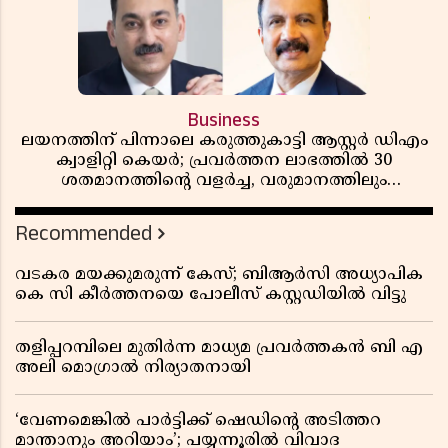
Business
ലയനത്തിന് പിന്നാലെ കരുത്തുകാട്ടി ആസ്റ്റർ ഡിഎം
ക്വാളിറ്റി കെയർ; പ്രവർത്തന ലാഭത്തിൽ 30
ശതമാനത്തിൻ്റെ വളർച്ച, വരുമാനത്തിലും
ലാഭത്തിലും വൻ കുതിപ്പ് രേഖപ്പെടുത്തി ആദ്യ പാദ
റിപ്പോർട്ട് പുറത്ത്
Recommended
വടകര മയക്കുമരുന്ന് കേസ്; ബിആർസി അധ്യാപിക
കെ സി കീർത്തനയെ പോലീസ് കസ്റ്റഡിയിൽ വിട്ടു
തളിപ്പറമ്പിലെ മുതിർന്ന മാധ്യമ പ്രവർത്തകൻ ബി എ
അലി മൊഗ്രാൽ നിര്യാതനായി
‘വേണമെങ്കിൽ പാർട്ടിക്ക് ഷെഡിൻ്റെ അടിത്തറ
മാന്താനും അറിയാം’; പയ്യന്നൂരിൽ വിവാദ