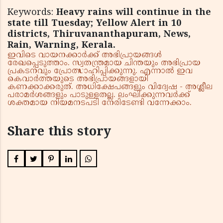
Keywords:
Heavy rains will continue in the
state till Tuesday; Yellow Alert in 10
districts, Thiruvananthapuram, News,
Rain, Warning, Kerala.
ഇവിടെ വായനക്കാർക്ക് അഭിപ്രായങ്ങൾ
രേഖപ്പെടുത്താം. സ്വതന്ത്രമായ ചിന്തയും അഭിപ്രായ
പ്രകടനവും പ്രോത്സാഹിപ്പിക്കുന്നു. എന്നാൽ ഇവ
കെവാർത്തയുടെ അഭിപ്രായങ്ങളായി
കണക്കാക്കരുത്. അധിക്ഷേപങ്ങളും വിദ്വേഷ - അശ്ലീല
പരാമർശങ്ങളും പാടുള്ളതല്ല. ലംഘിക്കുന്നവർക്ക്
ശക്തമായ നിയമനടപടി നേരിടേണ്ടി വന്നേക്കാം.
Share this story