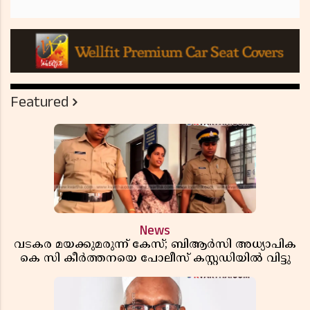
Featured
News
വടകര മയക്കുമരുന്ന് കേസ്; ബിആർസി അധ്യാപിക
കെ സി കീർത്തനയെ പോലീസ് കസ്റ്റഡിയിൽ വിട്ടു