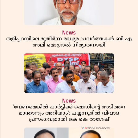
News
തളിപ്പറമ്പിലെ മുതിർന്ന മാധ്യമ പ്രവർത്തകൻ ബി എ
അലി മൊഗ്രാൽ നിര്യാതനായി
News
‘വേണമെങ്കിൽ പാർട്ടിക്ക് ഷെഡിൻ്റെ അടിത്തറ
മാന്താനും അറിയാം’; പയ്യന്നൂരിൽ വിവാദ
പ്രസംഗവുമായി കെ കെ രാഗേഷ്