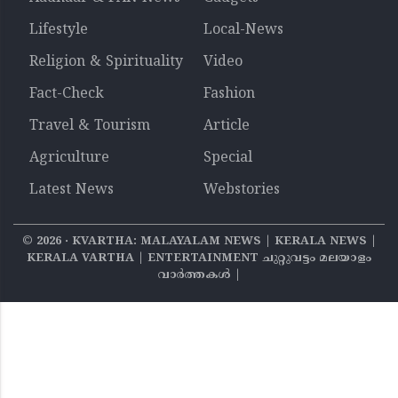
Lifestyle
Local-News
Religion & Spirituality
Video
Fact-Check
Fashion
Travel & Tourism
Article
Agriculture
Special
Latest News
Webstories
©
2026
‧ KVARTHA: MALAYALAM NEWS | KERALA NEWS |
KERALA VARTHA | ENTERTAINMENT ചുറ്റുവട്ടം മലയാളം
വാര്‍ത്തകൾ |