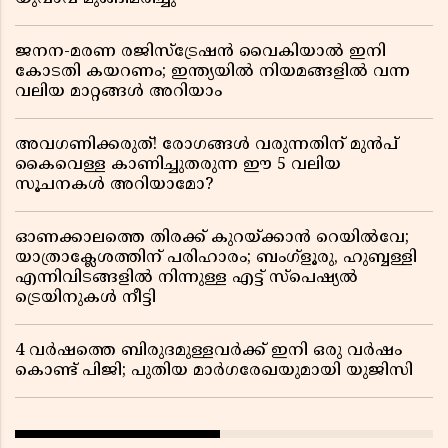
ജനന-മരണ രജിസ്ട്രേഷൻ വൈകിയാൽ ഇനി
കോടതി കയറണം; ഇന്ത്യയിൽ നിയമങ്ങളിൽ വന്ന
വലിയ മാറ്റങ്ങൾ അറിയാം
അവഗണിക്കരുത്! രോഗങ്ങൾ വരുന്നതിന് മുൻപ്
കൈവെള്ള കാണിച്ചുതരുന്ന ഈ 5 വലിയ
സൂചനകൾ അറിയാമോ?
ഓണക്കാലത്തെ തിരക്ക് കുറയ്ക്കാൻ റെയിൽവേ;
യാത്രാക്ലേശത്തിന് പരിഹാരം; ബംഗ്ളൂരു, ഹുബ്ബള്ളി
എന്നിവിടങ്ങളിൽ നിന്നുള്ള എട്ട് സ്പെഷ്യൽ
ട്രെയിനുകൾ നീട്ടി
4 വർഷത്തെ ബിരുദമുള്ളവർക്ക് ഇനി ഒരു വർഷം
കൊണ്ട് പിജി; പുതിയ മാർഗരേഖയുമായി യുജിസി