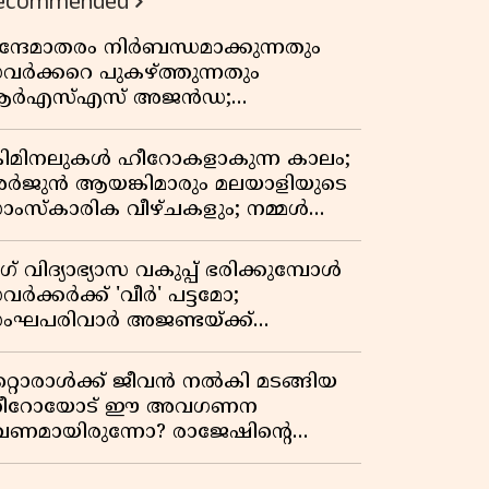
ecommended
ന്ദേമാതരം നിർബന്ധമാക്കുന്നതും
വർക്കറെ പുകഴ്ത്തുന്നതും
ർഎസ്എസ് അജൻഡ;
ർക്കാരിനെതിരെ പിണറായി വിജയൻ
്രിമിനലുകൾ ഹീറോകളാകുന്ന കാലം;
ർജുൻ ആയങ്കിമാരും മലയാളിയുടെ
ാംസ്കാരിക വീഴ്ചകളും; നമ്മൾ
ങ്ങോട്ടാണ് പോകുന്നത്
ഗ് വിദ്യാഭ്യാസ വകുപ്പ് ഭരിക്കുമ്പോൾ
വർക്കർക്ക് 'വീർ' പട്ടമോ;
ംഘപരിവാർ അജണ്ടയ്ക്ക്
്ചക്കൊടി കാട്ടുന്നതാര്?
ഞ്ചേശ്വരത്തെ ക്വിസ് ചോദ്യം
റ്റൊരാൾക്ക് ജീവൻ നൽകി മടങ്ങിയ
ിവാദമാവുമ്പോൾ
ീറോയോട് ഈ അവഗണന
േണമായിരുന്നോ? രാജേഷിൻ്റെ
ൗതിക ശരീരത്തോടുള്ള അനാദരവിൽ
ളിപ്പടരുന്ന ജനരോഷവും പാഠവും