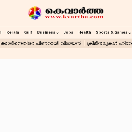
d
Kerala
Gulf
Business
Jobs
Health
Sports & Games