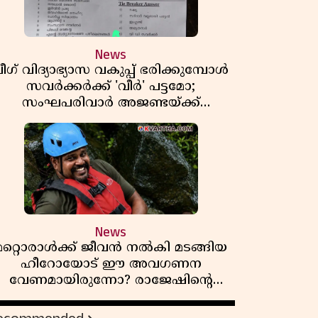
News
ീഗ് വിദ്യാഭ്യാസ വകുപ്പ് ഭരിക്കുമ്പോൾ
സവർക്കർക്ക് 'വീർ' പട്ടമോ;
സംഘപരിവാർ അജണ്ടയ്ക്ക്
പച്ചക്കൊടി കാട്ടുന്നതാര്?
മഞ്ചേശ്വരത്തെ ക്വിസ് ചോദ്യം
വിവാദമാവുമ്പോൾ
News
മറ്റൊരാൾക്ക് ജീവൻ നൽകി മടങ്ങിയ
ഹീറോയോട് ഈ അവഗണന
വേണമായിരുന്നോ? രാജേഷിൻ്റെ
ൗതിക ശരീരത്തോടുള്ള അനാദരവിൽ
ആളിപ്പടരുന്ന ജനരോഷവും പാഠവും