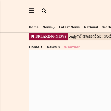
Home
News
Latest News
National
Worl
Home
News
Weather