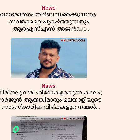
News
വന്ദേമാതരം നിർബന്ധമാക്കുന്നതും
സവർക്കറെ പുകഴ്ത്തുന്നതും
ആർഎസ്എസ് അജൻഡ;
ർക്കാരിനെതിരെ പിണറായി വിജയൻ
News
്രിമിനലുകൾ ഹീറോകളാകുന്ന കാലം;
ർജുൻ ആയങ്കിമാരും മലയാളിയുടെ
സാംസ്കാരിക വീഴ്ചകളും; നമ്മൾ
എങ്ങോട്ടാണ് പോകുന്നത്