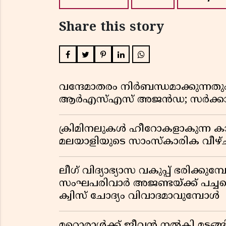
Share this story
വന്ദേമാതരം നിർബന്ധമാക്കുന്നതു
ആർഎസ്എസ് അജൻഡ; സർക്കാര
ക്രിമിനലുകൾ ഹീറോകളാകുന്ന ക
മലയാളിയുടെ സാംസ്കാരിക വീഴ്ച
ലീഗ് വിദ്യാഭ്യാസ വകുപ്പ് ഭരിക്കുമ
സംഘപരിവാർ അജണ്ടയ്ക്ക് പച്ചക്ക
ക്വിസ് ചോദ്യം വിവാദമാവുമ്പോൾ
മറ്റൊരാൾക്ക് ജീവൻ നൽകി മ