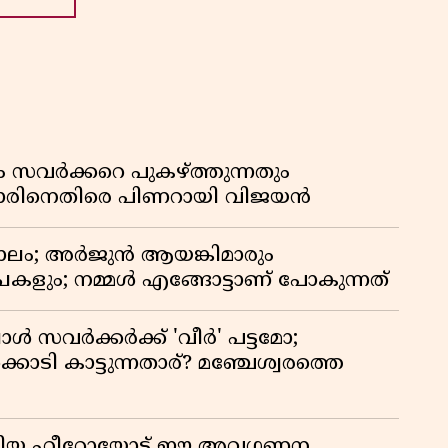
ം സവർക്കറെ പുകഴ്ത്തുന്നതും
ിനെതിരെ പിണറായി വിജയൻ
ാലം; അർജുൻ ആയങ്കിമാരും
കളും; നമ്മൾ എങ്ങോട്ടാണ് പോകുന്നത്
്പോൾ സവർക്കർക്ക് 'വീർ' പട്ടമോ;
ൊടി കാട്ടുന്നതാര്? മഞ്ചേശ്വരത്തെ
ടങ്ങിയ ഹീറോയോട് ഈ അവഗണന