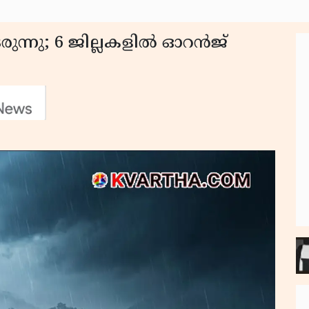
ുന്നു; 6 ജില്ലകളിൽ ഓറൻജ്