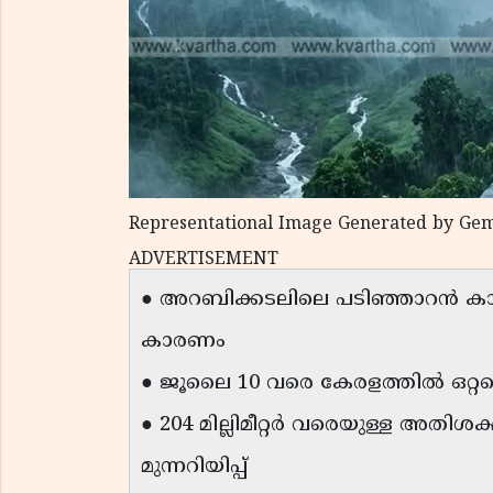
Representational Image Generated by Gem
ADVERTISEMENT
● അറബിക്കടലിലെ പടിഞ്ഞാറൻ കാറ്റ
കാരണം
● ജൂലൈ 10 വരെ കേരളത്തിൽ ഒറ്റപ്പ
● 204 മില്ലിമീറ്റർ വരെയുള്ള അതിശക
മുന്നറിയിപ്പ്