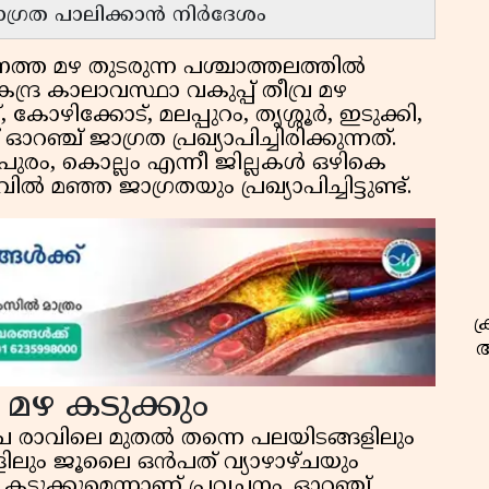
ാഗ്രത പാലിക്കാൻ നിർദേശം
ത്ത മഴ തുടരുന്ന പശ്ചാത്തലത്തിൽ
ദ്ര കാലാവസ്ഥാ വകുപ്പ് തീവ്ര മഴ
ട്, കോഴിക്കോട്, മലപ്പുറം, തൃശ്ശൂർ, ഇടുക്കി,
സ
്ച് ജാഗ്രത പ്രഖ്യാപിച്ചിരിക്കുന്നത്.
ുരം, കൊല്ലം എന്നീ ജില്ലകൾ ഒഴികെ
ൽ മഞ്ഞ ജാഗ്രതയും പ്രഖ്യാപിച്ചിട്ടുണ്ട്.
ക
അ
മഴ കടുക്കും
ച രാവിലെ മുതൽ തന്നെ പലയിടങ്ങളിലും
ളിലും ജൂലൈ ഒൻപത് വ്യാഴാഴ്ചയും
ടുക്കുമെന്നാണ് പ്രവചനം. ഓറഞ്ച്