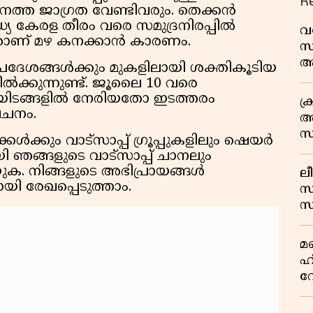
R
നത്ത ജാഗ്രത വേണ്ടിവരും. തെക്കൻ
്യ കേരള തീരം വരെ സമുദ്രനിരപ്പിൽ
വ
്നതാണ് മഴ കനക്കാൻ കാരണം.
സ
ആ
്രദേശങ്ങൾക്കും മുകളിലായി ശക്തികൂടിയ
സ
ൽക്കുന്നുണ്ട്. ജൂലൈ 10 വരെ
ട്ടയിടങ്ങളിൽ നേരിയതോ ഇടത്തരം
ക
വചനം.
അ
സ
ൾക്കും വാട്സാപ്പ് ഗ്രൂപ്പുകളിലും ഷെയർ
എ
 ഞങ്ങളുടെ വാട്സാപ്പ് ചാനലും
ക. നിങ്ങളുടെ അഭിപ്രായങ്ങൾ
ലീ
യി രേഖപ്പെടുത്താം.
സ
സ
പച
മ
മ
വ
ഹ
വ
ഭ
ആ