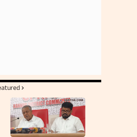
eatured