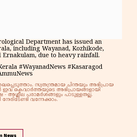
rological Department has issued an
erala, including Wayanad, Kozhikode,
 Ernakulam, due to heavy rainfall.
DKerala #WayanadNews #Kasaragod
 #AmmuNews
്പെടുത്താം. സ്വതന്ത്രമായ ചിന്തയും അഭിപ്രായ
്നാൽ ഇവ കെവാർത്തയുടെ അഭിപ്രായങ്ങളായി
 - അശ്ലീല പരാമർശങ്ങളും പാടുള്ളതല്ല.
നേരിടേണ്ടി വന്നേക്കാം.
m News