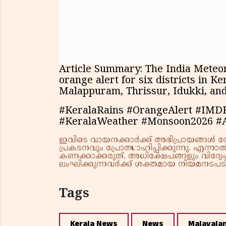
Article Summary: The India Meteo
orange alert for six districts in K
Malappuram, Thrissur, Idukki, and
#KeralaRains #OrangeAlert #IM
#KeralaWeather #Monsoon2026
ഇവിടെ വായനക്കാർക്ക് അഭിപ്രായങ്ങൾ രേഖപ
പ്രകടനവും പ്രോത്സാഹിപ്പിക്കുന്നു. എന
കണക്കാക്കരുത്. അധിക്ഷേപങ്ങളും വിദ്വേഷ
ലംഘിക്കുന്നവർക്ക് ശക്തമായ നിയമനടപടി 
Tags
Kerala News
News
Malayala