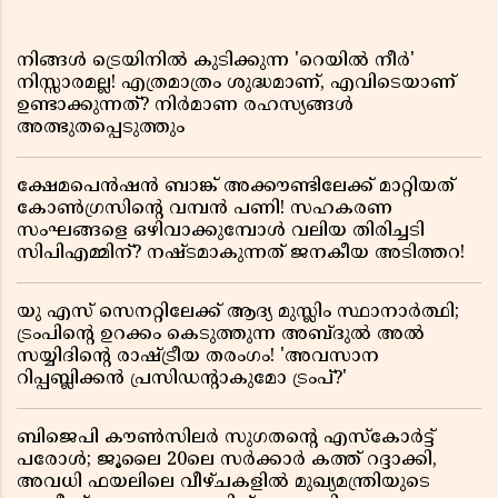
നിങ്ങൾ ട്രെയിനിൽ കുടിക്കുന്ന 'റെയിൽ നീർ'
നിസ്സാരമല്ല! എത്രമാത്രം ശുദ്ധമാണ്, എവിടെയാണ്
ഉണ്ടാക്കുന്നത്? നിർമാണ രഹസ്യങ്ങൾ
അത്ഭുതപ്പെടുത്തും
ക്ഷേമപെൻഷൻ ബാങ്ക് അക്കൗണ്ടിലേക്ക് മാറ്റിയത്
കോൺഗ്രസിന്റെ വമ്പൻ പണി! സഹകരണ
സംഘങ്ങളെ ഒഴിവാക്കുമ്പോൾ വലിയ തിരിച്ചടി
സിപിഎമ്മിന്? നഷ്ടമാകുന്നത് ജനകീയ അടിത്തറ!
യു എസ് സെനറ്റിലേക്ക് ആദ്യ മുസ്ലിം സ്ഥാനാർത്ഥി;
ട്രംപിന്റെ ഉറക്കം കെടുത്തുന്ന അബ്ദുൽ അൽ
സയ്യിദിന്റെ രാഷ്ട്രീയ തരംഗം! 'അവസാന
റിപ്പബ്ലിക്കൻ പ്രസിഡന്റാകുമോ ട്രംപ്?'
ബിജെപി കൗൺസിലർ സുഗതന്റെ എസ്‌കോർട്ട്
പരോൾ; ജൂലൈ 20ലെ സർക്കാർ കത്ത് റദ്ദാക്കി,
അവധി ഫയലിലെ വീഴ്ചകളിൽ മുഖ്യമന്ത്രിയുടെ