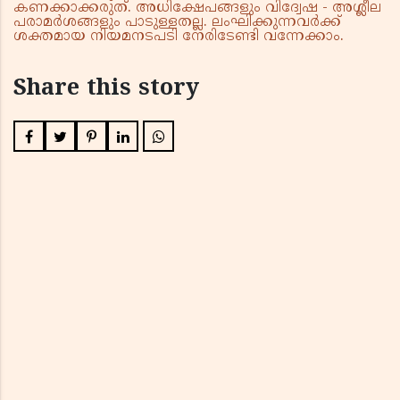
കണക്കാക്കരുത്. അധിക്ഷേപങ്ങളും വിദ്വേഷ - അശ്ലീല
പരാമർശങ്ങളും പാടുള്ളതല്ല. ലംഘിക്കുന്നവർക്ക്
ശക്തമായ നിയമനടപടി നേരിടേണ്ടി വന്നേക്കാം.
Share this story