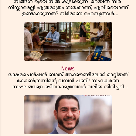
നിങ്ങൾ ട്രെയിനിൽ കുടിക്കുന്ന 'റെയിൽ നീർ'
നിസ്സാരമല്ല! എത്രമാത്രം ശുദ്ധമാണ്, എവിടെയാണ്
ഉണ്ടാക്കുന്നത്? നിർമാണ രഹസ്യങ്ങൾ
അത്ഭുതപ്പെടുത്തും
News
ക്ഷേമപെൻഷൻ ബാങ്ക് അക്കൗണ്ടിലേക്ക് മാറ്റിയത്
കോൺഗ്രസിന്റെ വമ്പൻ പണി! സഹകരണ
സംഘങ്ങളെ ഒഴിവാക്കുമ്പോൾ വലിയ തിരിച്ചടി
സിപിഎമ്മിന്? നഷ്ടമാകുന്നത് ജനകീയ അടിത്തറ!