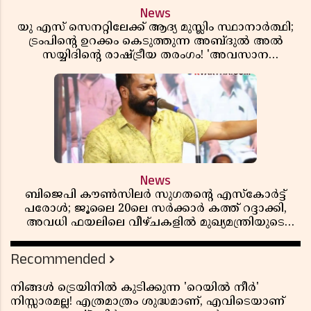
News
യു എസ് സെനറ്റിലേക്ക് ആദ്യ മുസ്ലിം സ്ഥാനാർത്ഥി;
ട്രംപിന്റെ ഉറക്കം കെടുത്തുന്ന അബ്ദുൽ അൽ
സയ്യിദിന്റെ രാഷ്ട്രീയ തരംഗം! 'അവസാന
റിപ്പബ്ലിക്കൻ പ്രസിഡന്റാകുമോ ട്രംപ്?'
News
ബിജെപി കൗൺസിലർ സുഗതന്റെ എസ്‌കോർട്ട്
പരോൾ; ജൂലൈ 20ലെ സർക്കാർ കത്ത് റദ്ദാക്കി,
അവധി ഫയലിലെ വീഴ്ചകളിൽ മുഖ്യമന്ത്രിയുടെ
ഓഫീസ് അന്വേഷണത്തിന് ഉത്തരവിട്ടു
Recommended
നിങ്ങൾ ട്രെയിനിൽ കുടിക്കുന്ന 'റെയിൽ നീർ'
നിസ്സാരമല്ല! എത്രമാത്രം ശുദ്ധമാണ്, എവിടെയാണ്