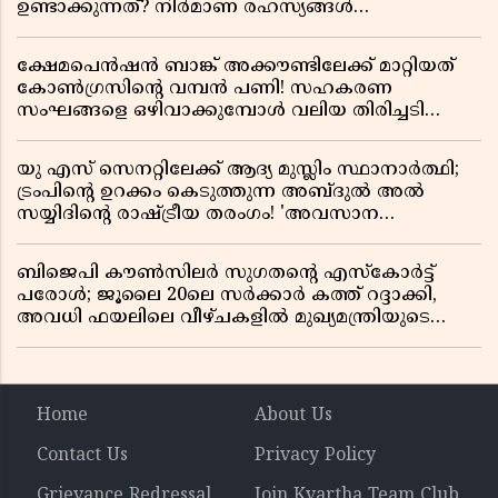
ഉണ്ടാക്കുന്നത്? നിർമാണ രഹസ്യങ്ങൾ
അത്ഭുതപ്പെടുത്തും
ക്ഷേമപെൻഷൻ ബാങ്ക് അക്കൗണ്ടിലേക്ക് മാറ്റിയത്
കോൺഗ്രസിന്റെ വമ്പൻ പണി! സഹകരണ
സംഘങ്ങളെ ഒഴിവാക്കുമ്പോൾ വലിയ തിരിച്ചടി
സിപിഎമ്മിന്? നഷ്ടമാകുന്നത് ജനകീയ അടിത്തറ!
യു എസ് സെനറ്റിലേക്ക് ആദ്യ മുസ്ലിം സ്ഥാനാർത്ഥി;
ട്രംപിന്റെ ഉറക്കം കെടുത്തുന്ന അബ്ദുൽ അൽ
സയ്യിദിന്റെ രാഷ്ട്രീയ തരംഗം! 'അവസാന
റിപ്പബ്ലിക്കൻ പ്രസിഡന്റാകുമോ ട്രംപ്?'
ബിജെപി കൗൺസിലർ സുഗതന്റെ എസ്‌കോർട്ട്
പരോൾ; ജൂലൈ 20ലെ സർക്കാർ കത്ത് റദ്ദാക്കി,
അവധി ഫയലിലെ വീഴ്ചകളിൽ മുഖ്യമന്ത്രിയുടെ
ഓഫീസ് അന്വേഷണത്തിന് ഉത്തരവിട്ടു
Home
About Us
Contact Us
Privacy Policy
Grievance Redressal
Join Kvartha Team Club