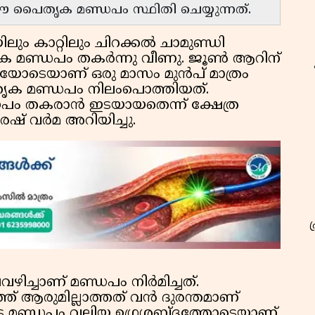
 പൈതൃക മണ്ഡപം സ്ഥിതി ചെയ്യുന്നത്.
ും കാറ്റിലും ചിറക്കൽ ചാമുണ്ഡി
തൃക മണ്ഡപം തകർന്നു വീണു. ജൂൺ ആറിന്
യോടെയാണ് ഒരു മാസം മുൻപ് മാത്രം
ൃക മണ്ഡപം നിലംപൊത്തിയത്.
ഡപം തകരാൻ ഇടയായതെന്ന് ക്ഷേത്ര
ഷ് വർമ അറിയിച്ചു.
ലവഴിച്ചാണ് മണ്ഡപം നിർമിച്ചത്.
 ആരുമില്ലാത്തത് വൻ ദുരന്തമാണ്
െടെ മണ്ഡപം വലിയ ഉഗ്രശബ്ദത്തോടെയാണ്