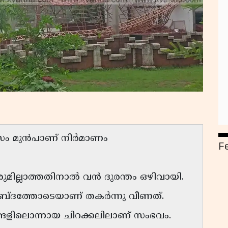
മാസം മുൻപാണ് നിർമാണം
F
ില്ലാത്തതിനാൽ വൻ ദുരന്തം ഒഴിവായി.
രശബ്ദത്തോടെയാണ് തകർന്നു വീണത്.
ങ്ങളിലൊന്നായ ചിറക്കലിലാണ് സംഭവം.