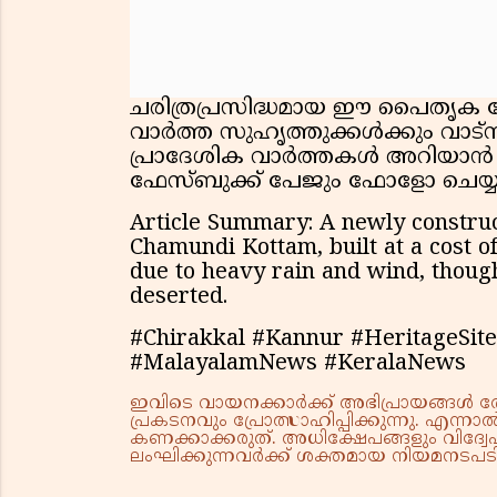
ചരിത്രപ്രസിദ്ധമായ ഈ പൈതൃക കേ
വാർത്ത സുഹൃത്തുക്കൾക്കും വാട്സാ
പ്രാദേശിക വാർത്തകൾ അറിയാൻ ഞ
ഫേസ്ബുക്ക് പേജും ഫോളോ ചെയ്
Article Summary: A newly construc
Chamundi Kottam, built at a cost o
due to heavy rain and wind, thoug
deserted.
#Chirakkal #Kannur #HeritageSit
#MalayalamNews #KeralaNews
ഇവിടെ വായനക്കാർക്ക് അഭിപ്രായങ്ങൾ രേഖപ
പ്രകടനവും പ്രോത്സാഹിപ്പിക്കുന്നു. എന
കണക്കാക്കരുത്. അധിക്ഷേപങ്ങളും വിദ്വേഷ
ലംഘിക്കുന്നവർക്ക് ശക്തമായ നിയമനടപടി 