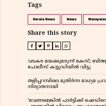
Tags
Kerala News
News
Malayala
Share this story
വടകര മയക്കുമരുന്ന് കേസ്; ബ
പോലീസ് കസ്റ്റഡിയിൽ വിട്ടു
തളിപ്പറമ്പിലെ മുതിർന്ന മാധ്യ
നിര്യാതനായി
‘വേണമെങ്കിൽ പാർട്ടിക്ക് ഷെഡിൻ്