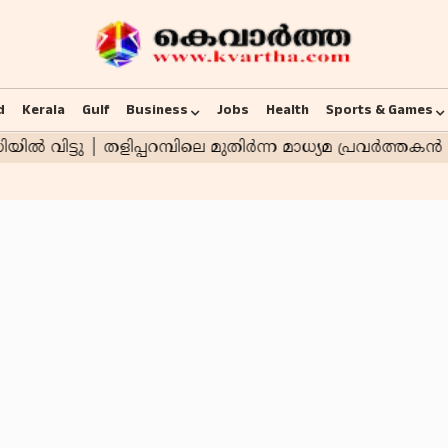
d
Kerala
Gulf
Business
Jobs
Health
Sports & Games