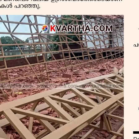
ികൾ പറഞ്ഞു.
പ