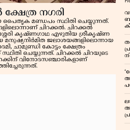
R
 ക്ഷേത്ര നഗരി
വ
ബ
പൈതൃക മണ്ഡപം സ്ഥിതി ചെയ്യുന്നത്.
ക
്ങളിലൊന്നാണ് ചിറക്കൽ. ചിറക്കൽ
വി
ുശ്ശേരി കൃഷ്ണഗാഥ എഴുതിയ ശ്രീകൃഷ്ണ
ലിയ മനുഷ്യനിർമിത ജലാശയങ്ങളിലൊന്നായ
തള
ി, ചാമുണ്ഡി കോട്ടം ക്ഷേത്രം
പ
ഥിതി ചെയ്യുന്നത്. ചിറക്കൽ ചിറയുടെ
ന
്കിന് വിനോദസഞ്ചാരികളാണ്
ച്ചേരുന്നത്.
‘
അ
പ
ക
ല
ആ
പ
ശ
വ