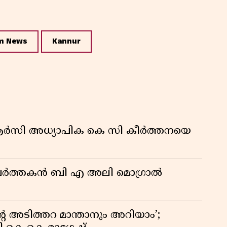
m News
Kannur
ിആർസി അധ്യാപിക കെ സി കീർത്തനയെ
മ പ്രവർത്തകൻ ബി എ അലി മൊഗ്രാൽ
റെ അടിത്തറ മാന്താനും അറിയാം’;