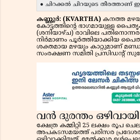
● ചിറക്കൽ ചിറയുടെ തീരത്താണ് ഈ
കണ്ണൂർ: (KVARTHA)
കനത്ത മഴയില
കോട്ടത്തിൻ്റെ ഭാഗമായുള്ള പൈ
(ശനിയാഴ്ച) രാവിലെ പതിനൊന്നര
നിർമാണം പൂർത്തിയാക്കിയ പൈത
ശക്തമായ മഴയും കാറ്റുമാണ് മണ്
സംരക്ഷണ സമിതി പ്രസിഡൻ്റ് സുരേ
വൻ ദുരന്തം ഒഴിവായി
ക്ഷേത്ര കമ്മിറ്റി 25 ലക്ഷം രൂപ ചെ
അപകടസമയത്ത് പരിസര പ്രദേശത്ത്
ഒഴിവാക്കിയത്. മേൽക്കൂര ഉൾപ്പ