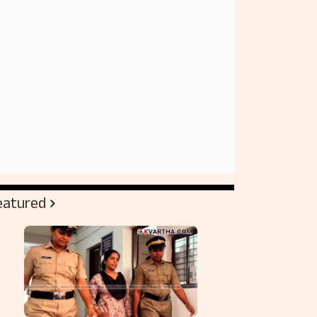
eatured