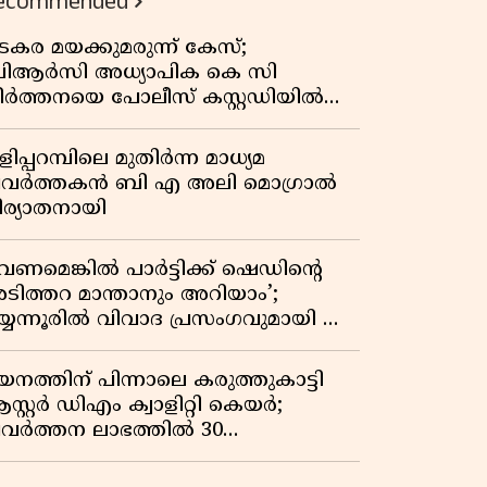
ecommended
കുതിപ്പ് രേഖപ്പെടുത്തി ആദ്യ പാദ
റിപ്പോർട്ട് പുറത്ത്
ടകര മയക്കുമരുന്ന് കേസ്;
ിആർസി അധ്യാപിക കെ സി
ീർത്തനയെ പോലീസ് കസ്റ്റഡിയിൽ
ട്ടു
ിപ്പറമ്പിലെ മുതിർന്ന മാധ്യമ
്രവർത്തകൻ ബി എ അലി മൊഗ്രാൽ
ിര്യാതനായി
വേണമെങ്കിൽ പാർട്ടിക്ക് ഷെഡിൻ്റെ
ടിത്തറ മാന്താനും അറിയാം’;
യ്യന്നൂരിൽ വിവാദ പ്രസംഗവുമായി കെ
െ രാഗേഷ്
യനത്തിന് പിന്നാലെ കരുത്തുകാട്ടി
സ്റ്റർ ഡിഎം ക്വാളിറ്റി കെയർ;
്രവർത്തന ലാഭത്തിൽ 30
തമാനത്തിൻ്റെ വളർച്ച,
രുമാനത്തിലും ലാഭത്തിലും വൻ