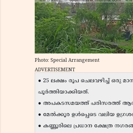
Photo: Special Arrangement
ADVERTISEMENT
● 25 ലക്ഷം രൂപ ചെലവഴിച്ച് ഒരു 
പൂർത്തിയാക്കിയത്.
● അപകടസമയത്ത് പരിസരത്ത് ആരുമ
● മേൽക്കൂര ഉൾപ്പെടെ വലിയ ഉഗ്
● കണ്ണൂരിലെ പ്രധാന ക്ഷേത്ര നഗര