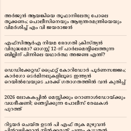
അർജുൻ ആയങ്കിയെ തൂഫാനിലേതു പോലെ
തൂക്കണം; പൊലീസിനെയും ആഭ്യന്തരമന്ത്രിയെയും
വിമർശിച്ച് എം വി ജയരാജൻ
എഫ്സിആർഎ നിയമ ഭേദഗതി ക്രിസ്ത്യൻ
വിരുദ്ധമോ? ഓഗസ്റ്റ് 12-ന് പാർലമെന്റിലെത്തുന്ന
ബില്ലിന് പിന്നിലെ യഥാർത്ഥ അജണ്ട എന്ത്?
ഡെഡിക്കേറ്റഡ് ഫ്രൈറ്റ് കോറിഡോർ പൂർണസജ്ജം;
കാർഗോ ടെർമിനലുകളിലൂടെ ഇന്ത്യൻ
റെയിൽവേയുടെ ചരക്ക് ഗതാഗതത്തിൽ വൻ കുതിപ്പ്
2026 ലോകകപ്പിൽ മെസ്സിക്കും റൊണാൾഡോയ്ക്കും
വധഭീഷണി; ഞെട്ടിക്കുന്ന പോലീസ് രേഖകൾ
പുറത്ത്
റിട്ടയർ ചെയ്ത ഉടൻ പി എഫ് തുക മുഴുവൻ
പിൻവലിക്കാൻ നിൽക്കരുത്; പണം കൂടുതൽ