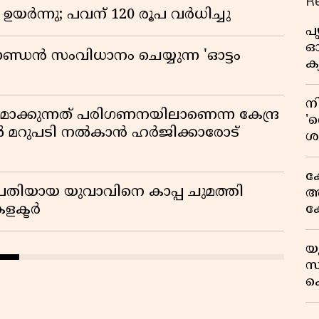
R
ഉയർന്നു; പവന് 120 രൂപ വര്‍ധിച്ചു
പ
ഓഗ
ാണ്ഡൻ സംവിധാനം ചെയ്യുന്ന 'ഓട്ടം
ക്
ന
ിതമാക്കുന്നത് പരിഗണനയിലാണെന്ന കേന്ദ്ര
'റ
ിൽ മറുപടി നൽകാൻ ഹർജിക്കാരോട്
ശ
ഉ
അ
ക
രതിയായ യുവാവിനെ കാപ്പ ചുമത്തി
അക
ക
കളക്ടർ
സ
ഒ
യ
സ
സ്
അ
ക
സയ
'