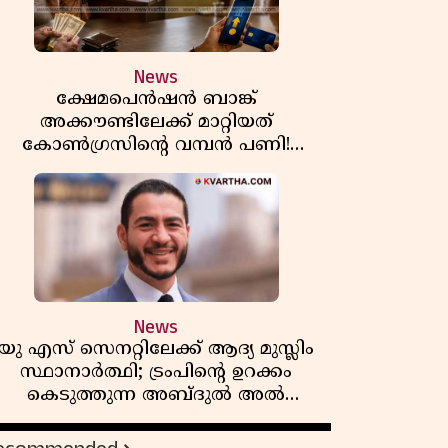
News
ക്ഷേമപെൻഷൻ ബാങ്ക്
അക്കൗണ്ടിലേക്ക് മാറ്റിയത്
കോൺഗ്രസിന്റെ വമ്പൻ പണി!
സഹകരണ സംഘങ്ങളെ
ഒഴിവാക്കുമ്പോൾ വലിയ തിരിച്ചടി
ിപിഎമ്മിന്? നഷ്ടമാകുന്നത് ജനകീയ
അടിത്തറ!
News
യു എസ് സെനറ്റിലേക്ക് ആദ്യ മുസ്ലിം
സ്ഥാനാർത്ഥി; ട്രംപിന്റെ ഉറക്കം
കെടുത്തുന്ന അബ്ദുൽ അൽ
സയ്യിദിന്റെ രാഷ്ട്രീയ തരംഗം!
'അവസാന റിപ്പബ്ലിക്കൻ