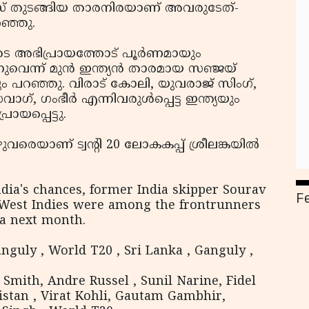
‌സ് തുടങ്ങിയ താരനിരയാണ് അവരുടേത്-
ഞ്ഞു.
െ അഭിപ്രായത്തോട് പൂര്‍ണമായും
ുവെന്ന് മുന്‍ ഇന്ത്യന്‍ താരമായ സഞ്ജയ്
ും പറഞ്ഞു. വിരാട് കോലി, യുവരാജ് സിംഗ്,
്, ഗംഭീര്‍ എന്നിവരുള്‍പ്പെട്ട ഇന്ത്യയും
യപ്പെട്ടു.
വരെയാണ് ട്വന്റി 20 ലോകകപ്പ് ശ്രീലങ്കയില്‍
dia's chances, former India skipper Sourav
F
West Indies were among the frontrunners
nka next month.
nguly , World T20 , Sri Lanka , Ganguly ,
Smith, Andre Russel , Sunil Narine, Fidel
stan , Virat Kohli, Gautam Gambhir,