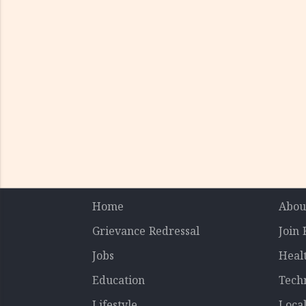
Home
Abou
Grievance Redressal
Join
Jobs
Heal
Education
Tech
Lifestyle
Loca