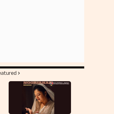
eatured