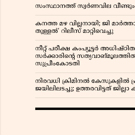
സംസ്ഥാനത്ത് സ്വര്‍ണവില വീണ്ടും 
കനത്ത മഴ വില്ലനായി; ജി മാർത്ത
തുള്ളൽ' റിലീസ് മാറ്റിവെച്ചു
നീറ്റ് പരീക്ഷ കംപ്യൂട്ടർ അധിഷ്ഠ
സർക്കാരിൻ്റെ സത്യവാങ്മൂലത്ത
സുപ്രീംകോടതി
നിരവധി ക്രിമിനൽ കേസുകളിൽ പ്
ജയിലിലടച്ചു; ഉത്തരവിട്ടത് ജില്ലാ 