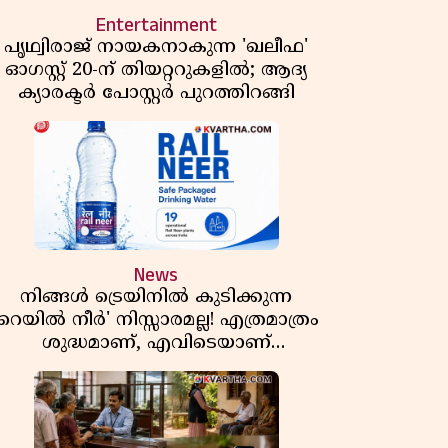
Entertainment
പൃഥ്വിരാജ് നായകനാകുന്ന 'ഖലീഫ'
ഓഗസ്റ്റ് 20-ന് തിയറ്ററുകളിൽ; ആദ്യ
ക്യാരക്ടർ പോസ്റ്റർ പുറത്തിറങ്ങി
News
നിങ്ങൾ ട്രെയിനിൽ കുടിക്കുന്ന
'റെയിൽ നീർ' നിസ്സാരമല്ല! എത്രമാത്രം
ശുദ്ധമാണ്, എവിടെയാണ്
ണ്ടാക്കുന്നത്? നിർമാണ രഹസ്യങ്ങൾ
അത്ഭുതപ്പെടുത്തും