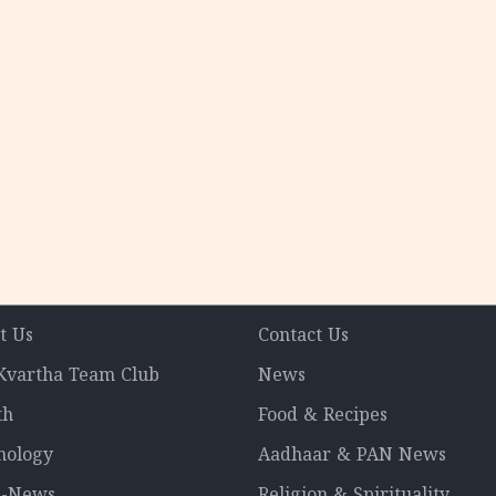
പ്
t Us
Contact Us
 Kvartha Team Club
News
th
Food & Recipes
nology
Aadhaar & PAN News
l-News
Religion & Spirituality