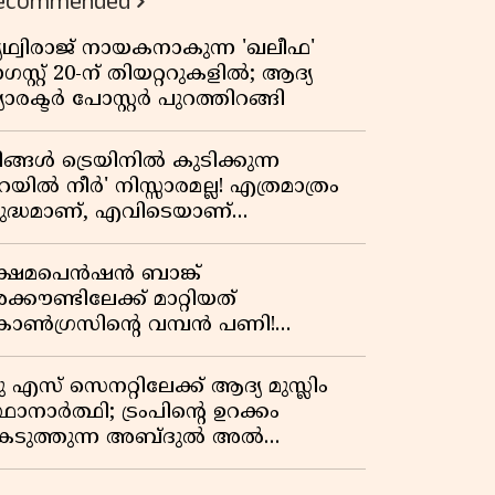
ecommended
പ്രസിഡന്റാകുമോ ട്രംപ്?'
ൃഥ്വിരാജ് നായകനാകുന്ന 'ഖലീഫ'
സ്റ്റ് 20-ന് തിയറ്ററുകളിൽ; ആദ്യ
യാരക്ടർ പോസ്റ്റർ പുറത്തിറങ്ങി
ിങ്ങൾ ട്രെയിനിൽ കുടിക്കുന്ന
െയിൽ നീർ' നിസ്സാരമല്ല! എത്രമാത്രം
ുദ്ധമാണ്, എവിടെയാണ്
ണ്ടാക്കുന്നത്? നിർമാണ രഹസ്യങ്ങൾ
ത്ഭുതപ്പെടുത്തും
്ഷേമപെൻഷൻ ബാങ്ക്
്കൗണ്ടിലേക്ക് മാറ്റിയത്
ോൺഗ്രസിന്റെ വമ്പൻ പണി!
ഹകരണ സംഘങ്ങളെ
ഴിവാക്കുമ്പോൾ വലിയ തിരിച്ചടി
ു എസ് സെനറ്റിലേക്ക് ആദ്യ മുസ്ലിം
ിപിഎമ്മിന്? നഷ്ടമാകുന്നത് ജനകീയ
ഥാനാർത്ഥി; ട്രംപിന്റെ ഉറക്കം
ടിത്തറ!
െടുത്തുന്ന അബ്ദുൽ അൽ
്യിദിന്റെ രാഷ്ട്രീയ തരംഗം!
അവസാന റിപ്പബ്ലിക്കൻ