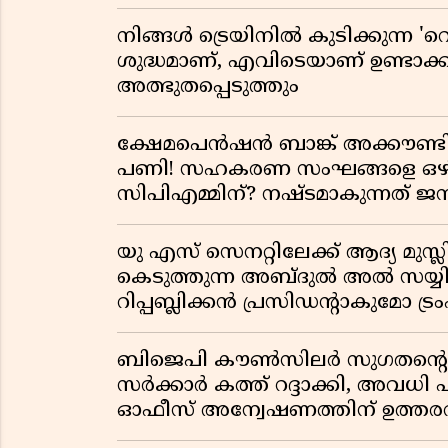
നിങ്ങൾ ട്രെയിനിൽ കുടിക്കുന്ന 'റെ
ശുദ്ധമാണ്, എവിടെയാണ് ഉണ്ടാക്
അത്ഭുതപ്പെടുത്തും
ക്ഷേമപെൻഷൻ ബാങ്ക് അക്കൗണ്ടില
പണി! സഹകരണ സംഘങ്ങളെ ഒഴിവാ
സിപിഎമ്മിന്? നഷ്ടമാകുന്നത് 
യു എസ് സെനറ്റിലേക്ക് ആദ്യ മുസ്ലി
കെടുത്തുന്ന അബ്ദുൽ അൽ സയ്യി
റിപ്പബ്ലിക്കൻ പ്രസിഡന്റാകുമോ ട്രംപ
ബിജെപി കൗൺസിലർ സുഗതന്റെ 
സർക്കാർ കത്ത് റദ്ദാക്കി, അവധി 
ഓഫീസ് അന്വേഷണത്തിന് ഉത്തരവി