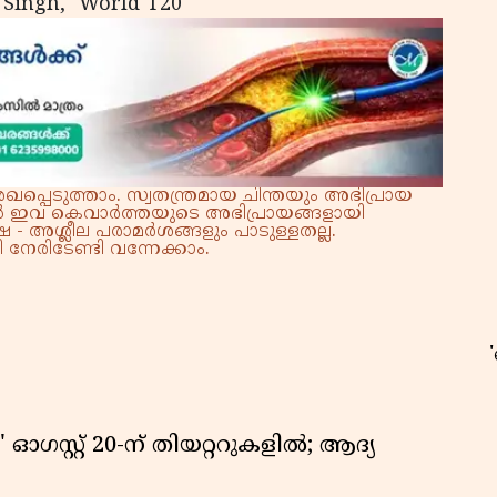
 Singh, World T20
്പെടുത്താം. സ്വതന്ത്രമായ ചിന്തയും അഭിപ്രായ
്നാൽ ഇവ കെവാർത്തയുടെ അഭിപ്രായങ്ങളായി
 - അശ്ലീല പരാമർശങ്ങളും പാടുള്ളതല്ല.
നേരിടേണ്ടി വന്നേക്കാം.
ഉ
ഗസ്റ്റ് 20-ന് തിയറ്ററുകളിൽ; ആദ്യ