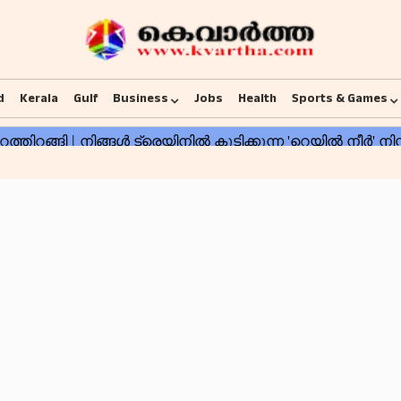
d
Kerala
Gulf
Business
Jobs
Health
Sports & Games