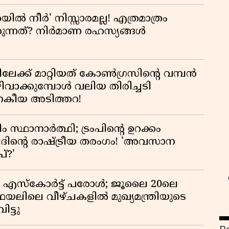
യിൽ നീർ' നിസ്സാരമല്ല! എത്രമാത്രം
കുന്നത്? നിർമാണ രഹസ്യങ്ങൾ
േക്ക് മാറ്റിയത് കോൺഗ്രസിന്റെ വമ്പൻ
ക്കുമ്പോൾ വലിയ തിരിച്ചടി
ജനകീയ അടിത്തറ!
സ
ം സ്ഥാനാർത്ഥി; ട്രംപിന്റെ ഉറക്കം
ദിന്റെ രാഷ്ട്രീയ തരംഗം! 'അവസാന
്?'
എസ്‌കോർട്ട് പരോൾ; ജൂലൈ 20ലെ
ഫയലിലെ വീഴ്ചകളിൽ മുഖ്യമന്ത്രിയുടെ
ട്ടു