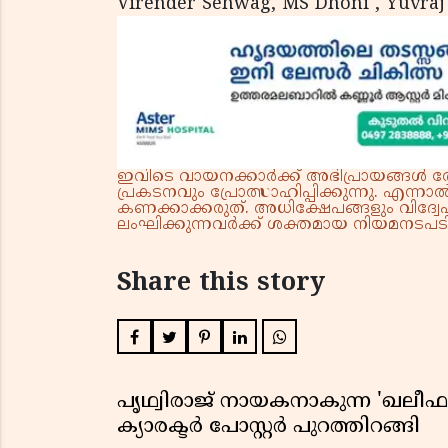
Virender Sehwag, MS Dhoni , Yuvraj
ഇവിടെ വായനക്കാർക്ക് അഭിപ്രായങ്ങൾ രേഖപ
പ്രകടനവും പ്രോത്സാഹിപ്പിക്കുന്നു. എന
കണക്കാക്കരുത്. അധിക്ഷേപങ്ങളും വിദ്വേഷ
ലംഘിക്കുന്നവർക്ക് ശക്തമായ നിയമനടപടി 
Share this story
പൃഥ്വിരാജ് നായകനാകുന്ന 'ഖലീഫ' ഓ
ക്യാരക്ടർ പോസ്റ്റർ പുറത്തിറങ്ങി