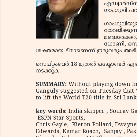
എഡ്വാര്‍ഡ്
ഗാംഗുലി പറ
ഗാംഗുലിയുട
യോജിക്കുന്ന
മഞ്ചരേക്കറ
ധോണി, സെവാഗ
ശക്തമായ ടീമാണെന്ന് ഇരുവരും അഭിപ്രാ
സെപ്റ്റംബര്‍ 18 മുതല്‍ ഒക്ടോബര്‍ ഏഴു
നടക്കുക.
SUMMARY:
Without playing down In
Ganguly suggested on Tuesday that 
to lift the World T20 title in Sri La
key words:
India skipper , Sourav Ga
ESPN-Star Sports,
Chris Gayle, Kieron Pollard, Dwayne 
Edwards, Kemar Roach, Sanjay , Paki