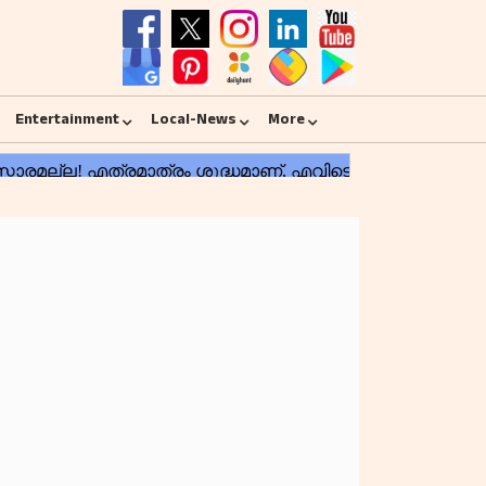
Entertainment
Local-News
More