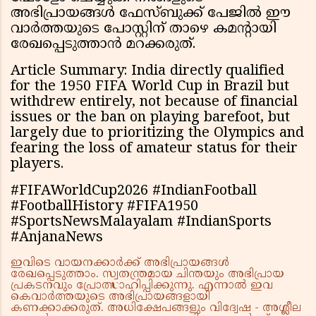
അഭിപ്രായങ്ങൾ ഫേസ്ബുക്ക് പേജിൽ ഈ
വാർത്തയുടെ പോസ്റ്റിന് താഴെ കമന്റായി
രേഖപ്പെടുത്താൻ മറക്കരുത്.
Article Summary: India directly qualified
for the 1950 FIFA World Cup in Brazil but
withdrew entirely, not because of financial
issues or the ban on playing barefoot, but
largely due to prioritizing the Olympics and
fearing the loss of amateur status for their
players.
#FIFAWorldCup2026 #IndianFootball
#FootballHistory #FIFA1950
#SportsNewsMalayalam #IndianSports
#AnjanaNews
ഇവിടെ വായനക്കാർക്ക് അഭിപ്രായങ്ങൾ
രേഖപ്പെടുത്താം. സ്വതന്ത്രമായ ചിന്തയും അഭിപ്രായ
പ്രകടനവും പ്രോത്സാഹിപ്പിക്കുന്നു. എന്നാൽ ഇവ
കെവാർത്തയുടെ അഭിപ്രായങ്ങളായി
കണക്കാക്കരുത്. അധിക്ഷേപങ്ങളും വിദ്വേഷ - അശ്ലീല