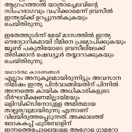
ആഗ്രഹത്താൽ യാത്രാച്ചെലവിന്റെ
സിംഹഭാഗവും വഹിക്കാമെന്ന് ബ്രസീൽ
ഇന്ത്യയ്ക്ക് ഉറപ്പുനൽകുകയും
ചെയ്തിരുന്നു.
ഇതേത്തുടർന്ന് മേയ് മാസത്തിൽ ഇന്ത്യ
ഔദ്യോഗികമായി ടീമിനെ പ്രഖ്യാപിക്കുകയും
ജൂൺ പകുതിയോടെ ബ്രസീലിലേക്ക്
തിരിക്കാൻ ഷെഡ്യൂൾ തയ്യാറാക്കുകയും
ചെയ്തിരുന്നു.
യഥാർത്ഥ കാരണങ്ങൾ
എല്ലാം അനുകൂലമായിരുന്നിട്ടും അവസാന
നിമിഷം ഇന്ത്യ പിൻവാങ്ങിയതിന് പിന്നിൽ
അന്നത്തെ കായിക അധികാരികളുടെ
ദീർഘവീക്ഷണമില്ലായ്മയും
ഒളിമ്പിക്സിനോടുള്ള അമിതമായ
താല്പര്യവുമായിരുന്നു എന്നാണ്
വിലയിരുത്തപ്പെടുന്നത്. അക്കാലത്ത്
ലോകകപ്പ് ഫുട്ബോളിന്
ഇന്നത്തെപ്പോലെയുള്ള ആഗോള ഗ്ലാമറോ