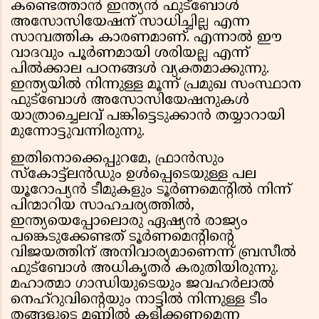
കണ്ടെത്താൻ ഇന്ത്യൻ ഫുട്ബോൾ
അസോസിയേഷന് സാധിച്ചില്ല എന്ന
സാമ്പത്തിക കാരണമാണ്. എന്നാൽ ഈ
വാദവും പൂർണമായി ശരിയല്ല എന്ന്
പിൽക്കാല പഠനങ്ങൾ വ്യക്തമാക്കുന്നു.
ഇന്ത്യയിൽ നിന്നുള്ള മൂന്ന് പ്രമുഖ സംസ്ഥാന
ഫുട്ബോൾ അസോസിയേഷനുകൾ
യാത്രാച്ചെലവ് പങ്കിട്ടെടുക്കാൻ തയ്യാറായി
മുന്നോട്ടുവന്നിരുന്നു.
ഇതിനൊക്കെപ്പുറമേ, ഫ്രാൻസും
സ്കോട്ട്‌ലൻഡും ഉൾപ്പെടെയുള്ള പല
യൂറോപ്യൻ ടീമുകളും ടൂർണമെന്റിൽ നിന്ന്
പിന്മാറിയ സാഹചര്യത്തിൽ,
ഇന്ത്യയെപ്പോലൊരു ഏഷ്യൻ രാജ്യം
പങ്കെടുക്കേണ്ടത് ടൂർണമെന്റിന്റെ
വിജയത്തിന് അനിവാര്യമാണെന്ന് ബ്രസീൽ
ഫുട്ബോൾ അധികൃതർ കരുതിയിരുന്നു.
മഹാത്മാ ഗാന്ധിയുടെയും ജവഹർലാൽ
നെഹ്റുവിന്റെയും നാട്ടിൽ നിന്നുള്ള ടീം
തങ്ങളുടെ മണ്ണിൽ കളിക്കണമെന്ന