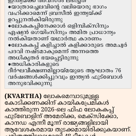
ഇന്ത്യയ്ക്ക് അവസരം ലഭിച്ചത്
●യാത്രാച്ചെലവിന്റെ വലിയൊരു ഭാഗം
വഹിക്കാമെന്ന് ബ്രസീൽ ഇന്ത്യയ്ക്ക്
ഉറപ്പുനൽകിയിരുന്നു
●ലോകകപ്പിനേക്കാൾ ഒളിമ്പിക്സിനും
ഏഷ്യൻ ഗെയിംസിനും അമിത പ്രാധാന്യം
നൽകിയതാണ് യഥാർത്ഥ കാരണം
●ലോകകപ്പ് കളിച്ചാൽ കളിക്കാരുടെ അമച്വർ
പദവി നഷ്ടമാകുമെന്ന് അന്നത്തെ
അധികൃതർ ഭയപ്പെട്ടിരുന്നു
●അധികാരികളുടെ
ദീർഘവീക്ഷണമില്ലായ്മയുടെ ആഘാതം 76
വർഷങ്ങൾക്കിപ്പുറവും ഇന്ത്യൻ ഫുട്ബോൾ
അനുഭവിക്കുന്നു
(KVARTHA)
ലോകമെമ്പാടുമുള്ള
കോടിക്കണക്കിന് കായികപ്രേമികൾ
കാത്തിരുന്ന 2026-ലെ ഫിഫ ലോകകപ്പ്
ഫുട്ബോളിന് അമേരിക്ക, മെക്സിക്കോ,
കാനഡ എന്നീ മൂന്ന് രാജ്യങ്ങളിലായി
ആവേശകരമായ തുടക്കമായിരിക്കുകയാണ്.