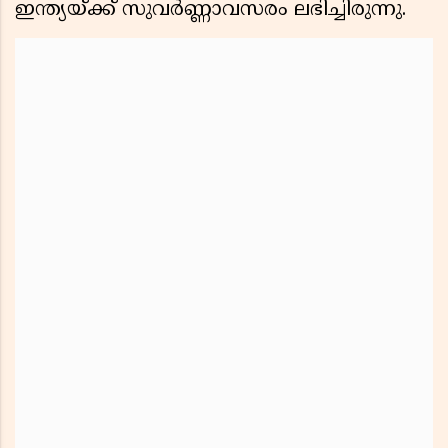
ഇന്ത്യയ്ക്ക് സുവർണ്ണാവസരം ലഭിച്ചിരുന്നു.