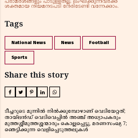
പരാമർശങ്ങളും പാടുള്ളതല്ല. ലംഘിക്കുന്നവർക്ക്
ശക്തമായ നിയമനടപടി നേരിടേണ്ടി വന്നേക്കാം.
Tags
National News
News
Football
Sports
Share this story
ടീച്ചറുടെ മുന്നിൽ നിൽക്കുമ്പോഴാണ് വെടിയേറ്റത്;
തായ്‌ലൻഡ് വെടിവെപ്പിൽ അഞ്ച് അധ്യാപകരും
മുത്തശ്ശീമുത്തശ്ശന്മാരും കൊല്ലപ്പെട്ടു, മരണസംഖ്യ 7;
ഞെട്ടിക്കുന്ന വെളിപ്പെടുത്തലുകൾ