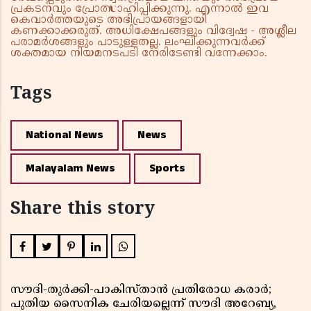
പ്രകടനവും പ്രോത്സാഹിപ്പിക്കുന്നു. എന്നാൽ ഇവ
കെവാർത്തയുടെ അഭിപ്രായങ്ങളായി
കണക്കാക്കരുത്. അധിക്ഷേപങ്ങളും വിദ്വേഷ - അശ്ലീല
പരാമർശങ്ങളും പാടുള്ളതല്ല. ലംഘിക്കുന്നവർക്ക്
ശക്തമായ നിയമനടപടി നേരിടേണ്ടി വന്നേക്കാം.
Tags
National News
News
Malayalam News
Sports
Share this story
സൗദി-തുർക്കി-പാകിസ്താൻ പ്രതിരോധ കരാർ;
പുതിയ സൈനിക ചേരിയല്ലെന്ന് സൗദി അറേബ്യ,