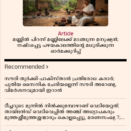
Article
മണ്ണിൽ പിറന്ന് മണ്ണിലേക്ക് മടങ്ങുന്ന മനുഷ്യൻ;
നഷ്ടപ്പെട്ട പഴയകാലത്തിൻ്റെ മധുരിക്കുന്ന
ഓർമക്കുറിപ്പ്
Recommended
സൗദി-തുർക്കി-പാകിസ്താൻ പ്രതിരോധ കരാർ;
പുതിയ സൈനിക ചേരിയല്ലെന്ന് സൗദി അറേബ്യ,
വിമർശനവുമായി ഇറാൻ
ടീച്ചറുടെ മുന്നിൽ നിൽക്കുമ്പോഴാണ് വെടിയേറ്റത്;
തായ്‌ലൻഡ് വെടിവെപ്പിൽ അഞ്ച് അധ്യാപകരും
മുത്തശ്ശീമുത്തശ്ശന്മാരും കൊല്ലപ്പെട്ടു, മരണസംഖ്യ 7;
ഞെട്ടിക്കുന്ന വെളിപ്പെടുത്തലുകൾ