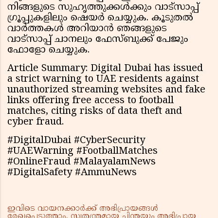
നിങ്ങളുടെ സുഹൃത്തുക്കൾക്കും വാട്സാപ്പ്
ഗ്രൂപ്പുകളിലും ഷെയർ ചെയ്യുക. കൂടുതൽ
വാർത്തകൾ അറിയാൻ ഞങ്ങളുടെ
വാട്സാപ്പ് ചാനലും ഫേസ്ബുക്ക് പേജും
ഫോളോ ചെയ്യുക.
Article Summary: Digital Dubai has issued
a strict warning to UAE residents against
unauthorized streaming websites and fake
links offering free access to football
matches, citing risks of data theft and
cyber fraud.
#DigitalDubai #CyberSecurity
#UAEWarning #FootballMatches
#OnlineFraud #MalayalamNews
#DigitalSafety #AmmuNews
ഇവിടെ വായനക്കാർക്ക് അഭിപ്രായങ്ങൾ
രേഖപ്പെടുത്താം. സ്വതന്ത്രമായ ചിന്തയും അഭിപ്രായ