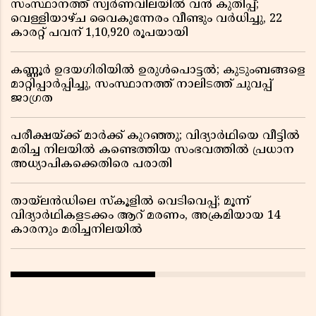
സംസ്ഥാനത്ത് സ്വർണവിലയിൽ വൻ കുതിപ്പ്;
വെള്ളിയാഴ്ച വൈകുന്നേരം വീണ്ടും വർധിച്ചു, 22
കാരറ്റ് പവന് 1,10,920 രൂപയായി
കണ്ണൂർ ഉദയഗിരിയിൽ ഉരുൾപൊട്ടൽ; കുടുംബങ്ങളെ
മാറ്റിപ്പാർപ്പിച്ചു, സംസ്ഥാനത്ത് നാലിടത്ത് ചുവപ്പ്
ജാഗ്രത
പരീക്ഷയ്ക്ക് മാർക്ക് കുറഞ്ഞു; വിദ്യാർഥിയെ വീട്ടിൽ
മരിച്ച നിലയിൽ കണ്ടെത്തിയ സംഭവത്തിൽ പ്രധാന
അധ്യാപികക്കെതിരെ പരാതി
തായ്‌ലൻഡിലെ സ്‌കൂളിൽ വെടിവെപ്പ്; മൂന്ന്
വിദ്യാർഥികളടക്കം ആറ് മരണം, അക്രമിയായ 14
കാരനും മരിച്ചനിലയിൽ