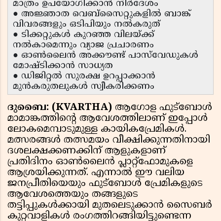
മാത്രം ഉപയോഗിക്കാൻ നിർദേശം
● അജ്ഞാത വെബ്സൈറ്റുകളിൽ ബാങ്ക്
വിവരങ്ങളും ഒടിപിയും നൽകരുത്
● ടിക്കറ്റുകൾ കുറഞ്ഞ വിലയ്ക്ക്
നൽകാമെന്നും വ്യാജ പ്രചാരണം
● ഓൺലൈൻ അക്കൗണ്ട് പാസ്‌വേഡുകൾ
മോഷ്ടിക്കാൻ സാധ്യത
● ഡിജിറ്റൽ സുരക്ഷ ഉറപ്പാക്കാൻ
മുൻകരുതലുകൾ സ്വീകരിക്കണം
ദുബൈ: (KVARTHA)
ആഗോള ഫുട്ബോൾ
മാമാങ്കത്തിൻ്റെ ആവേശത്തിലാണ് ഇപ്പോൾ
ലോകമെമ്പാടുമുള്ള കായികപ്രേമികൾ.
മത്സരങ്ങൾ തത്സമയം വീക്ഷിക്കുന്നതിനായി
ദശലക്ഷക്കണക്കിന് ആളുകളാണ്
പ്രതിദിനം ഓൺലൈൻ പ്ലാറ്റ്‌ഫോമുകളെ
ആശ്രയിക്കുന്നത്. എന്നാൽ ഈ വലിയ
ജനപ്രീതിയെയും ഫുട്ബോൾ പ്രേമികളുടെ
ആവേശത്തെയും തങ്ങളുടെ
തട്ടിപ്പുകൾക്കായി മുതലെടുക്കാൻ സൈബർ
കുറ്റവാളികൾ രംഗത്തിറങ്ങിയിട്ടുണ്ടെന്ന