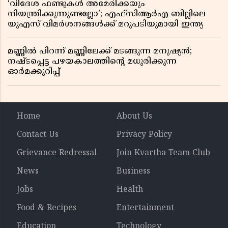
‘വിദേശ ഫണ്ടുകൾ അമേരിക്കയും
നിയന്ത്രിക്കുന്നുണ്ടല്ലോ’; എഫ്സിആർഎ ബില്ലിലെ
യുഎസ് വിമർശനങ്ങൾക്ക് മറുപടിയുമായി ഇന്ത്യ
മണ്ണിൽ പിറന്ന് മണ്ണിലേക്ക് മടങ്ങുന്ന മനുഷ്യൻ;
നഷ്ടപ്പെട്ട പഴയകാലത്തിൻ്റെ മധുരിക്കുന്ന
ഓർമക്കുറിപ്പ്
Home
About Us
Contact Us
Privacy Policy
Grievance Redressal
Join Kvartha Team Club
News
Business
Jobs
Health
Food & Recipes
Entertainment
Education
Technology