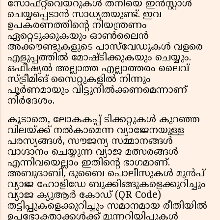
സോഫ്റ്റ്‌വെയറുകൾ തനിയെ ഇൻസ്റ്റാൾ
ചെയ്യപ്പെടാൻ സാധ്യതയുണ്ട്. ഇവ
ഉപകരണത്തിൻ്റെ നിയന്ത്രണം
ഏറ്റെടുക്കുകയും ഓൺലൈൻ
അക്കൗണ്ടുകളുടെ പാസ്‌വേഡുകൾ വളരെ
എളുപ്പത്തിൽ മോഷ്ടിക്കുകയും ചെയ്യും.
ഒഫീഷ്യൽ അല്ലാത്ത എല്ലാത്തരം ലൈവ്
സ്ട്രീമിങ് സൈറ്റുകളിൽ നിന്നും
പൂർണമായും വിട്ടുനിൽക്കണമെന്നാണ്
നിർദേശം.
കൂടാതെ, ലോകകപ്പ് ടിക്കറ്റുകൾ കുറഞ്ഞ
വിലയ്ക്ക് നൽകാമെന്ന വ്യാജേനയുള്ള
പരസ്യങ്ങൾ, സൗജന്യ സമ്മാനങ്ങൾ
വാഗ്ദാനം ചെയ്യുന്ന വ്യാജ മത്സരങ്ങൾ
എന്നിവയെല്ലാം ഇതിൻ്റെ ഭാഗമാണ്.
അബുദാബി, ദുബൈ പൊലീസുകൾ മുൻപ്
വ്യാജ ഹോളിഡേ ബുക്കിങ്ങുകളെക്കുറിച്ചും
വ്യാജ ക്യുആർ കോഡ് (QR Code)
തട്ടിപ്പുകളെക്കുറിച്ചും സമാനമായ രീതിയിൽ
ഉപഭോക്താക്കൾക്ക് മുന്നറിയിപ്പുകൾ