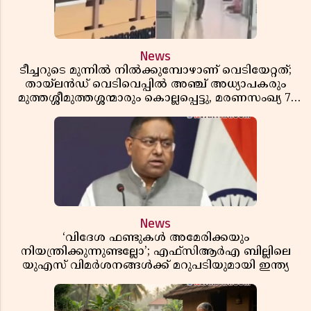
News
ടീച്ചറുടെ മുന്നിൽ നിൽക്കുമ്പോഴാണ് വെടിയേറ്റത്;
തായ്‌ലൻഡ് വെടിവെപ്പിൽ അഞ്ച് അധ്യാപകരും
മുത്തശ്ശീമുത്തശ്ശന്മാരും കൊല്ലപ്പെട്ടു, മരണസംഖ്യ 7;
ഞെട്ടിക്കുന്ന വെളിപ്പെടുത്തലുകൾ
News
‘വിദേശ ഫണ്ടുകൾ അമേരിക്കയും
നിയന്ത്രിക്കുന്നുണ്ടല്ലോ’; എഫ്സിആർഎ ബില്ലിലെ
യുഎസ് വിമർശനങ്ങൾക്ക് മറുപടിയുമായി ഇന്ത്യ