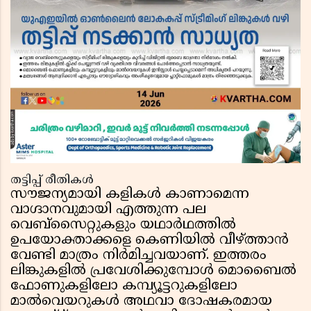
തട്ടിപ്പ് രീതികൾ
സൗജന്യമായി കളികൾ കാണാമെന്ന
വാഗ്ദാനവുമായി എത്തുന്ന പല
വെബ്സൈറ്റുകളും യഥാർഥത്തിൽ
ഉപയോക്താക്കളെ കെണിയിൽ വീഴ്ത്താൻ
വേണ്ടി മാത്രം നിർമിച്ചവയാണ്. ഇത്തരം
ലിങ്കുകളിൽ പ്രവേശിക്കുമ്പോൾ മൊബൈൽ
ഫോണുകളിലോ കമ്പ്യൂട്ടറുകളിലോ
മാൽവെയറുകൾ അഥവാ ദോഷകരമായ