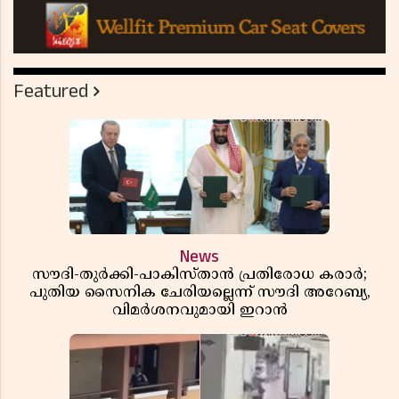
Featured
News
സൗദി-തുർക്കി-പാകിസ്താൻ പ്രതിരോധ കരാർ;
പുതിയ സൈനിക ചേരിയല്ലെന്ന് സൗദി അറേബ്യ,
വിമർശനവുമായി ഇറാൻ