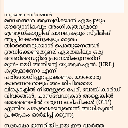
സുരക്ഷാ മാർഗങ്ങൾ
മത്സരങ്ങൾ ആസ്വദിക്കാൻ എപ്പോഴും
ഔദ്യോഗികവും അംഗീകൃതവുമായ
ബ്രോഡ്കാസ്റ്റിങ് ചാനലുകളും സ്ട്രീമിങ്
ആപ്ലിക്കേഷനുകളും മാത്രം
തിരഞ്ഞെടുക്കാൻ പൊതുജനങ്ങൾ
ശ്രദ്ധിക്കേണ്ടതുണ്ട്. ഏതെങ്കിലും ഒരു
വെബ്സൈറ്റിൽ പ്രവേശിക്കുന്നതിന്
മുൻപായി അതിൻ്റെ യു.ആർ.എൽ. (URL)
കൃത്യമാണോ എന്ന്
പരിശോധിച്ചുറപ്പാക്കണം. യാതൊരു
കാരണവശാലും അപരിചിതമായ
ലിങ്കുകളിൽ നിങ്ങളുടെ പേര്, ബാങ്ക് കാർഡ്
വിവരങ്ങൾ, പാസ്‌വേഡുകൾ അല്ലെങ്കിൽ
മൊബൈലിൽ വരുന്ന ഒ.ടി.പി.കൾ (OTP)
എന്നിവ പങ്കുവെക്കരുതെന്ന് അധികൃതർ
പ്രത്യേകം ഓർമിപ്പിക്കുന്നു.
സുരക്ഷാ മുന്നറിയിപ്പായ ഈ വാർത്ത