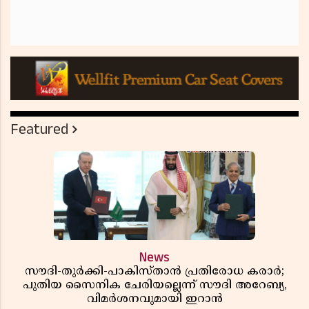
Featured
News
സൗദി-തുർക്കി-പാകിസ്താൻ പ്രതിരോധ കരാർ;
പുതിയ സൈനിക ചേരിയല്ലെന്ന് സൗദി അറേബ്യ,
വിമർശനവുമായി ഇറാൻ