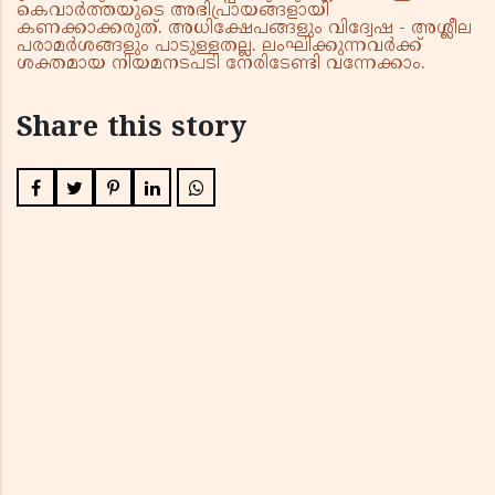
കെവാർത്തയുടെ അഭിപ്രായങ്ങളായി
കണക്കാക്കരുത്. അധിക്ഷേപങ്ങളും വിദ്വേഷ - അശ്ലീല
പരാമർശങ്ങളും പാടുള്ളതല്ല. ലംഘിക്കുന്നവർക്ക്
ശക്തമായ നിയമനടപടി നേരിടേണ്ടി വന്നേക്കാം.
Share this story