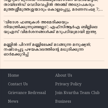
തായ്‌ലൻഡ് വെടിവെപ്പിൽ അഞ്ച് അധ്യാപകരും
മുത്തശ്ശീമുത്തശ്ശന്മാരും കൊല്ലപ്പെട്ടു, മരണസംഖ്യ 7;
ഞെട്ടിക്കുന്ന വെളിപ്പെടുത്തലുകൾ
‘വിദേശ ഫണ്ടുകൾ അമേരിക്കയും
നിയന്ത്രിക്കുന്നുണ്ടല്ലോ’; എഫ്സിആർഎ ബില്ലിലെ
യുഎസ് വിമർശനങ്ങൾക്ക് മറുപടിയുമായി ഇന്ത്യ
മണ്ണിൽ പിറന്ന് മണ്ണിലേക്ക് മടങ്ങുന്ന മനുഷ്യൻ;
നഷ്ടപ്പെട്ട പഴയകാലത്തിൻ്റെ മധുരിക്കുന്ന
ഓർമക്കുറിപ്പ്
Home
About Us
Contact Us
Privacy Policy
Grievance Redressal
Join Kvartha Team Club
News
Business