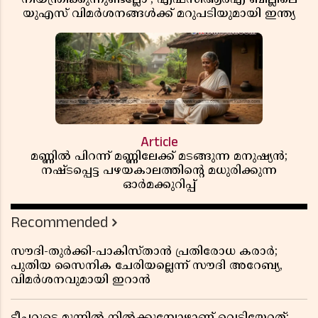
യുഎസ് വിമർശനങ്ങൾക്ക് മറുപടിയുമായി ഇന്ത്യ
Article
മണ്ണിൽ പിറന്ന് മണ്ണിലേക്ക് മടങ്ങുന്ന മനുഷ്യൻ;
നഷ്ടപ്പെട്ട പഴയകാലത്തിൻ്റെ മധുരിക്കുന്ന
ഓർമക്കുറിപ്പ്
Recommended
സൗദി-തുർക്കി-പാകിസ്താൻ പ്രതിരോധ കരാർ;
പുതിയ സൈനിക ചേരിയല്ലെന്ന് സൗദി അറേബ്യ,
വിമർശനവുമായി ഇറാൻ
ടീച്ചറുടെ മുന്നിൽ നിൽക്കുമ്പോഴാണ് വെടിയേറ്റത്;