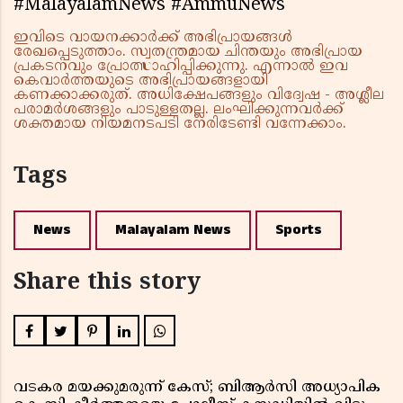
#MalayalamNews #AmmuNews
ഇവിടെ വായനക്കാർക്ക് അഭിപ്രായങ്ങൾ
രേഖപ്പെടുത്താം. സ്വതന്ത്രമായ ചിന്തയും അഭിപ്രായ
പ്രകടനവും പ്രോത്സാഹിപ്പിക്കുന്നു. എന്നാൽ ഇവ
കെവാർത്തയുടെ അഭിപ്രായങ്ങളായി
കണക്കാക്കരുത്. അധിക്ഷേപങ്ങളും വിദ്വേഷ - അശ്ലീല
പരാമർശങ്ങളും പാടുള്ളതല്ല. ലംഘിക്കുന്നവർക്ക്
ശക്തമായ നിയമനടപടി നേരിടേണ്ടി വന്നേക്കാം.
Tags
News
Malayalam News
Sports
Share this story
വടകര മയക്കുമരുന്ന് കേസ്; ബിആർസി അധ്യാപിക