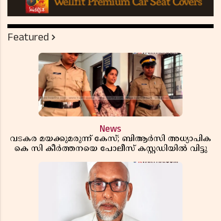
Featured
News
വടകര മയക്കുമരുന്ന് കേസ്; ബിആർസി അധ്യാപിക
കെ സി കീർത്തനയെ പോലീസ് കസ്റ്റഡിയിൽ വിട്ടു