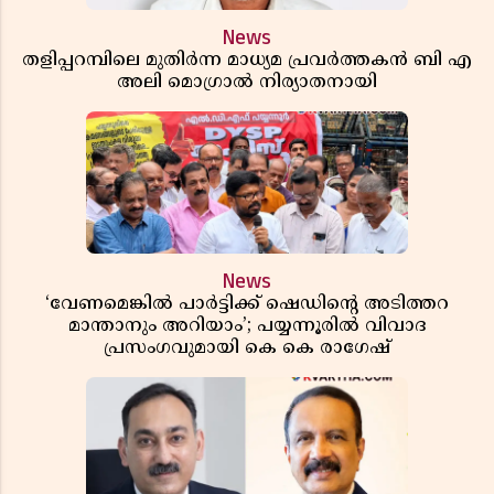
News
തളിപ്പറമ്പിലെ മുതിർന്ന മാധ്യമ പ്രവർത്തകൻ ബി എ
അലി മൊഗ്രാൽ നിര്യാതനായി
News
‘വേണമെങ്കിൽ പാർട്ടിക്ക് ഷെഡിൻ്റെ അടിത്തറ
മാന്താനും അറിയാം’; പയ്യന്നൂരിൽ വിവാദ
പ്രസംഗവുമായി കെ കെ രാഗേഷ്