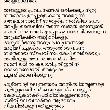
തെളിവാണിത്.
തങ്ങളുടെ പ്രവചനങ്ങൾ ഒരിക്കലും നൂറു
ശതമാനം ഉറപ്പുള്ള കാര്യങ്ങളല്ലെന്ന്
ഗവേഷണത്തിന് നേതൃത്വം നൽകിയ ഡോ.
അച്ചിം സൈലിസ് തന്നെ സമ്മതിക്കുന്നുണ്ട്.
കായികരംഗത്ത് എപ്പോഴും സംഭവിക്കാവുന്ന
അപ്രതീക്ഷിത അട്ടിമറികളും
ഭാഗ്യനിർഭാഗ്യങ്ങളും പ്രവചനങ്ങളെ
മാറ്റിമറിച്ചേക്കാം. അടുത്തിടെ നടന്ന
ശക്തരായ സ്പെയിനും കേപ് വെർദെയും
തമ്മിലുള്ള മത്സരം ഗോൾരഹിത
സമനിലയിൽ കലാശിച്ചത് ഇതിന്
ഉദാഹരണമായി അദ്ദേഹം
ചൂണ്ടിക്കാണിക്കുന്നു.
ഫുട്ബോളിലെ ഇത്തരം അനിശ്ചിതത്വങ്ങളെ
പൂർണ്ണമായി ഉൾക്കൊള്ളാൻ കമ്പ്യൂട്ടർ
കോഡുകൾക്ക് പരിമിതികളുണ്ടെന്നും
കളിയിലെ യഥാർത്ഥ ആവേശം
നിലനിൽക്കുന്നത് ഇത്തരം