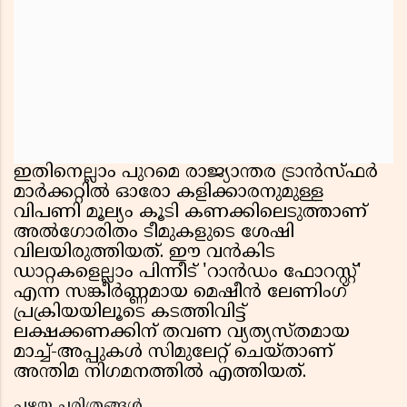
ഇതിനെല്ലാം പുറമെ രാജ്യാന്തര ട്രാൻസ്ഫർ
മാർക്കറ്റിൽ ഓരോ കളിക്കാരനുമുള്ള
വിപണി മൂല്യം കൂടി കണക്കിലെടുത്താണ്
അൽഗോരിതം ടീമുകളുടെ ശേഷി
വിലയിരുത്തിയത്. ഈ വൻകിട
ഡാറ്റകളെല്ലാം പിന്നീട് 'റാൻഡം ഫോറസ്റ്റ്'
എന്ന സങ്കീർണ്ണമായ മെഷീൻ ലേണിംഗ്
പ്രക്രിയയിലൂടെ കടത്തിവിട്ട്
ലക്ഷക്കണക്കിന് തവണ വ്യത്യസ്തമായ
മാച്ച്-അപ്പുകൾ സിമുലേറ്റ് ചെയ്താണ്
അന്തിമ നിഗമനത്തിൽ എത്തിയത്.
പഴയ ചരിത്രങ്ങൾ