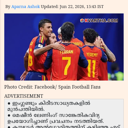
By
Aparna Ashok
Updated: Jun 22, 2026, 15:43 IST
Photo Credit: Facebook/ Spain Football Fans
ADVERTISEMENT
● ഇംഗ്ലണ്ടും കിരീടസാധ്യതകളിൽ
മുൻപന്തിയിൽ.
● മെഷീൻ ലേണിംഗ് സാങ്കേതികവിദ്യ
ഉപയോഗിച്ചാണ് പ്രവചനം നടത്തിയത്.
● കമ്പ്യൂട്ടർ അൽഗോരിതത്തിന് കഴിഞ്ഞ എട്ട്