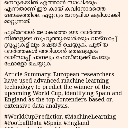
നെറുകയിൽ എത്താൻ സാധിക്കും
എന്നതാണ് ഈ കായികവിനോദത്തെ
ലോകത്തിലെ ഏറ്റവും ജനപ്രിയ കളിയാക്കി
മാറ്റുന്നത്.
ഫുട്ബോൾ ലോകത്തെ ഈ വാർത്ത
നിങ്ങളുടെ സുഹൃത്തുക്കൾക്കും വാട്സാപ്പ്
ഗ്രൂപ്പുകളിലും ഷെയർ ചെയ്യുക. പുതിയ
വാർത്തകൾ അറിയാൻ ഞങ്ങളുടെ
വാട്സാപ്പ് ചാനലും ഫേസ്ബുക്ക് പേജും
ഫോളോ ചെയ്യുക.
Article Summary: European researchers
have used advanced machine learning
technology to predict the winner of the
upcoming World Cup, identifying Spain and
England as the top contenders based on
extensive data analysis.
#WorldCupPrediction #MachineLearning
#FootballData #Spain #England