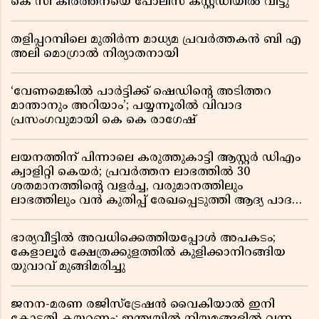
കെ സി കീർത്തനയെ പോലീസ് കസ്റ്റഡിയിൽ വിട്ടു
തളിപ്പറമ്പിലെ മുതിർന്ന മാധ്യമ പ്രവർത്തകൻ ബി എ
അലി മൊഗ്രാൽ നിര്യാതനായി
‘വേണമെങ്കിൽ പാർട്ടിക്ക് ഷെഡിൻ്റെ അടിത്തറ
മാന്താനും അറിയാം’; പയ്യന്നൂരിൽ വിവാദ
പ്രസംഗവുമായി കെ കെ രാഗേഷ്
ലയനത്തിന് പിന്നാലെ കരുത്തുകാട്ടി ആസ്റ്റർ ഡിഎം
ക്വാളിറ്റി കെയർ; പ്രവർത്തന ലാഭത്തിൽ 30
ശതമാനത്തിൻ്റെ വളർച്ച, വരുമാനത്തിലും
ലാഭത്തിലും വൻ കുതിപ്പ് രേഖപ്പെടുത്തി ആദ്യ പാദ
റിപ്പോർട്ട് പുറത്ത്
ഭാര്യവീട്ടിൽ അവധിക്കെത്തിയപ്പോൾ അപകടം;
കേളാലൂർ ക്ഷേത്രക്കുളത്തിൽ കുളിക്കാനിറങ്ങിയ
യുവാവ് മുങ്ങിമരിച്ചു
ജനന-മരണ രജിസ്ട്രേഷൻ വൈകിയാൽ ഇനി