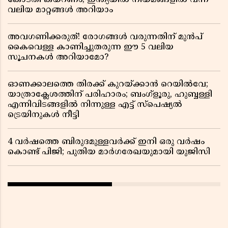
കോടതി കയറണം; ഇന്ത്യയിൽ നിയമങ്ങളിൽ വന്ന
വലിയ മാറ്റങ്ങൾ അറിയാം
അവഗണിക്കരുത്! രോഗങ്ങൾ വരുന്നതിന് മുൻപ്
കൈവെള്ള കാണിച്ചുതരുന്ന ഈ 5 വലിയ
സൂചനകൾ അറിയാമോ?
ഓണക്കാലത്തെ തിരക്ക് കുറയ്ക്കാൻ റെയിൽവേ;
യാത്രാക്ലേശത്തിന് പരിഹാരം; ബംഗ്ളൂരു, ഹുബ്ബള്ളി
എന്നിവിടങ്ങളിൽ നിന്നുള്ള എട്ട് സ്പെഷ്യൽ
ട്രെയിനുകൾ നീട്ടി
4 വർഷത്തെ ബിരുദമുള്ളവർക്ക് ഇനി ഒരു വർഷം
കൊണ്ട് പിജി; പുതിയ മാർഗരേഖയുമായി യുജിസി