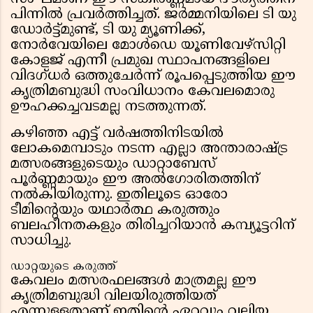
പിന്നിൽ പ്രവർത്തിച്ചത്. ജർമ്മനിയിലെ ടി യു
ഡോർട്ട്മുണ്ട്, ടി യു മ്യൂണിക്ക്,
നോർവേയിലെ മോൾഡെ യൂണിവേഴ്സിറ്റി
കോളജ് എന്നീ പ്രമുഖ സ്ഥാപനങ്ങളിലെ
വിദഗ്ധർ ഒത്തുചേർന്ന് രൂപപ്പെടുത്തിയ ഈ
കൃത്രിമബുദ്ധി സംവിധാനം കേവലമൊരു
ഊഹക്കച്ചവടമല്ല നടത്തുന്നത്.
കഴിഞ്ഞ എട്ട് വർഷത്തിനിടയിൽ
ലോകമെമ്പാടും നടന്ന എല്ലാ അന്താരാഷ്ട്ര
മത്സരങ്ങളുടെയും ഡാറ്റാബേസ്
പൂർണ്ണമായും ഈ അൽഗോരിതത്തിന്
നൽകിയിരുന്നു. ഇതിലൂടെ ഓരോ
ടീമിൻ്റെയും യഥാർത്ഥ കരുത്തും
ബലഹീനതകളും തിരിച്ചറിയാൻ കമ്പ്യൂട്ടറിന്
സാധിച്ചു.
ഡാറ്റയുടെ കരുത്ത്
കേവലം മത്സരഫലങ്ങൾ മാത്രമല്ല ഈ
കൃത്രിമബുദ്ധി വിലയിരുത്തിയത്
എന്നുള്ളതാണ് ഇതിൻ്റെ ഏറ്റവും വലിയ