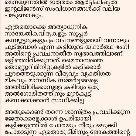
മെനയുന്നതിൽ ഇത്തരം ആർട്ടിഫിഷ്യൽ
ഇൻ്റലിജൻസ് സംവിധാനങ്ങൾക്ക് വലിയ
പങ്കുണ്ടാകും.
എത്രയൊക്കെ അത്യാധുനിക
സാങ്കേതികവിദ്യകളും സൂപ്പർ
കമ്പ്യൂട്ടറുകളും പ്രവചനങ്ങളുമായി വന്നാലും
ഫുട്ബോൾ എന്ന കളിയുടെ യഥാർത്ഥ ഭംഗി
അതിൻ്റെ പ്രവചനാതീത സ്വഭാവത്തിലാണ്
ഒളിഞ്ഞിരിക്കുന്നത്. മൈതാനത്തെ
തൊണ്ണൂറ് മിനിറ്റുകളിൽ കളിക്കാർ
പുറത്തെടുക്കുന്ന വീര്യവും വ്യക്തിഗത
മികവും മാനസിക സമ്മർദ്ദങ്ങളെ
അതിജീവിക്കാനുള്ള കഴിവും ഒരു
അൽഗോരിതത്തിനും മുൻകൂട്ടി
കണക്കാക്കാൻ സാധിക്കില്ല.
അതുകൊണ്ട് തന്നെ ശാസ്ത്രം പ്രവചിക്കുന്ന
ജേതാക്കളേക്കാൾ ഉപരിയായി
കളിക്കളത്തിൽ ചോരയും നീരും ഒഴുക്കി
പോരാടുന്ന ഏതൊരു ടീമിനും ലോകത്തിൻ്റെ