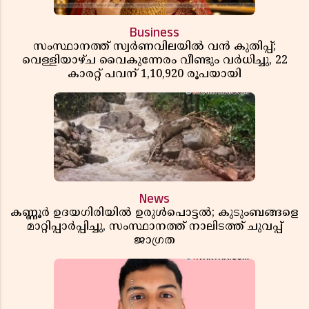
Business
സംസ്ഥാനത്ത് സ്വർണവിലയിൽ വൻ കുതിപ്പ്;
വെള്ളിയാഴ്ച വൈകുന്നേരം വീണ്ടും വർധിച്ചു, 22
കാരറ്റ് പവന് 1,10,920 രൂപയായി
News
കണ്ണൂർ ഉദയഗിരിയിൽ ഉരുൾപൊട്ടൽ; കുടുംബങ്ങളെ
മാറ്റിപ്പാർപ്പിച്ചു, സംസ്ഥാനത്ത് നാലിടത്ത് ചുവപ്പ്
ജാഗ്രത