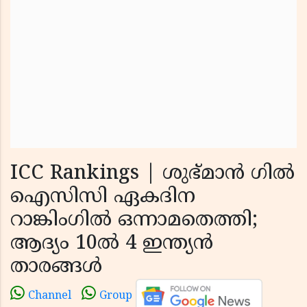
ICC Rankings | ശുഭ്‌മാൻ ഗിൽ
ഐസിസി ഏകദിന
റാങ്കിംഗിൽ ഒന്നാമതെത്തി;
ആദ്യം 10ൽ 4 ഇന്ത്യൻ
താരങ്ങൾ
Channel
Group