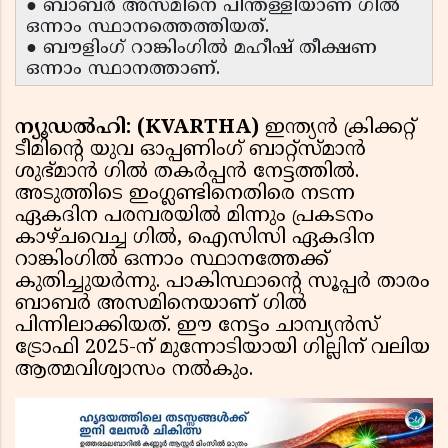
● ബാബർ അസമിനെ പിന്തള്ളിയാണ് ഗിൽ
ഒന്നാം സ്ഥാനത്തെത്തിയത്.
● ബൗളിംഗ് റാങ്കിംഗിൽ മഹീഷ് തീക്ഷണ
ഒന്നാം സ്ഥാനത്താണ്.
ന്യൂഡൽഹി: (KVARTHA)
ഇന്ത്യൻ ക്രിക്കറ്റ്
ടീമിന്റെ യുവ ഓപ്പണിംഗ് ബാറ്റ്‌സ്മാൻ
ശുഭ്‌മാൻ ഗിൽ തകർപ്പൻ നേട്ടത്തിൽ.
അടുത്തിടെ ഇംഗ്ലണ്ടിനെതിരെ നടന്ന
ഏകദിന പരമ്പരയിൽ മിന്നും പ്രകടനം
കാഴ്ചവെച്ച ഗിൽ, ഐസിസി ഏകദിന
റാങ്കിംഗിൽ ഒന്നാം സ്ഥാനത്തേക്ക്
കുതിച്ചുയർന്നു. പാകിസ്ഥാൻ്റെ സൂപ്പർ താരം
ബാബർ അസമിനെയാണ് ഗിൽ
പിന്നിലാക്കിയത്. ഈ നേട്ടം ചാമ്പ്യൻസ്
ട്രോഫി 2025-ന് മുന്നോടിയായി ഗില്ലിന് വലിയ
ആത്മവിശ്വാസം നൽകും.