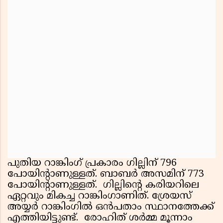
പുതിയ റാങ്കിംഗ് പ്രകാരം ഗില്ലിന് 796
പോയിന്റാണുള്ളത്. ബാബർ അസമിന് 773
പോയിന്റാണുള്ളത്. ഗില്ലിന്റെ കരിയറിലെ
ഏറ്റവും മികച്ച റാങ്കിംഗാണിത്. ശ്രേയസ്
അയ്യർ റാങ്കിംഗിൽ ഒൻപതാം സ്ഥാനത്തേക്ക്
എത്തിയിട്ടുണ്ട്. രോഹിത് ശർമ്മ മൂന്നാം