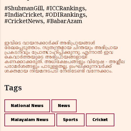
#ShubmanGill, #ICCRankings,
#IndiaCricket, #ODIRankings,
#CricketNews, #BabarAzam
ഇവിടെ വായനക്കാർക്ക് അഭിപ്രായങ്ങൾ
രേഖപ്പെടുത്താം. സ്വതന്ത്രമായ ചിന്തയും അഭിപ്രായ
പ്രകടനവും പ്രോത്സാഹിപ്പിക്കുന്നു. എന്നാൽ ഇവ
കെവാർത്തയുടെ അഭിപ്രായങ്ങളായി
കണക്കാക്കരുത്. അധിക്ഷേപങ്ങളും വിദ്വേഷ - അശ്ലീല
പരാമർശങ്ങളും പാടുള്ളതല്ല. ലംഘിക്കുന്നവർക്ക്
ശക്തമായ നിയമനടപടി നേരിടേണ്ടി വന്നേക്കാം.
Tags
National News
News
Malayalam News
Sports
Cricket