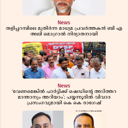
News
തളിപ്പറമ്പിലെ മുതിർന്ന മാധ്യമ പ്രവർത്തകൻ ബി എ
അലി മൊഗ്രാൽ നിര്യാതനായി
News
‘വേണമെങ്കിൽ പാർട്ടിക്ക് ഷെഡിൻ്റെ അടിത്തറ
മാന്താനും അറിയാം’; പയ്യന്നൂരിൽ വിവാദ
പ്രസംഗവുമായി കെ കെ രാഗേഷ്