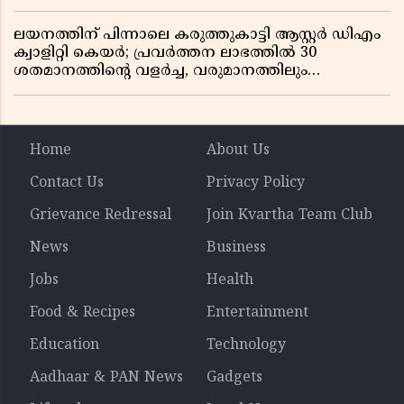
ലയനത്തിന് പിന്നാലെ കരുത്തുകാട്ടി ആസ്റ്റർ ഡിഎം
ക്വാളിറ്റി കെയർ; പ്രവർത്തന ലാഭത്തിൽ 30
ശതമാനത്തിൻ്റെ വളർച്ച, വരുമാനത്തിലും
ലാഭത്തിലും വൻ കുതിപ്പ് രേഖപ്പെടുത്തി ആദ്യ പാദ
റിപ്പോർട്ട് പുറത്ത്
Home
About Us
Contact Us
Privacy Policy
Grievance Redressal
Join Kvartha Team Club
News
Business
Jobs
Health
Food & Recipes
Entertainment
Education
Technology
Aadhaar & PAN News
Gadgets