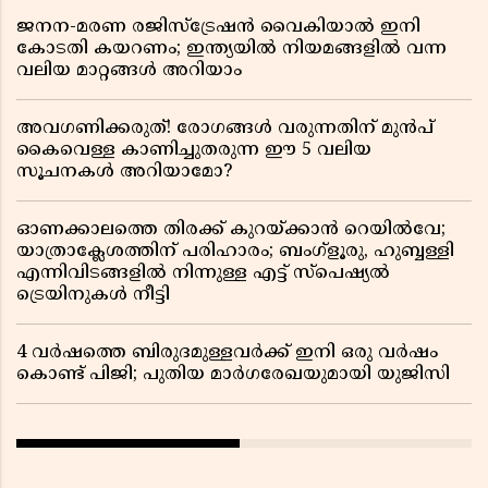
ജനന-മരണ രജിസ്ട്രേഷൻ വൈകിയാൽ ഇനി
കോടതി കയറണം; ഇന്ത്യയിൽ നിയമങ്ങളിൽ വന്ന
വലിയ മാറ്റങ്ങൾ അറിയാം
അവഗണിക്കരുത്! രോഗങ്ങൾ വരുന്നതിന് മുൻപ്
കൈവെള്ള കാണിച്ചുതരുന്ന ഈ 5 വലിയ
സൂചനകൾ അറിയാമോ?
ഓണക്കാലത്തെ തിരക്ക് കുറയ്ക്കാൻ റെയിൽവേ;
യാത്രാക്ലേശത്തിന് പരിഹാരം; ബംഗ്ളൂരു, ഹുബ്ബള്ളി
എന്നിവിടങ്ങളിൽ നിന്നുള്ള എട്ട് സ്പെഷ്യൽ
ട്രെയിനുകൾ നീട്ടി
4 വർഷത്തെ ബിരുദമുള്ളവർക്ക് ഇനി ഒരു വർഷം
കൊണ്ട് പിജി; പുതിയ മാർഗരേഖയുമായി യുജിസി