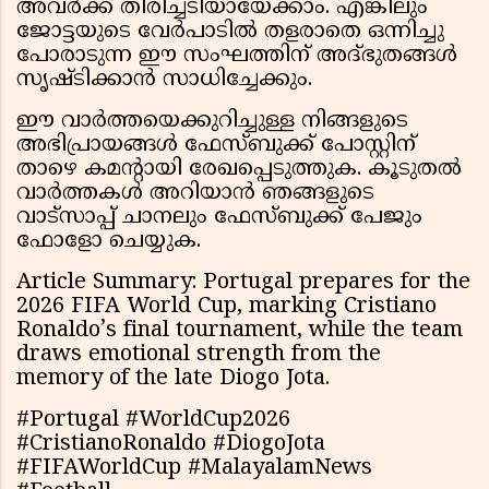
അവർക്ക് തിരിച്ചടിയായേക്കാം. എങ്കിലും
ജോട്ടയുടെ വേർപാടിൽ തളരാതെ ഒന്നിച്ചു
പോരാടുന്ന ഈ സംഘത്തിന് അദ്ഭുതങ്ങൾ
സൃഷ്ടിക്കാൻ സാധിച്ചേക്കും.
ഈ വാർത്തയെക്കുറിച്ചുള്ള നിങ്ങളുടെ
അഭിപ്രായങ്ങൾ ഫേസ്ബുക്ക് പോസ്റ്റിന്
താഴെ കമൻ്റായി രേഖപ്പെടുത്തുക. കൂടുതൽ
വാർത്തകൾ അറിയാൻ ഞങ്ങളുടെ
വാട്സാപ്പ് ചാനലും ഫേസ്ബുക്ക് പേജും
ഫോളോ ചെയ്യുക.
Article Summary: Portugal prepares for the
2026 FIFA World Cup, marking Cristiano
Ronaldo’s final tournament, while the team
draws emotional strength from the
memory of the late Diogo Jota.
#Portugal #WorldCup2026
#CristianoRonaldo #DiogoJota
#FIFAWorldCup #MalayalamNews