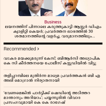
Business
ലയനത്തിന് പിന്നാലെ കരുത്തുകാട്ടി ആസ്റ്റർ ഡിഎം
ക്വാളിറ്റി കെയർ; പ്രവർത്തന ലാഭത്തിൽ 30
ശതമാനത്തിൻ്റെ വളർച്ച, വരുമാനത്തിലും
ലാഭത്തിലും വൻ കുതിപ്പ് രേഖപ്പെടുത്തി ആദ്യ പാദ
റിപ്പോർട്ട് പുറത്ത്
Recommended
വടകര മയക്കുമരുന്ന് കേസ്; ബിആർസി അധ്യാപിക
കെ സി കീർത്തനയെ പോലീസ് കസ്റ്റഡിയിൽ വിട്ടു
തളിപ്പറമ്പിലെ മുതിർന്ന മാധ്യമ പ്രവർത്തകൻ ബി എ
അലി മൊഗ്രാൽ നിര്യാതനായി
‘വേണമെങ്കിൽ പാർട്ടിക്ക് ഷെഡിൻ്റെ അടിത്തറ
മാന്താനും അറിയാം’; പയ്യന്നൂരിൽ വിവാദ
പ്രസംഗവുമായി കെ കെ രാഗേഷ്