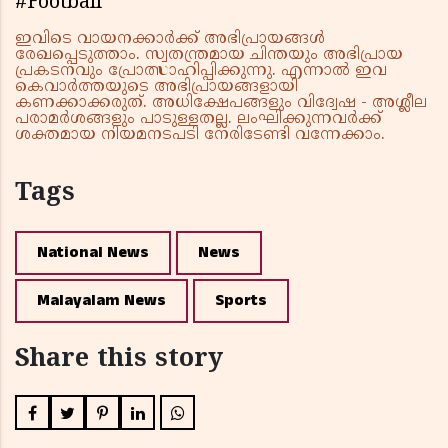
#Football
ഇവിടെ വായനക്കാർക്ക് അഭിപ്രായങ്ങൾ
രേഖപ്പെടുത്താം. സ്വതന്ത്രമായ ചിന്തയും അഭിപ്രായ
പ്രകടനവും പ്രോത്സാഹിപ്പിക്കുന്നു. എന്നാൽ ഇവ
കെവാർത്തയുടെ അഭിപ്രായങ്ങളായി
കണക്കാക്കരുത്. അധിക്ഷേപങ്ങളും വിദ്വേഷ - അശ്ലീല
പരാമർശങ്ങളും പാടുള്ളതല്ല. ലംഘിക്കുന്നവർക്ക്
ശക്തമായ നിയമനടപടി നേരിടേണ്ടി വന്നേക്കാം.
Tags
National News
News
Malayalam News
Sports
Share this story