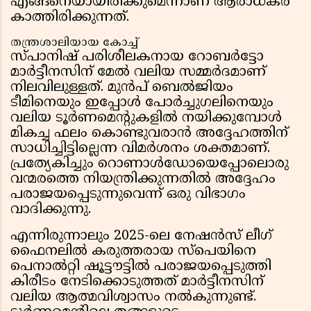
എങ്ങനെയായിരിക്കുമെന്നാണ് ആരാധകർ
കാത്തിരിക്കുന്നത്.
തന്ത്രശാലിയായ കോച്ച്
സ്പാനിഷ് പരിശീലകനായ റോബർട്ടോ
മാർട്ടീനസിന് മേൽ വലിയ സമ്മർദമാണ്
നിലവിലുള്ളത്. മുൻപ് ബെൽജിയം
ടീമിനെയും ഇപ്പോൾ പോർച്ചുഗലിനെയും
വലിയ ടൂർണമെന്റുകളിൽ നയിക്കുമ്പോൾ
മികച്ച ഫലം കൊണ്ടുവരാൻ അദ്ദേഹത്തിന്
സാധിച്ചിട്ടില്ലെന്ന വിമർശനം ശക്തമാണ്.
പ്രത്യേകിച്ചും റൊണാൾഡോയെപ്പോലൊരു
വന്മരത്തെ നിയന്ത്രിക്കുന്നതിൽ അദ്ദേഹം
പരാജയപ്പെടുന്നുവെന്ന് ഒരു വിഭാഗം
വാദിക്കുന്നു.
എന്നിരുന്നാലും 2025-ലെ നേഷൻസ് ലീഗ്
ഫൈനലിൽ കരുത്തരായ സ്പെയിനെ
പെനാൽറ്റി ഷൂട്ടൗട്ടിൽ പരാജയപ്പെടുത്തി
കിരീടം നേടിക്കൊടുത്തത് മാർട്ടീനസിന്
വലിയ ആത്മവിശ്വാസം നൽകുന്നുണ്ട്.