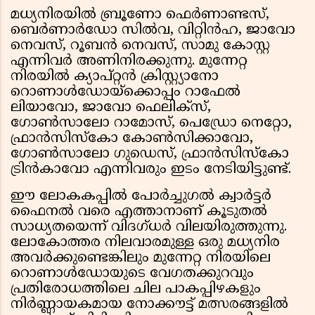
മധ്യനിരയിൽ ബ്രൂണോ ഫെർണാണ്ടസ്,
ബെർണാർഡോ സിൽവ, വിറ്റിൻഹ, ജാവോ
നെവസ്, റൂബൻ നെവസ്, സാമു കോസ്റ്റ
എന്നിവർ അണിനിരക്കുന്നു. മുന്നേറ്റ
നിരയിൽ ക്യാപ്റ്റൻ ക്രിസ്റ്റ്യാനോ
റൊണാൾഡോയ്ക്കൊപ്പം റാഫേൽ
ലിയാവോ, ജാവോ ഫെലിക്സ്,
ഗോൺസാലോ റാമോസ്, പെഡ്രോ നെറ്റോ,
ഫ്രാൻസിസ്കോ കോൺസിക്കാവോ,
ഗോൺസാലോ ഗുഡെസ്, ഫ്രാൻസിസ്കോ
ട്രിൻകാവോ എന്നിവരും ഇടം നേടിയിട്ടുണ്ട്.
ഈ ലോകകപ്പിൽ പോർച്ചുഗൽ ക്വാർട്ടർ
ഫൈനൽ വരെ എത്താനാണ് കൂടുതൽ
സാധ്യതയെന്ന് വിദഗ്ധർ വിലയിരുത്തുന്നു.
ലോകോത്തര നിലവാരമുള്ള ഒരു മധ്യനിര
അവർക്കുണ്ടെങ്കിലും മുന്നേറ്റ നിരയിലെ
റൊണാൾഡോയുടെ വേഗതക്കുറവും
പ്രതിരോധത്തിലെ ചില പാകപ്പിഴകളും
നിർണ്ണായകമായ നോക്കൗട്ട് മത്സരങ്ങളിൽ