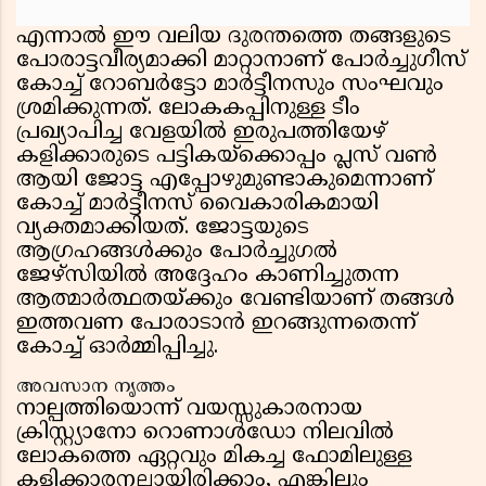
എന്നാൽ ഈ വലിയ ദുരന്തത്തെ തങ്ങളുടെ
പോരാട്ടവീര്യമാക്കി മാറ്റാനാണ് പോർച്ചുഗീസ്
കോച്ച് റോബർട്ടോ മാർട്ടീനസും സംഘവും
ശ്രമിക്കുന്നത്. ലോകകപ്പിനുള്ള ടീം
പ്രഖ്യാപിച്ച വേളയിൽ ഇരുപത്തിയേഴ്
കളിക്കാരുടെ പട്ടികയ്‌ക്കൊപ്പം പ്ലസ് വൺ
ആയി ജോട്ട എപ്പോഴുമുണ്ടാകുമെന്നാണ്
കോച്ച് മാർട്ടീനസ് വൈകാരികമായി
വ്യക്തമാക്കിയത്. ജോട്ടയുടെ
ആഗ്രഹങ്ങൾക്കും പോർച്ചുഗൽ
ജേഴ്സിയിൽ അദ്ദേഹം കാണിച്ചുതന്ന
ആത്മാർത്ഥതയ്ക്കും വേണ്ടിയാണ് തങ്ങൾ
ഇത്തവണ പോരാടാൻ ഇറങ്ങുന്നതെന്ന്
കോച്ച് ഓർമ്മിപ്പിച്ചു.
അവസാന നൃത്തം
നാല്പത്തിയൊന്ന് വയസ്സുകാരനായ
ക്രിസ്റ്റ്യാനോ റൊണാൾഡോ നിലവിൽ
ലോകത്തെ ഏറ്റവും മികച്ച ഫോമിലുള്ള
കളിക്കാരനല്ലായിരിക്കാം, എങ്കിലും