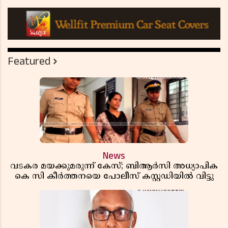
Featured
News
വടകര മയക്കുമരുന്ന് കേസ്; ബിആർസി അധ്യാപിക
കെ സി കീർത്തനയെ പോലീസ് കസ്റ്റഡിയിൽ വിട്ടു