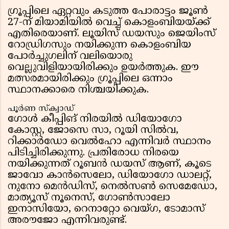
ഗ്രൂപ്പിലെ ഏറ്റവും കടുത്ത പോരാട്ടം ജൂൺ
27-ന് മിയാമിയിൽ വെച്ച് കൊളംബിയയ്ക്ക്
എതിരെയാണ്. ലൂയിസ് ഡയസും ജെയിംസ്
റോഡ്രിഗസും നയിക്കുന്ന കൊളംബിയ
പോർച്ചുഗലിന് വലിയൊരു
വെല്ലുവിളിയായിരിക്കും ഉയർത്തുക. ഈ
മത്സരമായിരിക്കും ഗ്രൂപ്പിലെ ഒന്നാം
സ്ഥാനക്കാരെ നിശ്ചയിക്കുക.
പൂർണ സ്ക്വാഡ്
ഗോൾ കീപ്പിങ് നിരയിൽ ഡിയോഗോ
കോസ്റ്റ, ജോസെ സാ, റൂയി സിൽവ,
റിക്കാർഡോ വെൽഹോ എന്നിവർ സ്ഥാനം
പിടിച്ചിരിക്കുന്നു. പ്രതിരോധ നിരയെ
നയിക്കുന്നത് റൂബൻ ഡയസ് ആണ്, കൂടെ
ജാവോ കാൻസെലോ, ഡിയോഗോ ഡാലറ്റ്,
നുനോ മെൻഡിസ്, നെൽസൺ സെമേഡോ,
മാത്യൂസ് നൂനെസ്, ഗോൺസാലോ
ഇനാസിയോ, റെനാറ്റോ വെയ്ഗ, ടോമാസ്
അരൗജോ എന്നിവരുണ്ട്.