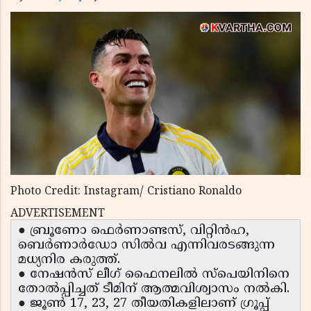
Photo Credit: Instagram/ Cristiano Ronaldo
ADVERTISEMENT
● ബ്രൂണോ ഫെർണാണ്ടസ്, വിറ്റിൻഹ,
ബെർണാർഡോ സിൽവ എന്നിവരടങ്ങുന്ന
മധ്യനിര കരുത്ത്.
● നേഷൻസ് ലീഗ് ഫൈനലിൽ സ്പെയിനിനെ
തോൽപ്പിച്ചത് ടീമിന് ആത്മവിശ്വാസം നൽകി.
● ജൂൺ 17, 23, 27 തീയതികളിലാണ് ഗ്രൂപ്പ്