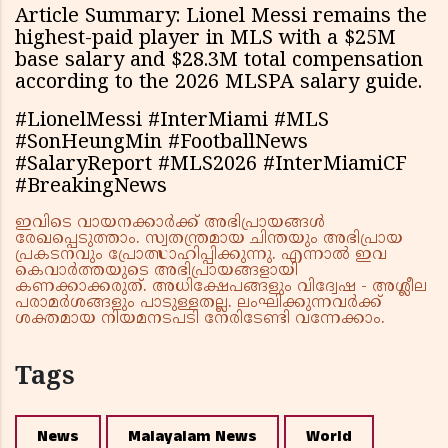
Article Summary: Lionel Messi remains the
highest-paid player in MLS with a $25M
base salary and $28.3M total compensation
according to the 2026 MLSPA salary guide.
#LionelMessi #InterMiami #MLS
#SonHeungMin #FootballNews
#SalaryReport #MLS2026 #InterMiamiCF
#BreakingNews
ഇവിടെ വായനക്കാർക്ക് അഭിപ്രായങ്ങൾ
രേഖപ്പെടുത്താം. സ്വതന്ത്രമായ ചിന്തയും അഭിപ്രായ
പ്രകടനവും പ്രോത്സാഹിപ്പിക്കുന്നു. എന്നാൽ ഇവ
കെവാർത്തയുടെ അഭിപ്രായങ്ങളായി
കണക്കാക്കരുത്. അധിക്ഷേപങ്ങളും വിദ്വേഷ - അശ്ലീല
പരാമർശങ്ങളും പാടുള്ളതല്ല. ലംഘിക്കുന്നവർക്ക്
ശക്തമായ നിയമനടപടി നേരിടേണ്ടി വന്നേക്കാം.
Tags
News
Malayalam News
World