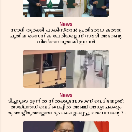
News
സൗദി-തുർക്കി-പാകിസ്താൻ പ്രതിരോധ കരാർ;
പുതിയ സൈനിക ചേരിയല്ലെന്ന് സൗദി അറേബ്യ,
വിമർശനവുമായി ഇറാൻ
News
ടീച്ചറുടെ മുന്നിൽ നിൽക്കുമ്പോഴാണ് വെടിയേറ്റത്;
തായ്‌ലൻഡ് വെടിവെപ്പിൽ അഞ്ച് അധ്യാപകരും
മുത്തശ്ശീമുത്തശ്ശന്മാരും കൊല്ലപ്പെട്ടു, മരണസംഖ്യ 7;
ഞെട്ടിക്കുന്ന വെളിപ്പെടുത്തലുകൾ