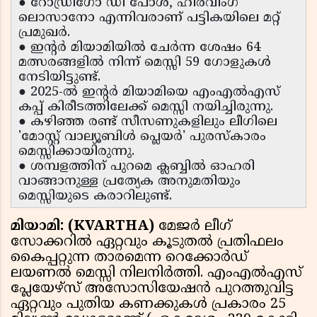
● റോഡ്രിഗോ ഡി പോൾ, ഹിർവിംഗ്
ലൊസാനോ എന്നിവരാണ് പട്ടികയിലെ മറ്റ്
പ്രമുഖർ.
● ഇൻ്റർ മിയാമിയിൽ ചേർന്ന ശേഷം 64
മത്സരങ്ങളിൽ നിന്ന് മെസ്സി 59 ഗോളുകൾ
നേടിയിട്ടുണ്ട്.
● 2025-ൽ ഇൻ്റർ മിയാമിയെ എംഎൽഎസ്
കപ്പ് കിരീടത്തിലേക്ക് മെസ്സി നയിച്ചിരുന്നു.
● കഴിഞ്ഞ രണ്ട് സീസണുകളിലും ലീഗിലെ
'മോസ്റ്റ് വാല്യൂബിൾ പ്ലെയർ' പുരസ്കാരം
മെസ്സിക്കായിരുന്നു.
● ശമ്പളത്തിന് പുറമെ ക്ലബ്ബിൽ ഓഹരി
വാങ്ങാനുള്ള പ്രത്യേക അനുമതിയും
മെസ്സിയുടെ കരാറിലുണ്ട്.
മിയാമി: (KVARTHA)
മേജർ ലീഗ്
സോക്കറിൽ ഏറ്റവും കൂടുതൽ പ്രതിഫലം
കൈപ്പറ്റുന്ന താരമെന്ന റെക്കോർഡ്
ലയണൽ മെസ്സി നിലനിർത്തി. എംഎൽഎസ്
പ്ലേയേഴ്‌സ് അസോസിയേഷൻ പുറത്തുവിട്ട
ഏറ്റവും പുതിയ കണക്കുകൾ പ്രകാരം 25