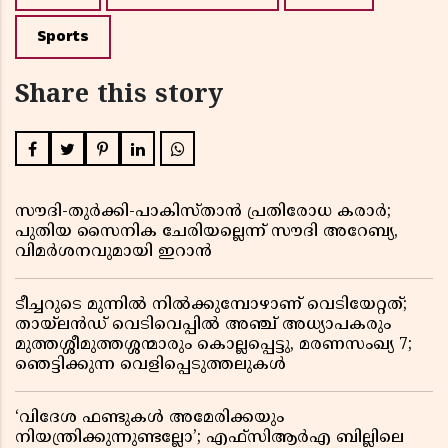
Sports
Share this story
സൗദി-തുർക്കി-പാകിസ്താൻ പ്രതിരോധ കരാർ;
പുതിയ സൈനിക ചേരിയല്ലെന്ന് സൗദി അറേബ്യ,
വിമർശനവുമായി ഇറാൻ
ടീച്ചറുടെ മുന്നിൽ നിൽക്കുമ്പോഴാണ് വെടിയേറ്റത്;
തായ്‌ലൻഡ് വെടിവെപ്പിൽ അഞ്ച് അധ്യാപകരും
മുത്തശ്ശീമുത്തശ്ശന്മാരും കൊല്ലപ്പെട്ടു, മരണസംഖ്യ 7;
ഞെട്ടിക്കുന്ന വെളിപ്പെടുത്തലുകൾ
‘വിദേശ ഫണ്ടുകൾ അമേരിക്കയും
നിയന്ത്രിക്കുന്നുണ്ടല്ലോ’; എഫ്സിആർഎ ബില്ലിലെ