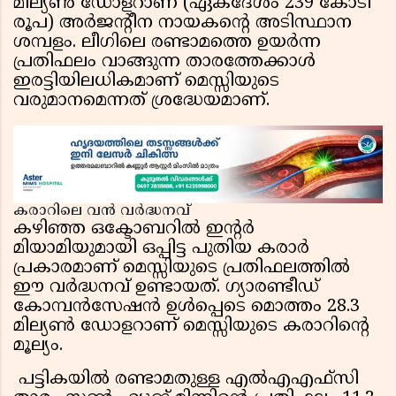
മില്യൺ ഡോളറാണ് (ഏകദേശം 239 കോടി
രൂപ) അർജൻ്റീന നായകൻ്റെ അടിസ്ഥാന
ശമ്പളം. ലീഗിലെ രണ്ടാമത്തെ ഉയർന്ന
പ്രതിഫലം വാങ്ങുന്ന താരത്തേക്കാൾ
ഇരട്ടിയിലധികമാണ് മെസ്സിയുടെ
വരുമാനമെന്നത് ശ്രദ്ധേയമാണ്.
കരാറിലെ വൻ വർദ്ധനവ്
കഴിഞ്ഞ ഒക്ടോബറിൽ ഇൻ്റർ
മിയാമിയുമായി ഒപ്പിട്ട പുതിയ കരാർ
പ്രകാരമാണ് മെസ്സിയുടെ പ്രതിഫലത്തിൽ
ഈ വർദ്ധനവ് ഉണ്ടായത്. ഗ്യാരണ്ടീഡ്
കോമ്പൻസേഷൻ ഉൾപ്പെടെ മൊത്തം 28.3
മില്യൺ ഡോളറാണ് മെസ്സിയുടെ കരാറിൻ്റെ
മൂല്യം.
പട്ടികയിൽ രണ്ടാമതുള്ള എൽഎഎഫ്‌സി