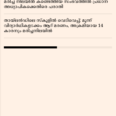
മരിച്ച നിലയിൽ കണ്ടെത്തിയ സംഭവത്തിൽ പ്രധാന
അധ്യാപികക്കെതിരെ പരാതി
തായ്‌ലൻഡിലെ സ്‌കൂളിൽ വെടിവെപ്പ്; മൂന്ന്
വിദ്യാർഥികളടക്കം ആറ് മരണം, അക്രമിയായ 14
കാരനും മരിച്ചനിലയിൽ