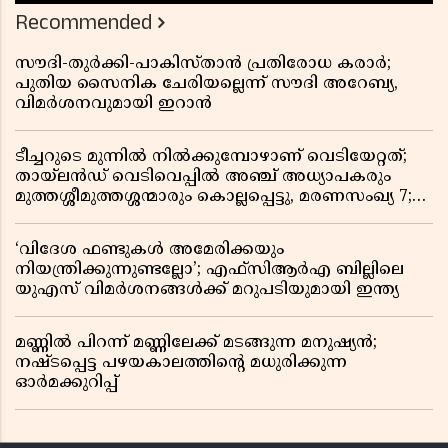
Recommended
സൗദി-തുർക്കി-പാകിസ്താൻ പ്രതിരോധ കരാർ;
പുതിയ സൈനിക ചേരിയല്ലെന്ന് സൗദി അറേബ്യ,
വിമർശനവുമായി ഇറാൻ
ടീച്ചറുടെ മുന്നിൽ നിൽക്കുമ്പോഴാണ് വെടിയേറ്റത്;
തായ്‌ലൻഡ് വെടിവെപ്പിൽ അഞ്ച് അധ്യാപകരും
മുത്തശ്ശീമുത്തശ്ശന്മാരും കൊല്ലപ്പെട്ടു, മരണസംഖ്യ 7;
ഞെട്ടിക്കുന്ന വെളിപ്പെടുത്തലുകൾ
‘വിദേശ ഫണ്ടുകൾ അമേരിക്കയും
നിയന്ത്രിക്കുന്നുണ്ടല്ലോ’; എഫ്സിആർഎ ബില്ലിലെ
യുഎസ് വിമർശനങ്ങൾക്ക് മറുപടിയുമായി ഇന്ത്യ
മണ്ണിൽ പിറന്ന് മണ്ണിലേക്ക് മടങ്ങുന്ന മനുഷ്യൻ;
നഷ്ടപ്പെട്ട പഴയകാലത്തിൻ്റെ മധുരിക്കുന്ന
ഓർമക്കുറിപ്പ്