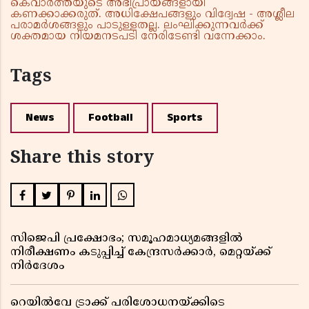
കെവാർത്തയുടെ അഭിപ്രായങ്ങളായി
കണക്കാക്കരുത്. അധിക്ഷേപങ്ങളും വിദ്വേഷ - അശ്ലീല
പരാമർശങ്ങളും പാടുള്ളതല്ല. ലംഘിക്കുന്നവർക്ക്
ശക്തമായ നിയമനടപടി നേരിടേണ്ടി വന്നേക്കാം.
Tags
News
Football
Sports
Share this story
സിജെപി പ്രക്ഷോഭം; സമൂഹമാധ്യമങ്ങളിൽ
നിരീക്ഷണം കടുപ്പിച്ച് കേന്ദ്രസർക്കാർ, മെറ്റയ്ക്ക്
നിർദേശം
റെയിൽവേ ട്രാക്ക് പരിശോധനയ്ക്കിടെ