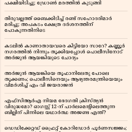
പക്ഷിയിടിച്ചു; ഡ്രോൺ മരത്തിൽ കുടുങ്ങി
തിരുവല്ലത്ത് ബൈക്കിടിച്ച് രണ്ട് സഹോദരിമാർ
മരിച്ചു; അപകടം ക്ഷേത്ര ദർശനത്തിന്
പോകുന്നതിനിടെ
കടലിൽ കാണാതായവരെ കിട്ടിയോ സാറേ? കണ്ണൂർ
നഗരത്തിൽ നിന്നും തൂക്കിയപ്പോൾ പൊലീസിനോട്
അർജുൻ ആയങ്കിയുടെ ചോദ്യം
അർജുൻ ആയങ്കിയെ തൂഫാനിലേതു പോലെ
തൂക്കണം; പൊലീസിനെയും ആഭ്യന്തരമന്ത്രിയെയും
വിമർശിച്ച് എം വി ജയരാജൻ
എഫ്സിആർഎ നിയമ ഭേദഗതി ക്രിസ്ത്യൻ
വിരുദ്ധമോ? ഓഗസ്റ്റ് 12-ന് പാർലമെന്റിലെത്തുന്ന
ബില്ലിന് പിന്നിലെ യഥാർത്ഥ അജണ്ട എന്ത്?
ഡെഡിക്കേറ്റഡ് ഫ്രൈറ്റ് കോറിഡോർ പൂർണസജ്ജം;