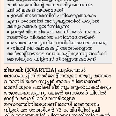
മുൻകരുതലിന്റെ ഭാഗമായിട്ടാണെന്നും
പരിശീലകൻ വ്യക്തമാക്കി
● ഇടത് തുടഞരമ്പിന് പരിക്കേറ്റതാകാം
എന്ന തരത്തിൽ ആദ്യഘട്ടത്തിൽ കടുത്ത
അഭ്യൂഹങ്ങൾ ഉയർന്നിരുന്നു
● ഇന്റർ മിയാമിയുടെ മെഡിക്കൽ സംഘം
നടത്തിയ വിശദമായ പരിശോധനയ്ക്ക്
ശേഷമേ ഔദ്യോഗിക സ്ഥിരീകരണമുണ്ടാകൂ
● നിലവിലെ ലോകകപ്പ് ജേതാക്കളായ
അർജന്റീനയുടെ ലോകകപ്പ് മുന്നേറ്റങ്ങൾക്ക്
മെസിയുടെ ഫിറ്റ്‌നസ് നിർണ്ണായകമാണ്
മിയാമി: (KVARTHA)
ഫുട്ബോൾ
ലോകകപ്പിന് അർജന്റീനയുടെ ആദ്യ മത്സരം
വരാനിരിക്കെ സൂപ്പർ താരം ലിയോണൽ
മെസിയുടെ പരിക്ക് ടീമിനും ആരാധകർക്കും
ആശങ്കയാകുന്നു. മേജർ സോക്കർ ലീഗിൽ
ഇന്റർ മയാമിക്ക് വേണ്ടിയുള്ള
മത്സരത്തിനിടെയാണ് മെസി മൈതാനം
വിട്ടത്. മത്സരത്തിന്റെ 73-ാം മിനിറ്റിൽ ഫ്രീ