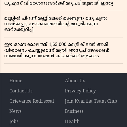
യുഎസ് വിമർശനങ്ങൾക്ക് മറുപടിയുമായി ഇന്ത്യ
മണ്ണിൽ പിറന്ന് മണ്ണിലേക്ക് മടങ്ങുന്ന മനുഷ്യൻ;
നഷ്ടപ്പെട്ട പഴയകാലത്തിൻ്റെ മധുരിക്കുന്ന
ഓർമക്കുറിപ്പ്
ഈ ഓണക്കാലത്ത് 1,65,000 മെട്രിക് ടൺ അരി
വിതരണം ചെയ്യുമെന്ന് മന്ത്രി അനൂപ് ജേക്കബ്;
സഞ്ചരിക്കുന്ന റേഷൻ കടകൾക്ക് തുടക്കം
Home
About Us
Contact Us
Privacy Policy
Grievance Redressal
Join Kvartha Team Club
News
Business
Jobs
Health