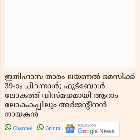
ഇതിഹാസ താരം ലയണൽ മെസിക്ക്
39-ാം പിറന്നാൾ; ഫുട്ബോൾ
ലോകത്ത് വിസ്മയമായി ആറാം
ലോകകപ്പിലും അർജൻ്റീനൻ
നായകൻ
Channel
Group