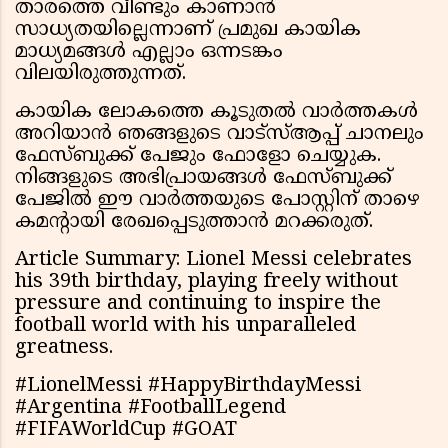
താരത്തെ വീണ്ടും കാണാൻ
സാധ്യതയില്ലെന്നാണ് പ്രമുഖ കായിക
മാധ്യമങ്ങൾ എല്ലാം ഒന്നടങ്കം
വിലയിരുത്തുന്നത്.
കായിക ലോകത്തെ കൂടുതൽ വാർത്തകൾ
അറിയാൻ ഞങ്ങളുടെ വാട്സ്ആപ്പ് ചാനലും
ഫേസ്ബുക്ക് പേജും ഫോളോ ചെയ്യുക.
നിങ്ങളുടെ അഭിപ്രായങ്ങൾ ഫേസ്ബുക്ക്
പേജിൽ ഈ വാർത്തയുടെ പോസ്റ്റിന് താഴെ
കമൻ്റായി രേഖപ്പെടുത്താൻ മറക്കരുത്.
Article Summary: Lionel Messi celebrates
his 39th birthday, playing freely without
pressure and continuing to inspire the
football world with his unparalleled
greatness.
#LionelMessi #HappyBirthdayMessi
#Argentina #FootballLegend
#FIFAWorldCup #GOAT