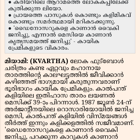
● കരിയറിലെ ആറാമത്തെ ലോകകപ്പിലേക്ക്
കുതിക്കുന്ന ലിയോ.
● പ്രായത്തെ പാസുകൾ കൊണ്ടും കളിമികവ്
കൊണ്ടും സമർത്ഥമായി മറികടക്കുന്നു.
● 'ഡൈനോസറുകളെ കാണാൻ വൈകി
ജനിച്ചു, എന്നാൽ മെസിയെ കാണാൻ
കൃത്യസമയത്ത് ജനിച്ചു' - കായിക
പ്രേമികളുടെ വികാരം.
മിയാമി: (KVARTHA)
ലോക ഫുട്ബോൾ
ചരിത്രം കണ്ട ഏറ്റവും മഹാനായ
താരത്തിൻ്റെ കാലഘട്ടത്തിൽ ജീവിക്കാൻ
കഴിഞ്ഞത് ഭാഗ്യമായി കരുതുന്നവരാണ്
ഭൂരിഭാഗം കായിക പ്രേമികളും. കാൽപന്ത്
കളിയിലെ ഇതിഹാസ താരം ലയണൽ
മെസിക്ക് 39-ാം പിറന്നാൾ. 1987 ജൂൺ 24-ന്
അർജൻ്റീനയിലെ റൊസാരിയോയിൽ ജനിച്ച
മെസി, കാൽപന്ത് കളിയിൽ വിസ്മയങ്ങൾ
തീർത്ത് ഇന്നും കളിക്കളത്തിൽ സജീവമാണ്.
'ഡൈനോസറുകളെ കാണാൻ വൈകി
ജനിച്ചു, പറക്കുന്ന കാറുകൾ കാണാൻ