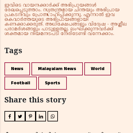
ഇവിടെ വായനക്കാർക്ക് അഭിപ്രായങ്ങൾ
രേഖപ്പെടുത്താം. സ്വതന്ത്രമായ ചിന്തയും അഭിപ്രായ
പ്രകടനവും പ്രോത്സാഹിപ്പിക്കുന്നു. എന്നാൽ ഇവ
കെവാർത്തയുടെ അഭിപ്രായങ്ങളായി
കണക്കാക്കരുത്. അധിക്ഷേപങ്ങളും വിദ്വേഷ - അശ്ലീല
പരാമർശങ്ങളും പാടുള്ളതല്ല. ലംഘിക്കുന്നവർക്ക്
ശക്തമായ നിയമനടപടി നേരിടേണ്ടി വന്നേക്കാം.
Tags
News
Malayalam News
World
Football
Sports
Share this story